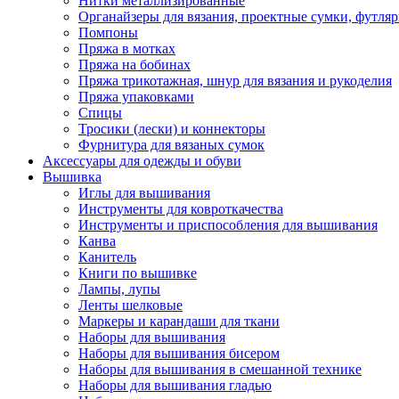
Нитки металлизированные
Органайзеры для вязания, проектные сумки, футля
Помпоны
Пряжа в мотках
Пряжа на бобинах
Пряжа трикотажная, шнур для вязания и рукоделия
Пряжа упаковками
Спицы
Тросики (лески) и коннекторы
Фурнитура для вязаных сумок
Аксессуары для одежды и обуви
Вышивка
Иглы для вышивания
Инструменты для ковроткачества
Инструменты и приспособления для вышивания
Канва
Канитель
Книги по вышивке
Лампы, лупы
Ленты шелковые
Маркеры и карандаши для ткани
Наборы для вышивания
Наборы для вышивания бисером
Наборы для вышивания в смешанной технике
Наборы для вышивания гладью