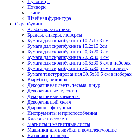
Пуговицы
Пэчворк
Ткани
Швейная фурнитура
Скрапбукинг
Альбомы, заготовки
Брадсы, анкеры, люверсы
Бумага для скрапбукинга 10.2х15.3 см
Бумага для скрапбукинга 15,2х15,2см
Бумага для скрапбукинга 20,3х20,3 см
Бумага для скрапбукинга 22,5х30,4 см
Бумага для скрапбукинга 30,5х30,5 см в наборах
Бумага для скрапбукинга 30,5х30,5 см по листу
Бумага текстурированная 30,5х30,5 см в наборах
Вырубки, чипборды
Декоративная лента, тесьма, шнур
Декоративные пуговицы
Декоративные элементы
Декоративный скотч
Дыроколы фигурные
Инструменты и приспособления
Клеевые пистолеты
Магниты и магнитные листы
Машинки для вырубки и комплектующие
Наклейки, стикеры