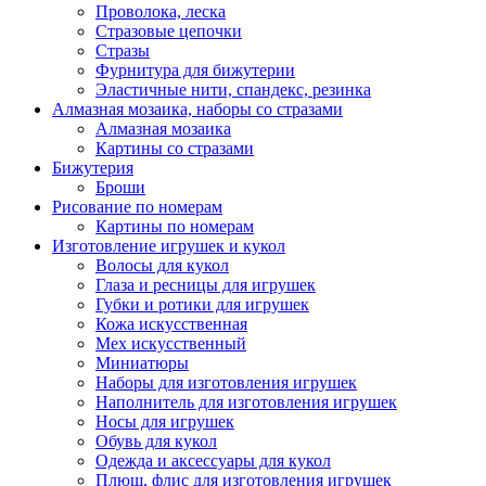
Проволока, леска
Стразовые цепочки
Стразы
Фурнитура для бижутерии
Эластичные нити, спандекс, резинка
Алмазная мозаика, наборы со стразами
Алмазная мозаика
Картины co стразами
Бижутерия
Броши
Рисование по номерам
Картины по номерам
Изготовление игрушек и кукол
Волосы для кукол
Глаза и ресницы для игрушек
Губки и ротики для игрушек
Кожа искусственная
Мех искусственный
Миниатюры
Наборы для изготовления игрушек
Наполнитель для изготовления игрушек
Носы для игрушек
Обувь для кукол
Одежда и аксессуары для кукол
Плюш, флис для изготовления игрушек