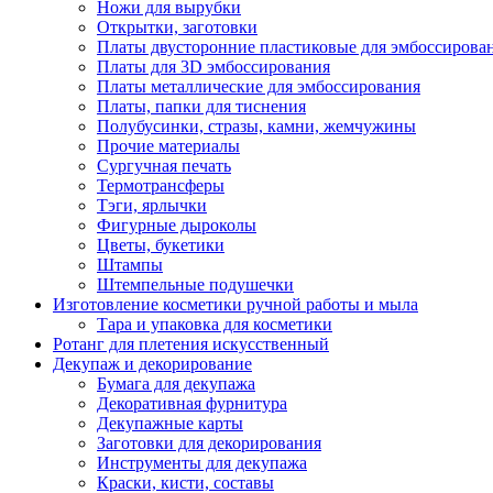
Ножи для вырубки
Открытки, заготовки
Платы двусторонние пластиковые для эмбоссирова
Платы для 3D эмбоссирования
Платы металлические для эмбоссирования
Платы, папки для тиснения
Полубусинки, стразы, камни, жемчужины
Прочие материалы
Сургучная печать
Термотрансферы
Тэги, ярлычки
Фигурные дыроколы
Цветы, букетики
Штампы
Штемпельные подушечки
Изготовление косметики ручной работы и мыла
Тара и упаковка для косметики
Ротанг для плетения искусственный
Декупаж и декорирование
Бумага для декупажа
Декоративная фурнитура
Декупажные карты
Заготовки для декорирования
Инструменты для декупажа
Краски, кисти, составы