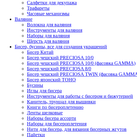
Салфетки для декупажа
Трафареты
Часовые механизмы
Валяние
Волокна для валяния
Инструменты для валяния
Наборы для валяния
Шерсть для валяния
Бисер, бусины, все для создания украшений
Бисер Китай
Бисер чешский PRECIOSA 10/0
Бисер чешский PRECIOSA 10/0 (фасовка GAMMA)
Бисер чешский PRECIOSA 8/0
Бисер чешский PRECIOSA TWIN (фасовка GAMM
Бисер японский TOHO
Бусины
Иглы для бисера
Инструменты для работы с бисером и бижутерией
Канитель, трунцал для вышивки
Книги по бисероплетению
Ленты шелковые
Наборы бисера ассорти
Наборы для бисероплетения
Нити для бисера, для вязания бисерных жгутов
Пайетки