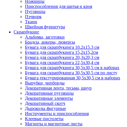
Ножницы
Приспособления для шитья и кроя
Пуговицы
Пэчворк
Ткани
Швейная фурнитура
Скрапбукинг
Альбомы, заготовки
Брадсы, анкеры, люверсы
Бумага для скрапбукинга 10.2х15.3 см
Бумага для скрапбукинга 15,2х15,2см
Бумага для скрапбукинга 20,3х20,3 см
Бумага для скрапбукинга 22,5х30,4 см
Бумага для скрапбукинга 30,5х30,5 см в наборах
Бумага для скрапбукинга 30,5х30,5 см по листу
Бумага текстурированная 30,5х30,5 см в наборах
Вырубки, чипборды
Декоративная лента, тесьма, шнур
Декоративные пуговицы
Декоративные элементы
Декоративный скотч
Дыроколы фигурные
Инструменты и приспособления
Клеевые пистолеты
Магниты и магнитные листы