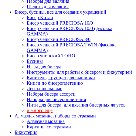
Наборы для валяния
Шерсть для валяния
Бисер, бусины, все для создания украшений
Бисер Китай
Бисер чешский PRECIOSA 10/0
Бисер чешский PRECIOSA 10/0 (фасовка
GAMMA)
Бисер чешский PRECIOSA 8/0
Бисер чешский PRECIOSA TWIN (фасовка
GAMMA)
Бисер японский TOHO
Бусины
Иглы для бисера
Инструменты для работы с бисером и бижутерией
Канитель, трунцал для вышивки
Книги по бисероплетению
Ленты шелковые
Наборы бисера ассорти
Наборы для бисероплетения
Нити для бисера, для вязания бисерных жгутов
и много ещё
Алмазная мозаика, наборы со стразами
Алмазная мозаика
Картины co стразами
Бижутерия