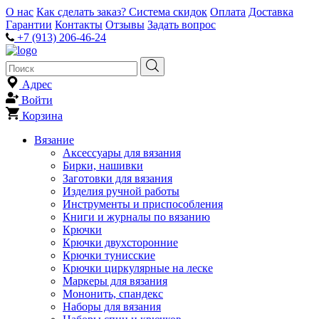
О нас
Как сделать заказ?
Система скидок
Оплата
Доставка
Гарантии
Контакты
Отзывы
Задать вопрос
+7 (913) 206-46-24
Адрес
Войти
Корзина
Вязание
Аксессуары для вязания
Бирки, нашивки
Заготовки для вязания
Изделия ручной работы
Инструменты и приспособления
Книги и журналы по вязанию
Крючки
Крючки двухсторонние
Крючки тунисские
Крючки циркулярные на леске
Маркеры для вязания
Мононить, спандекс
Наборы для вязания