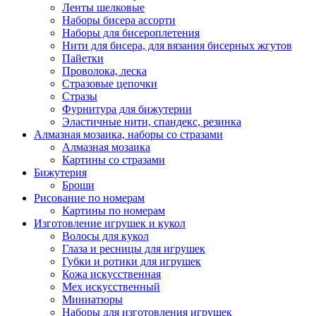
Ленты шелковые
Наборы бисера ассорти
Наборы для бисероплетения
Нити для бисера, для вязания бисерных жгутов
Пайетки
Проволока, леска
Стразовые цепочки
Стразы
Фурнитура для бижутерии
Эластичные нити, спандекс, резинка
Алмазная мозаика, наборы со стразами
Алмазная мозаика
Картины co стразами
Бижутерия
Броши
Рисование по номерам
Картины по номерам
Изготовление игрушек и кукол
Волосы для кукол
Глаза и ресницы для игрушек
Губки и ротики для игрушек
Кожа искусственная
Мех искусственный
Миниатюры
Наборы для изготовления игрушек