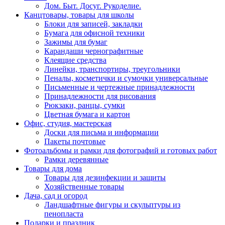
Дом. Быт. Досуг. Рукоделие.
Канцтовары, товары для школы
Блоки для записей, закладки
Бумага для офисной техники
Зажимы для бумаг
Карандаши чернографитные
Клеящие средства
Линейки, транспортиры, треугольники
Пеналы, косметички и сумочки универсальные
Письменные и чертежные принадлежности
Принадлежности для рисования
Рюкзаки, ранцы, сумки
Цветная бумага и картон
Офис, студия, мастерская
Доски для письма и информации
Пакеты почтовые
Фотоальбомы и рамки для фотографий и готовых работ
Рамки деревянные
Товары для дома
Товары для дезинфекции и защиты
Хозяйственные товары
Дача, сад и огород
Ландшафтные фигуры и скульптуры из
пенопласта
Подарки и праздник