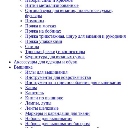
Наборы спиц и крючков
Нитки металлизированные
Органайзеры для вязания, проектные сумки,
футляры
Помпоны
Пряжа в мотках
Пряжа на бобинах
Пряжа трикотажная, шнур для вязания и рукоделия
Пряжа упаковками
Спицы
Тросики (лески) и коннекторы
Фурнитура для вязаных сумок
Аксессуары для одежды и обуви
Вышивка
Иглы для вышивания
Инструменты для ковроткачества
Инструменты и приспособления для вышивания
Канва
Канитель
Книги по вышивке
Лампы, лупы
Ленты шелковые
Маркеры и карандаши для ткани
Наборы для вышивания
Наборы для вышивания бисером