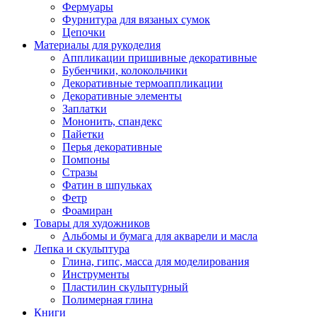
Фермуары
Фурнитура для вязаных сумок
Цепочки
Материалы для рукоделия
Аппликации пришивные декоративные
Бубенчики, колокольчики
Декоративные термоаппликации
Декоративные элементы
Заплатки
Мононить, спандекс
Пайетки
Перья декоративные
Помпоны
Стразы
Фатин в шпульках
Фетр
Фоамиран
Товары для художников
Альбомы и бумага для акварели и масла
Лепка и скульптура
Глина, гипс, масса для моделирования
Инструменты
Пластилин скульптурный
Полимерная глина
Книги