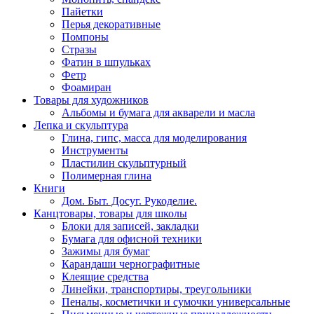
Пайетки
Перья декоративные
Помпоны
Стразы
Фатин в шпульках
Фетр
Фоамиран
Товары для художников
Альбомы и бумага для акварели и масла
Лепка и скульптура
Глина, гипс, масса для моделирования
Инструменты
Пластилин скульптурный
Полимерная глина
Книги
Дом. Быт. Досуг. Рукоделие.
Канцтовары, товары для школы
Блоки для записей, закладки
Бумага для офисной техники
Зажимы для бумаг
Карандаши чернографитные
Клеящие средства
Линейки, транспортиры, треугольники
Пеналы, косметички и сумочки универсальные