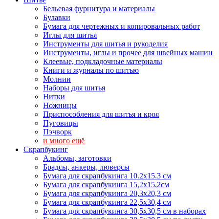
Бельевая фурнитура и материалы
Булавки
Бумага для чертежных и копировальных работ
Иглы для шитья
Инструменты для шитья и рукоделия
Инструменты, иглы и прочее для швейных машин
Клеевые, подкладочные материалы
Книги и журналы по шитью
Молнии
Наборы для шитья
Нитки
Ножницы
Приспособления для шитья и кроя
Пуговицы
Пэчворк
и много ещё
Скрапбукинг
Альбомы, заготовки
Брадсы, анкеры, люверсы
Бумага для скрапбукинга 10.2х15.3 см
Бумага для скрапбукинга 15,2х15,2см
Бумага для скрапбукинга 20,3х20,3 см
Бумага для скрапбукинга 22,5х30,4 см
Бумага для скрапбукинга 30,5х30,5 см в наборах