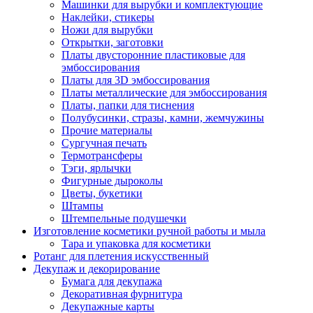
Машинки для вырубки и комплектующие
Наклейки, стикеры
Ножи для вырубки
Открытки, заготовки
Платы двусторонние пластиковые для
эмбоссирования
Платы для 3D эмбоссирования
Платы металлические для эмбоссирования
Платы, папки для тиснения
Полубусинки, стразы, камни, жемчужины
Прочие материалы
Сургучная печать
Термотрансферы
Тэги, ярлычки
Фигурные дыроколы
Цветы, букетики
Штампы
Штемпельные подушечки
Изготовление косметики ручной работы и мыла
Тара и упаковка для косметики
Ротанг для плетения искусственный
Декупаж и декорирование
Бумага для декупажа
Декоративная фурнитура
Декупажные карты