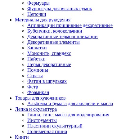
Фермуары
Фурнитура для вязаных сумок
Цепочки
Материалы для рукоделия
Аппликации пришивные декоративные
Бубенчики, колокольчики
Декоративные термоаппликации
Декоративные элементы
Заплатки
Мононить, спандекс
Пайетки
Перья декоративные
Помпоны
Стразы
Фатин в шпульках
Фетр
Фоамиран
Товары для художников
Альбомы и бумага для акварели и масла
Лепка и скульптура
Глина, гипс, масса для моделирования
Инструменты
Пластилин скульптурный
Полимерная глина
Книги