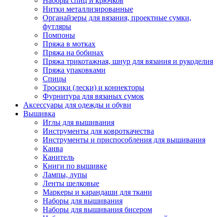
Наборы спиц и крючков
Нитки металлизированные
Органайзеры для вязания, проектные сумки,
футляры
Помпоны
Пряжа в мотках
Пряжа на бобинах
Пряжа трикотажная, шнур для вязания и рукоделия
Пряжа упаковками
Спицы
Тросики (лески) и коннекторы
Фурнитура для вязаных сумок
Аксессуары для одежды и обуви
Вышивка
Иглы для вышивания
Инструменты для ковроткачества
Инструменты и приспособления для вышивания
Канва
Канитель
Книги по вышивке
Лампы, лупы
Ленты шелковые
Маркеры и карандаши для ткани
Наборы для вышивания
Наборы для вышивания бисером