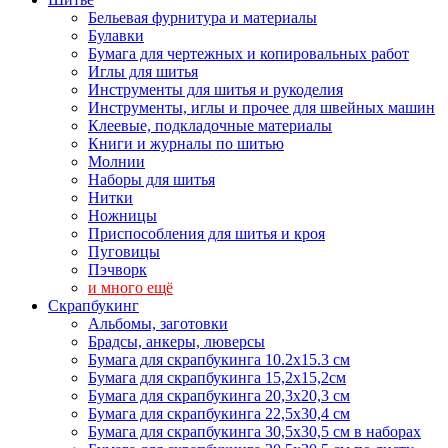
Бельевая фурнитура и материалы
Булавки
Бумага для чертежных и копировальных работ
Иглы для шитья
Инструменты для шитья и рукоделия
Инструменты, иглы и прочее для швейных машин
Клеевые, подкладочные материалы
Книги и журналы по шитью
Молнии
Наборы для шитья
Нитки
Ножницы
Приспособления для шитья и кроя
Пуговицы
Пэчворк
и много ещё
Скрапбукинг
Альбомы, заготовки
Брадсы, анкеры, люверсы
Бумага для скрапбукинга 10.2х15.3 см
Бумага для скрапбукинга 15,2х15,2см
Бумага для скрапбукинга 20,3х20,3 см
Бумага для скрапбукинга 22,5х30,4 см
Бумага для скрапбукинга 30,5х30,5 см в наборах