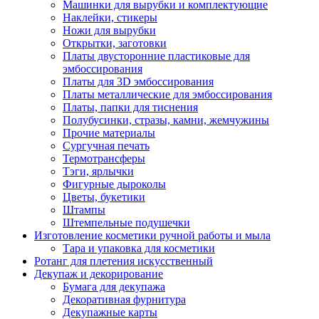
Машинки для вырубки и комплектующие
Наклейки, стикеры
Ножи для вырубки
Открытки, заготовки
Платы двусторонние пластиковые для
эмбоссирования
Платы для 3D эмбоссирования
Платы металлические для эмбоссирования
Платы, папки для тиснения
Полубусинки, стразы, камни, жемчужины
Прочие материалы
Сургучная печать
Термотрансферы
Тэги, ярлычки
Фигурные дыроколы
Цветы, букетики
Штампы
Штемпельные подушечки
Изготовление косметики ручной работы и мыла
Тара и упаковка для косметики
Ротанг для плетения искусственный
Декупаж и декорирование
Бумага для декупажа
Декоративная фурнитура
Декупажные карты