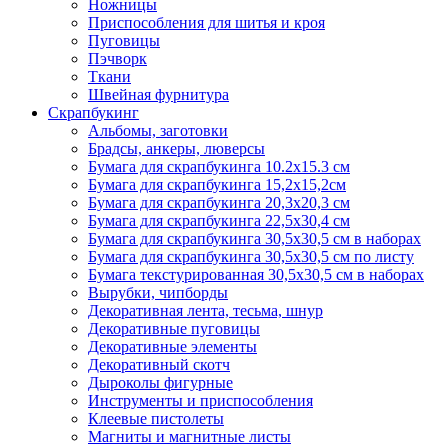
Ножницы
Приспособления для шитья и кроя
Пуговицы
Пэчворк
Ткани
Швейная фурнитура
Скрапбукинг
Альбомы, заготовки
Брадсы, анкеры, люверсы
Бумага для скрапбукинга 10.2х15.3 см
Бумага для скрапбукинга 15,2х15,2см
Бумага для скрапбукинга 20,3х20,3 см
Бумага для скрапбукинга 22,5х30,4 см
Бумага для скрапбукинга 30,5х30,5 см в наборах
Бумага для скрапбукинга 30,5х30,5 см по листу
Бумага текстурированная 30,5х30,5 см в наборах
Вырубки, чипборды
Декоративная лента, тесьма, шнур
Декоративные пуговицы
Декоративные элементы
Декоративный скотч
Дыроколы фигурные
Инструменты и приспособления
Клеевые пистолеты
Магниты и магнитные листы