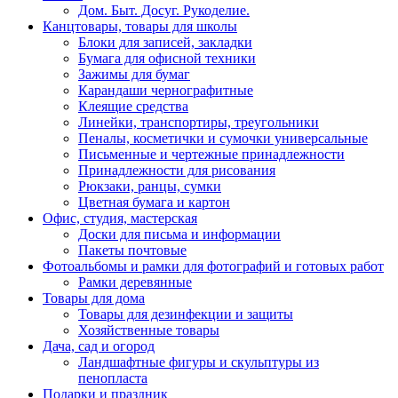
Дом. Быт. Досуг. Рукоделие.
Канцтовары, товары для школы
Блоки для записей, закладки
Бумага для офисной техники
Зажимы для бумаг
Карандаши чернографитные
Клеящие средства
Линейки, транспортиры, треугольники
Пеналы, косметички и сумочки универсальные
Письменные и чертежные принадлежности
Принадлежности для рисования
Рюкзаки, ранцы, сумки
Цветная бумага и картон
Офис, студия, мастерская
Доски для письма и информации
Пакеты почтовые
Фотоальбомы и рамки для фотографий и готовых работ
Рамки деревянные
Товары для дома
Товары для дезинфекции и защиты
Хозяйственные товары
Дача, сад и огород
Ландшафтные фигуры и скульптуры из
пенопласта
Подарки и праздник