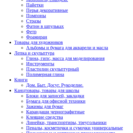
Пайетки
Перья декоративные
Помпоны
Стразы
Фатин в шпульках
Фетр
Фоамиран
Товары для художников
Альбомы и бумага для акварели и масла
Лепка и скульптура
Глина, гипс, масса для моделирования
Инструменты
Пластилин скульптурный
Полимерная глина
Книги
Дом. Быт. Досуг. Рукоделие.
Канцтовары, товары для школы
Блоки для записей, закладки
Бумага для офисной техники
Зажимы для бумаг
Карандаши чернографитные
Клеящие средства
Линейки, транспортиры, треугольники
Пеналы, косметички и сумочки универсальные