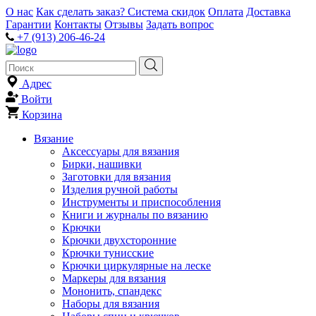
О нас
Как сделать заказ?
Система скидок
Оплата
Доставка
Гарантии
Контакты
Отзывы
Задать вопрос
+7 (913) 206-46-24
Адрес
Войти
Корзина
Вязание
Аксессуары для вязания
Бирки, нашивки
Заготовки для вязания
Изделия ручной работы
Инструменты и приспособления
Книги и журналы по вязанию
Крючки
Крючки двухсторонние
Крючки тунисские
Крючки циркулярные на леске
Маркеры для вязания
Мононить, спандекс
Наборы для вязания