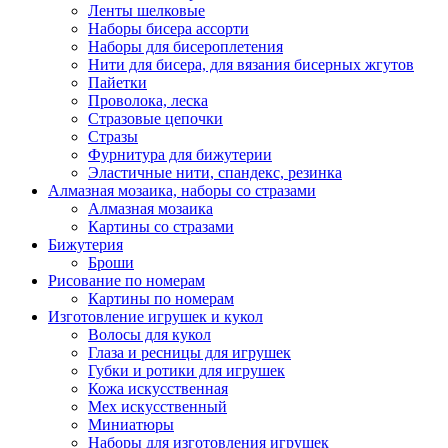
Ленты шелковые
Наборы бисера ассорти
Наборы для бисероплетения
Нити для бисера, для вязания бисерных жгутов
Пайетки
Проволока, леска
Стразовые цепочки
Стразы
Фурнитура для бижутерии
Эластичные нити, спандекс, резинка
Алмазная мозаика, наборы со стразами
Алмазная мозаика
Картины co стразами
Бижутерия
Броши
Рисование по номерам
Картины по номерам
Изготовление игрушек и кукол
Волосы для кукол
Глаза и ресницы для игрушек
Губки и ротики для игрушек
Кожа искусственная
Мех искусственный
Миниатюры
Наборы для изготовления игрушек