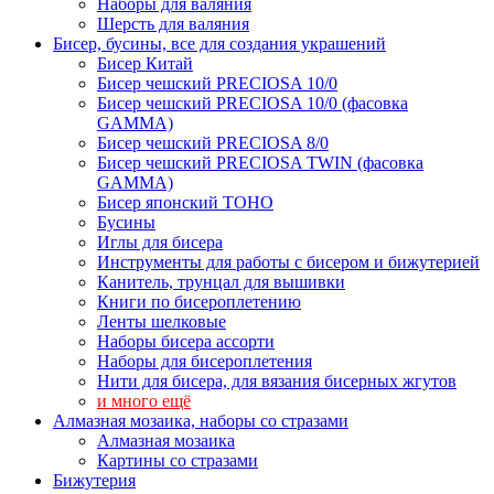
Наборы для валяния
Шерсть для валяния
Бисер, бусины, все для создания украшений
Бисер Китай
Бисер чешский PRECIOSA 10/0
Бисер чешский PRECIOSA 10/0 (фасовка
GAMMA)
Бисер чешский PRECIOSA 8/0
Бисер чешский PRECIOSA TWIN (фасовка
GAMMA)
Бисер японский TOHO
Бусины
Иглы для бисера
Инструменты для работы с бисером и бижутерией
Канитель, трунцал для вышивки
Книги по бисероплетению
Ленты шелковые
Наборы бисера ассорти
Наборы для бисероплетения
Нити для бисера, для вязания бисерных жгутов
и много ещё
Алмазная мозаика, наборы со стразами
Алмазная мозаика
Картины co стразами
Бижутерия