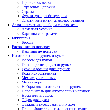
Проволока, леска
Стразовые цепочки
Стразы
Фурнитура для бижутерии
Эластичные нити, спандекс, резинка
Алмазная мозаика, наборы со стразами
Алмазная мозаика
Картины co стразами
Бижутерия
Броши
Рисование по номерам
Картины по номерам
Изготовление игрушек и кукол
Волосы для кукол
Глаза и ресницы для игрушек
Губки и ротики для игрушек
Кожа искусственная
Мех искусственный
Миниатюры
Наборы для изготовления игрушек
Наполнитель для изготовления игрушек
Носы для игрушек
Обувь для кукол
Одежда и аксессуары для кукол
Плюш, флис для изготовления игрушек