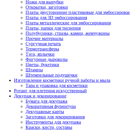
Ножи для вырубки
Открытки, заготовки
Платы двусторонние пластиковые для эмбоссирова
Платы для 3D эмбоссирования
Платы металлические для эмбоссирования
Платы, папки для тиснения
Полубусинки, стразы, камни, жемчужины
Прочие материалы
Сургучная печать
Термотрансферы
Тэги, ярлычки
Фигурные дыроколы
Цветы, букетики
Штампы
Штемпельные подушечки
Изготовление косметики ручной работы и мыла
Тара и упаковка для косметики
Ротанг для плетения искусственный
Декупаж и декорирование
Бумага для декупажа
Декоративная фурнитура
Декупажные карты
Заготовки для декорирования
Инструменты для декупажа
Краски, кисти, составы