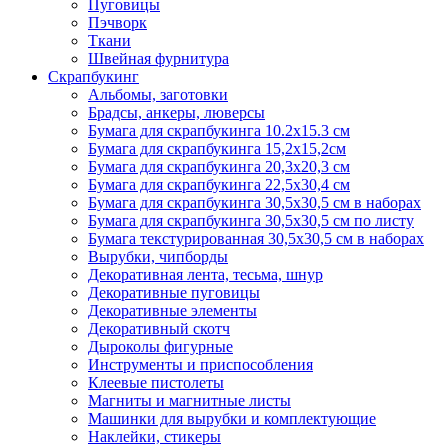
Пуговицы
Пэчворк
Ткани
Швейная фурнитура
Скрапбукинг
Альбомы, заготовки
Брадсы, анкеры, люверсы
Бумага для скрапбукинга 10.2х15.3 см
Бумага для скрапбукинга 15,2х15,2см
Бумага для скрапбукинга 20,3х20,3 см
Бумага для скрапбукинга 22,5х30,4 см
Бумага для скрапбукинга 30,5х30,5 см в наборах
Бумага для скрапбукинга 30,5х30,5 см по листу
Бумага текстурированная 30,5х30,5 см в наборах
Вырубки, чипборды
Декоративная лента, тесьма, шнур
Декоративные пуговицы
Декоративные элементы
Декоративный скотч
Дыроколы фигурные
Инструменты и приспособления
Клеевые пистолеты
Магниты и магнитные листы
Машинки для вырубки и комплектующие
Наклейки, стикеры