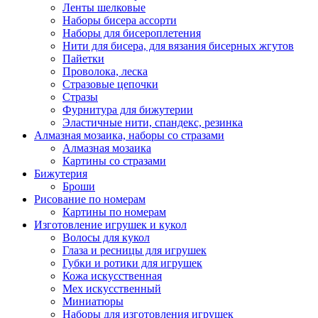
Ленты шелковые
Наборы бисера ассорти
Наборы для бисероплетения
Нити для бисера, для вязания бисерных жгутов
Пайетки
Проволока, леска
Стразовые цепочки
Стразы
Фурнитура для бижутерии
Эластичные нити, спандекс, резинка
Алмазная мозаика, наборы со стразами
Алмазная мозаика
Картины co стразами
Бижутерия
Броши
Рисование по номерам
Картины по номерам
Изготовление игрушек и кукол
Волосы для кукол
Глаза и ресницы для игрушек
Губки и ротики для игрушек
Кожа искусственная
Мех искусственный
Миниатюры
Наборы для изготовления игрушек