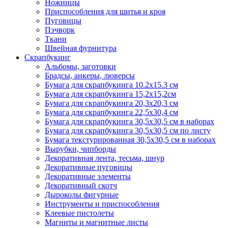
Ножницы
Приспособления для шитья и кроя
Пуговицы
Пэчворк
Ткани
Швейная фурнитура
Скрапбукинг
Альбомы, заготовки
Брадсы, анкеры, люверсы
Бумага для скрапбукинга 10.2х15.3 см
Бумага для скрапбукинга 15,2х15,2см
Бумага для скрапбукинга 20,3х20,3 см
Бумага для скрапбукинга 22,5х30,4 см
Бумага для скрапбукинга 30,5х30,5 см в наборах
Бумага для скрапбукинга 30,5х30,5 см по листу
Бумага текстурированная 30,5х30,5 см в наборах
Вырубки, чипборды
Декоративная лента, тесьма, шнур
Декоративные пуговицы
Декоративные элементы
Декоративный скотч
Дыроколы фигурные
Инструменты и приспособления
Клеевые пистолеты
Магниты и магнитные листы