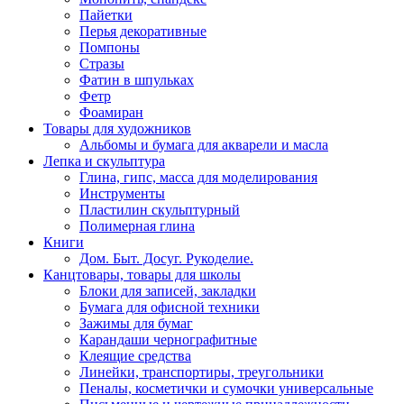
Пайетки
Перья декоративные
Помпоны
Стразы
Фатин в шпульках
Фетр
Фоамиран
Товары для художников
Альбомы и бумага для акварели и масла
Лепка и скульптура
Глина, гипс, масса для моделирования
Инструменты
Пластилин скульптурный
Полимерная глина
Книги
Дом. Быт. Досуг. Рукоделие.
Канцтовары, товары для школы
Блоки для записей, закладки
Бумага для офисной техники
Зажимы для бумаг
Карандаши чернографитные
Клеящие средства
Линейки, транспортиры, треугольники
Пеналы, косметички и сумочки универсальные