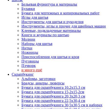
Бельевая фурнитура и материалы
Булавки
Бумага для чертежных и копировальных работ
Иглы для шитья
Инструменты для шитья и рукоделия
Инструменты, иглы и прочее для швейных машин
Клеевые, подкладочные материалы
Книги и журналы по шитью
Молнии
Наборы для шитья
Нитки
Ножницы
Приспособления для шитья и кроя
Пуговицы
Пэчворк
и много ещё
Скрапбукинг
Альбомы, заготовки
Брадсы, анкеры, люверсы
Бумага для скрапбукинга 10.2х15.3 см
Бумага для скрапбукинга 15,2х15,2см
Бумага для скрапбукинга 20,3х20,3 см
Бумага для скрапбукинга 22,5х30,4 см
Бумага для скрапбукинга 30,5х30,5 см в наборах