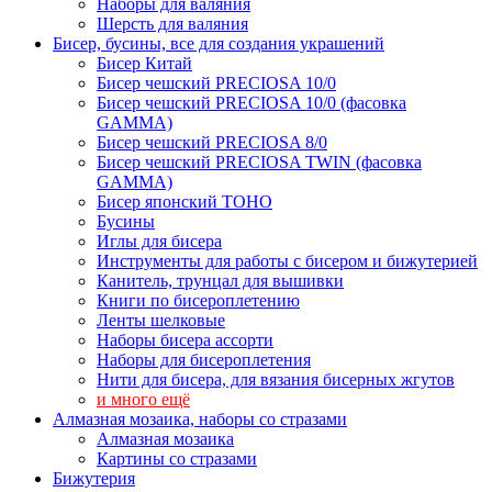
Наборы для валяния
Шерсть для валяния
Бисер, бусины, все для создания украшений
Бисер Китай
Бисер чешский PRECIOSA 10/0
Бисер чешский PRECIOSA 10/0 (фасовка
GAMMA)
Бисер чешский PRECIOSA 8/0
Бисер чешский PRECIOSA TWIN (фасовка
GAMMA)
Бисер японский TOHO
Бусины
Иглы для бисера
Инструменты для работы с бисером и бижутерией
Канитель, трунцал для вышивки
Книги по бисероплетению
Ленты шелковые
Наборы бисера ассорти
Наборы для бисероплетения
Нити для бисера, для вязания бисерных жгутов
и много ещё
Алмазная мозаика, наборы со стразами
Алмазная мозаика
Картины co стразами
Бижутерия