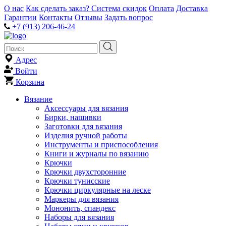
О нас
Как сделать заказ?
Система скидок
Оплата
Доставка
Гарантии
Контакты
Отзывы
Задать вопрос
+7 (913) 206-46-24
Адрес
Войти
Корзина
Вязание
Аксессуары для вязания
Бирки, нашивки
Заготовки для вязания
Изделия ручной работы
Инструменты и приспособления
Книги и журналы по вязанию
Крючки
Крючки двухсторонние
Крючки тунисские
Крючки циркулярные на леске
Маркеры для вязания
Мононить, спандекс
Наборы для вязания