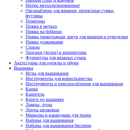
Наборы спиц и крючков
Нитки металлизированные
Органайзеры для вязания, проектные сумки,
футляры
Помпоны
Пряжа в мотках
Пряжа на бобинах
Пряжа трикотажная, шнур для вязания и рукоделия
Пряжа упаковками
Спицы
Тросики (лески) и коннекторы
Фурнитура для вязаных сумок
Аксессуары для одежды и обуви
Вышивка
Иглы для вышивания
Инструменты для ковроткачества
Инструменты и приспособления для вышивания
Канва
Канитель
Книги по вышивке
Лампы, лупы
Ленты шелковые
Маркеры и карандаши для ткани
Наборы для вышивания
Наборы для вышивания бисером