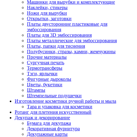
Машинки для вырубки и комплектующие
Наклейки, стикеры
Ножи для вырубки
Открытки, заготовки
Платы двусторонние пластиковые для
эмбоссирования
Платы для 3D эмбоссирования
Платы металлические для эмбоссирования
Платы, папки для тиснения
Полубусинки, стразы, камни, жемчужины
Прочие материалы
Сургучная печать
Термотрансферы
Тэги, ярлычки
Фигурные дыроколы
Цветы, букетики
Штампы
Штемпельные подушечки
Изготовление косметики ручной работы и мыла
Тара и упаковка для косметики
Ротанг для плетения искусственный
Декупаж и декорирование
Бумага для декупажа
Декоративная фурнитура
Декупажные карты