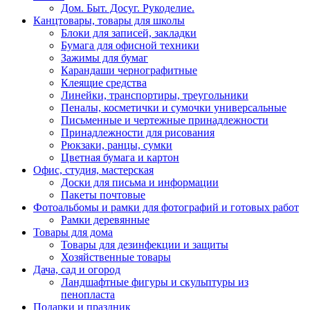
Дом. Быт. Досуг. Рукоделие.
Канцтовары, товары для школы
Блоки для записей, закладки
Бумага для офисной техники
Зажимы для бумаг
Карандаши чернографитные
Клеящие средства
Линейки, транспортиры, треугольники
Пеналы, косметички и сумочки универсальные
Письменные и чертежные принадлежности
Принадлежности для рисования
Рюкзаки, ранцы, сумки
Цветная бумага и картон
Офис, студия, мастерская
Доски для письма и информации
Пакеты почтовые
Фотоальбомы и рамки для фотографий и готовых работ
Рамки деревянные
Товары для дома
Товары для дезинфекции и защиты
Хозяйственные товары
Дача, сад и огород
Ландшафтные фигуры и скульптуры из
пенопласта
Подарки и праздник