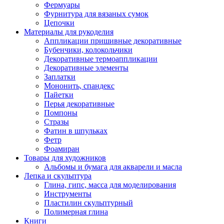
Фермуары
Фурнитура для вязаных сумок
Цепочки
Материалы для рукоделия
Аппликации пришивные декоративные
Бубенчики, колокольчики
Декоративные термоаппликации
Декоративные элементы
Заплатки
Мононить, спандекс
Пайетки
Перья декоративные
Помпоны
Стразы
Фатин в шпульках
Фетр
Фоамиран
Товары для художников
Альбомы и бумага для акварели и масла
Лепка и скульптура
Глина, гипс, масса для моделирования
Инструменты
Пластилин скульптурный
Полимерная глина
Книги