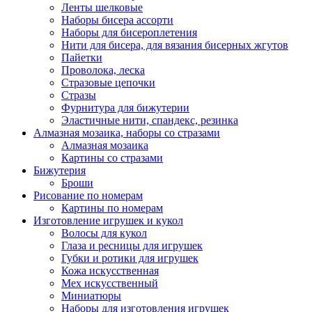
Ленты шелковые
Наборы бисера ассорти
Наборы для бисероплетения
Нити для бисера, для вязания бисерных жгутов
Пайетки
Проволока, леска
Стразовые цепочки
Стразы
Фурнитура для бижутерии
Эластичные нити, спандекс, резинка
Алмазная мозаика, наборы со стразами
Алмазная мозаика
Картины co стразами
Бижутерия
Броши
Рисование по номерам
Картины по номерам
Изготовление игрушек и кукол
Волосы для кукол
Глаза и ресницы для игрушек
Губки и ротики для игрушек
Кожа искусственная
Мех искусственный
Миниатюры
Наборы для изготовления игрушек