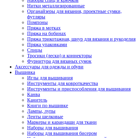
Наборы спиц и крючков
Нитки металлизированные
Органайзеры для вязания, проектные сумки,
футляры
Помпоны
Пряжа в мотках
Пряжа на бобинах
Пряжа трикотажная, шнур для вязания и рукоделия
Пряжа упаковками
Спицы
Тросики (лески) и коннекторы
Фурнитура для вязаных сумок
Аксессуары для одежды и обуви
Вышивка
Иглы для вышивания
Инструменты для ковроткачества
Инструменты и приспособления для вышивания
Канва
Канитель
Книги по вышивке
Лампы, лупы
Ленты шелковые
Маркеры и карандаши для ткани
Наборы для вышивания
Наборы для вышивания бисером