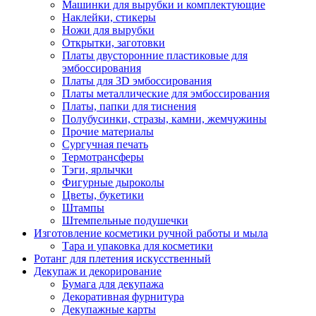
Машинки для вырубки и комплектующие
Наклейки, стикеры
Ножи для вырубки
Открытки, заготовки
Платы двусторонние пластиковые для
эмбоссирования
Платы для 3D эмбоссирования
Платы металлические для эмбоссирования
Платы, папки для тиснения
Полубусинки, стразы, камни, жемчужины
Прочие материалы
Сургучная печать
Термотрансферы
Тэги, ярлычки
Фигурные дыроколы
Цветы, букетики
Штампы
Штемпельные подушечки
Изготовление косметики ручной работы и мыла
Тара и упаковка для косметики
Ротанг для плетения искусственный
Декупаж и декорирование
Бумага для декупажа
Декоративная фурнитура
Декупажные карты