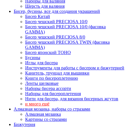
Наборы для валяния
Шерсть для валяния
Бисер, бусины, все для создания украшений
Бисер Китай
Бисер чешский PRECIOSA 10/0
Бисер чешский PRECIOSA 10/0 (фасовка
GAMMA)
Бисер чешский PRECIOSA 8/0
Бисер чешский PRECIOSA TWIN (фасовка
GAMMA)
Бисер японский TOHO
Бусины
Иглы для бисера
Инструменты для работы с бисером и бижутерией
Канитель, трунцал для вышивки
Книги по бисероплетению
Ленты шелковые
Наборы бисера ассорти
Наборы для бисероплетения
Нити для бисера, для вязания бисерных жгутов
и много ещё
Алмазная мозаика, наборы со стразами
Алмазная мозаика
Картины co стразами
Бижутерия