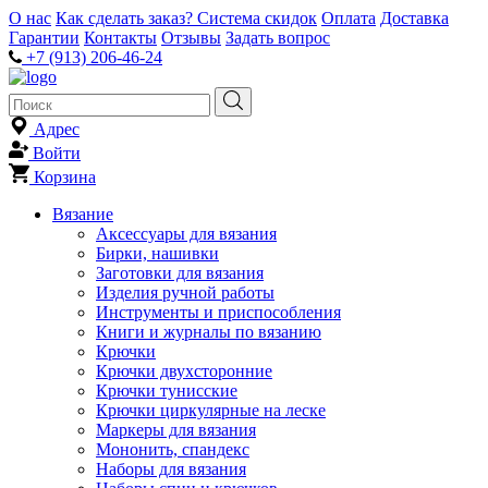
О нас
Как сделать заказ?
Система скидок
Оплата
Доставка
Гарантии
Контакты
Отзывы
Задать вопрос
+7 (913) 206-46-24
Адрес
Войти
Корзина
Вязание
Аксессуары для вязания
Бирки, нашивки
Заготовки для вязания
Изделия ручной работы
Инструменты и приспособления
Книги и журналы по вязанию
Крючки
Крючки двухсторонние
Крючки тунисские
Крючки циркулярные на леске
Маркеры для вязания
Мононить, спандекс
Наборы для вязания