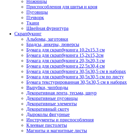
Ножницы
Приспособления для шитья и кроя
Пуговицы
Пэчворк
Ткани
Швейная фурнитура
Скрапбукинг
Альбомы, заготовки
Брадсы, анкеры, люверсы
Бумага для скрапбукинга 10.2х15.3 см
Бумага для скрапбукинга 15,2х15,2см
Бумага для скрапбукинга 20,3х20,3 см
Бумага для скрапбукинга 22,5х30,4 см
Бумага для скрапбукинга 30,5х30,5 см в наборах
Бумага для скрапбукинга 30,5х30,5 см по листу
Бумага текстурированная 30,5х30,5 см в наборах
Вырубки, чипборды
Декоративная лента, тесьма, шнур
Декоративные пуговицы
Декоративные элементы
Декоративный скотч
Дыроколы фигурные
Инструменты и приспособления
Клеевые пистолеты
Магниты и магнитные листы