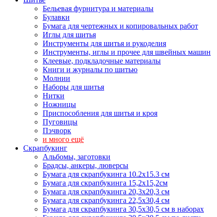
Бельевая фурнитура и материалы
Булавки
Бумага для чертежных и копировальных работ
Иглы для шитья
Инструменты для шитья и рукоделия
Инструменты, иглы и прочее для швейных машин
Клеевые, подкладочные материалы
Книги и журналы по шитью
Молнии
Наборы для шитья
Нитки
Ножницы
Приспособления для шитья и кроя
Пуговицы
Пэчворк
и много ещё
Скрапбукинг
Альбомы, заготовки
Брадсы, анкеры, люверсы
Бумага для скрапбукинга 10.2х15.3 см
Бумага для скрапбукинга 15,2х15,2см
Бумага для скрапбукинга 20,3х20,3 см
Бумага для скрапбукинга 22,5х30,4 см
Бумага для скрапбукинга 30,5х30,5 см в наборах