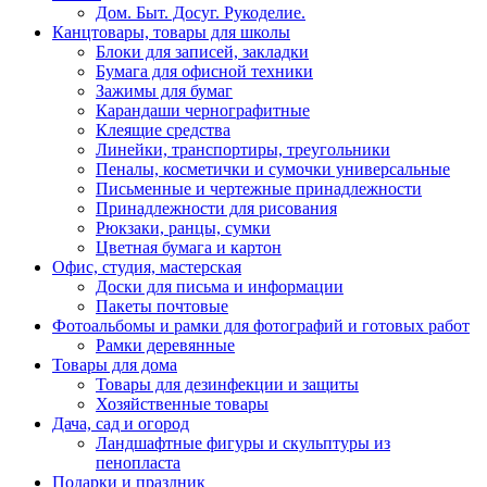
Дом. Быт. Досуг. Рукоделие.
Канцтовары, товары для школы
Блоки для записей, закладки
Бумага для офисной техники
Зажимы для бумаг
Карандаши чернографитные
Клеящие средства
Линейки, транспортиры, треугольники
Пеналы, косметички и сумочки универсальные
Письменные и чертежные принадлежности
Принадлежности для рисования
Рюкзаки, ранцы, сумки
Цветная бумага и картон
Офис, студия, мастерская
Доски для письма и информации
Пакеты почтовые
Фотоальбомы и рамки для фотографий и готовых работ
Рамки деревянные
Товары для дома
Товары для дезинфекции и защиты
Хозяйственные товары
Дача, сад и огород
Ландшафтные фигуры и скульптуры из
пенопласта
Подарки и праздник