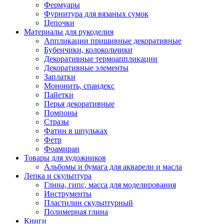
Фермуары
Фурнитура для вязаных сумок
Цепочки
Материалы для рукоделия
Аппликации пришивные декоративные
Бубенчики, колокольчики
Декоративные термоаппликации
Декоративные элементы
Заплатки
Мононить, спандекс
Пайетки
Перья декоративные
Помпоны
Стразы
Фатин в шпульках
Фетр
Фоамиран
Товары для художников
Альбомы и бумага для акварели и масла
Лепка и скульптура
Глина, гипс, масса для моделирования
Инструменты
Пластилин скульптурный
Полимерная глина
Книги