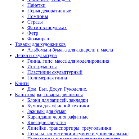
Пайетки
Перья декоративные
Помпоны
Стразы
Фатин в шпульках
Фетр
Фоамиран
Товары для художников
Альбомы и бумага для акварели и масла
Лепка и скульптура
Глина, гипс, масса для моделирования
Инструменты
Пластилин скульптурный
Полимерная глина
Книги
Дом. Быт. Досуг. Рукоделие.
Канцтовары, товары для школы
Блоки для записей, закладки
Бумага для офисной техники
Зажимы для бумаг
Карандаши чернографитные
Клеящие средства
Линейки, транспортиры, треугольники
Пеналы, косметички и сумочки универсальные