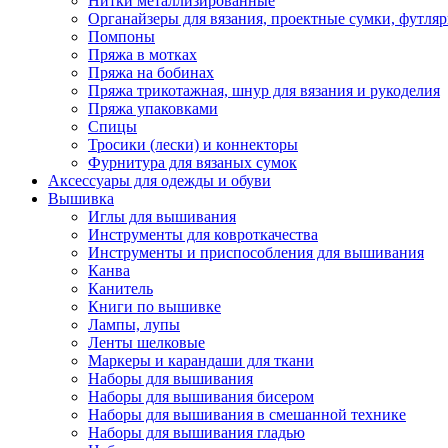
Нитки металлизированные
Органайзеры для вязания, проектные сумки, футля
Помпоны
Пряжа в мотках
Пряжа на бобинах
Пряжа трикотажная, шнур для вязания и рукоделия
Пряжа упаковками
Спицы
Тросики (лески) и коннекторы
Фурнитура для вязаных сумок
Аксессуары для одежды и обуви
Вышивка
Иглы для вышивания
Инструменты для ковроткачества
Инструменты и приспособления для вышивания
Канва
Канитель
Книги по вышивке
Лампы, лупы
Ленты шелковые
Маркеры и карандаши для ткани
Наборы для вышивания
Наборы для вышивания бисером
Наборы для вышивания в смешанной технике
Наборы для вышивания гладью