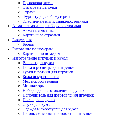
Проволока, леска
Стразовые цепочки
Стразы
Фурнитура для бижутерии
Эластичные нити, спандекс, резинка
Алмазная мозаика, наборы со стразами
Алмазная мозаика
Картины co стразами
Бижутерия
Броши
Рисование по номерам
Картины по номерам
Изготовление игрушек и кукол
Волосы для кукол
Глаза и ресницы для игрушек
Губки и ротики для игрушек
Кожа искусственная
Мех искусственный
Миниатюры
Наборы для изготовления игрушек
Наполнитель для изготовления игрушек
Носы для игрушек
Обувь для кукол
Одежда и аксессуары для кукол
Плюш, флис для изготовления игрушек