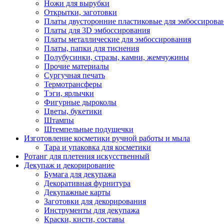
Ножи для вырубки
Открытки, заготовки
Платы двусторонние пластиковые для эмбоссирова
Платы для 3D эмбоссирования
Платы металлические для эмбоссирования
Платы, папки для тиснения
Полубусинки, стразы, камни, жемчужины
Прочие материалы
Сургучная печать
Термотрансферы
Тэги, ярлычки
Фигурные дыроколы
Цветы, букетики
Штампы
Штемпельные подушечки
Изготовление косметики ручной работы и мыла
Тара и упаковка для косметики
Ротанг для плетения искусственный
Декупаж и декорирование
Бумага для декупажа
Декоративная фурнитура
Декупажные карты
Заготовки для декорирования
Инструменты для декупажа
Краски, кисти, составы