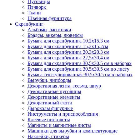
Пуговицы
Пэчворк
Ткани
Швейная фурнитура
Скрапбукинг
Альбомы, заготовки
Брадсы, анкеры, люверсы
Бумага для скрапбукинга 10.2х15.3 см
Бумага для скрапбукинга 15,2х15,2см
Бумага для скрапбукинга 20,3х20,3 см
Бумага для скрапбукинга 22,5х30,4 см
Бумага для скрапбукинга 30,5х30,5 см в наборах
Бумага для скрапбукинга 30,5х30,5 см по листу
Бумага текстурированная 30,5х30,5 см в наборах
Вырубки, чипборды
Декоративная лента, тесьма, шнур
Декоративные пуговицы
Декоративные элементы
Декоративный скотч
Дыроколы фигурные
Инструменты и приспособления
Клеевые пистолеты
Магниты и магнитные листы
Машинки для вырубки и комплектующие
Наклейки, стикеры