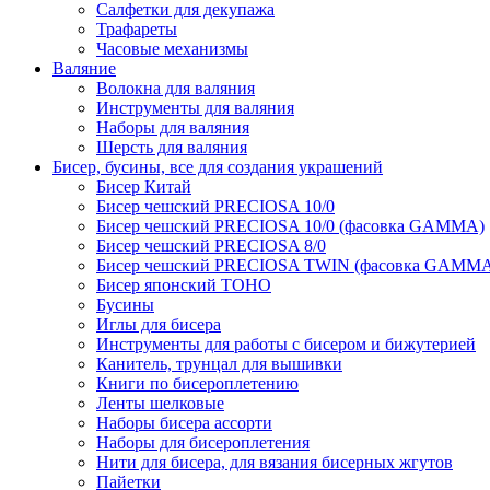
Салфетки для декупажа
Трафареты
Часовые механизмы
Валяние
Волокна для валяния
Инструменты для валяния
Наборы для валяния
Шерсть для валяния
Бисер, бусины, все для создания украшений
Бисер Китай
Бисер чешский PRECIOSA 10/0
Бисер чешский PRECIOSA 10/0 (фасовка GAMMA)
Бисер чешский PRECIOSA 8/0
Бисер чешский PRECIOSA TWIN (фасовка GAMM
Бисер японский TOHO
Бусины
Иглы для бисера
Инструменты для работы с бисером и бижутерией
Канитель, трунцал для вышивки
Книги по бисероплетению
Ленты шелковые
Наборы бисера ассорти
Наборы для бисероплетения
Нити для бисера, для вязания бисерных жгутов
Пайетки