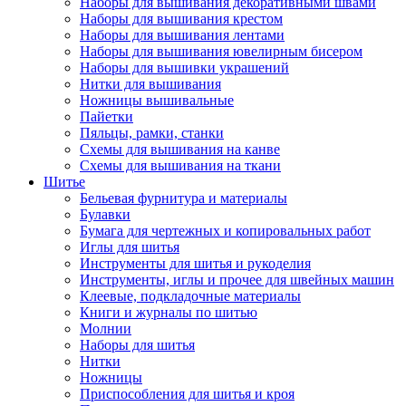
Наборы для вышивания декоративными швами
Наборы для вышивания крестом
Наборы для вышивания лентами
Наборы для вышивания ювелирным бисером
Наборы для вышивки украшений
Нитки для вышивания
Ножницы вышивальные
Пайетки
Пяльцы, рамки, станки
Схемы для вышивания на канве
Схемы для вышивания на ткани
Шитье
Бельевая фурнитура и материалы
Булавки
Бумага для чертежных и копировальных работ
Иглы для шитья
Инструменты для шитья и рукоделия
Инструменты, иглы и прочее для швейных машин
Клеевые, подкладочные материалы
Книги и журналы по шитью
Молнии
Наборы для шитья
Нитки
Ножницы
Приспособления для шитья и кроя