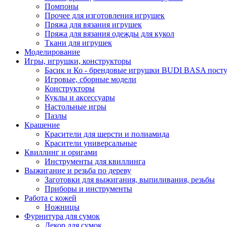
Помпоны
Прочее для изготовления игрушек
Пряжа для вязания игрушек
Пряжа для вязания одежды для кукол
Ткани для игрушек
Моделирование
Игры, игрушки, конструкторы
Басик и Ко - брендовые игрушки BUDI BASA поступ
Игровые, сборные модели
Конструкторы
Куклы и аксессуары
Настольные игры
Пазлы
Крашение
Красители для шерсти и полиамида
Красители универсальные
Квиллинг и оригами
Инструменты для квиллинга
Выжигание и резьба по дереву
Заготовки для выжигания, выпиливания, резьбы
Приборы и инструменты
Работа с кожей
Ножницы
Фурнитура для сумок
Декор для сумок