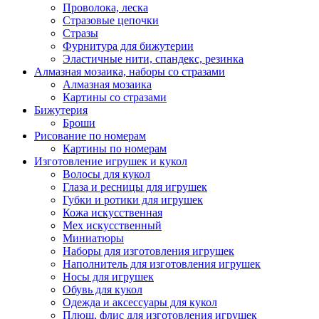
Проволока, леска
Стразовые цепочки
Стразы
Фурнитура для бижутерии
Эластичные нити, спандекс, резинка
Алмазная мозаика, наборы со стразами
Алмазная мозаика
Картины co стразами
Бижутерия
Броши
Рисование по номерам
Картины по номерам
Изготовление игрушек и кукол
Волосы для кукол
Глаза и ресницы для игрушек
Губки и ротики для игрушек
Кожа искусственная
Мех искусственный
Миниатюры
Наборы для изготовления игрушек
Наполнитель для изготовления игрушек
Носы для игрушек
Обувь для кукол
Одежда и аксессуары для кукол
Плюш, флис для изготовления игрушек