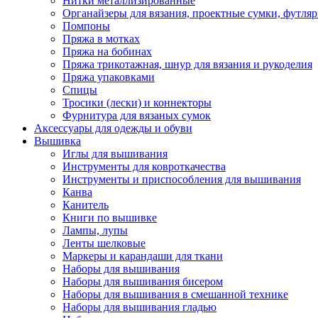
Нитки металлизированные
Органайзеры для вязания, проектные сумки, футля
Помпоны
Пряжа в мотках
Пряжа на бобинах
Пряжа трикотажная, шнур для вязания и рукоделия
Пряжа упаковками
Спицы
Тросики (лески) и коннекторы
Фурнитура для вязаных сумок
Аксессуары для одежды и обуви
Вышивка
Иглы для вышивания
Инструменты для ковроткачества
Инструменты и приспособления для вышивания
Канва
Канитель
Книги по вышивке
Лампы, лупы
Ленты шелковые
Маркеры и карандаши для ткани
Наборы для вышивания
Наборы для вышивания бисером
Наборы для вышивания в смешанной технике
Наборы для вышивания гладью