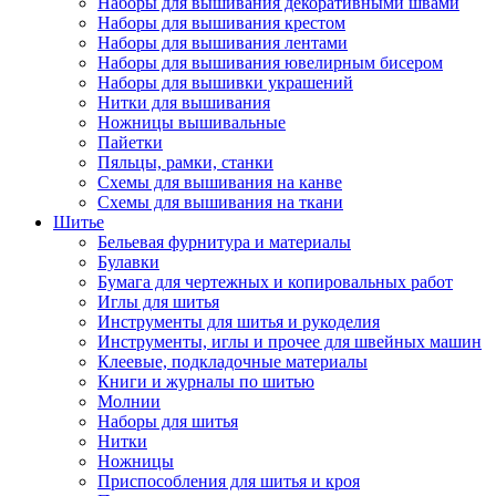
Наборы для вышивания декоративными швами
Наборы для вышивания крестом
Наборы для вышивания лентами
Наборы для вышивания ювелирным бисером
Наборы для вышивки украшений
Нитки для вышивания
Ножницы вышивальные
Пайетки
Пяльцы, рамки, станки
Схемы для вышивания на канве
Схемы для вышивания на ткани
Шитье
Бельевая фурнитура и материалы
Булавки
Бумага для чертежных и копировальных работ
Иглы для шитья
Инструменты для шитья и рукоделия
Инструменты, иглы и прочее для швейных машин
Клеевые, подкладочные материалы
Книги и журналы по шитью
Молнии
Наборы для шитья
Нитки
Ножницы
Приспособления для шитья и кроя