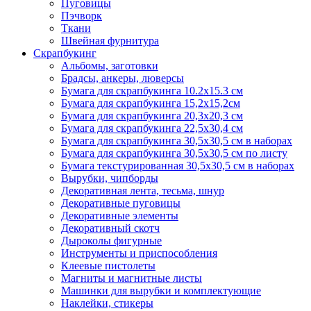
Пуговицы
Пэчворк
Ткани
Швейная фурнитура
Скрапбукинг
Альбомы, заготовки
Брадсы, анкеры, люверсы
Бумага для скрапбукинга 10.2х15.3 см
Бумага для скрапбукинга 15,2х15,2см
Бумага для скрапбукинга 20,3х20,3 см
Бумага для скрапбукинга 22,5х30,4 см
Бумага для скрапбукинга 30,5х30,5 см в наборах
Бумага для скрапбукинга 30,5х30,5 см по листу
Бумага текстурированная 30,5х30,5 см в наборах
Вырубки, чипборды
Декоративная лента, тесьма, шнур
Декоративные пуговицы
Декоративные элементы
Декоративный скотч
Дыроколы фигурные
Инструменты и приспособления
Клеевые пистолеты
Магниты и магнитные листы
Машинки для вырубки и комплектующие
Наклейки, стикеры