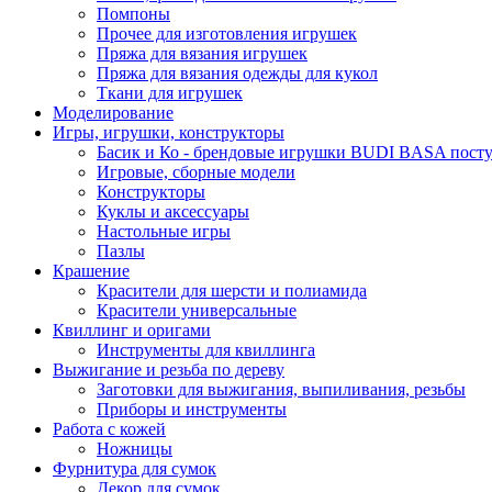
Помпоны
Прочее для изготовления игрушек
Пряжа для вязания игрушек
Пряжа для вязания одежды для кукол
Ткани для игрушек
Моделирование
Игры, игрушки, конструкторы
Басик и Ко - брендовые игрушки BUDI BASA поступ
Игровые, сборные модели
Конструкторы
Куклы и аксессуары
Настольные игры
Пазлы
Крашение
Красители для шерсти и полиамида
Красители универсальные
Квиллинг и оригами
Инструменты для квиллинга
Выжигание и резьба по дереву
Заготовки для выжигания, выпиливания, резьбы
Приборы и инструменты
Работа с кожей
Ножницы
Фурнитура для сумок
Декор для сумок