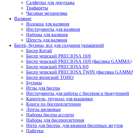
Салфетки для декупажа
Трафареты
Часовые механизмы
Валяние
Волокна для валяния
Инструменты для валяния
Наборы для валяния
Шерсть для валяния
Бисер, бусины, все для создания украшений
Бисер Китай
Бисер чешский PRECIOSA 10/0
Бисер чешский PRECIOSA 10/0 (фасовка GAMMA)
Бисер чешский PRECIOSA 8/0
Бисер чешский PRECIOSA TWIN (фасовка GAMM
Бисер японский TOHO
Бусины
Иглы для бисера
Инструменты для работы с бисером и бижутерией
Канитель, трунцал для вышивки
Книги по бисероплетению
Ленты шелковые
Наборы бисера ассорти
Наборы для бисероплетения
Нити для бисера, для вязания бисерных жгутов
Пайетки