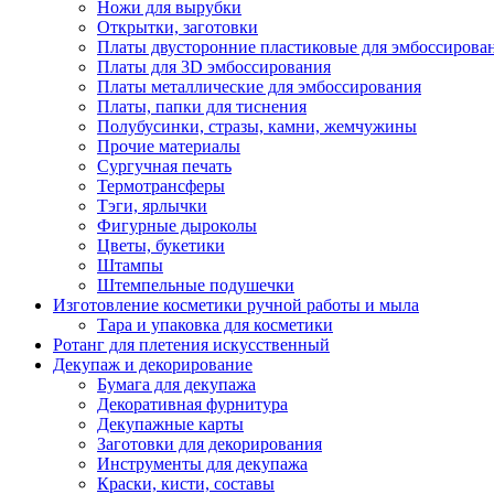
Ножи для вырубки
Открытки, заготовки
Платы двусторонние пластиковые для эмбоссирова
Платы для 3D эмбоссирования
Платы металлические для эмбоссирования
Платы, папки для тиснения
Полубусинки, стразы, камни, жемчужины
Прочие материалы
Сургучная печать
Термотрансферы
Тэги, ярлычки
Фигурные дыроколы
Цветы, букетики
Штампы
Штемпельные подушечки
Изготовление косметики ручной работы и мыла
Тара и упаковка для косметики
Ротанг для плетения искусственный
Декупаж и декорирование
Бумага для декупажа
Декоративная фурнитура
Декупажные карты
Заготовки для декорирования
Инструменты для декупажа
Краски, кисти, составы