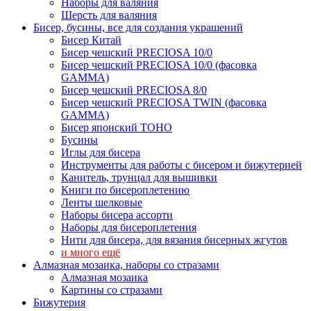
Наборы для валяния
Шерсть для валяния
Бисер, бусины, все для создания украшений
Бисер Китай
Бисер чешский PRECIOSA 10/0
Бисер чешский PRECIOSA 10/0 (фасовка
GAMMA)
Бисер чешский PRECIOSA 8/0
Бисер чешский PRECIOSA TWIN (фасовка
GAMMA)
Бисер японский TOHO
Бусины
Иглы для бисера
Инструменты для работы с бисером и бижутерией
Канитель, трунцал для вышивки
Книги по бисероплетению
Ленты шелковые
Наборы бисера ассорти
Наборы для бисероплетения
Нити для бисера, для вязания бисерных жгутов
и много ещё
Алмазная мозаика, наборы со стразами
Алмазная мозаика
Картины co стразами
Бижутерия