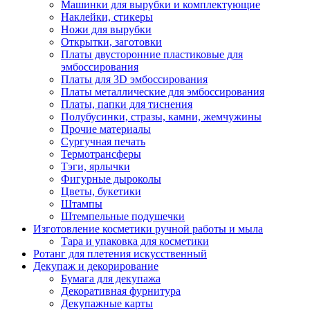
Машинки для вырубки и комплектующие
Наклейки, стикеры
Ножи для вырубки
Открытки, заготовки
Платы двусторонние пластиковые для
эмбоссирования
Платы для 3D эмбоссирования
Платы металлические для эмбоссирования
Платы, папки для тиснения
Полубусинки, стразы, камни, жемчужины
Прочие материалы
Сургучная печать
Термотрансферы
Тэги, ярлычки
Фигурные дыроколы
Цветы, букетики
Штампы
Штемпельные подушечки
Изготовление косметики ручной работы и мыла
Тара и упаковка для косметики
Ротанг для плетения искусственный
Декупаж и декорирование
Бумага для декупажа
Декоративная фурнитура
Декупажные карты