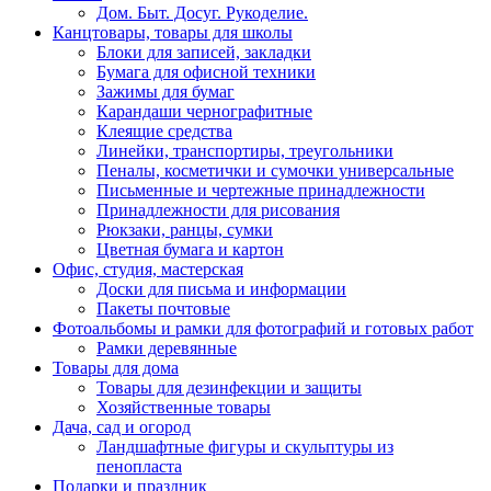
Дом. Быт. Досуг. Рукоделие.
Канцтовары, товары для школы
Блоки для записей, закладки
Бумага для офисной техники
Зажимы для бумаг
Карандаши чернографитные
Клеящие средства
Линейки, транспортиры, треугольники
Пеналы, косметички и сумочки универсальные
Письменные и чертежные принадлежности
Принадлежности для рисования
Рюкзаки, ранцы, сумки
Цветная бумага и картон
Офис, студия, мастерская
Доски для письма и информации
Пакеты почтовые
Фотоальбомы и рамки для фотографий и готовых работ
Рамки деревянные
Товары для дома
Товары для дезинфекции и защиты
Хозяйственные товары
Дача, сад и огород
Ландшафтные фигуры и скульптуры из
пенопласта
Подарки и праздник