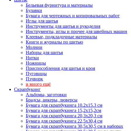
Бельевая фурнитура и материалы
Булавки
Бумага для чертежных и копировальных работ
Иглы для шитья
Инструменты для шитья и рукоделия
Инструменты, иглы и прочее для швейных машин
Клеевые, подкладочные материалы
Книги и журналы по шитью
Молнии
Наборы для шитья
Нитки
Ножницы
Приспособления для шитья и кроя
Пуговицы
Пэчворк
и много ещё
Скрапбукинг
Альбомы, заготовки
Брадсы, анкеры, люверсы
Бумага для скрапбукинга 10.2х15.3 см
Бумага для скрапбукинга 15,2х15,2см
Бумага для скрапбукинга 20,3х20,3 см
Бумага для скрапбукинга 22,5х30,4 см
Бумага для скрапбукинга 30,5х30,5 см в наборах