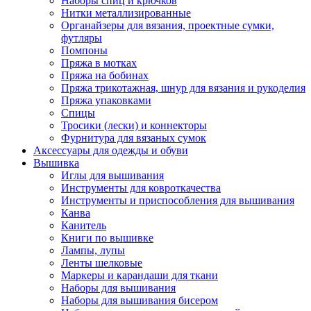
Наборы спиц и крючков
Нитки металлизированные
Органайзеры для вязания, проектные сумки,
футляры
Помпоны
Пряжа в мотках
Пряжа на бобинах
Пряжа трикотажная, шнур для вязания и рукоделия
Пряжа упаковками
Спицы
Тросики (лески) и коннекторы
Фурнитура для вязаных сумок
Аксессуары для одежды и обуви
Вышивка
Иглы для вышивания
Инструменты для ковроткачества
Инструменты и приспособления для вышивания
Канва
Канитель
Книги по вышивке
Лампы, лупы
Ленты шелковые
Маркеры и карандаши для ткани
Наборы для вышивания
Наборы для вышивания бисером