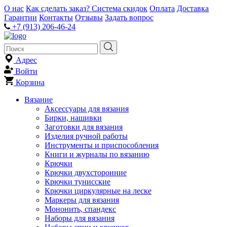
О нас
Как сделать заказ?
Система скидок
Оплата
Доставка
Гарантии
Контакты
Отзывы
Задать вопрос
+7 (913) 206-46-24
Адрес
Войти
Корзина
Вязание
Аксессуары для вязания
Бирки, нашивки
Заготовки для вязания
Изделия ручной работы
Инструменты и приспособления
Книги и журналы по вязанию
Крючки
Крючки двухсторонние
Крючки тунисские
Крючки циркулярные на леске
Маркеры для вязания
Мононить, спандекс
Наборы для вязания