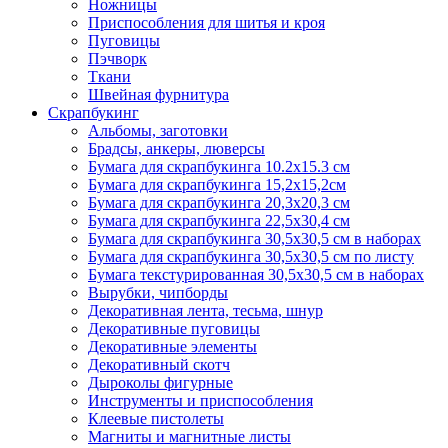
Ножницы
Приспособления для шитья и кроя
Пуговицы
Пэчворк
Ткани
Швейная фурнитура
Скрапбукинг
Альбомы, заготовки
Брадсы, анкеры, люверсы
Бумага для скрапбукинга 10.2х15.3 см
Бумага для скрапбукинга 15,2х15,2см
Бумага для скрапбукинга 20,3х20,3 см
Бумага для скрапбукинга 22,5х30,4 см
Бумага для скрапбукинга 30,5х30,5 см в наборах
Бумага для скрапбукинга 30,5х30,5 см по листу
Бумага текстурированная 30,5х30,5 см в наборах
Вырубки, чипборды
Декоративная лента, тесьма, шнур
Декоративные пуговицы
Декоративные элементы
Декоративный скотч
Дыроколы фигурные
Инструменты и приспособления
Клеевые пистолеты
Магниты и магнитные листы