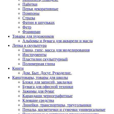
Пайетки
Перья декоративные
Помпоны
Стразы
Фатин в шпульках
Фетр
Фоамиран
Товары для художников
Альбомы и бумага для акварели и масла
Лепка и скульптура
Глина, гипс, масса для моделирования
Инструменты
Пластилин скульптурный
Полимерная глина
Книги
Дом. Быт. Досуг. Рукоделие.
Канцтовары, товары для школы
Блоки для записей, закладки
Бумага для офисной техники
Зажимы для бумаг
Карандаши чернографитные
Клеящие средства
Линейки, транспортиры, треугольники
Пеналы, косметички и сумочки универсальные