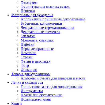
Фермуары
Фурнитура для вязаных сумок
Цепочки
Материалы для рукоделия
Аппликации пришивные декоративные
Бубенчики, колокольчики
Декоративные термоаппликации
Декоративные элементы
Заплатки
Мононить, спандекс
Пайетки
Перья декоративные
Помпоны
Стразы
Фатин в шпульках
Фетр
Фоамиран
Товары для художников
Альбомы и бумага для акварели и масла
Лепка и скульптура
Глина, гипс, масса для моделирования
Инструменты
Пластилин скульптурный
Полимерная глина
Книги