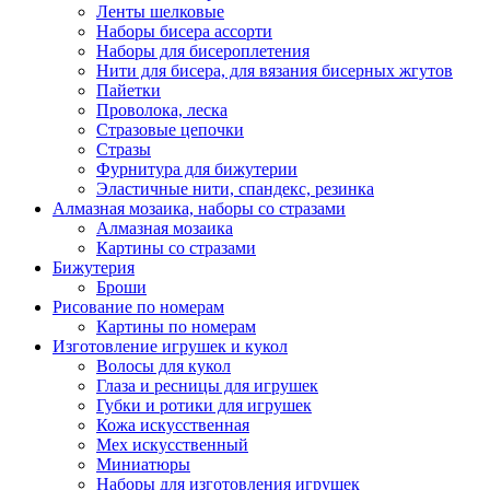
Ленты шелковые
Наборы бисера ассорти
Наборы для бисероплетения
Нити для бисера, для вязания бисерных жгутов
Пайетки
Проволока, леска
Стразовые цепочки
Стразы
Фурнитура для бижутерии
Эластичные нити, спандекс, резинка
Алмазная мозаика, наборы со стразами
Алмазная мозаика
Картины co стразами
Бижутерия
Броши
Рисование по номерам
Картины по номерам
Изготовление игрушек и кукол
Волосы для кукол
Глаза и ресницы для игрушек
Губки и ротики для игрушек
Кожа искусственная
Мех искусственный
Миниатюры
Наборы для изготовления игрушек