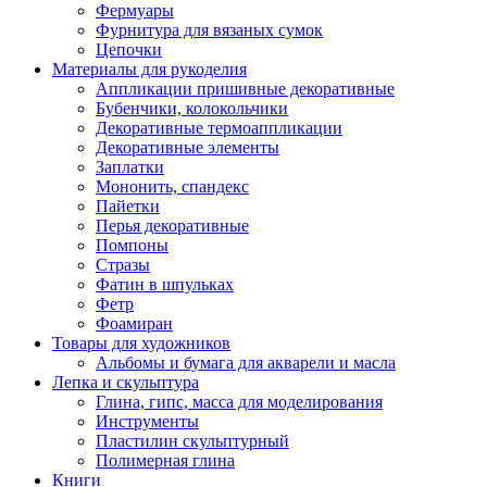
Фермуары
Фурнитура для вязаных сумок
Цепочки
Материалы для рукоделия
Аппликации пришивные декоративные
Бубенчики, колокольчики
Декоративные термоаппликации
Декоративные элементы
Заплатки
Мононить, спандекс
Пайетки
Перья декоративные
Помпоны
Стразы
Фатин в шпульках
Фетр
Фоамиран
Товары для художников
Альбомы и бумага для акварели и масла
Лепка и скульптура
Глина, гипс, масса для моделирования
Инструменты
Пластилин скульптурный
Полимерная глина
Книги