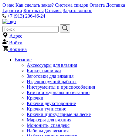
О нас
Как сделать заказ?
Система скидок
Оплата
Доставка
Гарантии
Контакты
Отзывы
Задать вопрос
+7 (913) 206-46-24
Адрес
Войти
Корзина
Вязание
Аксессуары для вязания
Бирки, нашивки
Заготовки для вязания
Изделия ручной работы
Инструменты и приспособления
Книги и журналы по вязанию
Крючки
Крючки двухсторонние
Крючки тунисские
Крючки циркулярные на леске
Маркеры для вязания
Мононить, спандекс
Наборы для вязания