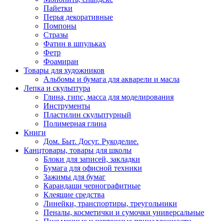
Пайетки
Перья декоративные
Помпоны
Стразы
Фатин в шпульках
Фетр
Фоамиран
Товары для художников
Альбомы и бумага для акварели и масла
Лепка и скульптура
Глина, гипс, масса для моделирования
Инструменты
Пластилин скульптурный
Полимерная глина
Книги
Дом. Быт. Досуг. Рукоделие.
Канцтовары, товары для школы
Блоки для записей, закладки
Бумага для офисной техники
Зажимы для бумаг
Карандаши чернографитные
Клеящие средства
Линейки, транспортиры, треугольники
Пеналы, косметички и сумочки универсальные