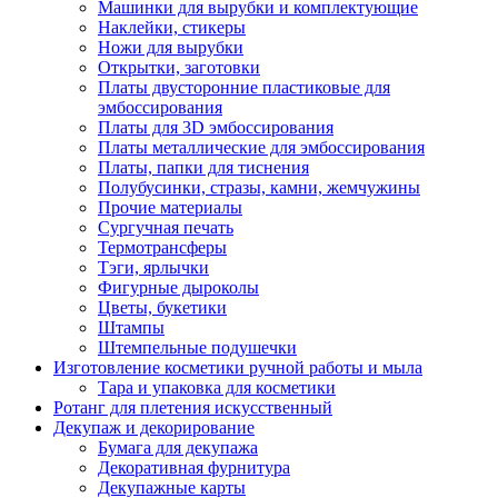
Машинки для вырубки и комплектующие
Наклейки, стикеры
Ножи для вырубки
Открытки, заготовки
Платы двусторонние пластиковые для
эмбоссирования
Платы для 3D эмбоссирования
Платы металлические для эмбоссирования
Платы, папки для тиснения
Полубусинки, стразы, камни, жемчужины
Прочие материалы
Сургучная печать
Термотрансферы
Тэги, ярлычки
Фигурные дыроколы
Цветы, букетики
Штампы
Штемпельные подушечки
Изготовление косметики ручной работы и мыла
Тара и упаковка для косметики
Ротанг для плетения искусственный
Декупаж и декорирование
Бумага для декупажа
Декоративная фурнитура
Декупажные карты