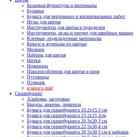
Бельевая фурнитура и материалы
Булавки
Бумага для чертежных и копировальных работ
Иглы для шитья
Инструменты для шитья и рукоделия
Инструменты, иглы и прочее для швейных машин
Клеевые, подкладочные материалы
Книги и журналы по шитью
Молнии
Наборы для шитья
Нитки
Ножницы
Приспособления для шитья и кроя
Пуговицы
Пэчворк
и много ещё
Скрапбукинг
Альбомы, заготовки
Брадсы, анкеры, люверсы
Бумага для скрапбукинга 10.2х15.3 см
Бумага для скрапбукинга 15,2х15,2см
Бумага для скрапбукинга 20,3х20,3 см
Бумага для скрапбукинга 22,5х30,4 см
Бумага для скрапбукинга 30,5х30,5 см в наборах