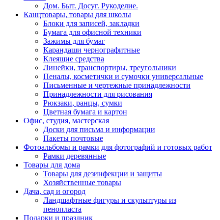
Дом. Быт. Досуг. Рукоделие.
Канцтовары, товары для школы
Блоки для записей, закладки
Бумага для офисной техники
Зажимы для бумаг
Карандаши чернографитные
Клеящие средства
Линейки, транспортиры, треугольники
Пеналы, косметички и сумочки универсальные
Письменные и чертежные принадлежности
Принадлежности для рисования
Рюкзаки, ранцы, сумки
Цветная бумага и картон
Офис, студия, мастерская
Доски для письма и информации
Пакеты почтовые
Фотоальбомы и рамки для фотографий и готовых работ
Рамки деревянные
Товары для дома
Товары для дезинфекции и защиты
Хозяйственные товары
Дача, сад и огород
Ландшафтные фигуры и скульптуры из
пенопласта
Подарки и праздник