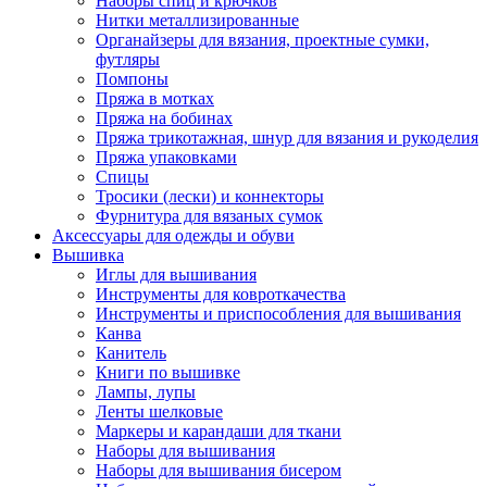
Наборы спиц и крючков
Нитки металлизированные
Органайзеры для вязания, проектные сумки,
футляры
Помпоны
Пряжа в мотках
Пряжа на бобинах
Пряжа трикотажная, шнур для вязания и рукоделия
Пряжа упаковками
Спицы
Тросики (лески) и коннекторы
Фурнитура для вязаных сумок
Аксессуары для одежды и обуви
Вышивка
Иглы для вышивания
Инструменты для ковроткачества
Инструменты и приспособления для вышивания
Канва
Канитель
Книги по вышивке
Лампы, лупы
Ленты шелковые
Маркеры и карандаши для ткани
Наборы для вышивания
Наборы для вышивания бисером