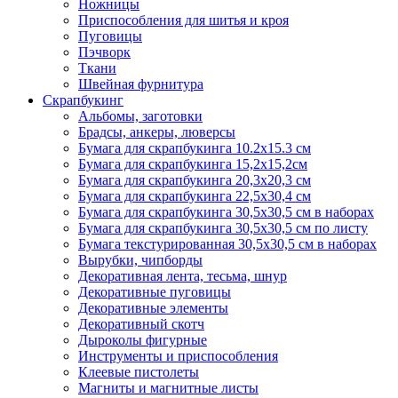
Ножницы
Приспособления для шитья и кроя
Пуговицы
Пэчворк
Ткани
Швейная фурнитура
Скрапбукинг
Альбомы, заготовки
Брадсы, анкеры, люверсы
Бумага для скрапбукинга 10.2х15.3 см
Бумага для скрапбукинга 15,2х15,2см
Бумага для скрапбукинга 20,3х20,3 см
Бумага для скрапбукинга 22,5х30,4 см
Бумага для скрапбукинга 30,5х30,5 см в наборах
Бумага для скрапбукинга 30,5х30,5 см по листу
Бумага текстурированная 30,5х30,5 см в наборах
Вырубки, чипборды
Декоративная лента, тесьма, шнур
Декоративные пуговицы
Декоративные элементы
Декоративный скотч
Дыроколы фигурные
Инструменты и приспособления
Клеевые пистолеты
Магниты и магнитные листы