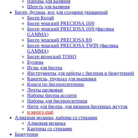
Наборы для валяния
Шерсть для валяния
Бисер, бусины, все для создания украшений
Бисер Китай
Бисер чешский PRECIOSA 10/0
Бисер чешский PRECIOSA 10/0 (фасовка
GAMMA)
Бисер чешский PRECIOSA 8/0
Бисер чешский PRECIOSA TWIN (фасовка
GAMMA)
Бисер японский TOHO
Бусины
Иглы для бисера
Инструменты для работы с бисером и бижутерией
Канитель, трунцал для вышивки
Книги по бисероплетению
Ленты шелковые
Наборы бисера ассорти
Наборы для бисероплетения
Нити для бисера, для вязания бисерных жгутов
и много ещё
Алмазная мозаика, наборы со стразами
Алмазная мозаика
Картины co стразами
Бижутерия