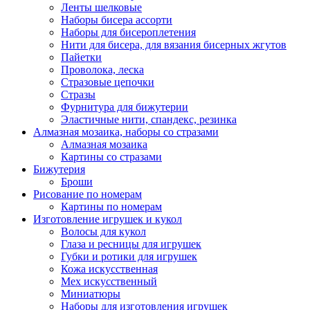
Ленты шелковые
Наборы бисера ассорти
Наборы для бисероплетения
Нити для бисера, для вязания бисерных жгутов
Пайетки
Проволока, леска
Стразовые цепочки
Стразы
Фурнитура для бижутерии
Эластичные нити, спандекс, резинка
Алмазная мозаика, наборы со стразами
Алмазная мозаика
Картины co стразами
Бижутерия
Броши
Рисование по номерам
Картины по номерам
Изготовление игрушек и кукол
Волосы для кукол
Глаза и ресницы для игрушек
Губки и ротики для игрушек
Кожа искусственная
Мех искусственный
Миниатюры
Наборы для изготовления игрушек