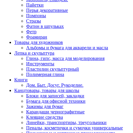
Пайетки
Перья декоративные
Помпоны
Стразы
Фатин в шпульках
Фетр
Фоамиран
Товары для художников
Альбомы и бумага для акварели и масла
Лепка и скульптура
Глина, гипс, масса для моделирования
Инструменты
Пластилин скульптурный
Полимерная глина
Книги
Дом. Быт. Досуг. Рукоделие.
Канцтовары, товары для школы
Блоки для записей, закладки
Бумага для офисной техники
Зажимы для бумаг
Карандаши чернографитные
Клеящие средства
Линейки, транспортиры, треугольники
Пеналы, косметички и сумочки универсальные