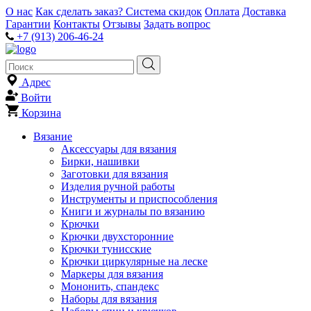
О нас
Как сделать заказ?
Система скидок
Оплата
Доставка
Гарантии
Контакты
Отзывы
Задать вопрос
+7 (913) 206-46-24
Адрес
Войти
Корзина
Вязание
Аксессуары для вязания
Бирки, нашивки
Заготовки для вязания
Изделия ручной работы
Инструменты и приспособления
Книги и журналы по вязанию
Крючки
Крючки двухсторонние
Крючки тунисские
Крючки циркулярные на леске
Маркеры для вязания
Мононить, спандекс
Наборы для вязания