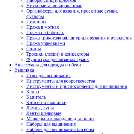
Наборы спиц и крючков
Нитки металлизированные
Органайзеры для вязания, проектные сумки,
футляры
Помпоны
Пряжа в мотках
Пряжа на бобинах
Пряжа трикотажная, шнур для вязания и рукоделия
Пряжа упаковками
Спицы
Тросики (лески) и коннекторы
Фурнитура для вязаных сумок
Аксессуары для одежды и обуви
Вышивка
Иглы для вышивания
Инструменты для ковроткачества
Инструменты и приспособления для вышивания
Канва
Канитель
Книги по вышивке
Лампы, лупы
Ленты шелковые
Маркеры и карандаши для ткани
Наборы для вышивания
Наборы для вышивания бисером