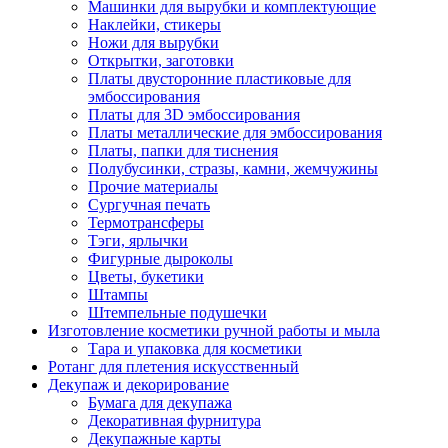
Машинки для вырубки и комплектующие
Наклейки, стикеры
Ножи для вырубки
Открытки, заготовки
Платы двусторонние пластиковые для
эмбоссирования
Платы для 3D эмбоссирования
Платы металлические для эмбоссирования
Платы, папки для тиснения
Полубусинки, стразы, камни, жемчужины
Прочие материалы
Сургучная печать
Термотрансферы
Тэги, ярлычки
Фигурные дыроколы
Цветы, букетики
Штампы
Штемпельные подушечки
Изготовление косметики ручной работы и мыла
Тара и упаковка для косметики
Ротанг для плетения искусственный
Декупаж и декорирование
Бумага для декупажа
Декоративная фурнитура
Декупажные карты