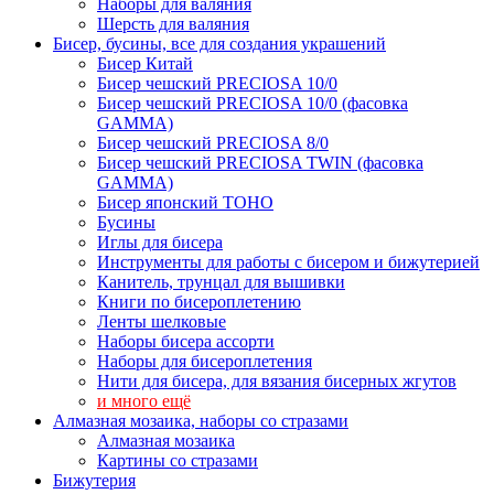
Наборы для валяния
Шерсть для валяния
Бисер, бусины, все для создания украшений
Бисер Китай
Бисер чешский PRECIOSA 10/0
Бисер чешский PRECIOSA 10/0 (фасовка
GAMMA)
Бисер чешский PRECIOSA 8/0
Бисер чешский PRECIOSA TWIN (фасовка
GAMMA)
Бисер японский TOHO
Бусины
Иглы для бисера
Инструменты для работы с бисером и бижутерией
Канитель, трунцал для вышивки
Книги по бисероплетению
Ленты шелковые
Наборы бисера ассорти
Наборы для бисероплетения
Нити для бисера, для вязания бисерных жгутов
и много ещё
Алмазная мозаика, наборы со стразами
Алмазная мозаика
Картины co стразами
Бижутерия