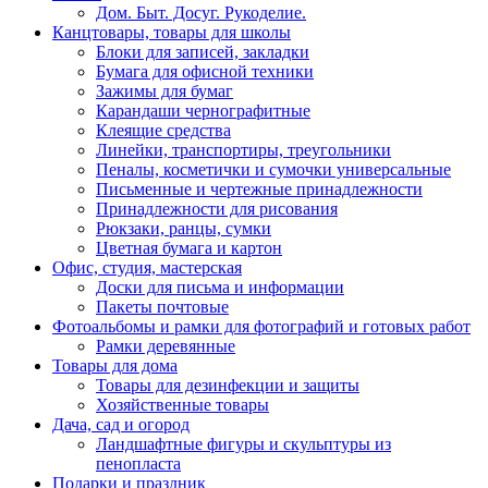
Дом. Быт. Досуг. Рукоделие.
Канцтовары, товары для школы
Блоки для записей, закладки
Бумага для офисной техники
Зажимы для бумаг
Карандаши чернографитные
Клеящие средства
Линейки, транспортиры, треугольники
Пеналы, косметички и сумочки универсальные
Письменные и чертежные принадлежности
Принадлежности для рисования
Рюкзаки, ранцы, сумки
Цветная бумага и картон
Офис, студия, мастерская
Доски для письма и информации
Пакеты почтовые
Фотоальбомы и рамки для фотографий и готовых работ
Рамки деревянные
Товары для дома
Товары для дезинфекции и защиты
Хозяйственные товары
Дача, сад и огород
Ландшафтные фигуры и скульптуры из
пенопласта
Подарки и праздник