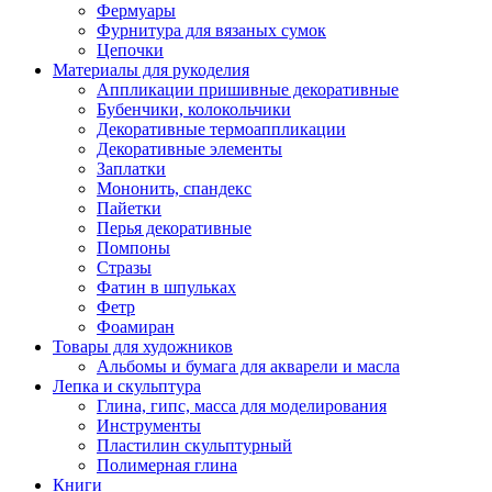
Фермуары
Фурнитура для вязаных сумок
Цепочки
Материалы для рукоделия
Аппликации пришивные декоративные
Бубенчики, колокольчики
Декоративные термоаппликации
Декоративные элементы
Заплатки
Мононить, спандекс
Пайетки
Перья декоративные
Помпоны
Стразы
Фатин в шпульках
Фетр
Фоамиран
Товары для художников
Альбомы и бумага для акварели и масла
Лепка и скульптура
Глина, гипс, масса для моделирования
Инструменты
Пластилин скульптурный
Полимерная глина
Книги