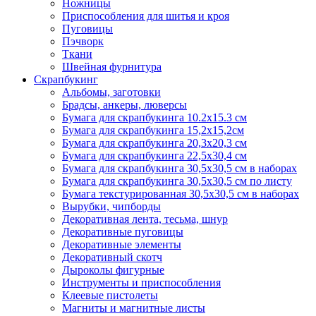
Ножницы
Приспособления для шитья и кроя
Пуговицы
Пэчворк
Ткани
Швейная фурнитура
Скрапбукинг
Альбомы, заготовки
Брадсы, анкеры, люверсы
Бумага для скрапбукинга 10.2х15.3 см
Бумага для скрапбукинга 15,2х15,2см
Бумага для скрапбукинга 20,3х20,3 см
Бумага для скрапбукинга 22,5х30,4 см
Бумага для скрапбукинга 30,5х30,5 см в наборах
Бумага для скрапбукинга 30,5х30,5 см по листу
Бумага текстурированная 30,5х30,5 см в наборах
Вырубки, чипборды
Декоративная лента, тесьма, шнур
Декоративные пуговицы
Декоративные элементы
Декоративный скотч
Дыроколы фигурные
Инструменты и приспособления
Клеевые пистолеты
Магниты и магнитные листы