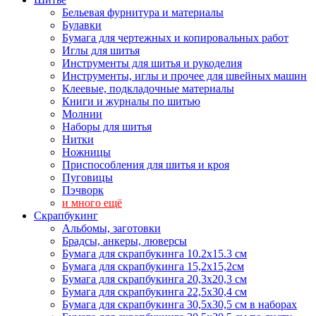
Бельевая фурнитура и материалы
Булавки
Бумага для чертежных и копировальных работ
Иглы для шитья
Инструменты для шитья и рукоделия
Инструменты, иглы и прочее для швейных машин
Клеевые, подкладочные материалы
Книги и журналы по шитью
Молнии
Наборы для шитья
Нитки
Ножницы
Приспособления для шитья и кроя
Пуговицы
Пэчворк
и много ещё
Скрапбукинг
Альбомы, заготовки
Брадсы, анкеры, люверсы
Бумага для скрапбукинга 10.2х15.3 см
Бумага для скрапбукинга 15,2х15,2см
Бумага для скрапбукинга 20,3х20,3 см
Бумага для скрапбукинга 22,5х30,4 см
Бумага для скрапбукинга 30,5х30,5 см в наборах