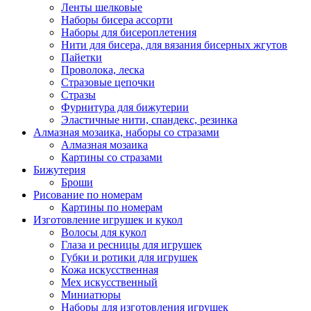
Ленты шелковые
Наборы бисера ассорти
Наборы для бисероплетения
Нити для бисера, для вязания бисерных жгутов
Пайетки
Проволока, леска
Стразовые цепочки
Стразы
Фурнитура для бижутерии
Эластичные нити, спандекс, резинка
Алмазная мозаика, наборы со стразами
Алмазная мозаика
Картины co стразами
Бижутерия
Броши
Рисование по номерам
Картины по номерам
Изготовление игрушек и кукол
Волосы для кукол
Глаза и ресницы для игрушек
Губки и ротики для игрушек
Кожа искусственная
Мех искусственный
Миниатюры
Наборы для изготовления игрушек