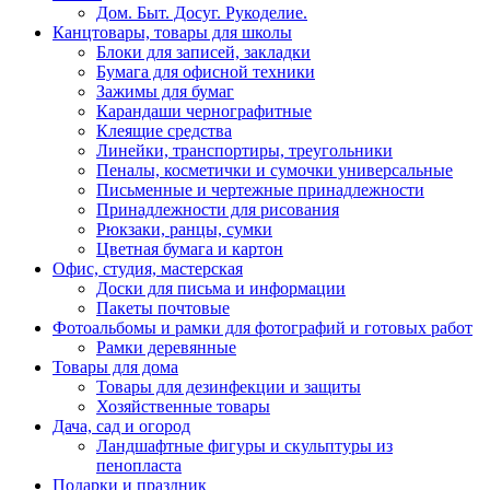
Дом. Быт. Досуг. Рукоделие.
Канцтовары, товары для школы
Блоки для записей, закладки
Бумага для офисной техники
Зажимы для бумаг
Карандаши чернографитные
Клеящие средства
Линейки, транспортиры, треугольники
Пеналы, косметички и сумочки универсальные
Письменные и чертежные принадлежности
Принадлежности для рисования
Рюкзаки, ранцы, сумки
Цветная бумага и картон
Офис, студия, мастерская
Доски для письма и информации
Пакеты почтовые
Фотоальбомы и рамки для фотографий и готовых работ
Рамки деревянные
Товары для дома
Товары для дезинфекции и защиты
Хозяйственные товары
Дача, сад и огород
Ландшафтные фигуры и скульптуры из
пенопласта
Подарки и праздник