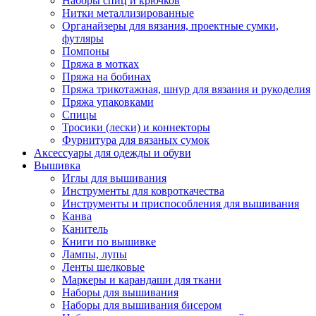
Наборы спиц и крючков
Нитки металлизированные
Органайзеры для вязания, проектные сумки,
футляры
Помпоны
Пряжа в мотках
Пряжа на бобинах
Пряжа трикотажная, шнур для вязания и рукоделия
Пряжа упаковками
Спицы
Тросики (лески) и коннекторы
Фурнитура для вязаных сумок
Аксессуары для одежды и обуви
Вышивка
Иглы для вышивания
Инструменты для ковроткачества
Инструменты и приспособления для вышивания
Канва
Канитель
Книги по вышивке
Лампы, лупы
Ленты шелковые
Маркеры и карандаши для ткани
Наборы для вышивания
Наборы для вышивания бисером