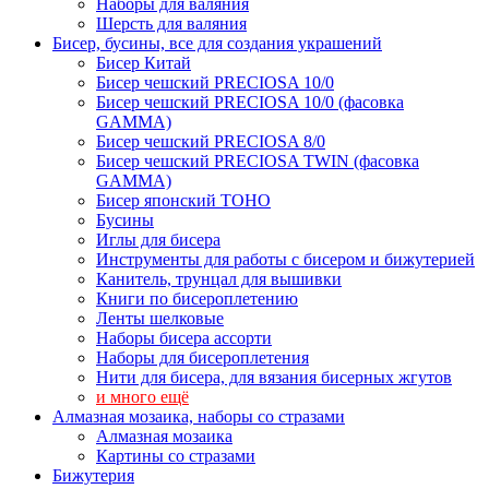
Наборы для валяния
Шерсть для валяния
Бисер, бусины, все для создания украшений
Бисер Китай
Бисер чешский PRECIOSA 10/0
Бисер чешский PRECIOSA 10/0 (фасовка
GAMMA)
Бисер чешский PRECIOSA 8/0
Бисер чешский PRECIOSA TWIN (фасовка
GAMMA)
Бисер японский TOHO
Бусины
Иглы для бисера
Инструменты для работы с бисером и бижутерией
Канитель, трунцал для вышивки
Книги по бисероплетению
Ленты шелковые
Наборы бисера ассорти
Наборы для бисероплетения
Нити для бисера, для вязания бисерных жгутов
и много ещё
Алмазная мозаика, наборы со стразами
Алмазная мозаика
Картины co стразами
Бижутерия