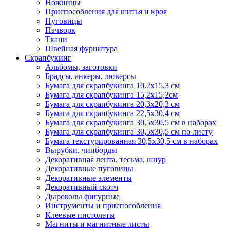
Ножницы
Приспособления для шитья и кроя
Пуговицы
Пэчворк
Ткани
Швейная фурнитура
Скрапбукинг
Альбомы, заготовки
Брадсы, анкеры, люверсы
Бумага для скрапбукинга 10.2х15.3 см
Бумага для скрапбукинга 15,2х15,2см
Бумага для скрапбукинга 20,3х20,3 см
Бумага для скрапбукинга 22,5х30,4 см
Бумага для скрапбукинга 30,5х30,5 см в наборах
Бумага для скрапбукинга 30,5х30,5 см по листу
Бумага текстурированная 30,5х30,5 см в наборах
Вырубки, чипборды
Декоративная лента, тесьма, шнур
Декоративные пуговицы
Декоративные элементы
Декоративный скотч
Дыроколы фигурные
Инструменты и приспособления
Клеевые пистолеты
Магниты и магнитные листы