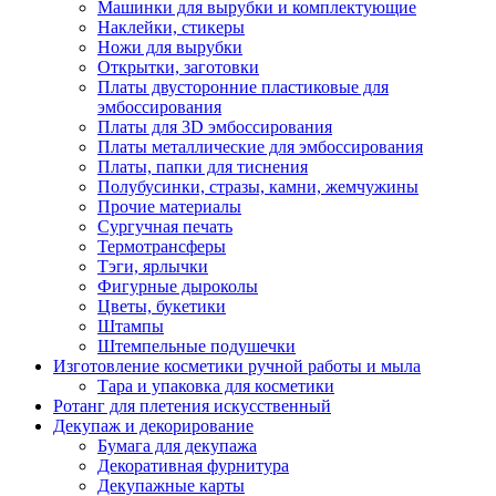
Машинки для вырубки и комплектующие
Наклейки, стикеры
Ножи для вырубки
Открытки, заготовки
Платы двусторонние пластиковые для
эмбоссирования
Платы для 3D эмбоссирования
Платы металлические для эмбоссирования
Платы, папки для тиснения
Полубусинки, стразы, камни, жемчужины
Прочие материалы
Сургучная печать
Термотрансферы
Тэги, ярлычки
Фигурные дыроколы
Цветы, букетики
Штампы
Штемпельные подушечки
Изготовление косметики ручной работы и мыла
Тара и упаковка для косметики
Ротанг для плетения искусственный
Декупаж и декорирование
Бумага для декупажа
Декоративная фурнитура
Декупажные карты