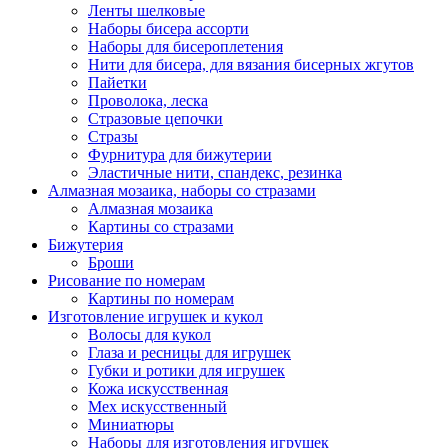
Ленты шелковые
Наборы бисера ассорти
Наборы для бисероплетения
Нити для бисера, для вязания бисерных жгутов
Пайетки
Проволока, леска
Стразовые цепочки
Стразы
Фурнитура для бижутерии
Эластичные нити, спандекс, резинка
Алмазная мозаика, наборы со стразами
Алмазная мозаика
Картины co стразами
Бижутерия
Броши
Рисование по номерам
Картины по номерам
Изготовление игрушек и кукол
Волосы для кукол
Глаза и ресницы для игрушек
Губки и ротики для игрушек
Кожа искусственная
Мех искусственный
Миниатюры
Наборы для изготовления игрушек