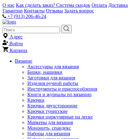
О нас
Как сделать заказ?
Система скидок
Оплата
Доставка
Гарантии
Контакты
Отзывы
Задать вопрос
+7 (913) 206-46-24
Адрес
Войти
Корзина
Вязание
Аксессуары для вязания
Бирки, нашивки
Заготовки для вязания
Изделия ручной работы
Инструменты и приспособления
Книги и журналы по вязанию
Крючки
Крючки двухсторонние
Крючки тунисские
Крючки циркулярные на леске
Маркеры для вязания
Мононить, спандекс
Наборы для вязания