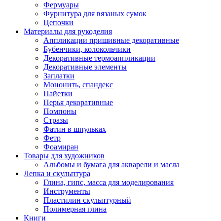
Фермуары
Фурнитура для вязаных сумок
Цепочки
Материалы для рукоделия
Аппликации пришивные декоративные
Бубенчики, колокольчики
Декоративные термоаппликации
Декоративные элементы
Заплатки
Мононить, спандекс
Пайетки
Перья декоративные
Помпоны
Стразы
Фатин в шпульках
Фетр
Фоамиран
Товары для художников
Альбомы и бумага для акварели и масла
Лепка и скульптура
Глина, гипс, масса для моделирования
Инструменты
Пластилин скульптурный
Полимерная глина
Книги