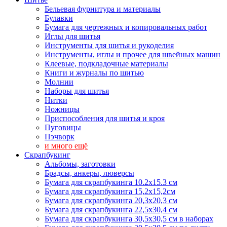
Бельевая фурнитура и материалы
Булавки
Бумага для чертежных и копировальных работ
Иглы для шитья
Инструменты для шитья и рукоделия
Инструменты, иглы и прочее для швейных машин
Клеевые, подкладочные материалы
Книги и журналы по шитью
Молнии
Наборы для шитья
Нитки
Ножницы
Приспособления для шитья и кроя
Пуговицы
Пэчворк
и много ещё
Скрапбукинг
Альбомы, заготовки
Брадсы, анкеры, люверсы
Бумага для скрапбукинга 10.2х15.3 см
Бумага для скрапбукинга 15,2х15,2см
Бумага для скрапбукинга 20,3х20,3 см
Бумага для скрапбукинга 22,5х30,4 см
Бумага для скрапбукинга 30,5х30,5 см в наборах