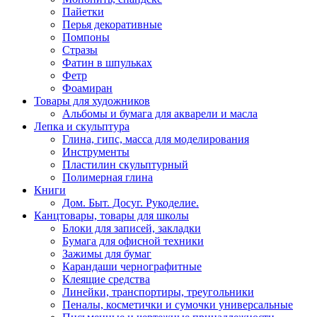
Пайетки
Перья декоративные
Помпоны
Стразы
Фатин в шпульках
Фетр
Фоамиран
Товары для художников
Альбомы и бумага для акварели и масла
Лепка и скульптура
Глина, гипс, масса для моделирования
Инструменты
Пластилин скульптурный
Полимерная глина
Книги
Дом. Быт. Досуг. Рукоделие.
Канцтовары, товары для школы
Блоки для записей, закладки
Бумага для офисной техники
Зажимы для бумаг
Карандаши чернографитные
Клеящие средства
Линейки, транспортиры, треугольники
Пеналы, косметички и сумочки универсальные