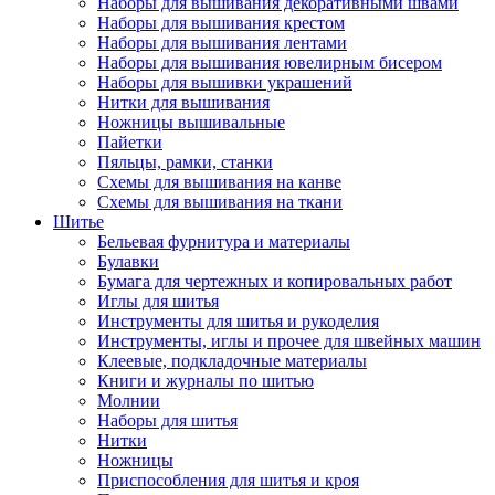
Наборы для вышивания декоративными швами
Наборы для вышивания крестом
Наборы для вышивания лентами
Наборы для вышивания ювелирным бисером
Наборы для вышивки украшений
Нитки для вышивания
Ножницы вышивальные
Пайетки
Пяльцы, рамки, станки
Схемы для вышивания на канве
Схемы для вышивания на ткани
Шитье
Бельевая фурнитура и материалы
Булавки
Бумага для чертежных и копировальных работ
Иглы для шитья
Инструменты для шитья и рукоделия
Инструменты, иглы и прочее для швейных машин
Клеевые, подкладочные материалы
Книги и журналы по шитью
Молнии
Наборы для шитья
Нитки
Ножницы
Приспособления для шитья и кроя