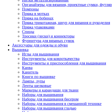
Нитки металлизированные
Органайзеры для вязания, проектные сумки, футля
Помпоны
Пряжа в мотках
Пряжа на бобинах
Пряжа трикотажная, шнур для вязания и рукоделия
Пряжа упаковками
Спицы
Тросики (лески) и коннекторы
Фурнитура для вязаных сумок
Аксессуары для одежды и обуви
Вышивка
Иглы для вышивания
Инструменты для ковроткачества
Инструменты и приспособления для вышивания
Канва
Канитель
Книги по вышивке
Лампы, лупы
Ленты шелковые
Маркеры и карандаши для ткани
Наборы для вышивания
Наборы для вышивания бисером
Наборы для вышивания в смешанной технике
Наборы для вышивания гладью