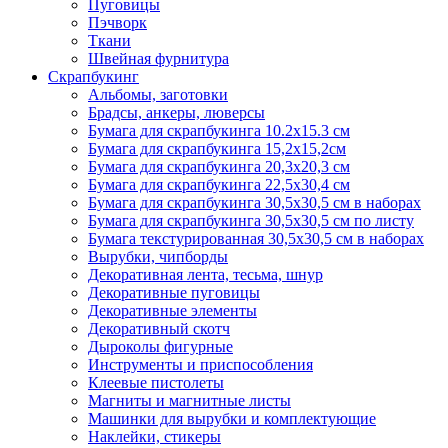
Пуговицы
Пэчворк
Ткани
Швейная фурнитура
Скрапбукинг
Альбомы, заготовки
Брадсы, анкеры, люверсы
Бумага для скрапбукинга 10.2х15.3 см
Бумага для скрапбукинга 15,2х15,2см
Бумага для скрапбукинга 20,3х20,3 см
Бумага для скрапбукинга 22,5х30,4 см
Бумага для скрапбукинга 30,5х30,5 см в наборах
Бумага для скрапбукинга 30,5х30,5 см по листу
Бумага текстурированная 30,5х30,5 см в наборах
Вырубки, чипборды
Декоративная лента, тесьма, шнур
Декоративные пуговицы
Декоративные элементы
Декоративный скотч
Дыроколы фигурные
Инструменты и приспособления
Клеевые пистолеты
Магниты и магнитные листы
Машинки для вырубки и комплектующие
Наклейки, стикеры