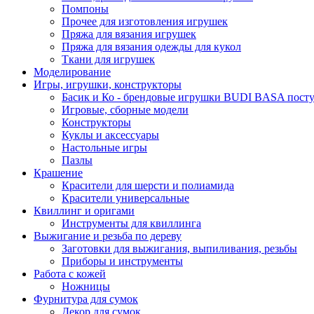
Помпоны
Прочее для изготовления игрушек
Пряжа для вязания игрушек
Пряжа для вязания одежды для кукол
Ткани для игрушек
Моделирование
Игры, игрушки, конструкторы
Басик и Ко - брендовые игрушки BUDI BASA поступ
Игровые, сборные модели
Конструкторы
Куклы и аксессуары
Настольные игры
Пазлы
Крашение
Красители для шерсти и полиамида
Красители универсальные
Квиллинг и оригами
Инструменты для квиллинга
Выжигание и резьба по дереву
Заготовки для выжигания, выпиливания, резьбы
Приборы и инструменты
Работа с кожей
Ножницы
Фурнитура для сумок
Декор для сумок