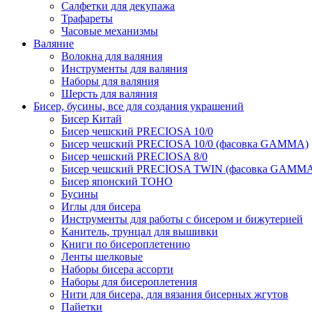
Салфетки для декупажа
Трафареты
Часовые механизмы
Валяние
Волокна для валяния
Инструменты для валяния
Наборы для валяния
Шерсть для валяния
Бисер, бусины, все для создания украшений
Бисер Китай
Бисер чешский PRECIOSA 10/0
Бисер чешский PRECIOSA 10/0 (фасовка GAMMA)
Бисер чешский PRECIOSA 8/0
Бисер чешский PRECIOSA TWIN (фасовка GAMM
Бисер японский TOHO
Бусины
Иглы для бисера
Инструменты для работы с бисером и бижутерией
Канитель, трунцал для вышивки
Книги по бисероплетению
Ленты шелковые
Наборы бисера ассорти
Наборы для бисероплетения
Нити для бисера, для вязания бисерных жгутов
Пайетки