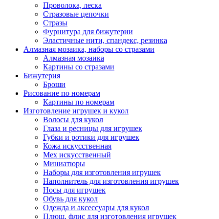
Проволока, леска
Стразовые цепочки
Стразы
Фурнитура для бижутерии
Эластичные нити, спандекс, резинка
Алмазная мозаика, наборы со стразами
Алмазная мозаика
Картины co стразами
Бижутерия
Броши
Рисование по номерам
Картины по номерам
Изготовление игрушек и кукол
Волосы для кукол
Глаза и ресницы для игрушек
Губки и ротики для игрушек
Кожа искусственная
Мех искусственный
Миниатюры
Наборы для изготовления игрушек
Наполнитель для изготовления игрушек
Носы для игрушек
Обувь для кукол
Одежда и аксессуары для кукол
Плюш, флис для изготовления игрушек