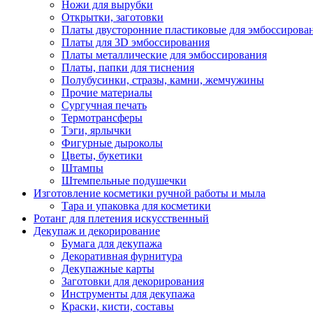
Ножи для вырубки
Открытки, заготовки
Платы двусторонние пластиковые для эмбоссирова
Платы для 3D эмбоссирования
Платы металлические для эмбоссирования
Платы, папки для тиснения
Полубусинки, стразы, камни, жемчужины
Прочие материалы
Сургучная печать
Термотрансферы
Тэги, ярлычки
Фигурные дыроколы
Цветы, букетики
Штампы
Штемпельные подушечки
Изготовление косметики ручной работы и мыла
Тара и упаковка для косметики
Ротанг для плетения искусственный
Декупаж и декорирование
Бумага для декупажа
Декоративная фурнитура
Декупажные карты
Заготовки для декорирования
Инструменты для декупажа
Краски, кисти, составы