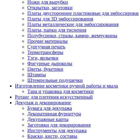
Ножи для вырубки
Открытки, заготовки
Платы двусторонние пластиковые для эмбоссирова
Платы для 3D эмбоссирования
Платы металлические для эмбоссирования
Платы, папки для тиснения
Полубусинки, стразы, камни, жемчужины
Прочие материалы
Сургучная печать
Термотрансферы
Тэги, ярлычки
Фигурные дыроколы
Цветы, букетики
Штампы
Штемпельные подушечки
Изготовление косметики ручной работы и мыла
Тара и упаковка для косметики
Ротанг для плетения искусственный
Декупаж и декорирование
Бумага для декупажа
Декоративная фурнитура
Декупажные карты
Заготовки для декорирования
Инструменты для декупажа
Краски, кисти, составы