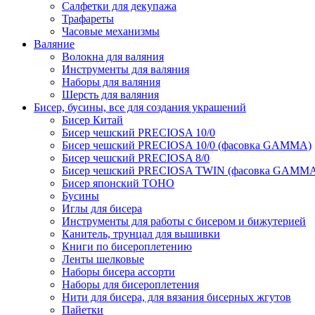
Салфетки для декупажа
Трафареты
Часовые механизмы
Валяние
Волокна для валяния
Инструменты для валяния
Наборы для валяния
Шерсть для валяния
Бисер, бусины, все для создания украшений
Бисер Китай
Бисер чешский PRECIOSA 10/0
Бисер чешский PRECIOSA 10/0 (фасовка GAMMA)
Бисер чешский PRECIOSA 8/0
Бисер чешский PRECIOSA TWIN (фасовка GAMM
Бисер японский TOHO
Бусины
Иглы для бисера
Инструменты для работы с бисером и бижутерией
Канитель, трунцал для вышивки
Книги по бисероплетению
Ленты шелковые
Наборы бисера ассорти
Наборы для бисероплетения
Нити для бисера, для вязания бисерных жгутов
Пайетки