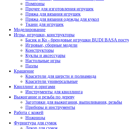
Помпоны
Прочее для изготовления игрушек
Пряжа для вязания игрушек
Пряжа для вязания одежды для кукол
Ткани для игрушек
Моделирование
Игры, игрушки, конструкторы
Басик и Ко - брендовые игрушки BUDI BASA поступ
Игровые, сборные модели
Конструкторы
Куклы и аксессуары
Настольные игры
Пазлы
Крашение
Красители для шерсти и полиамида
Красители универсальные
Квиллинг и оригами
Инструменты для квиллинга
Выжигание и резьба по дереву
Заготовки для выжигания, выпиливания, резьбы
Приборы и инструменты
Работа с кожей
Ножницы
Фурнитура для сумок
Декор для сумок