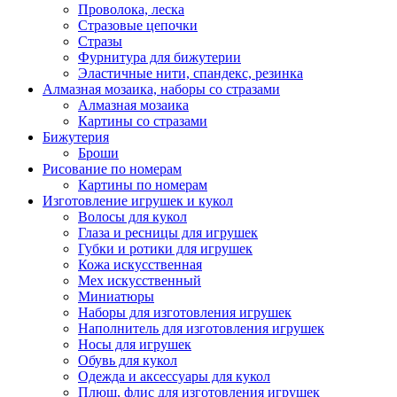
Проволока, леска
Стразовые цепочки
Стразы
Фурнитура для бижутерии
Эластичные нити, спандекс, резинка
Алмазная мозаика, наборы со стразами
Алмазная мозаика
Картины co стразами
Бижутерия
Броши
Рисование по номерам
Картины по номерам
Изготовление игрушек и кукол
Волосы для кукол
Глаза и ресницы для игрушек
Губки и ротики для игрушек
Кожа искусственная
Мех искусственный
Миниатюры
Наборы для изготовления игрушек
Наполнитель для изготовления игрушек
Носы для игрушек
Обувь для кукол
Одежда и аксессуары для кукол
Плюш, флис для изготовления игрушек