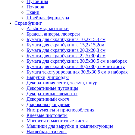
Пуговицы
Пэчворк
Ткани
Швейная фурнитура
Скрапбукинг
Альбомы, заготовки
Брадсы, анкеры, люверсы
Бумага для скрапбукинга 10.2х15.3 см
Бумага для скрапбукинга 15,2х15,2см
Бумага для скрапбукинга 20,3х20,3 см
Бумага для скрапбукинга 22,5х30,4 см
Бумага для скрапбукинга 30,5х30,5 см в наборах
Бумага для скрапбукинга 30,5х30,5 см по листу
Бумага текстурированная 30,5х30,5 см в наборах
Вырубки, чипборды
Декоративная лента, тесьма, шнур
Декоративные пуговицы
Декоративные элементы
Декоративный скотч
Дыроколы фигурные
Инструменты и приспособления
Клеевые пистолеты
Магниты и магнитные листы
Машинки для вырубки и комплектующие
Наклейки, стикеры