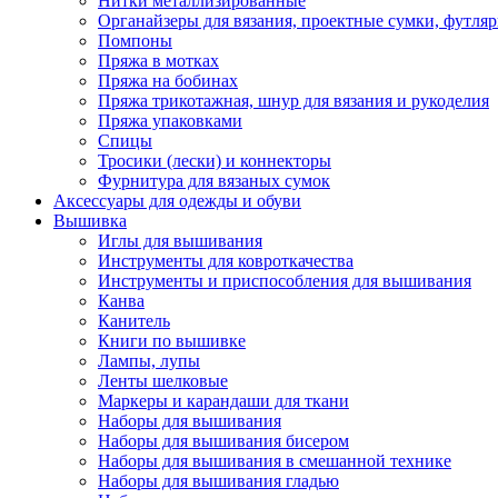
Нитки металлизированные
Органайзеры для вязания, проектные сумки, футля
Помпоны
Пряжа в мотках
Пряжа на бобинах
Пряжа трикотажная, шнур для вязания и рукоделия
Пряжа упаковками
Спицы
Тросики (лески) и коннекторы
Фурнитура для вязаных сумок
Аксессуары для одежды и обуви
Вышивка
Иглы для вышивания
Инструменты для ковроткачества
Инструменты и приспособления для вышивания
Канва
Канитель
Книги по вышивке
Лампы, лупы
Ленты шелковые
Маркеры и карандаши для ткани
Наборы для вышивания
Наборы для вышивания бисером
Наборы для вышивания в смешанной технике
Наборы для вышивания гладью