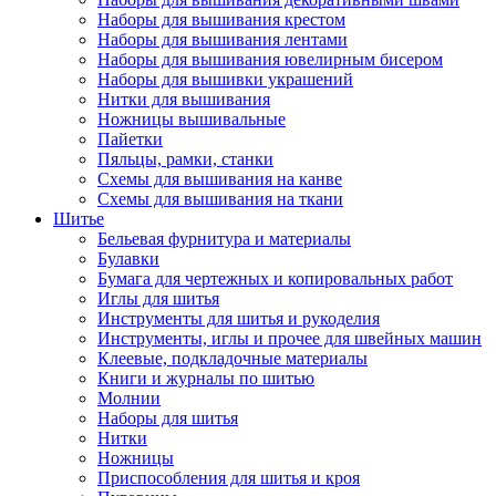
Наборы для вышивания крестом
Наборы для вышивания лентами
Наборы для вышивания ювелирным бисером
Наборы для вышивки украшений
Нитки для вышивания
Ножницы вышивальные
Пайетки
Пяльцы, рамки, станки
Схемы для вышивания на канве
Схемы для вышивания на ткани
Шитье
Бельевая фурнитура и материалы
Булавки
Бумага для чертежных и копировальных работ
Иглы для шитья
Инструменты для шитья и рукоделия
Инструменты, иглы и прочее для швейных машин
Клеевые, подкладочные материалы
Книги и журналы по шитью
Молнии
Наборы для шитья
Нитки
Ножницы
Приспособления для шитья и кроя