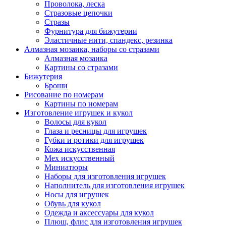
Проволока, леска
Стразовые цепочки
Стразы
Фурнитура для бижутерии
Эластичные нити, спандекс, резинка
Алмазная мозаика, наборы со стразами
Алмазная мозаика
Картины co стразами
Бижутерия
Броши
Рисование по номерам
Картины по номерам
Изготовление игрушек и кукол
Волосы для кукол
Глаза и ресницы для игрушек
Губки и ротики для игрушек
Кожа искусственная
Мех искусственный
Миниатюры
Наборы для изготовления игрушек
Наполнитель для изготовления игрушек
Носы для игрушек
Обувь для кукол
Одежда и аксессуары для кукол
Плюш, флис для изготовления игрушек