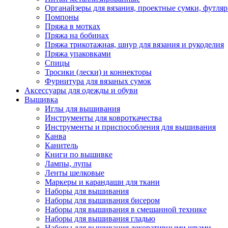
Органайзеры для вязания, проектные сумки, футля
Помпоны
Пряжа в мотках
Пряжа на бобинах
Пряжа трикотажная, шнур для вязания и рукоделия
Пряжа упаковками
Спицы
Тросики (лески) и коннекторы
Фурнитура для вязаных сумок
Аксессуары для одежды и обуви
Вышивка
Иглы для вышивания
Инструменты для ковроткачества
Инструменты и приспособления для вышивания
Канва
Канитель
Книги по вышивке
Лампы, лупы
Ленты шелковые
Маркеры и карандаши для ткани
Наборы для вышивания
Наборы для вышивания бисером
Наборы для вышивания в смешанной технике
Наборы для вышивания гладью
Наборы для вышивания декоративными швами