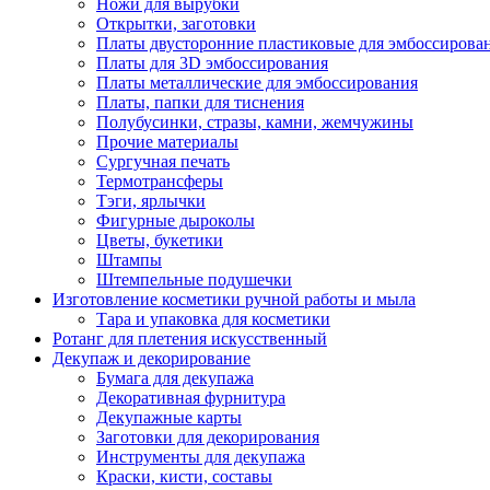
Ножи для вырубки
Открытки, заготовки
Платы двусторонние пластиковые для эмбоссирова
Платы для 3D эмбоссирования
Платы металлические для эмбоссирования
Платы, папки для тиснения
Полубусинки, стразы, камни, жемчужины
Прочие материалы
Сургучная печать
Термотрансферы
Тэги, ярлычки
Фигурные дыроколы
Цветы, букетики
Штампы
Штемпельные подушечки
Изготовление косметики ручной работы и мыла
Тара и упаковка для косметики
Ротанг для плетения искусственный
Декупаж и декорирование
Бумага для декупажа
Декоративная фурнитура
Декупажные карты
Заготовки для декорирования
Инструменты для декупажа
Краски, кисти, составы