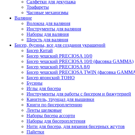
Салфетки для декупажа
Трафареты
Часовые механизмы
Валяние
Волокна для валяния
Инструменты для валяния
Наборы для валяния
Шерсть для валяния
Бисер, бусины, все для создания украшений
Бисер Китай
Бисер чешский PRECIOSA 10/0
Бисер чешский PRECIOSA 10/0 (фасовка GAMMA)
Бисер чешский PRECIOSA 8/0
Бисер чешский PRECIOSA TWIN (фасовка GAMM
Бисер японский TOHO
Бусины
Иглы для бисера
Инструменты для работы с бисером и бижутерией
Канитель, трунцал для вышивки
Книги по бисероплетению
Ленты шелковые
Наборы бисера ассорти
Наборы для бисероплетения
Нити для бисера, для вязания бисерных жгутов
Пайетки