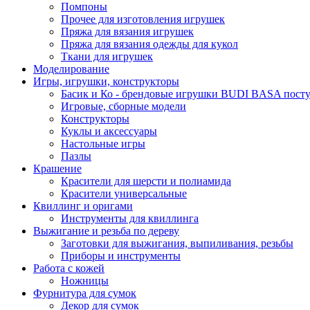
Помпоны
Прочее для изготовления игрушек
Пряжа для вязания игрушек
Пряжа для вязания одежды для кукол
Ткани для игрушек
Моделирование
Игры, игрушки, конструкторы
Басик и Ко - брендовые игрушки BUDI BASA поступ
Игровые, сборные модели
Конструкторы
Куклы и аксессуары
Настольные игры
Пазлы
Крашение
Красители для шерсти и полиамида
Красители универсальные
Квиллинг и оригами
Инструменты для квиллинга
Выжигание и резьба по дереву
Заготовки для выжигания, выпиливания, резьбы
Приборы и инструменты
Работа с кожей
Ножницы
Фурнитура для сумок
Декор для сумок