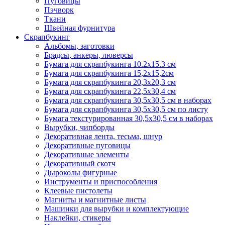
Пуговицы
Пэчворк
Ткани
Швейная фурнитура
Скрапбукинг
Альбомы, заготовки
Брадсы, анкеры, люверсы
Бумага для скрапбукинга 10.2х15.3 см
Бумага для скрапбукинга 15,2х15,2см
Бумага для скрапбукинга 20,3х20,3 см
Бумага для скрапбукинга 22,5х30,4 см
Бумага для скрапбукинга 30,5х30,5 см в наборах
Бумага для скрапбукинга 30,5х30,5 см по листу
Бумага текстурированная 30,5х30,5 см в наборах
Вырубки, чипборды
Декоративная лента, тесьма, шнур
Декоративные пуговицы
Декоративные элементы
Декоративный скотч
Дыроколы фигурные
Инструменты и приспособления
Клеевые пистолеты
Магниты и магнитные листы
Машинки для вырубки и комплектующие
Наклейки, стикеры