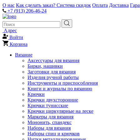
О нас
Как сделать заказ?
Система скидок
Оплата
Доставка
Гар
+7 (913) 206-46-24
Адрес
Войти
Корзина
Вязание
Аксессуары для вязания
Бирки, нашивки
Заготовки для вязания
Изделия ручной работы
Инструменты и приспособления
Книги и журналы по вязанию
Крючки
Крючки двухсторонние
Крючки тунисские
Крючки циркулярные на леске
Маркеры для вязания
Мононить, спандекс
Наборы для вязания
Наборы спиц и крючков
Нитки металлизированные