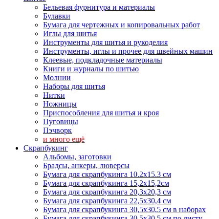
Бельевая фурнитура и материалы
Булавки
Бумага для чертежных и копировальных работ
Иглы для шитья
Инструменты для шитья и рукоделия
Инструменты, иглы и прочее для швейных машин
Клеевые, подкладочные материалы
Книги и журналы по шитью
Молнии
Наборы для шитья
Нитки
Ножницы
Приспособления для шитья и кроя
Пуговицы
Пэчворк
и много ещё
Скрапбукинг
Альбомы, заготовки
Брадсы, анкеры, люверсы
Бумага для скрапбукинга 10.2х15.3 см
Бумага для скрапбукинга 15,2х15,2см
Бумага для скрапбукинга 20,3х20,3 см
Бумага для скрапбукинга 22,5х30,4 см
Бумага для скрапбукинга 30,5х30,5 см в наборах
Бумага для скрапбукинга 30,5х30,5 см по листу