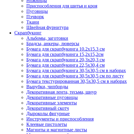
Ножницы
Приспособления для шитья и кроя
Пуговицы
Пэчворк
Ткани
Швейная фурнитура
Скрапбукинг
Альбомы, заготовки
Брадсы, анкеры, люверсы
Бумага для скрапбукинга 10.2х15.3 см
Бумага для скрапбукинга 15,2х15,2см
Бумага для скрапбукинга 20,3х20,3 см
Бумага для скрапбукинга 22,5х30,4 см
Бумага для скрапбукинга 30,5х30,5 см в наборах
Бумага для скрапбукинга 30,5х30,5 см по листу
Бумага текстурированная 30,5х30,5 см в наборах
Вырубки, чипборды
Декоративная лента, тесьма, шнур
Декоративные пуговицы
Декоративные элементы
Декоративный скотч
Дыроколы фигурные
Инструменты и приспособления
Клеевые пистолеты
Магниты и магнитные листы