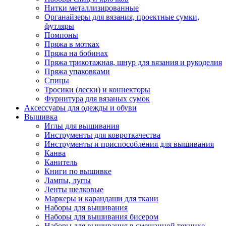
Нитки металлизированные
Органайзеры для вязания, проектные сумки,
футляры
Помпоны
Пряжа в мотках
Пряжа на бобинах
Пряжа трикотажная, шнур для вязания и рукоделия
Пряжа упаковками
Спицы
Тросики (лески) и коннекторы
Фурнитура для вязаных сумок
Аксессуары для одежды и обуви
Вышивка
Иглы для вышивания
Инструменты для ковроткачества
Инструменты и приспособления для вышивания
Канва
Канитель
Книги по вышивке
Лампы, лупы
Ленты шелковые
Маркеры и карандаши для ткани
Наборы для вышивания
Наборы для вышивания бисером
Наборы для вышивания в смешанной технике