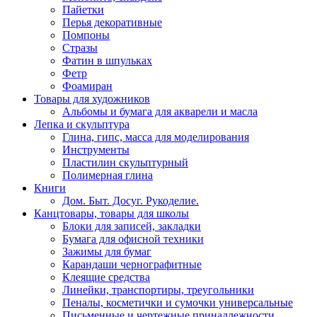
Пайетки
Перья декоративные
Помпоны
Стразы
Фатин в шпульках
Фетр
Фоамиран
Товары для художников
Альбомы и бумага для акварели и масла
Лепка и скульптура
Глина, гипс, масса для моделирования
Инструменты
Пластилин скульптурный
Полимерная глина
Книги
Дом. Быт. Досуг. Рукоделие.
Канцтовары, товары для школы
Блоки для записей, закладки
Бумага для офисной техники
Зажимы для бумаг
Карандаши чернографитные
Клеящие средства
Линейки, транспортиры, треугольники
Пеналы, косметички и сумочки универсальные
Письменные и чертежные принадлежности