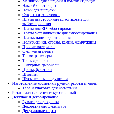
Машинки для вырубки и комплектующие
Наклейки, стикеры
Ножи для вырубки
Открытки, заготовки
Платы двусторонние пластиковые для
эмбоссирования
Платы для 3D эмбоссирования
Платы металлические для эмбоссирования
Платы, папки для тиснения
Полубусинки, стразы, камни, жемчужины
Прочие материалы
Сургучная печать
Термотрансферы
Тэги, ярлычки
Фигурные дыроколы
Цветы, букетики
Штампы
Штемпельные подушечки
Изготовление косметики ручной работы и мыла
Тара и упаковка для косметики
Ротанг для плетения искусственный
Декупаж и декорирование
Бумага для декупажа
Декоративная фурнитура
Декупажные карты