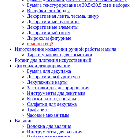
Бумага текстурированная 30,5х30,5 см в наборах
Вырубки, чипборды
Декоративная лента, тесьма, шнур
Декоративные пуговицы
Декоративные элементы
Декоративный скотч
Дыроколы фигурные
и много ещё
Изготовление косметики ручной работы и мыла
Тара и упаковка для косметики
Ротанг для плетения искусственный
Декупаж и декорирование
Бумага для декупажа
Декоративная фурнитура
Декупажные карты
Заготовки для декорирования
Инструменты для декупажа
Краски, кисти, составы
Салфетки для декупажа
Трафареты
Часовые механизмы
Валяние
Волокна для валяния
Инструменты для валяния