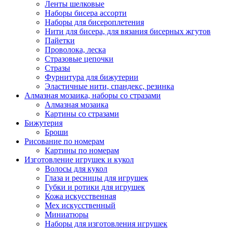
Ленты шелковые
Наборы бисера ассорти
Наборы для бисероплетения
Нити для бисера, для вязания бисерных жгутов
Пайетки
Проволока, леска
Стразовые цепочки
Стразы
Фурнитура для бижутерии
Эластичные нити, спандекс, резинка
Алмазная мозаика, наборы со стразами
Алмазная мозаика
Картины co стразами
Бижутерия
Броши
Рисование по номерам
Картины по номерам
Изготовление игрушек и кукол
Волосы для кукол
Глаза и ресницы для игрушек
Губки и ротики для игрушек
Кожа искусственная
Мех искусственный
Миниатюры
Наборы для изготовления игрушек