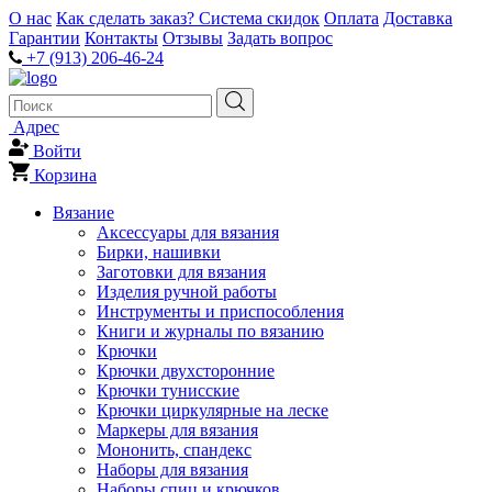
О нас
Как сделать заказ?
Система скидок
Оплата
Доставка
Гарантии
Контакты
Отзывы
Задать вопрос
+7 (913) 206-46-24
Адрес
Войти
Корзина
Вязание
Аксессуары для вязания
Бирки, нашивки
Заготовки для вязания
Изделия ручной работы
Инструменты и приспособления
Книги и журналы по вязанию
Крючки
Крючки двухсторонние
Крючки тунисские
Крючки циркулярные на леске
Маркеры для вязания
Мононить, спандекс
Наборы для вязания
Наборы спиц и крючков