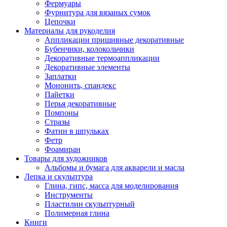
Фермуары
Фурнитура для вязаных сумок
Цепочки
Материалы для рукоделия
Аппликации пришивные декоративные
Бубенчики, колокольчики
Декоративные термоаппликации
Декоративные элементы
Заплатки
Мононить, спандекс
Пайетки
Перья декоративные
Помпоны
Стразы
Фатин в шпульках
Фетр
Фоамиран
Товары для художников
Альбомы и бумага для акварели и масла
Лепка и скульптура
Глина, гипс, масса для моделирования
Инструменты
Пластилин скульптурный
Полимерная глина
Книги