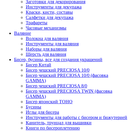
Заготовки для декорирования
Инструменты для декупажа
Краски, кисти, составы
Салфетки для декупажа
Трафареты
Часовые механизмы
Валяние
Волокна для валяния
Инструменты для валяния
Наборы для валяния
Шерсть для валяния
Бисер, бусины, все для создания украшений
Бисер Китай
Бисер чешский PRECIOSA 10/0
Бисер чешский PRECIOSA 10/0 (фасовка
GAMMA)
Бисер чешский PRECIOSA 8/0
Бисер чешский PRECIOSA TWIN (фасовка
GAMMA)
Бисер японский TOHO
Бусины
Иглы для бисера
Инструменты для работы с бисером и бижутерией
Канитель, трунцал для вышивки
Книги по бисероплетению