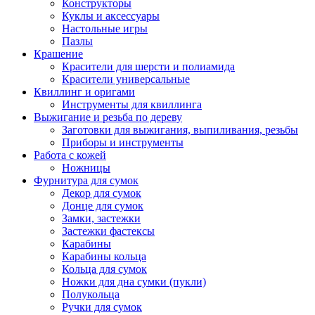
Конструкторы
Куклы и аксессуары
Настольные игры
Пазлы
Крашение
Красители для шерсти и полиамида
Красители универсальные
Квиллинг и оригами
Инструменты для квиллинга
Выжигание и резьба по дереву
Заготовки для выжигания, выпиливания, резьбы
Приборы и инструменты
Работа с кожей
Ножницы
Фурнитура для сумок
Декор для сумок
Донце для сумок
Замки, застежки
Застежки фастексы
Карабины
Карабины кольца
Кольца для сумок
Ножки для дна сумки (пукли)
Полукольца
Ручки для сумок