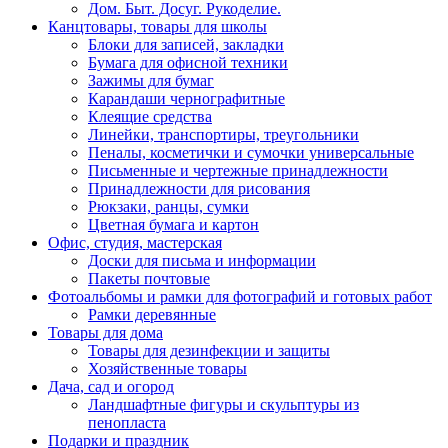
Дом. Быт. Досуг. Рукоделие.
Канцтовары, товары для школы
Блоки для записей, закладки
Бумага для офисной техники
Зажимы для бумаг
Карандаши чернографитные
Клеящие средства
Линейки, транспортиры, треугольники
Пеналы, косметички и сумочки универсальные
Письменные и чертежные принадлежности
Принадлежности для рисования
Рюкзаки, ранцы, сумки
Цветная бумага и картон
Офис, студия, мастерская
Доски для письма и информации
Пакеты почтовые
Фотоальбомы и рамки для фотографий и готовых работ
Рамки деревянные
Товары для дома
Товары для дезинфекции и защиты
Хозяйственные товары
Дача, сад и огород
Ландшафтные фигуры и скульптуры из
пенопласта
Подарки и праздник