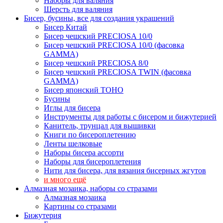
Наборы для валяния
Шерсть для валяния
Бисер, бусины, все для создания украшений
Бисер Китай
Бисер чешский PRECIOSA 10/0
Бисер чешский PRECIOSA 10/0 (фасовка
GAMMA)
Бисер чешский PRECIOSA 8/0
Бисер чешский PRECIOSA TWIN (фасовка
GAMMA)
Бисер японский TOHO
Бусины
Иглы для бисера
Инструменты для работы с бисером и бижутерией
Канитель, трунцал для вышивки
Книги по бисероплетению
Ленты шелковые
Наборы бисера ассорти
Наборы для бисероплетения
Нити для бисера, для вязания бисерных жгутов
и много ещё
Алмазная мозаика, наборы со стразами
Алмазная мозаика
Картины co стразами
Бижутерия