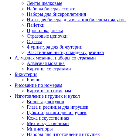
Ленты шелковые
Наборы бисера ассорти
Наборы для бисероплетения
Нити для бисера, для вязания бисерных жгутов
Пайетки
Проволока, леска
Стразовые цепочки
Стразы
Фурнитура для бижутерии
Эластичные нити, спандекс, резинка
Алмазная мозаика, наборы со стразами
Алмазная мозаика
Картины co стразами
Бижутерия
Броши
Рисование по номерам
Картины по номерам
Изготовление игрушек и кукол
Волосы для кукол
Глаза и ресницы для игрушек
Губки и ротики для игрушек
Кожа искусственная
Мех искусственный
Миниатюры
Наборы для изготовления игрушек