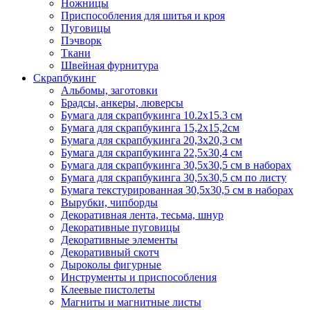
Ножницы
Приспособления для шитья и кроя
Пуговицы
Пэчворк
Ткани
Швейная фурнитура
Скрапбукинг
Альбомы, заготовки
Брадсы, анкеры, люверсы
Бумага для скрапбукинга 10.2х15.3 см
Бумага для скрапбукинга 15,2х15,2см
Бумага для скрапбукинга 20,3х20,3 см
Бумага для скрапбукинга 22,5х30,4 см
Бумага для скрапбукинга 30,5х30,5 см в наборах
Бумага для скрапбукинга 30,5х30,5 см по листу
Бумага текстурированная 30,5х30,5 см в наборах
Вырубки, чипборды
Декоративная лента, тесьма, шнур
Декоративные пуговицы
Декоративные элементы
Декоративный скотч
Дыроколы фигурные
Инструменты и приспособления
Клеевые пистолеты
Магниты и магнитные листы