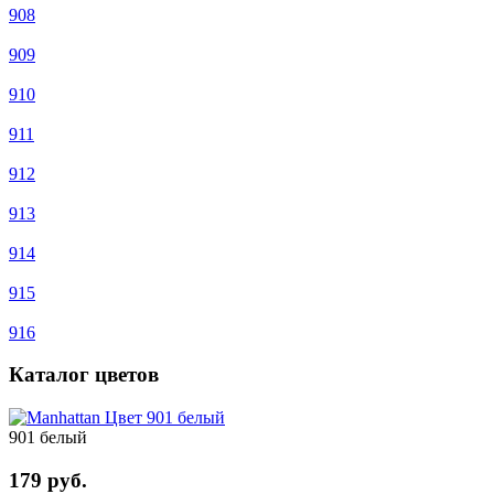
908
909
910
911
912
913
914
915
916
Каталог цветов
901 белый
179 руб.