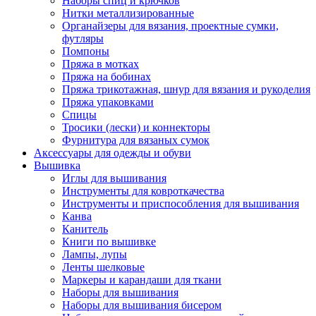
Наборы спиц и крючков
Нитки металлизированные
Органайзеры для вязания, проектные сумки,
футляры
Помпоны
Пряжа в мотках
Пряжа на бобинах
Пряжа трикотажная, шнур для вязания и рукоделия
Пряжа упаковками
Спицы
Тросики (лески) и коннекторы
Фурнитура для вязаных сумок
Аксессуары для одежды и обуви
Вышивка
Иглы для вышивания
Инструменты для ковроткачества
Инструменты и приспособления для вышивания
Канва
Канитель
Книги по вышивке
Лампы, лупы
Ленты шелковые
Маркеры и карандаши для ткани
Наборы для вышивания
Наборы для вышивания бисером