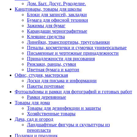
Дом. Быт. Досуг. Рукоделие.
Канцтовары, товары для школы
Блоки для записей, закладки
Бумага для офисной техники
Зажимы для бумаг
Карандаши чернографитные
Клеящие средства
Линейки, транспортиры, треугольники
Пеналы, косметички и сумочки универсальные
Письменные и чертежные принадлежности
Принадлежности для рисования
Рюкзаки, ранцы, сумки
Цветная бумага и картон
Офис, студия, мастерская
Доски для письма и информации
Пакеты почтовые
Фотоальбомы и рамки для фотографий и готовых работ
Рамки деревянные
Товары для дома
Товары для дезинфекции и защиты
Хозяйственные товары
Дача, сад и огород
Ландшафтные фигуры и скульптуры из
пенопласта
Подарки и праздник