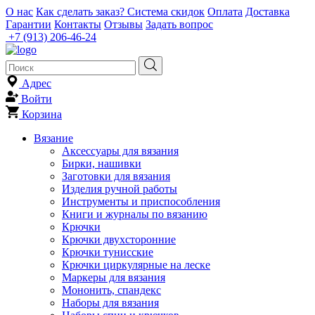
О нас
Как сделать заказ?
Система скидок
Оплата
Доставка
Гарантии
Контакты
Отзывы
Задать вопрос
+7 (913) 206-46-24
Адрес
Войти
Корзина
Вязание
Аксессуары для вязания
Бирки, нашивки
Заготовки для вязания
Изделия ручной работы
Инструменты и приспособления
Книги и журналы по вязанию
Крючки
Крючки двухсторонние
Крючки тунисские
Крючки циркулярные на леске
Маркеры для вязания
Мононить, спандекс
Наборы для вязания