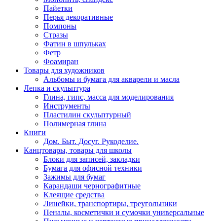
Пайетки
Перья декоративные
Помпоны
Стразы
Фатин в шпульках
Фетр
Фоамиран
Товары для художников
Альбомы и бумага для акварели и масла
Лепка и скульптура
Глина, гипс, масса для моделирования
Инструменты
Пластилин скульптурный
Полимерная глина
Книги
Дом. Быт. Досуг. Рукоделие.
Канцтовары, товары для школы
Блоки для записей, закладки
Бумага для офисной техники
Зажимы для бумаг
Карандаши чернографитные
Клеящие средства
Линейки, транспортиры, треугольники
Пеналы, косметички и сумочки универсальные