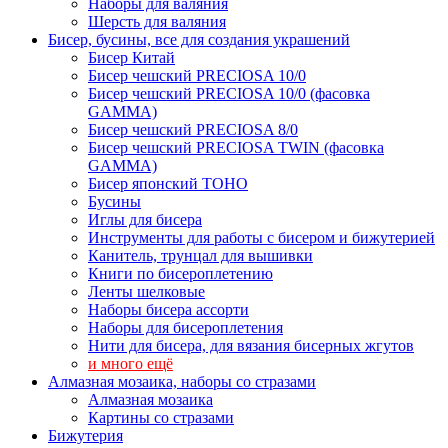
Наборы для валяния
Шерсть для валяния
Бисер, бусины, все для создания украшений
Бисер Китай
Бисер чешский PRECIOSA 10/0
Бисер чешский PRECIOSA 10/0 (фасовка
GAMMA)
Бисер чешский PRECIOSA 8/0
Бисер чешский PRECIOSA TWIN (фасовка
GAMMA)
Бисер японский TOHO
Бусины
Иглы для бисера
Инструменты для работы с бисером и бижутерией
Канитель, трунцал для вышивки
Книги по бисероплетению
Ленты шелковые
Наборы бисера ассорти
Наборы для бисероплетения
Нити для бисера, для вязания бисерных жгутов
и много ещё
Алмазная мозаика, наборы со стразами
Алмазная мозаика
Картины co стразами
Бижутерия