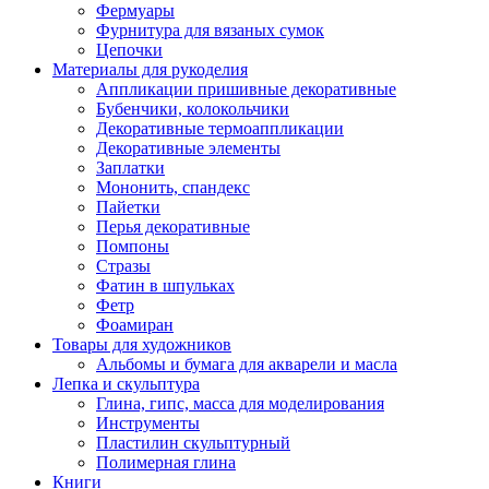
Фермуары
Фурнитура для вязаных сумок
Цепочки
Материалы для рукоделия
Аппликации пришивные декоративные
Бубенчики, колокольчики
Декоративные термоаппликации
Декоративные элементы
Заплатки
Мононить, спандекс
Пайетки
Перья декоративные
Помпоны
Стразы
Фатин в шпульках
Фетр
Фоамиран
Товары для художников
Альбомы и бумага для акварели и масла
Лепка и скульптура
Глина, гипс, масса для моделирования
Инструменты
Пластилин скульптурный
Полимерная глина
Книги