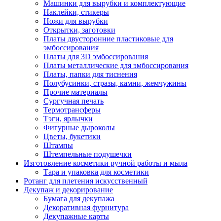
Машинки для вырубки и комплектующие
Наклейки, стикеры
Ножи для вырубки
Открытки, заготовки
Платы двусторонние пластиковые для
эмбоссирования
Платы для 3D эмбоссирования
Платы металлические для эмбоссирования
Платы, папки для тиснения
Полубусинки, стразы, камни, жемчужины
Прочие материалы
Сургучная печать
Термотрансферы
Тэги, ярлычки
Фигурные дыроколы
Цветы, букетики
Штампы
Штемпельные подушечки
Изготовление косметики ручной работы и мыла
Тара и упаковка для косметики
Ротанг для плетения искусственный
Декупаж и декорирование
Бумага для декупажа
Декоративная фурнитура
Декупажные карты