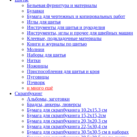
Бельевая фурнитура и материалы
Булавки
Бумага для чертежных и копировальных работ
Иглы для шитья
Инструменты для шитья и рукоделия
Инструменты, иглы и прочее для швейных машин
Клеевые, подкладочные материалы
Книги и журналы по шитью
Молнии
Наборы для шитья
Нитки
Ножницы
Приспособления для шитья и кроя
Пуговицы
Пэчворк
и много ещё
Скрапбукинг
Альбомы, заготовки
Брадсы, анкеры, люверсы
Бумага для скрапбукинга 10.2х15.3 см
Бумага для скрапбукинга 15,2х15,2см
Бумага для скрапбукинга 20,3х20,3 см
Бумага для скрапбукинга 22,5х30,4 см
Бумага для скрапбукинга 30,5х30,5 см в наборах