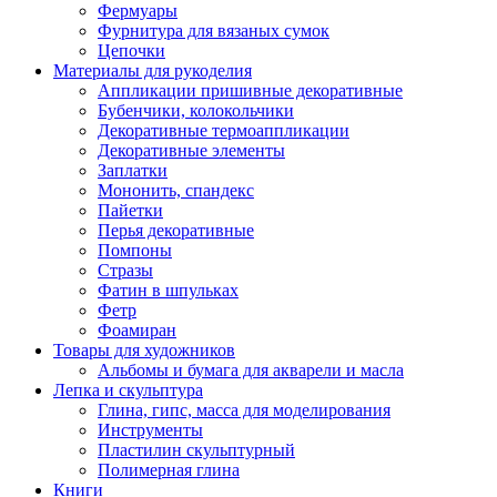
Фермуары
Фурнитура для вязаных сумок
Цепочки
Материалы для рукоделия
Аппликации пришивные декоративные
Бубенчики, колокольчики
Декоративные термоаппликации
Декоративные элементы
Заплатки
Мононить, спандекс
Пайетки
Перья декоративные
Помпоны
Стразы
Фатин в шпульках
Фетр
Фоамиран
Товары для художников
Альбомы и бумага для акварели и масла
Лепка и скульптура
Глина, гипс, масса для моделирования
Инструменты
Пластилин скульптурный
Полимерная глина
Книги