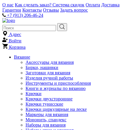
О нас
Как сделать заказ?
Система скидок
Оплата
Доставка
Гарантии
Контакты
Отзывы
Задать вопрос
+7 (913) 206-46-24
Адрес
Войти
Корзина
Вязание
Аксессуары для вязания
Бирки, нашивки
Заготовки для вязания
Изделия ручной работы
Инструменты и приспособления
Книги и журналы по вязанию
Крючки
Крючки двухсторонние
Крючки тунисские
Крючки циркулярные на леске
Маркеры для вязания
Мононить, спандекс
Наборы для вязания