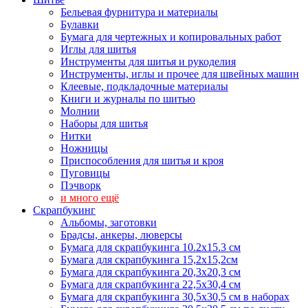
Бельевая фурнитура и материалы
Булавки
Бумага для чертежных и копировальных работ
Иглы для шитья
Инструменты для шитья и рукоделия
Инструменты, иглы и прочее для швейных машин
Клеевые, подкладочные материалы
Книги и журналы по шитью
Молнии
Наборы для шитья
Нитки
Ножницы
Приспособления для шитья и кроя
Пуговицы
Пэчворк
и много ещё
Скрапбукинг
Альбомы, заготовки
Брадсы, анкеры, люверсы
Бумага для скрапбукинга 10.2х15.3 см
Бумага для скрапбукинга 15,2х15,2см
Бумага для скрапбукинга 20,3х20,3 см
Бумага для скрапбукинга 22,5х30,4 см
Бумага для скрапбукинга 30,5х30,5 см в наборах