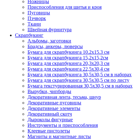
Ножницы
Приспособления для шитья и кроя
Пуговицы
Пэчворк
Ткани
Швейная фурнитура
Скрапбукинг
Альбомы, заготовки
Брадсы, анкеры, люверсы
Бумага для скрапбукинга 10.2х15.3 см
Бумага для скрапбукинга 15,2х15,2см
Бумага для скрапбукинга 20,3х20,3 см
Бумага для скрапбукинга 22,5х30,4 см
Бумага для скрапбукинга 30,5х30,5 см в наборах
Бумага для скрапбукинга 30,5х30,5 см по листу
Бумага текстурированная 30,5х30,5 см в наборах
Вырубки, чипборды
Декоративная лента, тесьма, шнур
Декоративные пуговицы
Декоративные элементы
Декоративный скотч
Дыроколы фигурные
Инструменты и приспособления
Клеевые пистолеты
Магниты и магнитные листы