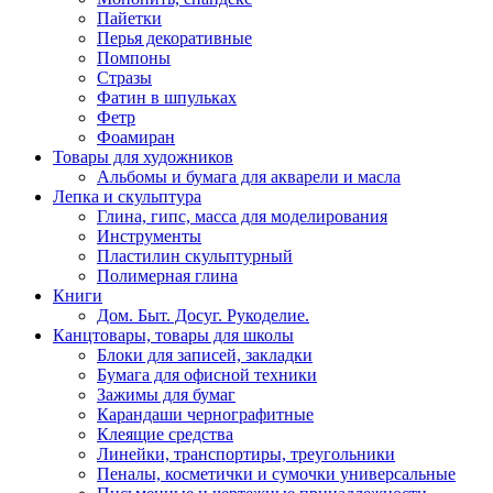
Пайетки
Перья декоративные
Помпоны
Стразы
Фатин в шпульках
Фетр
Фоамиран
Товары для художников
Альбомы и бумага для акварели и масла
Лепка и скульптура
Глина, гипс, масса для моделирования
Инструменты
Пластилин скульптурный
Полимерная глина
Книги
Дом. Быт. Досуг. Рукоделие.
Канцтовары, товары для школы
Блоки для записей, закладки
Бумага для офисной техники
Зажимы для бумаг
Карандаши чернографитные
Клеящие средства
Линейки, транспортиры, треугольники
Пеналы, косметички и сумочки универсальные