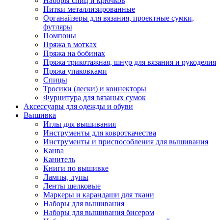
Наборы спиц и крючков
Нитки металлизированные
Органайзеры для вязания, проектные сумки,
футляры
Помпоны
Пряжа в мотках
Пряжа на бобинах
Пряжа трикотажная, шнур для вязания и рукоделия
Пряжа упаковками
Спицы
Тросики (лески) и коннекторы
Фурнитура для вязаных сумок
Аксессуары для одежды и обуви
Вышивка
Иглы для вышивания
Инструменты для ковроткачества
Инструменты и приспособления для вышивания
Канва
Канитель
Книги по вышивке
Лампы, лупы
Ленты шелковые
Маркеры и карандаши для ткани
Наборы для вышивания
Наборы для вышивания бисером