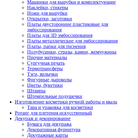
Машинки для вырубки и комплектующие
Наклейки, стикеры
Ножи для вырубки
Открытки, заготовки
Платы двусторонние пластиковые для
эмбоссирования
Платы для 3D эмбоссирования
Платы металлические для эмбоссирования
Платы, папки для тиснения
Полубусинки, стразы, камни, жемчужины
Прочие материалы
Сургучная печать
Термотрансферы
Тэги, ярлычки
Фигурные дыроколы
Цветы, букетики
Штампы
Штемпельные подушечки
Изготовление косметики ручной работы и мыла
Тара и упаковка для косметики
Ротанг для плетения искусственный
Декупаж и декорирование
Бумага для декупажа
Декоративная фурнитура
Декупажные карты