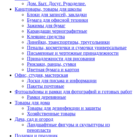
Дом. Быт. Досуг. Рукоделие.
Канцтовары, товары для школы
Блоки для записей, закладки
Бумага для офисной техники
Зажимы для бумаг
Карандаши чернографитные
Клеящие средства
Линейки, транспортиры, треугольники
Пеналы, косметички и сумочки универсальные
Письменные и чертежные принадлежности
Принадлежности для рисования
Рюкзаки, ранцы, сумки
Цветная бумага и картон
Офис, студия, мастерская
Доски для письма и информации
Пакеты почтовые
Фотоальбомы и рамки для фотографий и готовых работ
Рамки деревянные
Товары для дома
Товары для дезинфекции и защиты
Хозяйственные товары
Дача, сад и огород
Ландшафтные фигуры и скульптуры из
пенопласта
Подарки и праздник