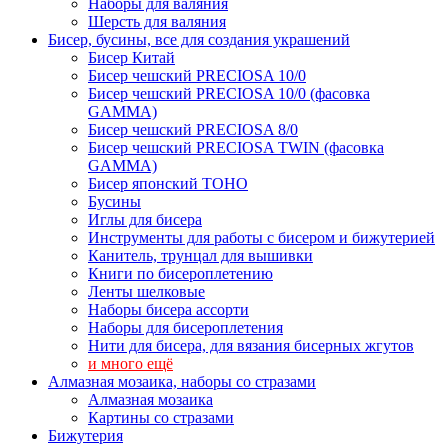
Наборы для валяния
Шерсть для валяния
Бисер, бусины, все для создания украшений
Бисер Китай
Бисер чешский PRECIOSA 10/0
Бисер чешский PRECIOSA 10/0 (фасовка
GAMMA)
Бисер чешский PRECIOSA 8/0
Бисер чешский PRECIOSA TWIN (фасовка
GAMMA)
Бисер японский TOHO
Бусины
Иглы для бисера
Инструменты для работы с бисером и бижутерией
Канитель, трунцал для вышивки
Книги по бисероплетению
Ленты шелковые
Наборы бисера ассорти
Наборы для бисероплетения
Нити для бисера, для вязания бисерных жгутов
и много ещё
Алмазная мозаика, наборы со стразами
Алмазная мозаика
Картины co стразами
Бижутерия