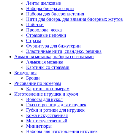
Ленты шелковые
Наборы бисера ассорти
Наборы для бисероплетения
Нити для бисера, для вязания бисерных жгутов
Пайетки
Проволока, леска
Стразовые цепочки
Стразы
Фурнитура для бижутерии
Эластичные нити, спандекс, резинка
Алмазная мозаика, наборы со стразами
Алмазная мозаика
Картины co стразами
Бижутерия
Броши
Рисование по номерам
Картины по номерам
Изготовление игрушек и кукол
Волосы для кукол
Глаза и ресницы для игрушек
Губки и ротики для игрушек
Кожа искусственная
Мех искусственный
Миниатюры
Наборы для изготовления игрушек