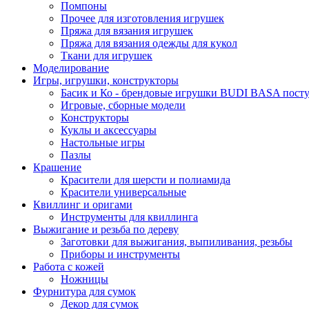
Помпоны
Прочее для изготовления игрушек
Пряжа для вязания игрушек
Пряжа для вязания одежды для кукол
Ткани для игрушек
Моделирование
Игры, игрушки, конструкторы
Басик и Ко - брендовые игрушки BUDI BASA поступ
Игровые, сборные модели
Конструкторы
Куклы и аксессуары
Настольные игры
Пазлы
Крашение
Красители для шерсти и полиамида
Красители универсальные
Квиллинг и оригами
Инструменты для квиллинга
Выжигание и резьба по дереву
Заготовки для выжигания, выпиливания, резьбы
Приборы и инструменты
Работа с кожей
Ножницы
Фурнитура для сумок
Декор для сумок