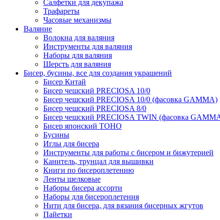
Салфетки для декупажа
Трафареты
Часовые механизмы
Валяние
Волокна для валяния
Инструменты для валяния
Наборы для валяния
Шерсть для валяния
Бисер, бусины, все для создания украшений
Бисер Китай
Бисер чешский PRECIOSA 10/0
Бисер чешский PRECIOSA 10/0 (фасовка GAMMA)
Бисер чешский PRECIOSA 8/0
Бисер чешский PRECIOSA TWIN (фасовка GAMM
Бисер японский TOHO
Бусины
Иглы для бисера
Инструменты для работы с бисером и бижутерией
Канитель, трунцал для вышивки
Книги по бисероплетению
Ленты шелковые
Наборы бисера ассорти
Наборы для бисероплетения
Нити для бисера, для вязания бисерных жгутов
Пайетки