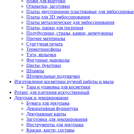
Ножи для вырубки
Открытки, заготовки
Платы двусторонние пластиковые для эмбоссирова
Платы для 3D эмбоссирования
Платы металлические для эмбоссирования
Платы, папки для тиснения
Полубусинки, стразы, камни, жемчужины
Прочие материалы
Сургучная печать
Термотрансферы
Тэги, ярлычки
Фигурные дыроколы
Цветы, букетики
Штампы
Штемпельные подушечки
Изготовление косметики ручной работы и мыла
Тара и упаковка для косметики
Ротанг для плетения искусственный
Декупаж и декорирование
Бумага для декупажа
Декоративная фурнитура
Декупажные карты
Заготовки для декорирования
Инструменты для декупажа
Краски, кисти, составы