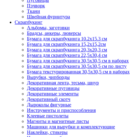
Пуговицы
Пэчворк
Ткани
Швейная фурнитура
Скрапбукинг
Альбомы, заготовки
Брадсы, анкеры, люверсы
Бумага для скрапбукинга 10.2х15.3 см
Бумага для скрапбукинга 15,2х15,2см
Бумага для скрапбукинга 20,3х20,3 см
Бумага для скрапбукинга 22,5х30,4 см
Бумага для скрапбукинга 30,5х30,5 см в наборах
Бумага для скрапбукинга 30,5х30,5 см по листу
Бумага текстурированная 30,5х30,5 см в наборах
Вырубки, чипборды
Декоративная лента, тесьма, шнур
Декоративные пуговицы
Декоративные элементы
Декоративный скотч
Дыроколы фигурные
Инструменты и приспособления
Клеевые пистолеты
Магниты и магнитные листы
Машинки для вырубки и комплектующие
Наклейки, стикеры