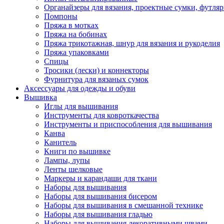
Органайзеры для вязания, проектные сумки, футля
Помпоны
Пряжа в мотках
Пряжа на бобинах
Пряжа трикотажная, шнур для вязания и рукоделия
Пряжа упаковками
Спицы
Тросики (лески) и коннекторы
Фурнитура для вязаных сумок
Аксессуары для одежды и обуви
Вышивка
Иглы для вышивания
Инструменты для ковроткачества
Инструменты и приспособления для вышивания
Канва
Канитель
Книги по вышивке
Лампы, лупы
Ленты шелковые
Маркеры и карандаши для ткани
Наборы для вышивания
Наборы для вышивания бисером
Наборы для вышивания в смешанной технике
Наборы для вышивания гладью
Наборы для вышивания декоративными швами