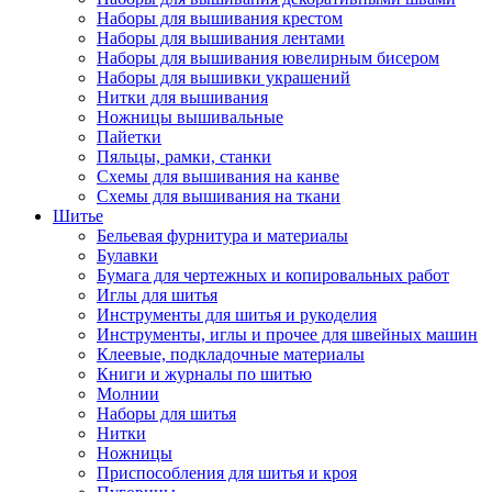
Наборы для вышивания крестом
Наборы для вышивания лентами
Наборы для вышивания ювелирным бисером
Наборы для вышивки украшений
Нитки для вышивания
Ножницы вышивальные
Пайетки
Пяльцы, рамки, станки
Схемы для вышивания на канве
Схемы для вышивания на ткани
Шитье
Бельевая фурнитура и материалы
Булавки
Бумага для чертежных и копировальных работ
Иглы для шитья
Инструменты для шитья и рукоделия
Инструменты, иглы и прочее для швейных машин
Клеевые, подкладочные материалы
Книги и журналы по шитью
Молнии
Наборы для шитья
Нитки
Ножницы
Приспособления для шитья и кроя