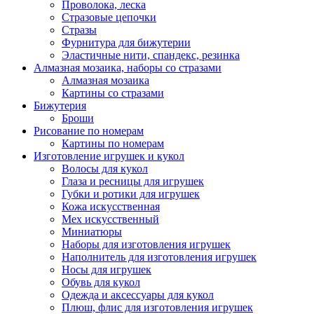
Проволока, леска
Стразовые цепочки
Стразы
Фурнитура для бижутерии
Эластичные нити, спандекс, резинка
Алмазная мозаика, наборы со стразами
Алмазная мозаика
Картины co стразами
Бижутерия
Броши
Рисование по номерам
Картины по номерам
Изготовление игрушек и кукол
Волосы для кукол
Глаза и ресницы для игрушек
Губки и ротики для игрушек
Кожа искусственная
Мех искусственный
Миниатюры
Наборы для изготовления игрушек
Наполнитель для изготовления игрушек
Носы для игрушек
Обувь для кукол
Одежда и аксессуары для кукол
Плюш, флис для изготовления игрушек