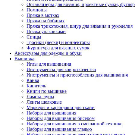
Органайзеры для вязания, проектные сумки, футля
Помпоны
Пряжа в мотках
Пряжа на бобинах
Пряжа трикотажная, шнур для вязания и рукоделия
Пряжа упаковками
Спицы
Тросики (лески) и коннекторы
Фурнитура для вязаных сумок
Аксессуары для одежды и обуви
Вышивка
Иглы для вышивания
Инструменты для ковроткачества
Инструменты и приспособления для вышивания
Канва
Канитель
Книги по вышивке
Лампы, лупы
Ленты шелковые
Маркеры и карандаши для ткани
Наборы для вышивания
Наборы для вышивания бисером
Наборы для вышивания в смешанной технике
Наборы для вышивания гладью
Наборы для вышивания декоративными швами