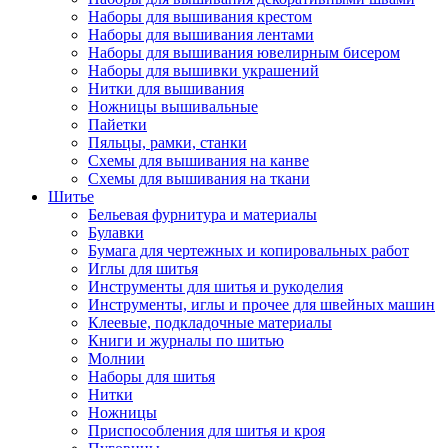
Наборы для вышивания крестом
Наборы для вышивания лентами
Наборы для вышивания ювелирным бисером
Наборы для вышивки украшений
Нитки для вышивания
Ножницы вышивальные
Пайетки
Пяльцы, рамки, станки
Схемы для вышивания на канве
Схемы для вышивания на ткани
Шитье
Бельевая фурнитура и материалы
Булавки
Бумага для чертежных и копировальных работ
Иглы для шитья
Инструменты для шитья и рукоделия
Инструменты, иглы и прочее для швейных машин
Клеевые, подкладочные материалы
Книги и журналы по шитью
Молнии
Наборы для шитья
Нитки
Ножницы
Приспособления для шитья и кроя