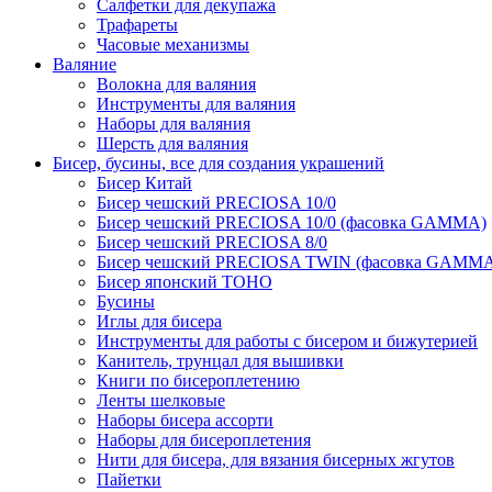
Салфетки для декупажа
Трафареты
Часовые механизмы
Валяние
Волокна для валяния
Инструменты для валяния
Наборы для валяния
Шерсть для валяния
Бисер, бусины, все для создания украшений
Бисер Китай
Бисер чешский PRECIOSA 10/0
Бисер чешский PRECIOSA 10/0 (фасовка GAMMA)
Бисер чешский PRECIOSA 8/0
Бисер чешский PRECIOSA TWIN (фасовка GAMM
Бисер японский TOHO
Бусины
Иглы для бисера
Инструменты для работы с бисером и бижутерией
Канитель, трунцал для вышивки
Книги по бисероплетению
Ленты шелковые
Наборы бисера ассорти
Наборы для бисероплетения
Нити для бисера, для вязания бисерных жгутов
Пайетки