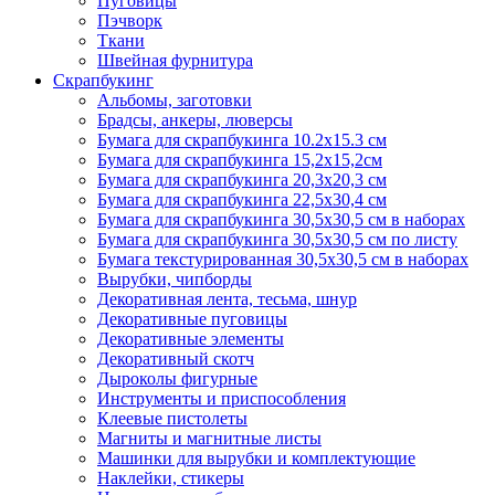
Пуговицы
Пэчворк
Ткани
Швейная фурнитура
Скрапбукинг
Альбомы, заготовки
Брадсы, анкеры, люверсы
Бумага для скрапбукинга 10.2х15.3 см
Бумага для скрапбукинга 15,2х15,2см
Бумага для скрапбукинга 20,3х20,3 см
Бумага для скрапбукинга 22,5х30,4 см
Бумага для скрапбукинга 30,5х30,5 см в наборах
Бумага для скрапбукинга 30,5х30,5 см по листу
Бумага текстурированная 30,5х30,5 см в наборах
Вырубки, чипборды
Декоративная лента, тесьма, шнур
Декоративные пуговицы
Декоративные элементы
Декоративный скотч
Дыроколы фигурные
Инструменты и приспособления
Клеевые пистолеты
Магниты и магнитные листы
Машинки для вырубки и комплектующие
Наклейки, стикеры