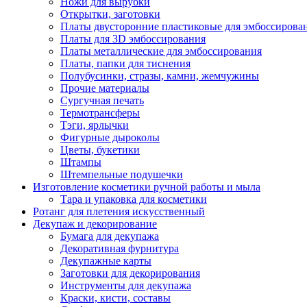
Ножи для вырубки
Открытки, заготовки
Платы двусторонние пластиковые для эмбоссирова
Платы для 3D эмбоссирования
Платы металлические для эмбоссирования
Платы, папки для тиснения
Полубусинки, стразы, камни, жемчужины
Прочие материалы
Сургучная печать
Термотрансферы
Тэги, ярлычки
Фигурные дыроколы
Цветы, букетики
Штампы
Штемпельные подушечки
Изготовление косметики ручной работы и мыла
Тара и упаковка для косметики
Ротанг для плетения искусственный
Декупаж и декорирование
Бумага для декупажа
Декоративная фурнитура
Декупажные карты
Заготовки для декорирования
Инструменты для декупажа
Краски, кисти, составы