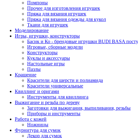
Помпоны
Прочее для изготовления игрушек
Пряжа для вязания игрушек
Пряжа для вязания одежды для кукол
Ткани для игрушек
Моделирование
Игры, игрушки, конструкторы
Басик и Ко - брендовые игрушки BUDI BASA поступ
Игровые, сборные модели
Конструкторы
Куклы и аксессуары
Настольные игры
Пазлы
Крашение
Красители для шерсти и полиамида
Красители универсальные
Квиллинг и оригами
Инструменты для квиллинга
Выжигание и резьба по дереву
Заготовки для выжигания, выпиливания, резьбы
Приборы и инструменты
Работа с кожей
Ножницы
Фурнитура для сумок
Декор для сумок