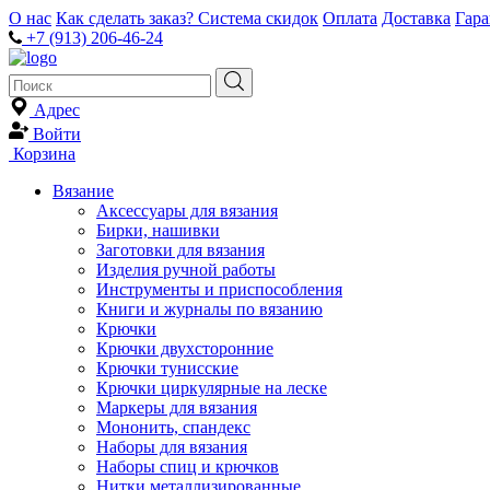
О нас
Как сделать заказ?
Система скидок
Оплата
Доставка
Гар
+7 (913) 206-46-24
Адрес
Войти
Корзина
Вязание
Аксессуары для вязания
Бирки, нашивки
Заготовки для вязания
Изделия ручной работы
Инструменты и приспособления
Книги и журналы по вязанию
Крючки
Крючки двухсторонние
Крючки тунисские
Крючки циркулярные на леске
Маркеры для вязания
Мононить, спандекс
Наборы для вязания
Наборы спиц и крючков
Нитки металлизированные