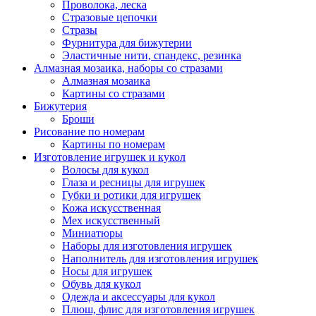
Проволока, леска
Стразовые цепочки
Стразы
Фурнитура для бижутерии
Эластичные нити, спандекс, резинка
Алмазная мозаика, наборы со стразами
Алмазная мозаика
Картины co стразами
Бижутерия
Броши
Рисование по номерам
Картины по номерам
Изготовление игрушек и кукол
Волосы для кукол
Глаза и ресницы для игрушек
Губки и ротики для игрушек
Кожа искусственная
Мех искусственный
Миниатюры
Наборы для изготовления игрушек
Наполнитель для изготовления игрушек
Носы для игрушек
Обувь для кукол
Одежда и аксессуары для кукол
Плюш, флис для изготовления игрушек