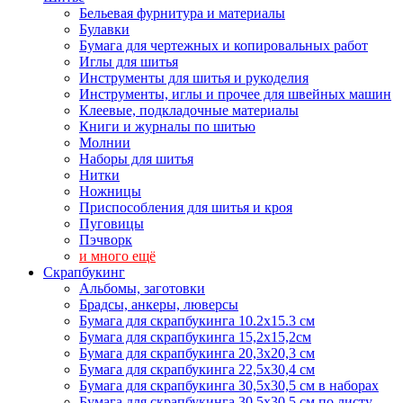
Бельевая фурнитура и материалы
Булавки
Бумага для чертежных и копировальных работ
Иглы для шитья
Инструменты для шитья и рукоделия
Инструменты, иглы и прочее для швейных машин
Клеевые, подкладочные материалы
Книги и журналы по шитью
Молнии
Наборы для шитья
Нитки
Ножницы
Приспособления для шитья и кроя
Пуговицы
Пэчворк
и много ещё
Скрапбукинг
Альбомы, заготовки
Брадсы, анкеры, люверсы
Бумага для скрапбукинга 10.2х15.3 см
Бумага для скрапбукинга 15,2х15,2см
Бумага для скрапбукинга 20,3х20,3 см
Бумага для скрапбукинга 22,5х30,4 см
Бумага для скрапбукинга 30,5х30,5 см в наборах
Бумага для скрапбукинга 30,5х30,5 см по листу