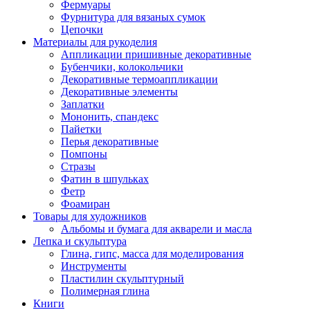
Фермуары
Фурнитура для вязаных сумок
Цепочки
Материалы для рукоделия
Аппликации пришивные декоративные
Бубенчики, колокольчики
Декоративные термоаппликации
Декоративные элементы
Заплатки
Мононить, спандекс
Пайетки
Перья декоративные
Помпоны
Стразы
Фатин в шпульках
Фетр
Фоамиран
Товары для художников
Альбомы и бумага для акварели и масла
Лепка и скульптура
Глина, гипс, масса для моделирования
Инструменты
Пластилин скульптурный
Полимерная глина
Книги