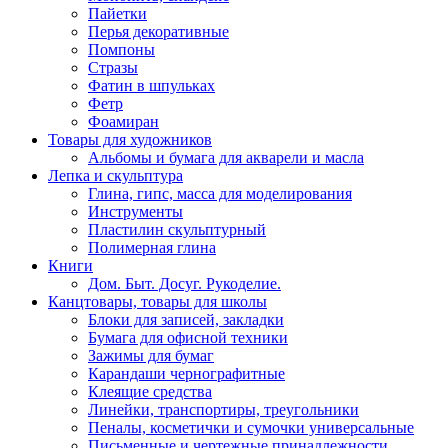
Пайетки
Перья декоративные
Помпоны
Стразы
Фатин в шпульках
Фетр
Фоамиран
Товары для художников
Альбомы и бумага для акварели и масла
Лепка и скульптура
Глина, гипс, масса для моделирования
Инструменты
Пластилин скульптурный
Полимерная глина
Книги
Дом. Быт. Досуг. Рукоделие.
Канцтовары, товары для школы
Блоки для записей, закладки
Бумага для офисной техники
Зажимы для бумаг
Карандаши чернографитные
Клеящие средства
Линейки, транспортиры, треугольники
Пеналы, косметички и сумочки универсальные
Письменные и чертежные принадлежности