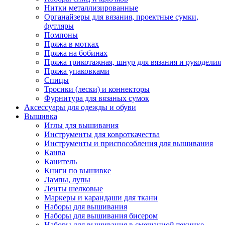
Нитки металлизированные
Органайзеры для вязания, проектные сумки,
футляры
Помпоны
Пряжа в мотках
Пряжа на бобинах
Пряжа трикотажная, шнур для вязания и рукоделия
Пряжа упаковками
Спицы
Тросики (лески) и коннекторы
Фурнитура для вязаных сумок
Аксессуары для одежды и обуви
Вышивка
Иглы для вышивания
Инструменты для ковроткачества
Инструменты и приспособления для вышивания
Канва
Канитель
Книги по вышивке
Лампы, лупы
Ленты шелковые
Маркеры и карандаши для ткани
Наборы для вышивания
Наборы для вышивания бисером
Наборы для вышивания в смешанной технике