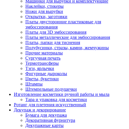
Машинки для вырубки и комплектующие
Наклейки, стикеры
Ножи для вырубки
Открытки, заготовки
Платы двусторонние пластиковые для
эмбоссирования
Платы для 3D эмбоссирования
Платы металлические для эмбоссирования
Платы, папки для тиснения
Полубусинки, стразы, камни, жемчужины
Прочие материалы
Сургучная печать
Термотрансферы
Тэги, ярлычки
Фигурные дыроколы
Цветы, букетики
Штампы
Штемпельные подушечки
Изготовление косметики ручной работы и мыла
Тара и упаковка для косметики
Ротанг для плетения искусственный
Декупаж и декорирование
Бумага для декупажа
Декоративная фурнитура
Декупажные карты