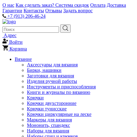
О нас
Как сделать заказ?
Система скидок
Оплата
Доставка
Гарантии
Контакты
Отзывы
Задать вопрос
+7 (913) 206-46-24
Адрес
Войти
Корзина
Вязание
Аксессуары для вязания
Бирки, нашивки
Заготовки для вязания
Изделия ручной работы
Инструменты и приспособления
Книги и журналы по вязанию
Крючки
Крючки двухсторонние
Крючки тунисские
Крючки циркулярные на леске
Маркеры для вязания
Мононить, спандекс
Наборы для вязания
Наборы спиц и крючков