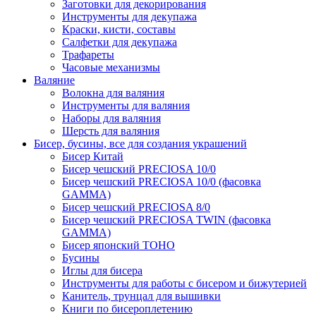
Заготовки для декорирования
Инструменты для декупажа
Краски, кисти, составы
Салфетки для декупажа
Трафареты
Часовые механизмы
Валяние
Волокна для валяния
Инструменты для валяния
Наборы для валяния
Шерсть для валяния
Бисер, бусины, все для создания украшений
Бисер Китай
Бисер чешский PRECIOSA 10/0
Бисер чешский PRECIOSA 10/0 (фасовка
GAMMA)
Бисер чешский PRECIOSA 8/0
Бисер чешский PRECIOSA TWIN (фасовка
GAMMA)
Бисер японский TOHO
Бусины
Иглы для бисера
Инструменты для работы с бисером и бижутерией
Канитель, трунцал для вышивки
Книги по бисероплетению