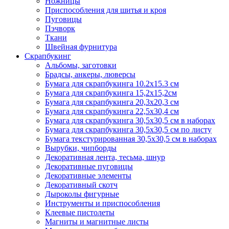
Ножницы
Приспособления для шитья и кроя
Пуговицы
Пэчворк
Ткани
Швейная фурнитура
Скрапбукинг
Альбомы, заготовки
Брадсы, анкеры, люверсы
Бумага для скрапбукинга 10.2х15.3 см
Бумага для скрапбукинга 15,2х15,2см
Бумага для скрапбукинга 20,3х20,3 см
Бумага для скрапбукинга 22,5х30,4 см
Бумага для скрапбукинга 30,5х30,5 см в наборах
Бумага для скрапбукинга 30,5х30,5 см по листу
Бумага текстурированная 30,5х30,5 см в наборах
Вырубки, чипборды
Декоративная лента, тесьма, шнур
Декоративные пуговицы
Декоративные элементы
Декоративный скотч
Дыроколы фигурные
Инструменты и приспособления
Клеевые пистолеты
Магниты и магнитные листы