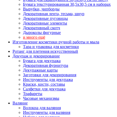
Бумага текстурированная 30,5х30,5 см в наборах
Вырубки, чипборды
Декоративная лента, тесьма, шнур
Декоративные пуговицы
Декоративные элементы
Декоративный скотч
Дыроколы фигурные
и много ещё
Изготовление косметики ручной работы и мыла
Тара и упаковка для косметики
Ротанг для плетения искусственный
Декупаж и декорирование
Бумага для декупажа
Декоративная фурнитура
Декупажные карты
Заготовки для декорирования
Инструменты для декупажа
Краски, кисти, составы
Салфетки для декупажа
Трафареты
Часовые механизмы
Валяние
Волокна для валяния
Инструменты для валяния