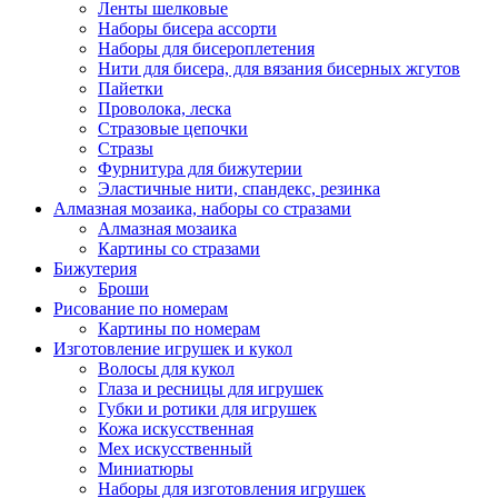
Ленты шелковые
Наборы бисера ассорти
Наборы для бисероплетения
Нити для бисера, для вязания бисерных жгутов
Пайетки
Проволока, леска
Стразовые цепочки
Стразы
Фурнитура для бижутерии
Эластичные нити, спандекс, резинка
Алмазная мозаика, наборы со стразами
Алмазная мозаика
Картины co стразами
Бижутерия
Броши
Рисование по номерам
Картины по номерам
Изготовление игрушек и кукол
Волосы для кукол
Глаза и ресницы для игрушек
Губки и ротики для игрушек
Кожа искусственная
Мех искусственный
Миниатюры
Наборы для изготовления игрушек