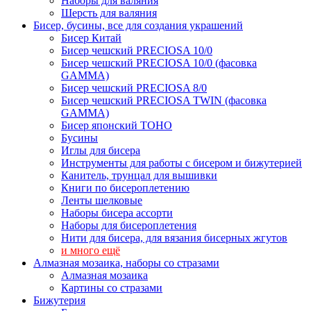
Наборы для валяния
Шерсть для валяния
Бисер, бусины, все для создания украшений
Бисер Китай
Бисер чешский PRECIOSA 10/0
Бисер чешский PRECIOSA 10/0 (фасовка
GAMMA)
Бисер чешский PRECIOSA 8/0
Бисер чешский PRECIOSA TWIN (фасовка
GAMMA)
Бисер японский TOHO
Бусины
Иглы для бисера
Инструменты для работы с бисером и бижутерией
Канитель, трунцал для вышивки
Книги по бисероплетению
Ленты шелковые
Наборы бисера ассорти
Наборы для бисероплетения
Нити для бисера, для вязания бисерных жгутов
и много ещё
Алмазная мозаика, наборы со стразами
Алмазная мозаика
Картины co стразами
Бижутерия