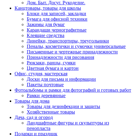
Дом. Быт. Досуг. Рукоделие.
Канцтовары, товары для школы
Блоки для записей, закладки
Бумага для офисной техники
Зажимы для бумаг
Карандаши чернографитные
Клеящие средства
Линейки, транспортиры, треугольники
Пеналы, косметички и сумочки универсальные
Письменные и чертежные принадлежности
Принадлежности для рисования
Рюкзаки, ранцы, сумки
Цветная бумага и картон
Офис, студия, мастерская
Доски для письма и информации
Пакеты почтовые
Фотоальбомы и рамки для фотографий и готовых работ
Рамки деревянные
Товары для дома
Товары для дезинфекции и защиты
Хозяйственные товары
Дача, сад и огород
Ландшафтные фигуры и скульптуры из
пенопласта
Подарки и праздник