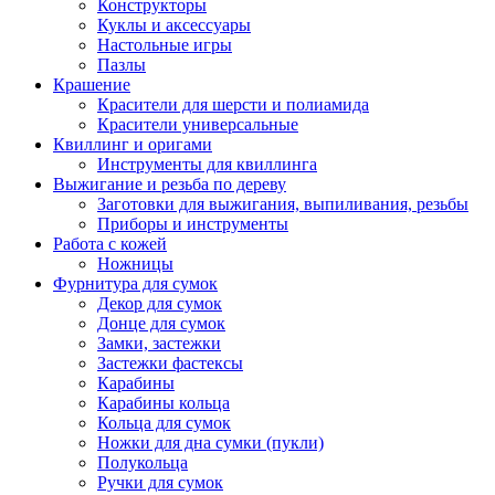
Конструкторы
Куклы и аксессуары
Настольные игры
Пазлы
Крашение
Красители для шерсти и полиамида
Красители универсальные
Квиллинг и оригами
Инструменты для квиллинга
Выжигание и резьба по дереву
Заготовки для выжигания, выпиливания, резьбы
Приборы и инструменты
Работа с кожей
Ножницы
Фурнитура для сумок
Декор для сумок
Донце для сумок
Замки, застежки
Застежки фастексы
Карабины
Карабины кольца
Кольца для сумок
Ножки для дна сумки (пукли)
Полукольца
Ручки для сумок