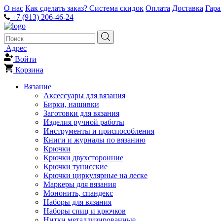
О нас
Как сделать заказ?
Система скидок
Оплата
Доставка
Гар
+7 (913) 206-46-24
Адрес
Войти
Корзина
Вязание
Аксессуары для вязания
Бирки, нашивки
Заготовки для вязания
Изделия ручной работы
Инструменты и приспособления
Книги и журналы по вязанию
Крючки
Крючки двухсторонние
Крючки тунисские
Крючки циркулярные на леске
Маркеры для вязания
Мононить, спандекс
Наборы для вязания
Наборы спиц и крючков
Нитки металлизированные