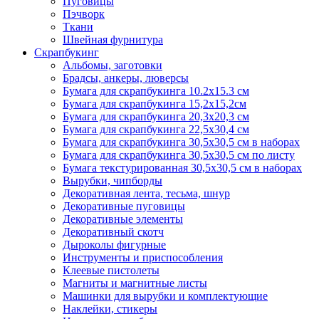
Пуговицы
Пэчворк
Ткани
Швейная фурнитура
Скрапбукинг
Альбомы, заготовки
Брадсы, анкеры, люверсы
Бумага для скрапбукинга 10.2х15.3 см
Бумага для скрапбукинга 15,2х15,2см
Бумага для скрапбукинга 20,3х20,3 см
Бумага для скрапбукинга 22,5х30,4 см
Бумага для скрапбукинга 30,5х30,5 см в наборах
Бумага для скрапбукинга 30,5х30,5 см по листу
Бумага текстурированная 30,5х30,5 см в наборах
Вырубки, чипборды
Декоративная лента, тесьма, шнур
Декоративные пуговицы
Декоративные элементы
Декоративный скотч
Дыроколы фигурные
Инструменты и приспособления
Клеевые пистолеты
Магниты и магнитные листы
Машинки для вырубки и комплектующие
Наклейки, стикеры