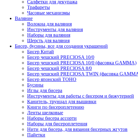
Салфетки для декупажа
Трафареты
Часовые механизмы
Валяние
Волокна для валяния
Инструменты для валяния
Наборы для валяния
Шерсть для валяния
Бисер, бусины, все для создания украшений
Бисер Китай
Бисер чешский PRECIOSA 10/0
Бисер чешский PRECIOSA 10/0 (фасовка GAMMA)
Бисер чешский PRECIOSA 8/0
Бисер чешский PRECIOSA TWIN (фасовка GAMM
Бисер японский TOHO
Бусины
Иглы для бисера
Инструменты для работы с бисером и бижутерией
Канитель, трунцал для вышивки
Книги по бисероплетению
Ленты шелковые
Наборы бисера ассорти
Наборы для бисероплетения
Нити для бисера, для вязания бисерных жгутов
Пайетки