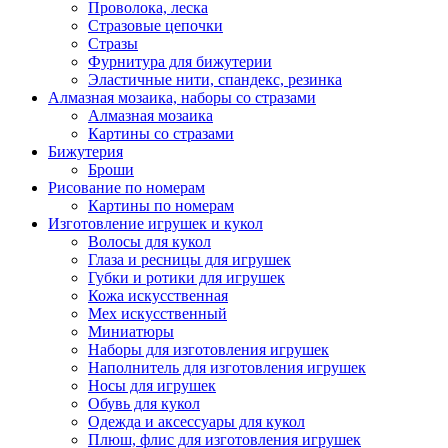
Проволока, леска
Стразовые цепочки
Стразы
Фурнитура для бижутерии
Эластичные нити, спандекс, резинка
Алмазная мозаика, наборы со стразами
Алмазная мозаика
Картины co стразами
Бижутерия
Броши
Рисование по номерам
Картины по номерам
Изготовление игрушек и кукол
Волосы для кукол
Глаза и ресницы для игрушек
Губки и ротики для игрушек
Кожа искусственная
Мех искусственный
Миниатюры
Наборы для изготовления игрушек
Наполнитель для изготовления игрушек
Носы для игрушек
Обувь для кукол
Одежда и аксессуары для кукол
Плюш, флис для изготовления игрушек