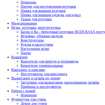
Помпоны
Прочее для изготовления игрушек
Пряжа для вязания игрушек
Пряжа для вязания одежды для кукол
Ткани для игрушек
Моделирование
Игры, игрушки, конструкторы
Басик и Ко - брендовые игрушки BUDI BASA поступ
Игровые, сборные модели
Конструкторы
Куклы и аксессуары
Настольные игры
Пазлы
Крашение
Красители для шерсти и полиамида
Красители универсальные
Квиллинг и оригами
Инструменты для квиллинга
Выжигание и резьба по дереву
Заготовки для выжигания, выпиливания, резьбы
Приборы и инструменты
Работа с кожей
Ножницы
Фурнитура для сумок
Декор для сумок