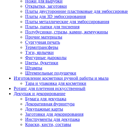
Ножи для вырубки
Открытки, заготовки
Платы двусторонние пластиковые для эмбоссирова
Платы для 3D эмбоссирования
Платы металлические для эмбоссирования
Платы, папки для тиснения
Полубусинки, стразы, камни, жемчужины
Прочие материалы
Сургучная печать
Термотрансферы
Тэги, ярлычки
Фигурные дыроколы
Цветы, букетики
Штампы
Штемпельные подушечки
Изготовление косметики ручной работы и мыла
Тара и упаковка для косметики
Ротанг для плетения искусственный
Декупаж и декорирование
Бумага для декупажа
Декоративная фурнитура
Декупажные карты
Заготовки для декорирования
Инструменты для декупажа
Краски, кисти, составы