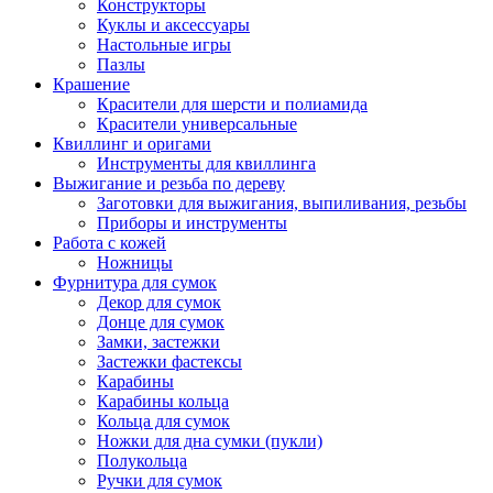
Конструкторы
Куклы и аксессуары
Настольные игры
Пазлы
Крашение
Красители для шерсти и полиамида
Красители универсальные
Квиллинг и оригами
Инструменты для квиллинга
Выжигание и резьба по дереву
Заготовки для выжигания, выпиливания, резьбы
Приборы и инструменты
Работа с кожей
Ножницы
Фурнитура для сумок
Декор для сумок
Донце для сумок
Замки, застежки
Застежки фастексы
Карабины
Карабины кольца
Кольца для сумок
Ножки для дна сумки (пукли)
Полукольца
Ручки для сумок