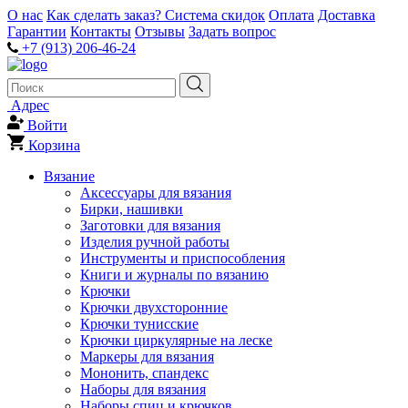
О нас
Как сделать заказ?
Система скидок
Оплата
Доставка
Гарантии
Контакты
Отзывы
Задать вопрос
+7 (913) 206-46-24
Адрес
Войти
Корзина
Вязание
Аксессуары для вязания
Бирки, нашивки
Заготовки для вязания
Изделия ручной работы
Инструменты и приспособления
Книги и журналы по вязанию
Крючки
Крючки двухсторонние
Крючки тунисские
Крючки циркулярные на леске
Маркеры для вязания
Мононить, спандекс
Наборы для вязания
Наборы спиц и крючков