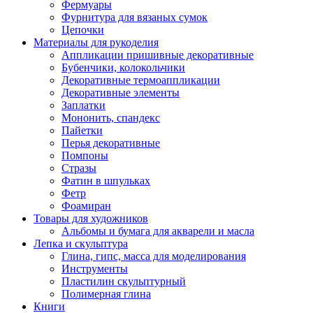
Фермуары
Фурнитура для вязаных сумок
Цепочки
Материалы для рукоделия
Аппликации пришивные декоративные
Бубенчики, колокольчики
Декоративные термоаппликации
Декоративные элементы
Заплатки
Мононить, спандекс
Пайетки
Перья декоративные
Помпоны
Стразы
Фатин в шпульках
Фетр
Фоамиран
Товары для художников
Альбомы и бумага для акварели и масла
Лепка и скульптура
Глина, гипс, масса для моделирования
Инструменты
Пластилин скульптурный
Полимерная глина
Книги