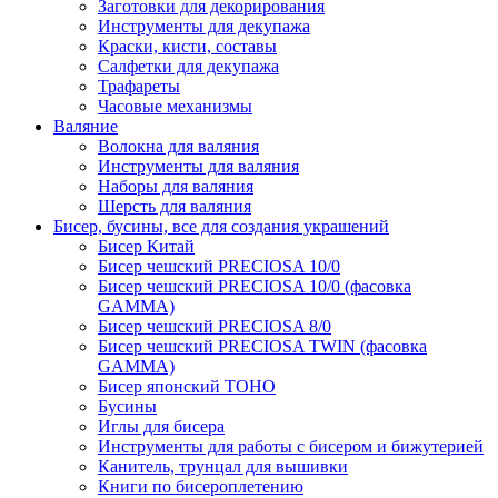
Заготовки для декорирования
Инструменты для декупажа
Краски, кисти, составы
Салфетки для декупажа
Трафареты
Часовые механизмы
Валяние
Волокна для валяния
Инструменты для валяния
Наборы для валяния
Шерсть для валяния
Бисер, бусины, все для создания украшений
Бисер Китай
Бисер чешский PRECIOSA 10/0
Бисер чешский PRECIOSA 10/0 (фасовка
GAMMA)
Бисер чешский PRECIOSA 8/0
Бисер чешский PRECIOSA TWIN (фасовка
GAMMA)
Бисер японский TOHO
Бусины
Иглы для бисера
Инструменты для работы с бисером и бижутерией
Канитель, трунцал для вышивки
Книги по бисероплетению