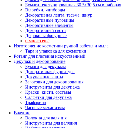
Бумага текстурированная 30,5х30,5 см в наборах
Вырубки, чипборды
Декоративная лента, тесьма, шнур
Декоративные пуговицы
Декоративные элементы
Декоративный скотч
Дыроколы фигурные
и много ещё
Изготовление косметики ручной работы и мыла
Тара и упаковка для косметики
Ротанг для плетения искусственный
Декупаж и декорирование
Бумага для декупажа
Декоративная фурнитура
Декупажные карты
Заготовки для декорирования
Инструменты для декупажа
Краски, кисти, составы
Салфетки для декупажа
Трафареты
Часовые механизмы
Валяние
Волокна для валяния
Инструменты для валяния