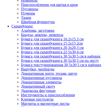
Ножницы
Приспособления для шитья и кроя
Пуговицы
Пэчворк
Ткани
Швейная фурнитура
Скрапбукинг
Альбомы, заготовки
Брадсы, анкеры, люверсы
Бумага для скрапбукинга 10.2х15.3 см
Бумага для скрапбукинга 15,2х15,2см
Бумага для скрапбукинга 20,3х20,3 см
Бумага для скрапбукинга 22,5х30,4 см
Бумага для скрапбукинга 30,5х30,5 см в наборах
Бумага для скрапбукинга 30,5х30,5 см по листу
Бумага текстурированная 30,5х30,5 см в наборах
Вырубки, чипборды
Декоративная лента, тесьма, шнур
Декоративные пуговицы
Декоративные элементы
Декоративный скотч
Дыроколы фигурные
Инструменты и приспособления
Клеевые пистолеты
Магниты и магнитные листы