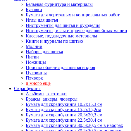
Бельевая фурнитура и материалы
Булавки
Бумага для чертежных и копировальных работ
Иглы для шитья
Инструменты для шитья и рукоделия
Инструменты, иглы и прочее для швейных машин
Клеевые, подкладочные материалы
Книги и журналы по шитью
Молнии
Наборы для шитья
Нитки
Ножницы
Приспособления для шитья и кроя
Пуговицы
Пэчворк
и много ещё
Скрапбукинг
Альбомы, заготовки
Брадсы, анкеры, люверсы
Бумага для скрапбукинга 10.2х15.3 см
Бумага для скрапбукинга 15,2х15,2см
Бумага для скрапбукинга 20,3х20,3 см
Бумага для скрапбукинга 22,5х30,4 см
Бумага для скрапбукинга 30,5х30,5 см в наборах
Бумага для скрапбукинга 30,5х30,5 см по листу