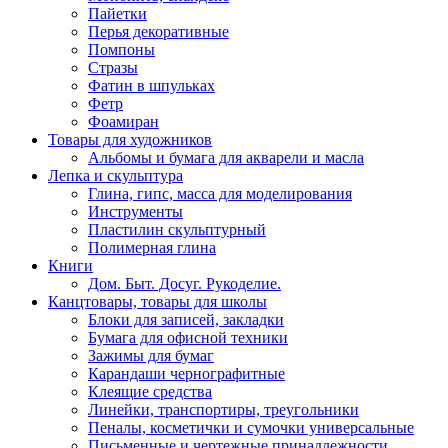
Пайетки
Перья декоративные
Помпоны
Стразы
Фатин в шпульках
Фетр
Фоамиран
Товары для художников
Альбомы и бумага для акварели и масла
Лепка и скульптура
Глина, гипс, масса для моделирования
Инструменты
Пластилин скульптурный
Полимерная глина
Книги
Дом. Быт. Досуг. Рукоделие.
Канцтовары, товары для школы
Блоки для записей, закладки
Бумага для офисной техники
Зажимы для бумаг
Карандаши чернографитные
Клеящие средства
Линейки, транспортиры, треугольники
Пеналы, косметички и сумочки универсальные
Письменные и чертежные принадлежности