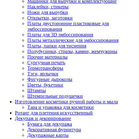
Машинки для вырубки и комплектующие
Наклейки, стикеры
Ножи для вырубки
Открытки, заготовки
Платы двусторонние пластиковые для
эмбоссирования
Платы для 3D эмбоссирования
Платы металлические для эмбоссирования
Платы, папки для тиснения
Полубусинки, стразы, камни, жемчужины
Прочие материалы
Сургучная печать
Термотрансферы
Тэги, ярлычки
Фигурные дыроколы
Цветы, букетики
Штампы
Штемпельные подушечки
Изготовление косметики ручной работы и мыла
Тара и упаковка для косметики
Ротанг для плетения искусственный
Декупаж и декорирование
Бумага для декупажа
Декоративная фурнитура
Декупажные карты