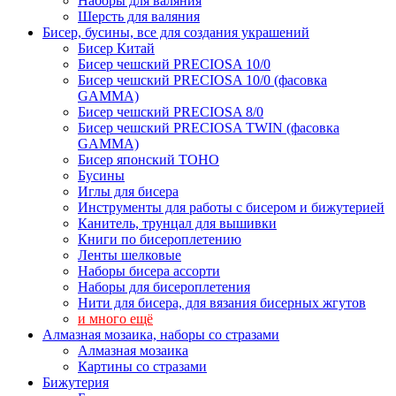
Наборы для валяния
Шерсть для валяния
Бисер, бусины, все для создания украшений
Бисер Китай
Бисер чешский PRECIOSA 10/0
Бисер чешский PRECIOSA 10/0 (фасовка
GAMMA)
Бисер чешский PRECIOSA 8/0
Бисер чешский PRECIOSA TWIN (фасовка
GAMMA)
Бисер японский TOHO
Бусины
Иглы для бисера
Инструменты для работы с бисером и бижутерией
Канитель, трунцал для вышивки
Книги по бисероплетению
Ленты шелковые
Наборы бисера ассорти
Наборы для бисероплетения
Нити для бисера, для вязания бисерных жгутов
и много ещё
Алмазная мозаика, наборы со стразами
Алмазная мозаика
Картины co стразами
Бижутерия