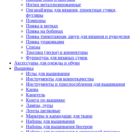
Нитки металлизированные
Органайзеры для вязания, проектные сумки,
футляры
Помпоны
Пряжа в мотках
Пряжа на бобинах
Пряжа трикотажная, шнур для вязания и рукоделия
Пряжа упаковками
Спицы
Тросики (лески) и коннекторы
Фурнитура для вязаных сумок
Аксессуары для одежды и обуви
Вышивка
Иглы для вышивания
Инструменты для ковроткачества
Инструменты и приспособления для вышивания
Канва
Канитель
Книги по вышивке
Лампы, лупы
Ленты шелковые
Маркеры и карандаши для ткани
Наборы для вышивания
Наборы для вышивания бисером
Наборы для вышивания в смешанной технике