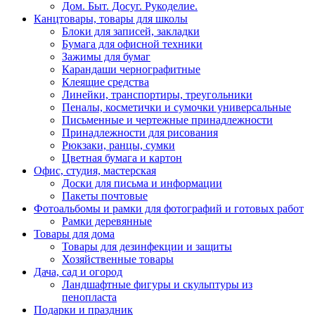
Дом. Быт. Досуг. Рукоделие.
Канцтовары, товары для школы
Блоки для записей, закладки
Бумага для офисной техники
Зажимы для бумаг
Карандаши чернографитные
Клеящие средства
Линейки, транспортиры, треугольники
Пеналы, косметички и сумочки универсальные
Письменные и чертежные принадлежности
Принадлежности для рисования
Рюкзаки, ранцы, сумки
Цветная бумага и картон
Офис, студия, мастерская
Доски для письма и информации
Пакеты почтовые
Фотоальбомы и рамки для фотографий и готовых работ
Рамки деревянные
Товары для дома
Товары для дезинфекции и защиты
Хозяйственные товары
Дача, сад и огород
Ландшафтные фигуры и скульптуры из
пенопласта
Подарки и праздник