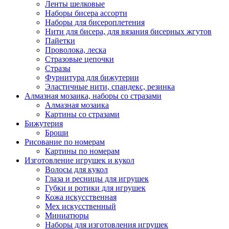
Ленты шелковые
Наборы бисера ассорти
Наборы для бисероплетения
Нити для бисера, для вязания бисерных жгутов
Пайетки
Проволока, леска
Стразовые цепочки
Стразы
Фурнитура для бижутерии
Эластичные нити, спандекс, резинка
Алмазная мозаика, наборы со стразами
Алмазная мозаика
Картины co стразами
Бижутерия
Броши
Рисование по номерам
Картины по номерам
Изготовление игрушек и кукол
Волосы для кукол
Глаза и ресницы для игрушек
Губки и ротики для игрушек
Кожа искусственная
Мех искусственный
Миниатюры
Наборы для изготовления игрушек