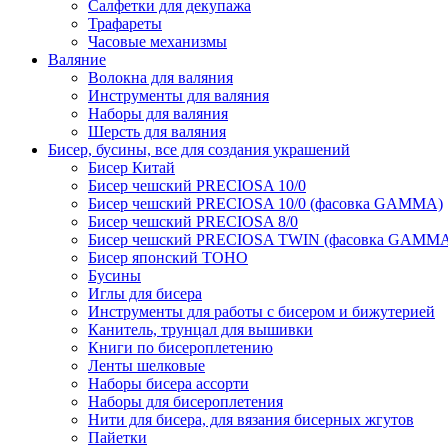
Салфетки для декупажа
Трафареты
Часовые механизмы
Валяние
Волокна для валяния
Инструменты для валяния
Наборы для валяния
Шерсть для валяния
Бисер, бусины, все для создания украшений
Бисер Китай
Бисер чешский PRECIOSA 10/0
Бисер чешский PRECIOSA 10/0 (фасовка GAMMA)
Бисер чешский PRECIOSA 8/0
Бисер чешский PRECIOSA TWIN (фасовка GAMM
Бисер японский TOHO
Бусины
Иглы для бисера
Инструменты для работы с бисером и бижутерией
Канитель, трунцал для вышивки
Книги по бисероплетению
Ленты шелковые
Наборы бисера ассорти
Наборы для бисероплетения
Нити для бисера, для вязания бисерных жгутов
Пайетки