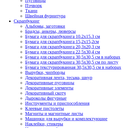
Пуговицы
Пэчворк
Ткани
Швейная фурнитура
Скрапбукинг
Альбомы, заготовки
Брадсы, анкеры, люверсы
Бумага для скрапбукинга 10.2х15.3 см
Бумага для скрапбукинга 15,2х15,2см
Бумага для скрапбукинга 20,3х20,3 см
Бумага для скрапбукинга 22,5х30,4 см
Бумага для скрапбукинга 30,5х30,5 см в наборах
Бумага для скрапбукинга 30,5х30,5 см по листу
Бумага текстурированная 30,5х30,5 см в наборах
Вырубки, чипборды
Декоративная лента, тесьма, шнур
Декоративные пуговицы
Декоративные элементы
Декоративный скотч
Дыроколы фигурные
Инструменты и приспособления
Клеевые пистолеты
Магниты и магнитные листы
Машинки для вырубки и комплектующие
Наклейки, стикеры