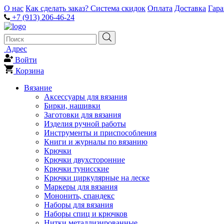
О нас
Как сделать заказ?
Система скидок
Оплата
Доставка
Гар
+7 (913) 206-46-24
Адрес
Войти
Корзина
Вязание
Аксессуары для вязания
Бирки, нашивки
Заготовки для вязания
Изделия ручной работы
Инструменты и приспособления
Книги и журналы по вязанию
Крючки
Крючки двухсторонние
Крючки тунисские
Крючки циркулярные на леске
Маркеры для вязания
Мононить, спандекс
Наборы для вязания
Наборы спиц и крючков
Нитки металлизированные