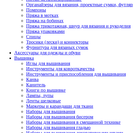
Органайзеры для вязания, проектные сумки, футля
Помпоны
Пряжа в мотках
Пряжа на бобинах
Пряжа трикотажная, шнур для вязания и рукоделия
Пряжа упаковками
Спицы
Тросики (лески) и коннекторы
Фурнитура для вязаных сумок
Аксессуары для одежды и обуви
Вышивка
Иглы для вышивания
Инструменты для ковроткачества
Инструменты и приспособления для вышивания
Канва
Канитель
Книги по вышивке
Лампы, лупы
Ленты шелковые
Маркеры и карандаши для ткани
Наборы для вышивания
Наборы для вышивания бисером
Наборы для вышивания в смешанной технике
Наборы для вышивания гладью
Наборы для вышивания декоративными швами