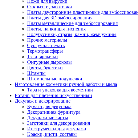
Ножи для вырубки
Открытки, заготовки
Платы двусторонние пластиковые для эмбоссирова
Платы для 3D эмбоссирования
Платы металлические для эмбоссирования
Платы, папки для тиснения
Полубусинки, стразы, камни, жемчужины
Прочие материалы
Сургучная печать
Термотрансферы
Тэги, ярлычки
Фигурные дыроколы
Цветы, букетики
Штампы
Штемпельные подушечки
Изготовление косметики ручной работы и мыла
Тара и упаковка для косметики
Ротанг для плетения искусственный
Декупаж и декорирование
Бумага для декупажа
Декоративная фурнитура
Декупажные карты
Заготовки для декорирования
Инструменты для декупажа
Краски, кисти, составы