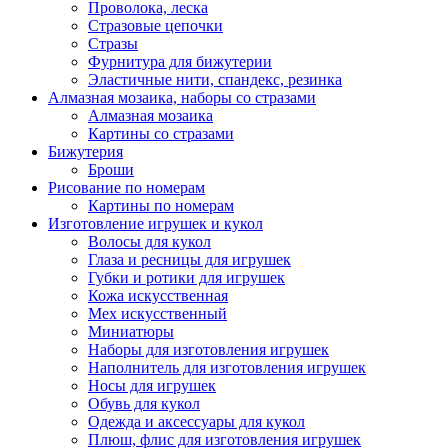
Проволока, леска
Стразовые цепочки
Стразы
Фурнитура для бижутерии
Эластичные нити, спандекс, резинка
Алмазная мозаика, наборы со стразами
Алмазная мозаика
Картины co стразами
Бижутерия
Броши
Рисование по номерам
Картины по номерам
Изготовление игрушек и кукол
Волосы для кукол
Глаза и ресницы для игрушек
Губки и ротики для игрушек
Кожа искусственная
Мех искусственный
Миниатюры
Наборы для изготовления игрушек
Наполнитель для изготовления игрушек
Носы для игрушек
Обувь для кукол
Одежда и аксессуары для кукол
Плюш, флис для изготовления игрушек