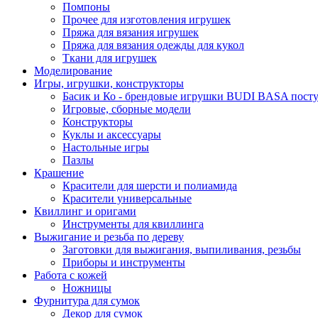
Помпоны
Прочее для изготовления игрушек
Пряжа для вязания игрушек
Пряжа для вязания одежды для кукол
Ткани для игрушек
Моделирование
Игры, игрушки, конструкторы
Басик и Ко - брендовые игрушки BUDI BASA поступ
Игровые, сборные модели
Конструкторы
Куклы и аксессуары
Настольные игры
Пазлы
Крашение
Красители для шерсти и полиамида
Красители универсальные
Квиллинг и оригами
Инструменты для квиллинга
Выжигание и резьба по дереву
Заготовки для выжигания, выпиливания, резьбы
Приборы и инструменты
Работа с кожей
Ножницы
Фурнитура для сумок
Декор для сумок