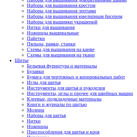
Наборы для вышивания крестом
Наборы для вышивания лентами
Наборы для вышивания ювелирным бисером
Наборы для вышивки украшений
Нитки для вышивания
Ножницы вышивальные
Пайетки
Пяльцы, рамки, станки
Схемы для вышивания на канве
Схемы для вышивания на ткани
Шитье
Бельевая фурнитура и материалы
Булавки
Бумага для чертежных и копировальных работ
Иглы для шитья
Инструменты для шитья и рукоделия
Инструменты, иглы и прочее для швейных машин
Клеевые, подкладочные материалы
Книги и журналы по шитью
Молнии
Наборы для шитья
Нитки
Ножницы
Приспособления для шитья и кроя