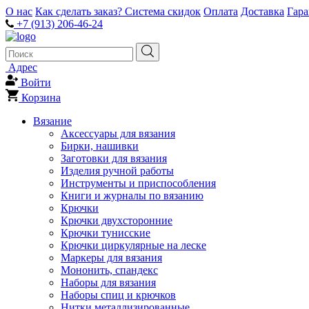
О нас
Как сделать заказ?
Система скидок
Оплата
Доставка
Гар
+7 (913) 206-46-24
Адрес
Войти
Корзина
Вязание
Аксессуары для вязания
Бирки, нашивки
Заготовки для вязания
Изделия ручной работы
Инструменты и приспособления
Книги и журналы по вязанию
Крючки
Крючки двухсторонние
Крючки тунисские
Крючки циркулярные на леске
Маркеры для вязания
Мононить, спандекс
Наборы для вязания
Наборы спиц и крючков
Нитки металлизированные