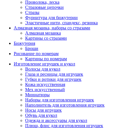
Проволока, леска
Стразовые цепочки
Стразы
Фурнитура для бижутерии
Эластичные нити, спандекс, резинка
Алмазная мозаика, наборы со стразами
Алмазная мозаика
Картины co стразами
Бижутерия
Броши
Рисование по номерам
Картины по номерам
Изготовление игрушек и кукол
Волосы для кукол
Глаза и ресницы для игрушек
Губки и ротики для игрушек
Кожа искусственная
Мех искусственный
Миниатюры
Наборы для изготовления игрушек
Наполнитель для изготовления игрушек
Носы для игрушек
Обувь для кукол
Одежда и аксессуары для кукол
Плюш, флис для изготовления игрушек