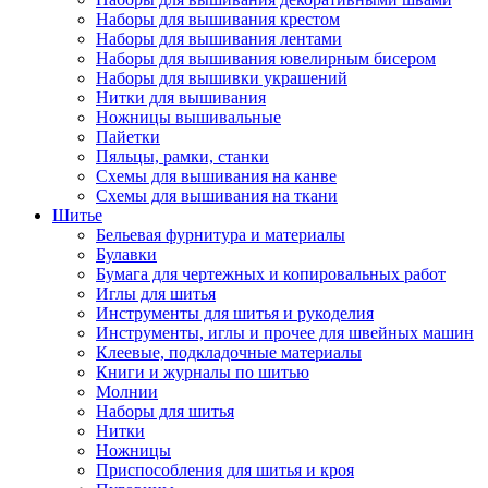
Наборы для вышивания крестом
Наборы для вышивания лентами
Наборы для вышивания ювелирным бисером
Наборы для вышивки украшений
Нитки для вышивания
Ножницы вышивальные
Пайетки
Пяльцы, рамки, станки
Схемы для вышивания на канве
Схемы для вышивания на ткани
Шитье
Бельевая фурнитура и материалы
Булавки
Бумага для чертежных и копировальных работ
Иглы для шитья
Инструменты для шитья и рукоделия
Инструменты, иглы и прочее для швейных машин
Клеевые, подкладочные материалы
Книги и журналы по шитью
Молнии
Наборы для шитья
Нитки
Ножницы
Приспособления для шитья и кроя