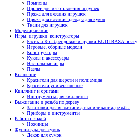
Помпоны
Прочее для изготовления игрушек
Пряжа для вязания игрушек
Пряжа для вязания одежды для кукол
Ткани для игрушек
Моделирование
Игры, игрушки, конструкторы
Басик и Ко - брендовые игрушки BUDI BASA поступ
Игровые, сборные модели
Конструкторы
Куклы и аксессуары
Настольные игры
Пазлы
Крашение
Красители для шерсти и полиамида
Красители универсальные
Квиллинг и оригами
Инструменты для квиллинга
Выжигание и резьба по дереву
Заготовки для выжигания, выпиливания, резьбы
Приборы и инструменты
Работа с кожей
Ножницы
Фурнитура для сумок
Декор для сумок