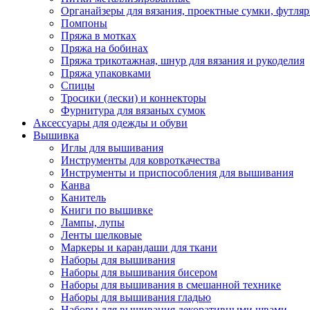
Органайзеры для вязания, проектные сумки, футля
Помпоны
Пряжа в мотках
Пряжа на бобинах
Пряжа трикотажная, шнур для вязания и рукоделия
Пряжа упаковками
Спицы
Тросики (лески) и коннекторы
Фурнитура для вязаных сумок
Аксессуары для одежды и обуви
Вышивка
Иглы для вышивания
Инструменты для ковроткачества
Инструменты и приспособления для вышивания
Канва
Канитель
Книги по вышивке
Лампы, лупы
Ленты шелковые
Маркеры и карандаши для ткани
Наборы для вышивания
Наборы для вышивания бисером
Наборы для вышивания в смешанной технике
Наборы для вышивания гладью
Наборы для вышивания декоративными швами