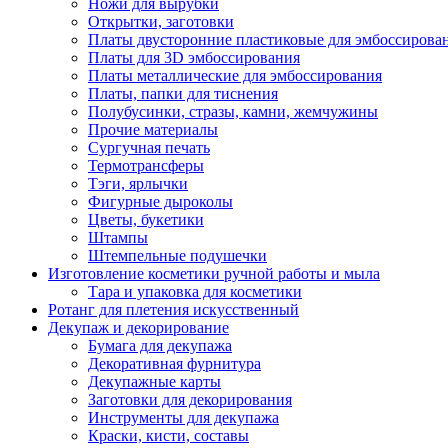
Ножи для вырубки
Открытки, заготовки
Платы двусторонние пластиковые для эмбоссирова
Платы для 3D эмбоссирования
Платы металлические для эмбоссирования
Платы, папки для тиснения
Полубусинки, стразы, камни, жемчужины
Прочие материалы
Сургучная печать
Термотрансферы
Тэги, ярлычки
Фигурные дыроколы
Цветы, букетики
Штампы
Штемпельные подушечки
Изготовление косметики ручной работы и мыла
Тара и упаковка для косметики
Ротанг для плетения искусственный
Декупаж и декорирование
Бумага для декупажа
Декоративная фурнитура
Декупажные карты
Заготовки для декорирования
Инструменты для декупажа
Краски, кисти, составы