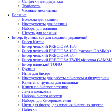
Салфетки для декупажа
Трафареты
Часовые механизмы
Валяние
Волокна для валяния
Инструменты для валяния
Наборы для валяния
Шерсть для валяния
Бисер, бусины, все для создания украшений
Бисер Китай
Бисер чешский PRECIOSA 10/0
Бисер чешский PRECIOSA 10/0 (фасовка GAMMA)
Бисер чешский PRECIOSA 8/0
Бисер чешский PRECIOSA TWIN (фасовка GAMM
Бисер японский TOHO
Бусины
Иглы для бисера
Инструменты для работы с бисером и бижутерией
Канитель, трунцал для вышивки
Книги по бисероплетению
Ленты шелковые
Наборы бисера ассорти
Наборы для бисероплетения
Нити для бисера, для вязания бисерных жгутов
Пайетки