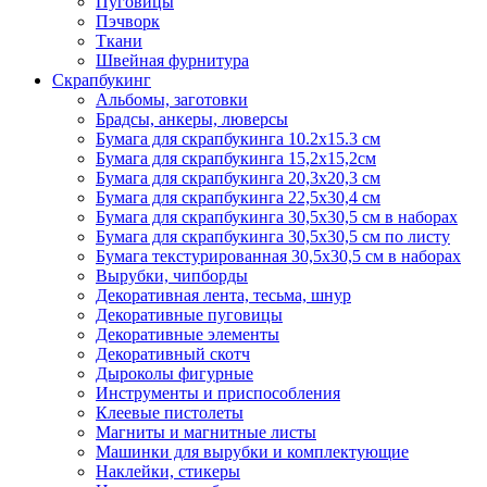
Пуговицы
Пэчворк
Ткани
Швейная фурнитура
Скрапбукинг
Альбомы, заготовки
Брадсы, анкеры, люверсы
Бумага для скрапбукинга 10.2х15.3 см
Бумага для скрапбукинга 15,2х15,2см
Бумага для скрапбукинга 20,3х20,3 см
Бумага для скрапбукинга 22,5х30,4 см
Бумага для скрапбукинга 30,5х30,5 см в наборах
Бумага для скрапбукинга 30,5х30,5 см по листу
Бумага текстурированная 30,5х30,5 см в наборах
Вырубки, чипборды
Декоративная лента, тесьма, шнур
Декоративные пуговицы
Декоративные элементы
Декоративный скотч
Дыроколы фигурные
Инструменты и приспособления
Клеевые пистолеты
Магниты и магнитные листы
Машинки для вырубки и комплектующие
Наклейки, стикеры