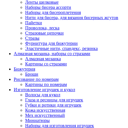
Ленты шелковые
Наборы бисера ассорти
Наборы для бисероплетения
Нити для бисера, для вязания бисерных жгутов
Пайетки
Проволока, леска
Стразовые цепочки
Стразы
Фурнитура для бижутерии
Эластичные нити, спандекс, резинка
Алмазная мозаика, наборы со стразами
Алмазная мозаика
Картины co стразами
Бижутерия
Броши
Рисование по номерам
Картины по номерам
Изготовление игрушек и кукол
Волосы для кукол
Глаза и ресницы для игрушек
Губки и ротики для игрушек
Кожа искусственная
Мех искусственный
Миниатюры
Наборы для изготовления игрушек