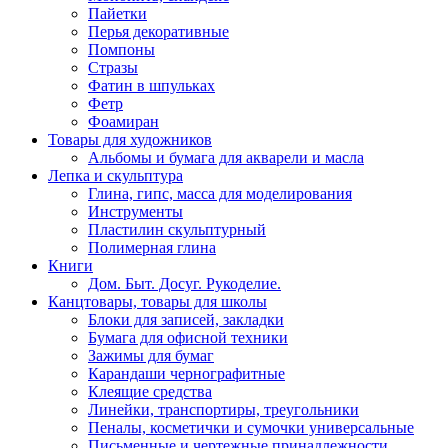
Пайетки
Перья декоративные
Помпоны
Стразы
Фатин в шпульках
Фетр
Фоамиран
Товары для художников
Альбомы и бумага для акварели и масла
Лепка и скульптура
Глина, гипс, масса для моделирования
Инструменты
Пластилин скульптурный
Полимерная глина
Книги
Дом. Быт. Досуг. Рукоделие.
Канцтовары, товары для школы
Блоки для записей, закладки
Бумага для офисной техники
Зажимы для бумаг
Карандаши чернографитные
Клеящие средства
Линейки, транспортиры, треугольники
Пеналы, косметички и сумочки универсальные
Письменные и чертежные принадлежности