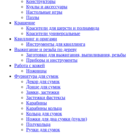
Конструкторы
Куклы и аксессуары
Настольные игры
Пазлы
Крашение
Красители для шерсти и полиамида
Красители универсальные
Квиллинг и оригами
Инструменты для квиллинга
Выжигание и резьба по дереву
Заготовки для выжигания, выпиливания, резьбы
Приборы и инструменты
Работа с кожей
Ножницы
Фурнитура для сумок
Декор для сумок
Донце для сумок
Замки, застежки
Застежки фастексы
Карабины
Карабины кольца
Кольца для сумок
Ножки для дна сумки (пукли)
Полукольца
Ручки для сумок