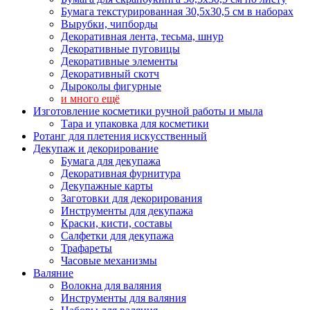
Бумага текстурированная 30,5х30,5 см в наборах
Вырубки, чипборды
Декоративная лента, тесьма, шнур
Декоративные пуговицы
Декоративные элементы
Декоративный скотч
Дыроколы фигурные
и много ещё
Изготовление косметики ручной работы и мыла
Тара и упаковка для косметики
Ротанг для плетения искусственный
Декупаж и декорирование
Бумага для декупажа
Декоративная фурнитура
Декупажные карты
Заготовки для декорирования
Инструменты для декупажа
Краски, кисти, составы
Салфетки для декупажа
Трафареты
Часовые механизмы
Валяние
Волокна для валяния
Инструменты для валяния