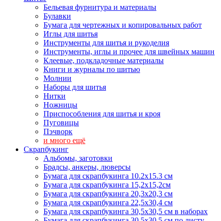
Бельевая фурнитура и материалы
Булавки
Бумага для чертежных и копировальных работ
Иглы для шитья
Инструменты для шитья и рукоделия
Инструменты, иглы и прочее для швейных машин
Клеевые, подкладочные материалы
Книги и журналы по шитью
Молнии
Наборы для шитья
Нитки
Ножницы
Приспособления для шитья и кроя
Пуговицы
Пэчворк
и много ещё
Скрапбукинг
Альбомы, заготовки
Брадсы, анкеры, люверсы
Бумага для скрапбукинга 10.2х15.3 см
Бумага для скрапбукинга 15,2х15,2см
Бумага для скрапбукинга 20,3х20,3 см
Бумага для скрапбукинга 22,5х30,4 см
Бумага для скрапбукинга 30,5х30,5 см в наборах
Бумага для скрапбукинга 30,5х30,5 см по листу