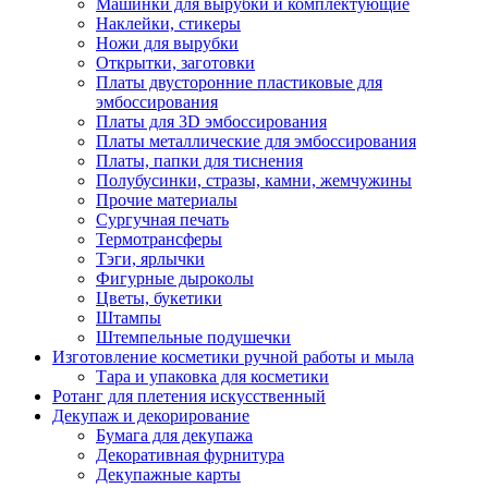
Машинки для вырубки и комплектующие
Наклейки, стикеры
Ножи для вырубки
Открытки, заготовки
Платы двусторонние пластиковые для
эмбоссирования
Платы для 3D эмбоссирования
Платы металлические для эмбоссирования
Платы, папки для тиснения
Полубусинки, стразы, камни, жемчужины
Прочие материалы
Сургучная печать
Термотрансферы
Тэги, ярлычки
Фигурные дыроколы
Цветы, букетики
Штампы
Штемпельные подушечки
Изготовление косметики ручной работы и мыла
Тара и упаковка для косметики
Ротанг для плетения искусственный
Декупаж и декорирование
Бумага для декупажа
Декоративная фурнитура
Декупажные карты