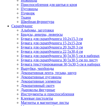
Ножницы
Приспособления для шитья и кроя
Пуговицы
Пэчворк
Ткани
Швейная фурнитура
Скрапбукинг
Альбомы, заготовки
Брадсы, анкеры, люверсы
Бумага для скрапбукинга 10.2х15.3 см
Бумага для скрапбукинга 15,2х15,2см
Бумага для скрапбукинга 20,3х20,3 см
Бумага для скрапбукинга 22,5х30,4 см
Бумага для скрапбукинга 30,5х30,5 см в наборах
Бумага для скрапбукинга 30,5х30,5 см по листу
Бумага текстурированная 30,5х30,5 см в наборах
Вырубки, чипборды
Декоративная лента, тесьма, шнур
Декоративные пуговицы
Декоративные элементы
Декоративный скотч
Дыроколы фигурные
Инструменты и приспособления
Клеевые пистолеты
Магниты и магнитные листы