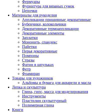
Фермуары
Фурнитура для вязаных сумок
Цепочки
Материалы для рукоделия
Аппликации пришивные декоративные
Бубенчики, колокольчики
Декоративные термоаппликации
Декоративные элементы
Заплатки
Мононить, спандекс
Пайетки
Перья декоративные
Помпоны
Стразы
Фатин в шпульках
Фетр
Фоамиран
Товары для художников
Альбомы и бумага для акварели и масла
Лепка и скульптура
Глина, гипс, масса для моделирования
Инструменты
Пластилин скульптурный
Полимерная глина
Книги