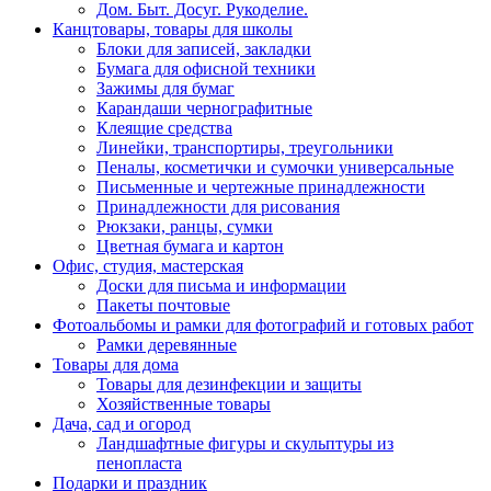
Дом. Быт. Досуг. Рукоделие.
Канцтовары, товары для школы
Блоки для записей, закладки
Бумага для офисной техники
Зажимы для бумаг
Карандаши чернографитные
Клеящие средства
Линейки, транспортиры, треугольники
Пеналы, косметички и сумочки универсальные
Письменные и чертежные принадлежности
Принадлежности для рисования
Рюкзаки, ранцы, сумки
Цветная бумага и картон
Офис, студия, мастерская
Доски для письма и информации
Пакеты почтовые
Фотоальбомы и рамки для фотографий и готовых работ
Рамки деревянные
Товары для дома
Товары для дезинфекции и защиты
Хозяйственные товары
Дача, сад и огород
Ландшафтные фигуры и скульптуры из
пенопласта
Подарки и праздник