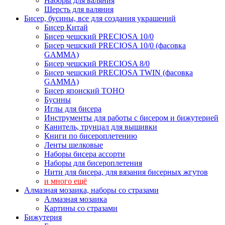
Наборы для валяния
Шерсть для валяния
Бисер, бусины, все для создания украшений
Бисер Китай
Бисер чешский PRECIOSA 10/0
Бисер чешский PRECIOSA 10/0 (фасовка
GAMMA)
Бисер чешский PRECIOSA 8/0
Бисер чешский PRECIOSA TWIN (фасовка
GAMMA)
Бисер японский TOHO
Бусины
Иглы для бисера
Инструменты для работы с бисером и бижутерией
Канитель, трунцал для вышивки
Книги по бисероплетению
Ленты шелковые
Наборы бисера ассорти
Наборы для бисероплетения
Нити для бисера, для вязания бисерных жгутов
и много ещё
Алмазная мозаика, наборы со стразами
Алмазная мозаика
Картины co стразами
Бижутерия