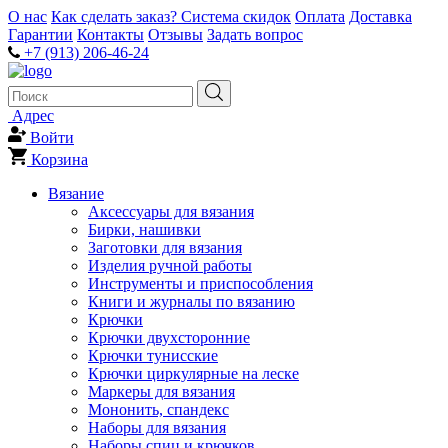
О нас
Как сделать заказ?
Система скидок
Оплата
Доставка
Гарантии
Контакты
Отзывы
Задать вопрос
+7 (913) 206-46-24
Адрес
Войти
Корзина
Вязание
Аксессуары для вязания
Бирки, нашивки
Заготовки для вязания
Изделия ручной работы
Инструменты и приспособления
Книги и журналы по вязанию
Крючки
Крючки двухсторонние
Крючки тунисские
Крючки циркулярные на леске
Маркеры для вязания
Мононить, спандекс
Наборы для вязания
Наборы спиц и крючков