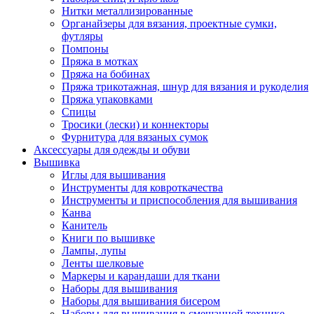
Нитки металлизированные
Органайзеры для вязания, проектные сумки,
футляры
Помпоны
Пряжа в мотках
Пряжа на бобинах
Пряжа трикотажная, шнур для вязания и рукоделия
Пряжа упаковками
Спицы
Тросики (лески) и коннекторы
Фурнитура для вязаных сумок
Аксессуары для одежды и обуви
Вышивка
Иглы для вышивания
Инструменты для ковроткачества
Инструменты и приспособления для вышивания
Канва
Канитель
Книги по вышивке
Лампы, лупы
Ленты шелковые
Маркеры и карандаши для ткани
Наборы для вышивания
Наборы для вышивания бисером
Наборы для вышивания в смешанной технике