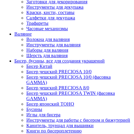
Заготовки для декорирования
Инструменты для декупажа
Краски, кисти, составы
Салфетки для декупажа
Трафареты
Часовые механизмы
Валяние
Волокна для валяния
Инструменты для валяния
Наборы для валяния
Шерсть для валяния
Бисер, бусины, все для создания украшений
Бисер Китай
Бисер чешский PRECIOSA 10/0
Бисер чешский PRECIOSA 10/0 (фасовка
GAMMA)
Бисер чешский PRECIOSA 8/0
Бисер чешский PRECIOSA TWIN (фасовка
GAMMA)
Бисер японский TOHO
Бусины
Иглы для бисера
Инструменты для работы с бисером и бижутерией
Канитель, трунцал для вышивки
Книги по бисероплетению