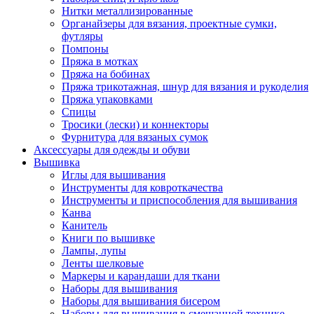
Нитки металлизированные
Органайзеры для вязания, проектные сумки,
футляры
Помпоны
Пряжа в мотках
Пряжа на бобинах
Пряжа трикотажная, шнур для вязания и рукоделия
Пряжа упаковками
Спицы
Тросики (лески) и коннекторы
Фурнитура для вязаных сумок
Аксессуары для одежды и обуви
Вышивка
Иглы для вышивания
Инструменты для ковроткачества
Инструменты и приспособления для вышивания
Канва
Канитель
Книги по вышивке
Лампы, лупы
Ленты шелковые
Маркеры и карандаши для ткани
Наборы для вышивания
Наборы для вышивания бисером
Наборы для вышивания в смешанной технике