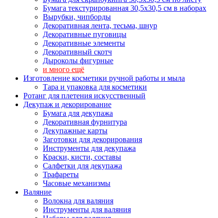
Бумага текстурированная 30,5х30,5 см в наборах
Вырубки, чипборды
Декоративная лента, тесьма, шнур
Декоративные пуговицы
Декоративные элементы
Декоративный скотч
Дыроколы фигурные
и много ещё
Изготовление косметики ручной работы и мыла
Тара и упаковка для косметики
Ротанг для плетения искусственный
Декупаж и декорирование
Бумага для декупажа
Декоративная фурнитура
Декупажные карты
Заготовки для декорирования
Инструменты для декупажа
Краски, кисти, составы
Салфетки для декупажа
Трафареты
Часовые механизмы
Валяние
Волокна для валяния
Инструменты для валяния