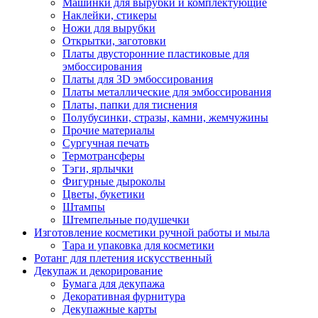
Машинки для вырубки и комплектующие
Наклейки, стикеры
Ножи для вырубки
Открытки, заготовки
Платы двусторонние пластиковые для
эмбоссирования
Платы для 3D эмбоссирования
Платы металлические для эмбоссирования
Платы, папки для тиснения
Полубусинки, стразы, камни, жемчужины
Прочие материалы
Сургучная печать
Термотрансферы
Тэги, ярлычки
Фигурные дыроколы
Цветы, букетики
Штампы
Штемпельные подушечки
Изготовление косметики ручной работы и мыла
Тара и упаковка для косметики
Ротанг для плетения искусственный
Декупаж и декорирование
Бумага для декупажа
Декоративная фурнитура
Декупажные карты