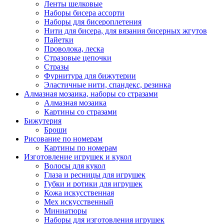
Ленты шелковые
Наборы бисера ассорти
Наборы для бисероплетения
Нити для бисера, для вязания бисерных жгутов
Пайетки
Проволока, леска
Стразовые цепочки
Стразы
Фурнитура для бижутерии
Эластичные нити, спандекс, резинка
Алмазная мозаика, наборы со стразами
Алмазная мозаика
Картины co стразами
Бижутерия
Броши
Рисование по номерам
Картины по номерам
Изготовление игрушек и кукол
Волосы для кукол
Глаза и ресницы для игрушек
Губки и ротики для игрушек
Кожа искусственная
Мех искусственный
Миниатюры
Наборы для изготовления игрушек