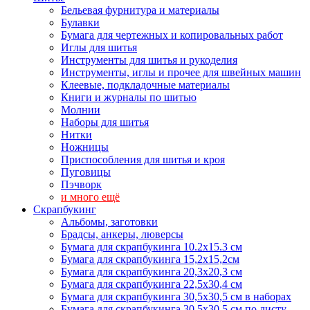
Бельевая фурнитура и материалы
Булавки
Бумага для чертежных и копировальных работ
Иглы для шитья
Инструменты для шитья и рукоделия
Инструменты, иглы и прочее для швейных машин
Клеевые, подкладочные материалы
Книги и журналы по шитью
Молнии
Наборы для шитья
Нитки
Ножницы
Приспособления для шитья и кроя
Пуговицы
Пэчворк
и много ещё
Скрапбукинг
Альбомы, заготовки
Брадсы, анкеры, люверсы
Бумага для скрапбукинга 10.2х15.3 см
Бумага для скрапбукинга 15,2х15,2см
Бумага для скрапбукинга 20,3х20,3 см
Бумага для скрапбукинга 22,5х30,4 см
Бумага для скрапбукинга 30,5х30,5 см в наборах
Бумага для скрапбукинга 30,5х30,5 см по листу