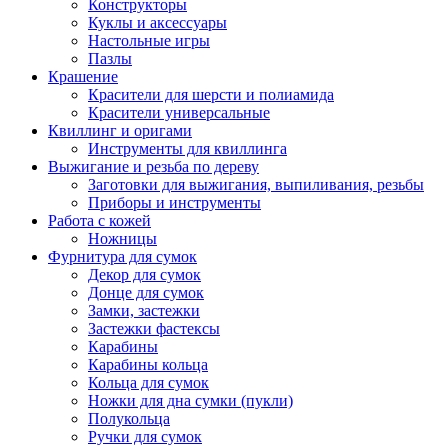
Конструкторы
Куклы и аксессуары
Настольные игры
Пазлы
Крашение
Красители для шерсти и полиамида
Красители универсальные
Квиллинг и оригами
Инструменты для квиллинга
Выжигание и резьба по дереву
Заготовки для выжигания, выпиливания, резьбы
Приборы и инструменты
Работа с кожей
Ножницы
Фурнитура для сумок
Декор для сумок
Донце для сумок
Замки, застежки
Застежки фастексы
Карабины
Карабины кольца
Кольца для сумок
Ножки для дна сумки (пукли)
Полукольца
Ручки для сумок