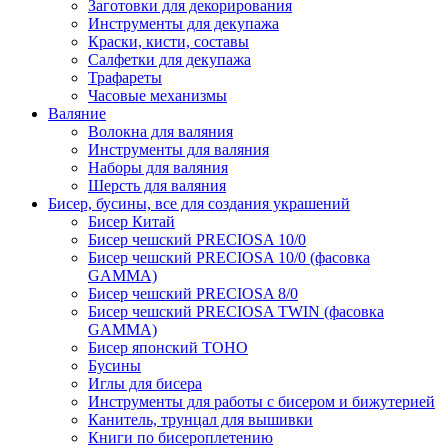
Заготовки для декорирования
Инструменты для декупажа
Краски, кисти, составы
Салфетки для декупажа
Трафареты
Часовые механизмы
Валяние
Волокна для валяния
Инструменты для валяния
Наборы для валяния
Шерсть для валяния
Бисер, бусины, все для создания украшений
Бисер Китай
Бисер чешский PRECIOSA 10/0
Бисер чешский PRECIOSA 10/0 (фасовка
GAMMA)
Бисер чешский PRECIOSA 8/0
Бисер чешский PRECIOSA TWIN (фасовка
GAMMA)
Бисер японский TOHO
Бусины
Иглы для бисера
Инструменты для работы с бисером и бижутерией
Канитель, трунцал для вышивки
Книги по бисероплетению