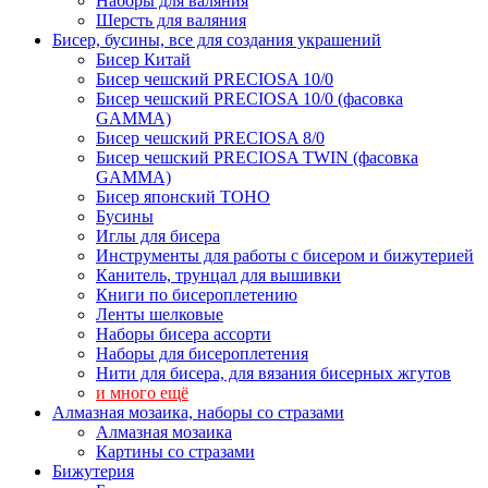
Наборы для валяния
Шерсть для валяния
Бисер, бусины, все для создания украшений
Бисер Китай
Бисер чешский PRECIOSA 10/0
Бисер чешский PRECIOSA 10/0 (фасовка
GAMMA)
Бисер чешский PRECIOSA 8/0
Бисер чешский PRECIOSA TWIN (фасовка
GAMMA)
Бисер японский TOHO
Бусины
Иглы для бисера
Инструменты для работы с бисером и бижутерией
Канитель, трунцал для вышивки
Книги по бисероплетению
Ленты шелковые
Наборы бисера ассорти
Наборы для бисероплетения
Нити для бисера, для вязания бисерных жгутов
и много ещё
Алмазная мозаика, наборы со стразами
Алмазная мозаика
Картины co стразами
Бижутерия