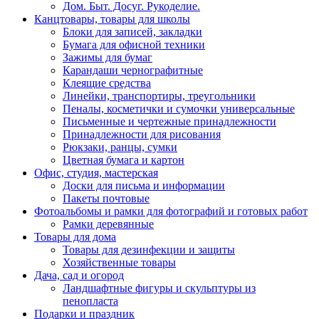
Дом. Быт. Досуг. Рукоделие.
Канцтовары, товары для школы
Блоки для записей, закладки
Бумага для офисной техники
Зажимы для бумаг
Карандаши чернографитные
Клеящие средства
Линейки, транспортиры, треугольники
Пеналы, косметички и сумочки универсальные
Письменные и чертежные принадлежности
Принадлежности для рисования
Рюкзаки, ранцы, сумки
Цветная бумага и картон
Офис, студия, мастерская
Доски для письма и информации
Пакеты почтовые
Фотоальбомы и рамки для фотографий и готовых работ
Рамки деревянные
Товары для дома
Товары для дезинфекции и защиты
Хозяйственные товары
Дача, сад и огород
Ландшафтные фигуры и скульптуры из
пенопласта
Подарки и праздник