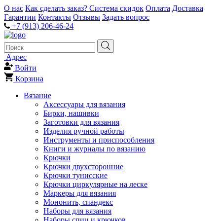
О нас
Как сделать заказ?
Система скидок
Оплата
Доставка
Гарантии
Контакты
Отзывы
Задать вопрос
+7 (913) 206-46-24
Адрес
Войти
Корзина
Вязание
Аксессуары для вязания
Бирки, нашивки
Заготовки для вязания
Изделия ручной работы
Инструменты и приспособления
Книги и журналы по вязанию
Крючки
Крючки двухсторонние
Крючки тунисские
Крючки циркулярные на леске
Маркеры для вязания
Мононить, спандекс
Наборы для вязания
Наборы спиц и крючков