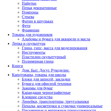
Пайетки
Перья декоративные
Помпоны
Стразы
Фатин в шпульках
Фетр
Фоамиран
Товары для художников
Альбомы и бумага для акварели и масла
Лепка и скульптура
Глина, гипс, масса для моделирования
Инструменты
Пластилин скульптурный
Полимерная глина
Книги
Дом. Быт. Досуг. Рукоделие.
Канцтовары, товары для школы
Блоки для записей, закладки
Бумага для офисной техники
Зажимы для бумаг
Карандаши чернографитные
Клеящие средства
Линейки, транспортиры, треугольники
Пеналы, косметички и сумочки универсальные
Письменные и чертежные принадлежности