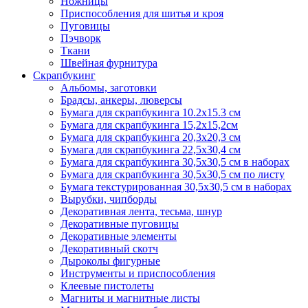
Ножницы
Приспособления для шитья и кроя
Пуговицы
Пэчворк
Ткани
Швейная фурнитура
Скрапбукинг
Альбомы, заготовки
Брадсы, анкеры, люверсы
Бумага для скрапбукинга 10.2х15.3 см
Бумага для скрапбукинга 15,2х15,2см
Бумага для скрапбукинга 20,3х20,3 см
Бумага для скрапбукинга 22,5х30,4 см
Бумага для скрапбукинга 30,5х30,5 см в наборах
Бумага для скрапбукинга 30,5х30,5 см по листу
Бумага текстурированная 30,5х30,5 см в наборах
Вырубки, чипборды
Декоративная лента, тесьма, шнур
Декоративные пуговицы
Декоративные элементы
Декоративный скотч
Дыроколы фигурные
Инструменты и приспособления
Клеевые пистолеты
Магниты и магнитные листы