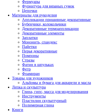
Фермуары
Фурнитура для вязаных сумок
Цепочки
Материалы для рукоделия
Аппликации пришивные декоративные
Бубенчики, колокольчики
Декоративные термоаппликации
Декоративные элементы
Заплатки
Мононить, спандекс
Пайетки
Перья декоративные
Помпоны
Стразы
Фатин в шпульках
Фетр
Фоамиран
Товары для художников
Альбомы и бумага для акварели и масла
Лепка и скульптура
Глина, гипс, масса для моделирования
Инструменты
Пластилин скульптурный
Полимерная глина
Книги