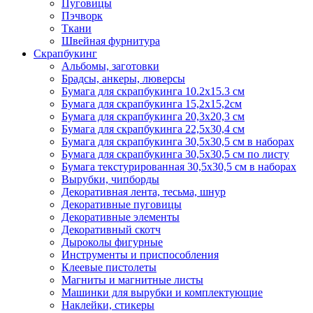
Пуговицы
Пэчворк
Ткани
Швейная фурнитура
Скрапбукинг
Альбомы, заготовки
Брадсы, анкеры, люверсы
Бумага для скрапбукинга 10.2х15.3 см
Бумага для скрапбукинга 15,2х15,2см
Бумага для скрапбукинга 20,3х20,3 см
Бумага для скрапбукинга 22,5х30,4 см
Бумага для скрапбукинга 30,5х30,5 см в наборах
Бумага для скрапбукинга 30,5х30,5 см по листу
Бумага текстурированная 30,5х30,5 см в наборах
Вырубки, чипборды
Декоративная лента, тесьма, шнур
Декоративные пуговицы
Декоративные элементы
Декоративный скотч
Дыроколы фигурные
Инструменты и приспособления
Клеевые пистолеты
Магниты и магнитные листы
Машинки для вырубки и комплектующие
Наклейки, стикеры