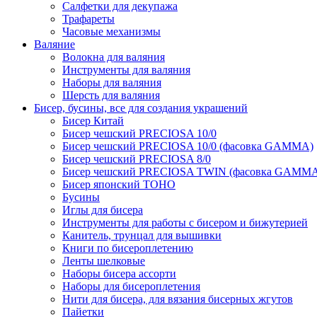
Салфетки для декупажа
Трафареты
Часовые механизмы
Валяние
Волокна для валяния
Инструменты для валяния
Наборы для валяния
Шерсть для валяния
Бисер, бусины, все для создания украшений
Бисер Китай
Бисер чешский PRECIOSA 10/0
Бисер чешский PRECIOSA 10/0 (фасовка GAMMA)
Бисер чешский PRECIOSA 8/0
Бисер чешский PRECIOSA TWIN (фасовка GAMM
Бисер японский TOHO
Бусины
Иглы для бисера
Инструменты для работы с бисером и бижутерией
Канитель, трунцал для вышивки
Книги по бисероплетению
Ленты шелковые
Наборы бисера ассорти
Наборы для бисероплетения
Нити для бисера, для вязания бисерных жгутов
Пайетки