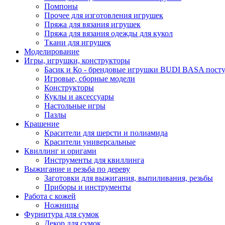
Помпоны
Прочее для изготовления игрушек
Пряжа для вязания игрушек
Пряжа для вязания одежды для кукол
Ткани для игрушек
Моделирование
Игры, игрушки, конструкторы
Басик и Ко - брендовые игрушки BUDI BASA поступ
Игровые, сборные модели
Конструкторы
Куклы и аксессуары
Настольные игры
Пазлы
Крашение
Красители для шерсти и полиамида
Красители универсальные
Квиллинг и оригами
Инструменты для квиллинга
Выжигание и резьба по дереву
Заготовки для выжигания, выпиливания, резьбы
Приборы и инструменты
Работа с кожей
Ножницы
Фурнитура для сумок
Декор для сумок