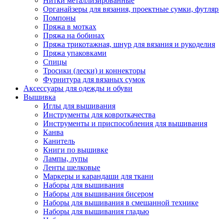
Нитки металлизированные
Органайзеры для вязания, проектные сумки, футля
Помпоны
Пряжа в мотках
Пряжа на бобинах
Пряжа трикотажная, шнур для вязания и рукоделия
Пряжа упаковками
Спицы
Тросики (лески) и коннекторы
Фурнитура для вязаных сумок
Аксессуары для одежды и обуви
Вышивка
Иглы для вышивания
Инструменты для ковроткачества
Инструменты и приспособления для вышивания
Канва
Канитель
Книги по вышивке
Лампы, лупы
Ленты шелковые
Маркеры и карандаши для ткани
Наборы для вышивания
Наборы для вышивания бисером
Наборы для вышивания в смешанной технике
Наборы для вышивания гладью