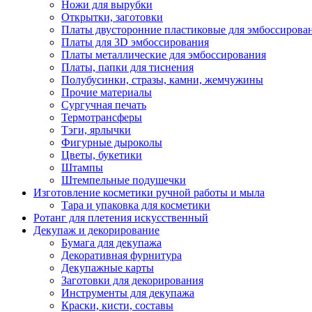
Ножи для вырубки
Открытки, заготовки
Платы двусторонние пластиковые для эмбоссирова
Платы для 3D эмбоссирования
Платы металлические для эмбоссирования
Платы, папки для тиснения
Полубусинки, стразы, камни, жемчужины
Прочие материалы
Сургучная печать
Термотрансферы
Тэги, ярлычки
Фигурные дыроколы
Цветы, букетики
Штампы
Штемпельные подушечки
Изготовление косметики ручной работы и мыла
Тара и упаковка для косметики
Ротанг для плетения искусственный
Декупаж и декорирование
Бумага для декупажа
Декоративная фурнитура
Декупажные карты
Заготовки для декорирования
Инструменты для декупажа
Краски, кисти, составы