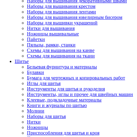
Наборы для вышивания декоративными швами
Наборы для вышивания крестом
Наборы для вышивания лентами
Наборы для вышивания ювелирным бисером
Наборы для вышивки украшений
Нитки для вышивания
Ножницы вышивальные
Пайетки
Пяльцы, рамки, станки
Схемы для вышивания на канве
Схемы для вышивания на ткани
Шитье
Бельевая фурнитура и материалы
Булавки
Бумага для чертежных и копировальных работ
Иглы для шитья
Инструменты для шитья и рукоделия
Инструменты, иглы и прочее для швейных машин
Клеевые, подкладочные материалы
Книги и журналы по шитью
Молнии
Наборы для шитья
Нитки
Ножницы
Приспособления для шитья и кроя