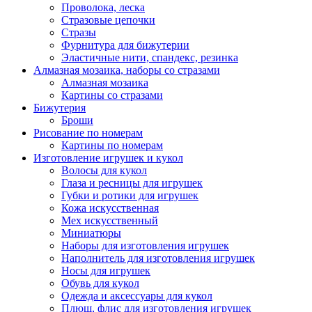
Проволока, леска
Стразовые цепочки
Стразы
Фурнитура для бижутерии
Эластичные нити, спандекс, резинка
Алмазная мозаика, наборы со стразами
Алмазная мозаика
Картины co стразами
Бижутерия
Броши
Рисование по номерам
Картины по номерам
Изготовление игрушек и кукол
Волосы для кукол
Глаза и ресницы для игрушек
Губки и ротики для игрушек
Кожа искусственная
Мех искусственный
Миниатюры
Наборы для изготовления игрушек
Наполнитель для изготовления игрушек
Носы для игрушек
Обувь для кукол
Одежда и аксессуары для кукол
Плюш, флис для изготовления игрушек