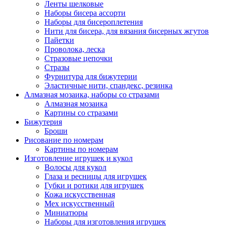
Ленты шелковые
Наборы бисера ассорти
Наборы для бисероплетения
Нити для бисера, для вязания бисерных жгутов
Пайетки
Проволока, леска
Стразовые цепочки
Стразы
Фурнитура для бижутерии
Эластичные нити, спандекс, резинка
Алмазная мозаика, наборы со стразами
Алмазная мозаика
Картины co стразами
Бижутерия
Броши
Рисование по номерам
Картины по номерам
Изготовление игрушек и кукол
Волосы для кукол
Глаза и ресницы для игрушек
Губки и ротики для игрушек
Кожа искусственная
Мех искусственный
Миниатюры
Наборы для изготовления игрушек