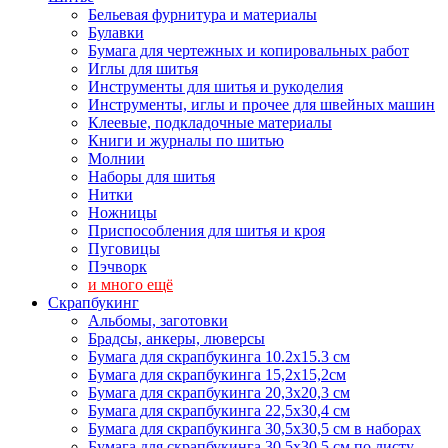
Бельевая фурнитура и материалы
Булавки
Бумага для чертежных и копировальных работ
Иглы для шитья
Инструменты для шитья и рукоделия
Инструменты, иглы и прочее для швейных машин
Клеевые, подкладочные материалы
Книги и журналы по шитью
Молнии
Наборы для шитья
Нитки
Ножницы
Приспособления для шитья и кроя
Пуговицы
Пэчворк
и много ещё
Скрапбукинг
Альбомы, заготовки
Брадсы, анкеры, люверсы
Бумага для скрапбукинга 10.2х15.3 см
Бумага для скрапбукинга 15,2х15,2см
Бумага для скрапбукинга 20,3х20,3 см
Бумага для скрапбукинга 22,5х30,4 см
Бумага для скрапбукинга 30,5х30,5 см в наборах
Бумага для скрапбукинга 30,5х30,5 см по листу