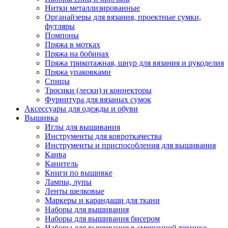
Нитки металлизированные
Органайзеры для вязания, проектные сумки,
футляры
Помпоны
Пряжа в мотках
Пряжа на бобинах
Пряжа трикотажная, шнур для вязания и рукоделия
Пряжа упаковками
Спицы
Тросики (лески) и коннекторы
Фурнитура для вязаных сумок
Аксессуары для одежды и обуви
Вышивка
Иглы для вышивания
Инструменты для ковроткачества
Инструменты и приспособления для вышивания
Канва
Канитель
Книги по вышивке
Лампы, лупы
Ленты шелковые
Маркеры и карандаши для ткани
Наборы для вышивания
Наборы для вышивания бисером
Наборы для вышивания в смешанной технике