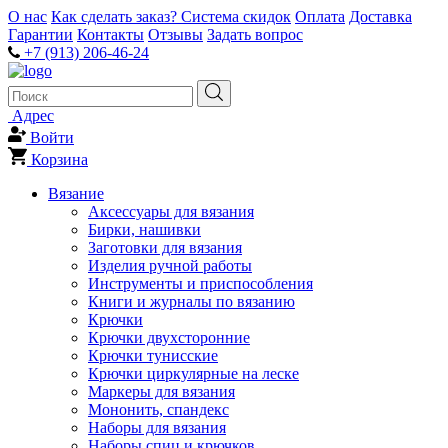
О нас
Как сделать заказ?
Система скидок
Оплата
Доставка
Гарантии
Контакты
Отзывы
Задать вопрос
+7 (913) 206-46-24
Адрес
Войти
Корзина
Вязание
Аксессуары для вязания
Бирки, нашивки
Заготовки для вязания
Изделия ручной работы
Инструменты и приспособления
Книги и журналы по вязанию
Крючки
Крючки двухсторонние
Крючки тунисские
Крючки циркулярные на леске
Маркеры для вязания
Мононить, спандекс
Наборы для вязания
Наборы спиц и крючков