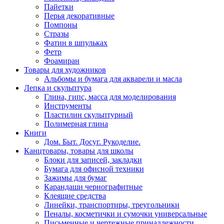
Пайетки
Перья декоративные
Помпоны
Стразы
Фатин в шпульках
Фетр
Фоамиран
Товары для художников
Альбомы и бумага для акварели и масла
Лепка и скульптура
Глина, гипс, масса для моделирования
Инструменты
Пластилин скульптурный
Полимерная глина
Книги
Дом. Быт. Досуг. Рукоделие.
Канцтовары, товары для школы
Блоки для записей, закладки
Бумага для офисной техники
Зажимы для бумаг
Карандаши чернографитные
Клеящие средства
Линейки, транспортиры, треугольники
Пеналы, косметички и сумочки универсальные
Письменные и чертежные принадлежности