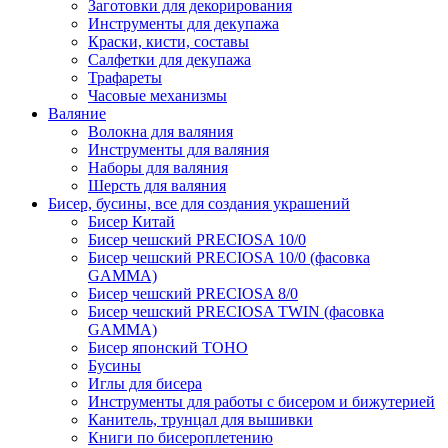
Заготовки для декорирования
Инструменты для декупажа
Краски, кисти, составы
Салфетки для декупажа
Трафареты
Часовые механизмы
Валяние
Волокна для валяния
Инструменты для валяния
Наборы для валяния
Шерсть для валяния
Бисер, бусины, все для создания украшений
Бисер Китай
Бисер чешский PRECIOSA 10/0
Бисер чешский PRECIOSA 10/0 (фасовка
GAMMA)
Бисер чешский PRECIOSA 8/0
Бисер чешский PRECIOSA TWIN (фасовка
GAMMA)
Бисер японский TOHO
Бусины
Иглы для бисера
Инструменты для работы с бисером и бижутерией
Канитель, трунцал для вышивки
Книги по бисероплетению