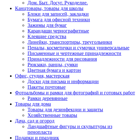
Дом. Быт. Досуг. Рукоделие.
Канцтовары, товары для школы
Блоки для записей, закладки
Бумага для офисной техники
Зажимы для бумаг
Карандаши чернографитные
Клеящие средства
Линейки, транспортиры, треугольники
Пеналы, косметички и сумочки универсальные
Письменные и чертежные принадлежности
Принадлежности для рисования
Рюкзаки, ранцы, сумки
Цветная бумага и картон
Офис, студия, мастерская
Доски для письма и информации
Пакеты почтовые
Фотоальбомы и рамки для фотографий и готовых работ
Рамки деревянные
Товары для дома
Товары для дезинфекции и защиты
Хозяйственные товары
Дача, сад и огород
Ландшафтные фигуры и скульптуры из
пенопласта
Подарки и праздник