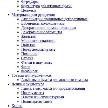
Фермуары
Фурнитура для вязаных сумок
Цепочки
Материалы для рукоделия
Аппликации пришивные декоративные
Бубенчики, колокольчики
Декоративные термоаппликации
Декоративные элементы
Заплатки
Мононить, спандекс
Пайетки
Перья декоративные
Помпоны
Стразы
Фатин в шпульках
Фетр
Фоамиран
Товары для художников
Альбомы и бумага для акварели и масла
Лепка и скульптура
Глина, гипс, масса для моделирования
Инструменты
Пластилин скульптурный
Полимерная глина
Книги