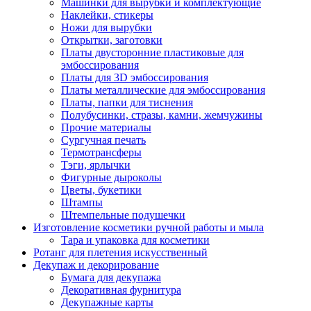
Машинки для вырубки и комплектующие
Наклейки, стикеры
Ножи для вырубки
Открытки, заготовки
Платы двусторонние пластиковые для
эмбоссирования
Платы для 3D эмбоссирования
Платы металлические для эмбоссирования
Платы, папки для тиснения
Полубусинки, стразы, камни, жемчужины
Прочие материалы
Сургучная печать
Термотрансферы
Тэги, ярлычки
Фигурные дыроколы
Цветы, букетики
Штампы
Штемпельные подушечки
Изготовление косметики ручной работы и мыла
Тара и упаковка для косметики
Ротанг для плетения искусственный
Декупаж и декорирование
Бумага для декупажа
Декоративная фурнитура
Декупажные карты