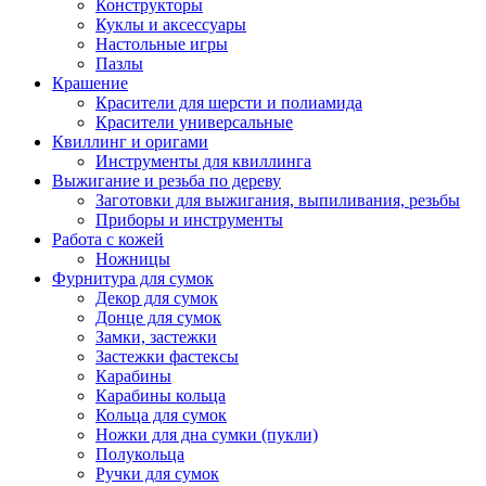
Конструкторы
Куклы и аксессуары
Настольные игры
Пазлы
Крашение
Красители для шерсти и полиамида
Красители универсальные
Квиллинг и оригами
Инструменты для квиллинга
Выжигание и резьба по дереву
Заготовки для выжигания, выпиливания, резьбы
Приборы и инструменты
Работа с кожей
Ножницы
Фурнитура для сумок
Декор для сумок
Донце для сумок
Замки, застежки
Застежки фастексы
Карабины
Карабины кольца
Кольца для сумок
Ножки для дна сумки (пукли)
Полукольца
Ручки для сумок