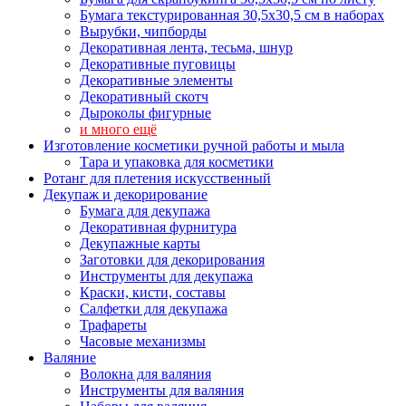
Бумага текстурированная 30,5х30,5 см в наборах
Вырубки, чипборды
Декоративная лента, тесьма, шнур
Декоративные пуговицы
Декоративные элементы
Декоративный скотч
Дыроколы фигурные
и много ещё
Изготовление косметики ручной работы и мыла
Тара и упаковка для косметики
Ротанг для плетения искусственный
Декупаж и декорирование
Бумага для декупажа
Декоративная фурнитура
Декупажные карты
Заготовки для декорирования
Инструменты для декупажа
Краски, кисти, составы
Салфетки для декупажа
Трафареты
Часовые механизмы
Валяние
Волокна для валяния
Инструменты для валяния