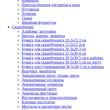
Ножницы
Приспособления для шитья и кроя
Пуговицы
Пэчворк
Ткани
Швейная фурнитура
Скрапбукинг
Альбомы, заготовки
Брадсы, анкеры, люверсы
Бумага для скрапбукинга 10.2х15.3 см
Бумага для скрапбукинга 15,2х15,2см
Бумага для скрапбукинга 20,3х20,3 см
Бумага для скрапбукинга 22,5х30,4 см
Бумага для скрапбукинга 30,5х30,5 см в наборах
Бумага для скрапбукинга 30,5х30,5 см по листу
Бумага текстурированная 30,5х30,5 см в наборах
Вырубки, чипборды
Декоративная лента, тесьма, шнур
Декоративные пуговицы
Декоративные элементы
Декоративный скотч
Дыроколы фигурные
Инструменты и приспособления
Клеевые пистолеты
Магниты и магнитные листы