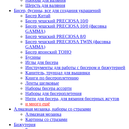
Наборы для валяния
Шерсть для валяния
Бисер, бусины, все для создания украшений
Бисер Китай
Бисер чешский PRECIOSA 10/0
Бисер чешский PRECIOSA 10/0 (фасовка
GAMMA)
Бисер чешский PRECIOSA 8/0
Бисер чешский PRECIOSA TWIN (фасовка
GAMMA)
Бисер японский TOHO
Бусины
Иглы для бисера
Инструменты для работы с бисером и бижутерией
Канитель, трунцал для вышивки
Книги по бисероплетению
Ленты шелковые
Наборы бисера ассорти
Наборы для бисероплетения
Нити для бисера, для вязания бисерных жгутов
и много ещё
Алмазная мозаика, наборы со стразами
Алмазная мозаика
Картины co стразами
Бижутерия