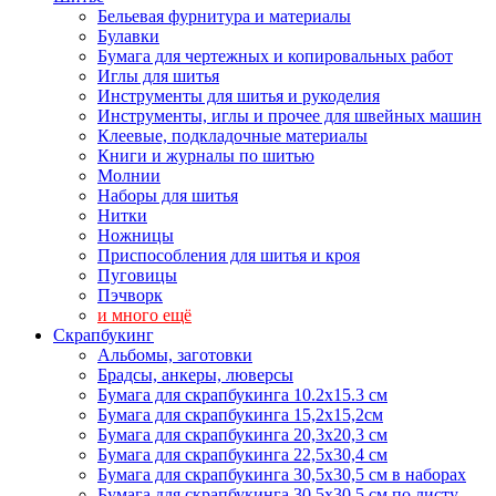
Бельевая фурнитура и материалы
Булавки
Бумага для чертежных и копировальных работ
Иглы для шитья
Инструменты для шитья и рукоделия
Инструменты, иглы и прочее для швейных машин
Клеевые, подкладочные материалы
Книги и журналы по шитью
Молнии
Наборы для шитья
Нитки
Ножницы
Приспособления для шитья и кроя
Пуговицы
Пэчворк
и много ещё
Скрапбукинг
Альбомы, заготовки
Брадсы, анкеры, люверсы
Бумага для скрапбукинга 10.2х15.3 см
Бумага для скрапбукинга 15,2х15,2см
Бумага для скрапбукинга 20,3х20,3 см
Бумага для скрапбукинга 22,5х30,4 см
Бумага для скрапбукинга 30,5х30,5 см в наборах
Бумага для скрапбукинга 30,5х30,5 см по листу