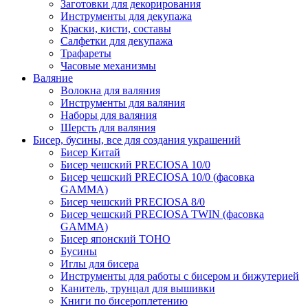
Заготовки для декорирования
Инструменты для декупажа
Краски, кисти, составы
Салфетки для декупажа
Трафареты
Часовые механизмы
Валяние
Волокна для валяния
Инструменты для валяния
Наборы для валяния
Шерсть для валяния
Бисер, бусины, все для создания украшений
Бисер Китай
Бисер чешский PRECIOSA 10/0
Бисер чешский PRECIOSA 10/0 (фасовка
GAMMA)
Бисер чешский PRECIOSA 8/0
Бисер чешский PRECIOSA TWIN (фасовка
GAMMA)
Бисер японский TOHO
Бусины
Иглы для бисера
Инструменты для работы с бисером и бижутерией
Канитель, трунцал для вышивки
Книги по бисероплетению