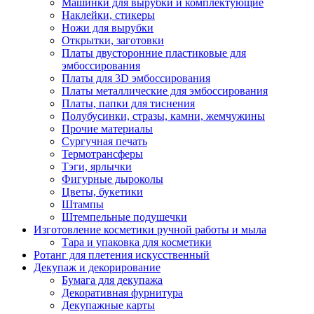
Машинки для вырубки и комплектующие
Наклейки, стикеры
Ножи для вырубки
Открытки, заготовки
Платы двусторонние пластиковые для
эмбоссирования
Платы для 3D эмбоссирования
Платы металлические для эмбоссирования
Платы, папки для тиснения
Полубусинки, стразы, камни, жемчужины
Прочие материалы
Сургучная печать
Термотрансферы
Тэги, ярлычки
Фигурные дыроколы
Цветы, букетики
Штампы
Штемпельные подушечки
Изготовление косметики ручной работы и мыла
Тара и упаковка для косметики
Ротанг для плетения искусственный
Декупаж и декорирование
Бумага для декупажа
Декоративная фурнитура
Декупажные карты