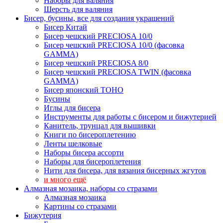
Наборы для валяния
Шерсть для валяния
Бисер, бусины, все для создания украшений
Бисер Китай
Бисер чешский PRECIOSA 10/0
Бисер чешский PRECIOSA 10/0 (фасовка
GAMMA)
Бисер чешский PRECIOSA 8/0
Бисер чешский PRECIOSA TWIN (фасовка
GAMMA)
Бисер японский TOHO
Бусины
Иглы для бисера
Инструменты для работы с бисером и бижутерией
Канитель, трунцал для вышивки
Книги по бисероплетению
Ленты шелковые
Наборы бисера ассорти
Наборы для бисероплетения
Нити для бисера, для вязания бисерных жгутов
и много ещё
Алмазная мозаика, наборы со стразами
Алмазная мозаика
Картины co стразами
Бижутерия