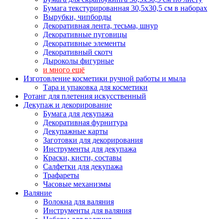
Бумага текстурированная 30,5х30,5 см в наборах
Вырубки, чипборды
Декоративная лента, тесьма, шнур
Декоративные пуговицы
Декоративные элементы
Декоративный скотч
Дыроколы фигурные
и много ещё
Изготовление косметики ручной работы и мыла
Тара и упаковка для косметики
Ротанг для плетения искусственный
Декупаж и декорирование
Бумага для декупажа
Декоративная фурнитура
Декупажные карты
Заготовки для декорирования
Инструменты для декупажа
Краски, кисти, составы
Салфетки для декупажа
Трафареты
Часовые механизмы
Валяние
Волокна для валяния
Инструменты для валяния