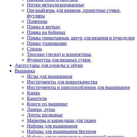
Нитки металлизированные
Органайзеры для вязания, проектные сумки,
футляры
Помпоны
Пряжа в мотках
Пряжа на бобинах
Пряжа трикотажная, шнур для вязания и рукоделия
Пряжа упаковками
Спицы
Тросики (лески) и коннекторы
Фурнитура для вязаных сумок
Аксессуары для одежды и обуви
Вышивка
Иглы для вышивания
Инструменты для ковроткачества
Инструменты и приспособления для вышивания
Канва
Канитель
Книги по вышивке
Лампы, лупы
Ленты шелковые
Маркеры и карандаши для ткани
Наборы для вышивания
Наборы для вышивания бисером
Наборы для вышивания в смешанной технике