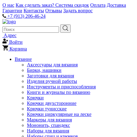
О нас
Как сделать заказ?
Система скидок
Оплата
Доставка
Гарантии
Контакты
Отзывы
Задать вопрос
+7 (913) 206-46-24
Адрес
Войти
Корзина
Вязание
Аксессуары для вязания
Бирки, нашивки
Заготовки для вязания
Изделия ручной работы
Инструменты и приспособления
Книги и журналы по вязанию
Крючки
Крючки двухсторонние
Крючки тунисские
Крючки циркулярные на леске
Маркеры для вязания
Мононить, спандекс
Наборы для вязания
Наборы спиц и крючков