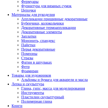
Фермуары
Фурнитура для вязаных сумок
Цепочки
Материалы для рукоделия
Аппликации пришивные декоративные
Бубенчики, колокольчики
Декоративные термоаппликации
Декоративные элементы
Заплатки
Мононить, спандекс
Пайетки
Перья декоративные
Помпоны
Стразы
Фатин в шпульках
Фетр
Фоамиран
Товары для художников
Альбомы и бумага для акварели и масла
Лепка и скульптура
Глина, гипс, масса для моделирования
Инструменты
Пластилин скульптурный
Полимерная глина
Книги