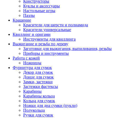
Конструкторы
Куклы и аксессуары
Настольные игры
Пазлы
Крашение
Красители для шерсти и полиамида
Красители универсальные
Квиллинг и оригами
Инструменты для квиллинга
Выжигание и резьба по дереву
Заготовки для выжигания, выпиливания, резьбы
Приборы и инструменты
Работа с кожей
Ножницы
Фурнитура для сумок
Декор для сумок
Донце для сумок
Замки, застежки
Застежки фастексы
Карабины
Карабины кольца
Кольца для сумок
Ножки для дна сумки (пукли)
Полукольца
Ручки для сумок