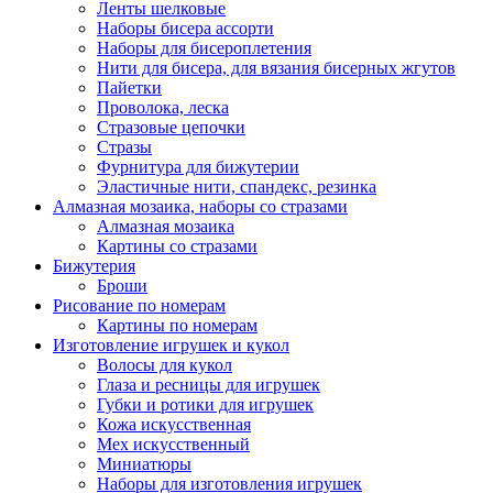
Ленты шелковые
Наборы бисера ассорти
Наборы для бисероплетения
Нити для бисера, для вязания бисерных жгутов
Пайетки
Проволока, леска
Стразовые цепочки
Стразы
Фурнитура для бижутерии
Эластичные нити, спандекс, резинка
Алмазная мозаика, наборы со стразами
Алмазная мозаика
Картины co стразами
Бижутерия
Броши
Рисование по номерам
Картины по номерам
Изготовление игрушек и кукол
Волосы для кукол
Глаза и ресницы для игрушек
Губки и ротики для игрушек
Кожа искусственная
Мех искусственный
Миниатюры
Наборы для изготовления игрушек