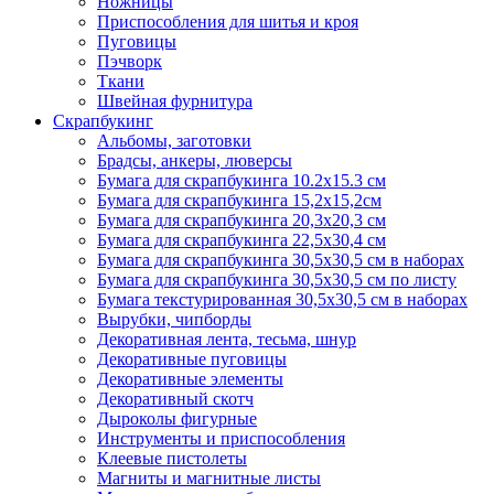
Ножницы
Приспособления для шитья и кроя
Пуговицы
Пэчворк
Ткани
Швейная фурнитура
Скрапбукинг
Альбомы, заготовки
Брадсы, анкеры, люверсы
Бумага для скрапбукинга 10.2х15.3 см
Бумага для скрапбукинга 15,2х15,2см
Бумага для скрапбукинга 20,3х20,3 см
Бумага для скрапбукинга 22,5х30,4 см
Бумага для скрапбукинга 30,5х30,5 см в наборах
Бумага для скрапбукинга 30,5х30,5 см по листу
Бумага текстурированная 30,5х30,5 см в наборах
Вырубки, чипборды
Декоративная лента, тесьма, шнур
Декоративные пуговицы
Декоративные элементы
Декоративный скотч
Дыроколы фигурные
Инструменты и приспособления
Клеевые пистолеты
Магниты и магнитные листы