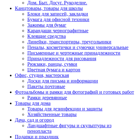
Дом. Быт. Досуг. Рукоделие.
Канцтовары, товары для школы
Блоки для записей, закладки
Бумага для офисной техники
Зажимы для бумаг
Карандаши чернографитные
Клеящие средства
Линейки, транспортиры, треугольники
Пеналы, косметички и сумочки универсальные
Письменные и чертежные принадлежности
Принадлежности для рисования
Рюкзаки, ранцы, сумки
Цветная бумага и картон
Офис, студия, мастерская
Доски для письма и информации
Пакеты почтовые
Фотоальбомы и рамки для фотографий и готовых работ
Рамки деревянные
Товары для дома
Товары для дезинфекции и защиты
Хозяйственные товары
Дача, сад и огород
Ландшафтные фигуры и скульптуры из
пенопласта
Подарки и праздник