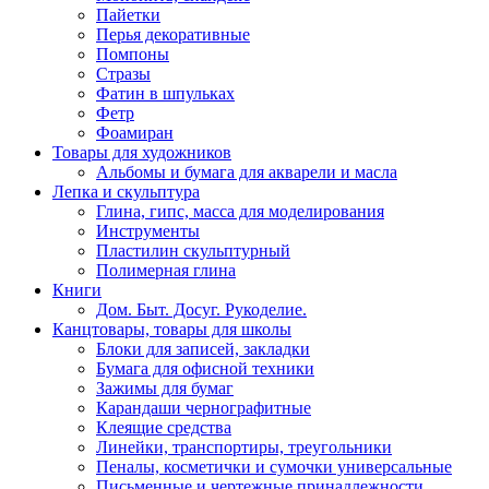
Пайетки
Перья декоративные
Помпоны
Стразы
Фатин в шпульках
Фетр
Фоамиран
Товары для художников
Альбомы и бумага для акварели и масла
Лепка и скульптура
Глина, гипс, масса для моделирования
Инструменты
Пластилин скульптурный
Полимерная глина
Книги
Дом. Быт. Досуг. Рукоделие.
Канцтовары, товары для школы
Блоки для записей, закладки
Бумага для офисной техники
Зажимы для бумаг
Карандаши чернографитные
Клеящие средства
Линейки, транспортиры, треугольники
Пеналы, косметички и сумочки универсальные
Письменные и чертежные принадлежности