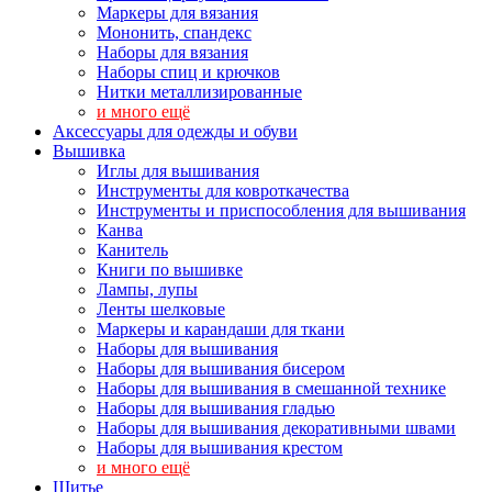
Маркеры для вязания
Мононить, спандекс
Наборы для вязания
Наборы спиц и крючков
Нитки металлизированные
и много ещё
Аксессуары для одежды и обуви
Вышивка
Иглы для вышивания
Инструменты для ковроткачества
Инструменты и приспособления для вышивания
Канва
Канитель
Книги по вышивке
Лампы, лупы
Ленты шелковые
Маркеры и карандаши для ткани
Наборы для вышивания
Наборы для вышивания бисером
Наборы для вышивания в смешанной технике
Наборы для вышивания гладью
Наборы для вышивания декоративными швами
Наборы для вышивания крестом
и много ещё
Шитье