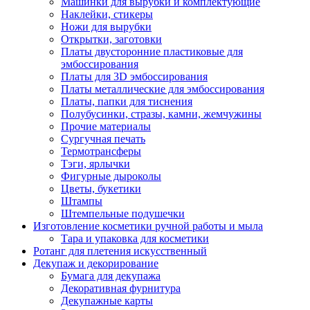
Машинки для вырубки и комплектующие
Наклейки, стикеры
Ножи для вырубки
Открытки, заготовки
Платы двусторонние пластиковые для
эмбоссирования
Платы для 3D эмбоссирования
Платы металлические для эмбоссирования
Платы, папки для тиснения
Полубусинки, стразы, камни, жемчужины
Прочие материалы
Сургучная печать
Термотрансферы
Тэги, ярлычки
Фигурные дыроколы
Цветы, букетики
Штампы
Штемпельные подушечки
Изготовление косметики ручной работы и мыла
Тара и упаковка для косметики
Ротанг для плетения искусственный
Декупаж и декорирование
Бумага для декупажа
Декоративная фурнитура
Декупажные карты