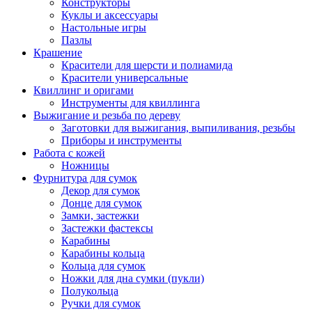
Конструкторы
Куклы и аксессуары
Настольные игры
Пазлы
Крашение
Красители для шерсти и полиамида
Красители универсальные
Квиллинг и оригами
Инструменты для квиллинга
Выжигание и резьба по дереву
Заготовки для выжигания, выпиливания, резьбы
Приборы и инструменты
Работа с кожей
Ножницы
Фурнитура для сумок
Декор для сумок
Донце для сумок
Замки, застежки
Застежки фастексы
Карабины
Карабины кольца
Кольца для сумок
Ножки для дна сумки (пукли)
Полукольца
Ручки для сумок