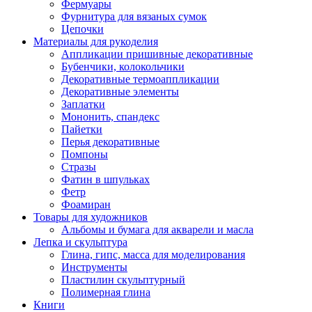
Фермуары
Фурнитура для вязаных сумок
Цепочки
Материалы для рукоделия
Аппликации пришивные декоративные
Бубенчики, колокольчики
Декоративные термоаппликации
Декоративные элементы
Заплатки
Мононить, спандекс
Пайетки
Перья декоративные
Помпоны
Стразы
Фатин в шпульках
Фетр
Фоамиран
Товары для художников
Альбомы и бумага для акварели и масла
Лепка и скульптура
Глина, гипс, масса для моделирования
Инструменты
Пластилин скульптурный
Полимерная глина
Книги