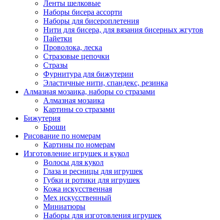
Ленты шелковые
Наборы бисера ассорти
Наборы для бисероплетения
Нити для бисера, для вязания бисерных жгутов
Пайетки
Проволока, леска
Стразовые цепочки
Стразы
Фурнитура для бижутерии
Эластичные нити, спандекс, резинка
Алмазная мозаика, наборы со стразами
Алмазная мозаика
Картины co стразами
Бижутерия
Броши
Рисование по номерам
Картины по номерам
Изготовление игрушек и кукол
Волосы для кукол
Глаза и ресницы для игрушек
Губки и ротики для игрушек
Кожа искусственная
Мех искусственный
Миниатюры
Наборы для изготовления игрушек