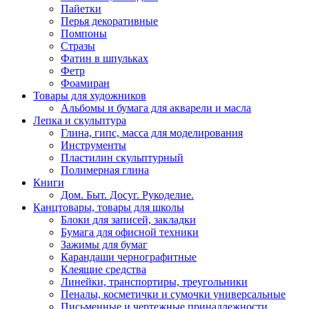
Пайетки
Перья декоративные
Помпоны
Стразы
Фатин в шпульках
Фетр
Фоамиран
Товары для художников
Альбомы и бумага для акварели и масла
Лепка и скульптура
Глина, гипс, масса для моделирования
Инструменты
Пластилин скульптурный
Полимерная глина
Книги
Дом. Быт. Досуг. Рукоделие.
Канцтовары, товары для школы
Блоки для записей, закладки
Бумага для офисной техники
Зажимы для бумаг
Карандаши чернографитные
Клеящие средства
Линейки, транспортиры, треугольники
Пеналы, косметички и сумочки универсальные
Письменные и чертежные принадлежности