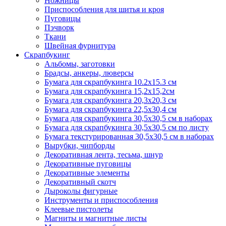
Ножницы
Приспособления для шитья и кроя
Пуговицы
Пэчворк
Ткани
Швейная фурнитура
Скрапбукинг
Альбомы, заготовки
Брадсы, анкеры, люверсы
Бумага для скрапбукинга 10.2х15.3 см
Бумага для скрапбукинга 15,2х15,2см
Бумага для скрапбукинга 20,3х20,3 см
Бумага для скрапбукинга 22,5х30,4 см
Бумага для скрапбукинга 30,5х30,5 см в наборах
Бумага для скрапбукинга 30,5х30,5 см по листу
Бумага текстурированная 30,5х30,5 см в наборах
Вырубки, чипборды
Декоративная лента, тесьма, шнур
Декоративные пуговицы
Декоративные элементы
Декоративный скотч
Дыроколы фигурные
Инструменты и приспособления
Клеевые пистолеты
Магниты и магнитные листы