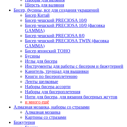
Шерсть для валяния
Бисер, бусины, все для создания украшений
Бисер Китай
Бисер чешский PRECIOSA 10/0
Бисер чешский PRECIOSA 10/0 (фасовка
GAMMA)
Бисер чешский PRECIOSA 8/0
Бисер чешский PRECIOSA TWIN (фасовка
GAMMA)
Бисер японский TOHO
Бусины
Иглы для бисера
Инструменты для работы с бисером и бижутерией
Канитель, трунцал для вышивки
Книги по бисероплетению
Ленты шелковые
Наборы бисера ассорти
Наборы для бисероплетения
Нити для бисера, для вязания бисерных жгутов
и много ещё
Алмазная мозаика, наборы со стразами
Алмазная мозаика
Картины co стразами
Бижутерия