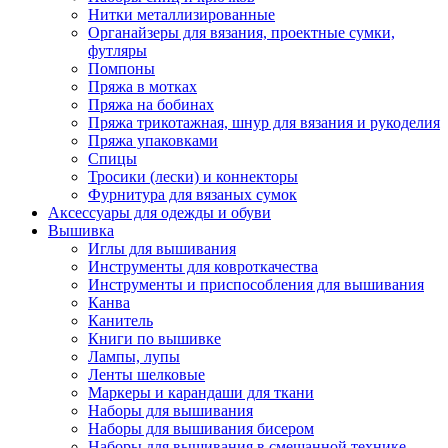
Нитки металлизированные
Органайзеры для вязания, проектные сумки,
футляры
Помпоны
Пряжа в мотках
Пряжа на бобинах
Пряжа трикотажная, шнур для вязания и рукоделия
Пряжа упаковками
Спицы
Тросики (лески) и коннекторы
Фурнитура для вязаных сумок
Аксессуары для одежды и обуви
Вышивка
Иглы для вышивания
Инструменты для ковроткачества
Инструменты и приспособления для вышивания
Канва
Канитель
Книги по вышивке
Лампы, лупы
Ленты шелковые
Маркеры и карандаши для ткани
Наборы для вышивания
Наборы для вышивания бисером
Наборы для вышивания в смешанной технике