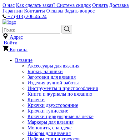
О нас
Как сделать заказ?
Система скидок
Оплата
Доставка
Гарантии
Контакты
Отзывы
Задать вопрос
+7 (913) 206-46-24
Адрес
Войти
Корзина
Вязание
Аксессуары для вязания
Бирки, нашивки
Заготовки для вязания
Изделия ручной работы
Инструменты и приспособления
Книги и журналы по вязанию
Крючки
Крючки двухсторонние
Крючки тунисские
Крючки циркулярные на леске
Маркеры для вязания
Мононить, спандекс
Наборы для вязания
Наборы спиц и крючков