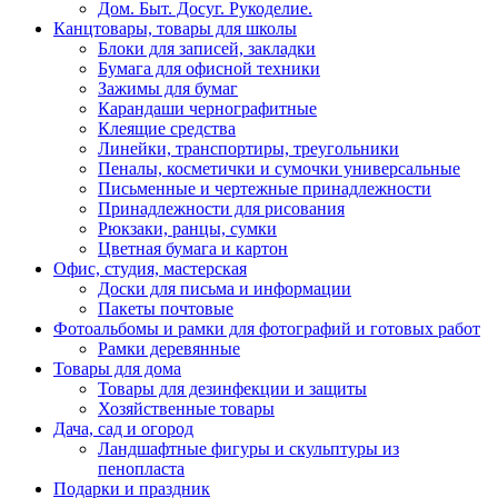
Дом. Быт. Досуг. Рукоделие.
Канцтовары, товары для школы
Блоки для записей, закладки
Бумага для офисной техники
Зажимы для бумаг
Карандаши чернографитные
Клеящие средства
Линейки, транспортиры, треугольники
Пеналы, косметички и сумочки универсальные
Письменные и чертежные принадлежности
Принадлежности для рисования
Рюкзаки, ранцы, сумки
Цветная бумага и картон
Офис, студия, мастерская
Доски для письма и информации
Пакеты почтовые
Фотоальбомы и рамки для фотографий и готовых работ
Рамки деревянные
Товары для дома
Товары для дезинфекции и защиты
Хозяйственные товары
Дача, сад и огород
Ландшафтные фигуры и скульптуры из
пенопласта
Подарки и праздник