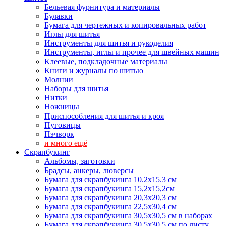
Бельевая фурнитура и материалы
Булавки
Бумага для чертежных и копировальных работ
Иглы для шитья
Инструменты для шитья и рукоделия
Инструменты, иглы и прочее для швейных машин
Клеевые, подкладочные материалы
Книги и журналы по шитью
Молнии
Наборы для шитья
Нитки
Ножницы
Приспособления для шитья и кроя
Пуговицы
Пэчворк
и много ещё
Скрапбукинг
Альбомы, заготовки
Брадсы, анкеры, люверсы
Бумага для скрапбукинга 10.2х15.3 см
Бумага для скрапбукинга 15,2х15,2см
Бумага для скрапбукинга 20,3х20,3 см
Бумага для скрапбукинга 22,5х30,4 см
Бумага для скрапбукинга 30,5х30,5 см в наборах
Бумага для скрапбукинга 30,5х30,5 см по листу