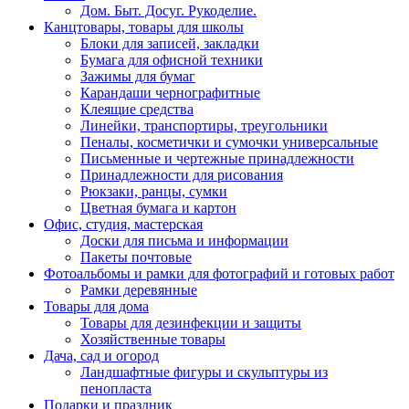
Дом. Быт. Досуг. Рукоделие.
Канцтовары, товары для школы
Блоки для записей, закладки
Бумага для офисной техники
Зажимы для бумаг
Карандаши чернографитные
Клеящие средства
Линейки, транспортиры, треугольники
Пеналы, косметички и сумочки универсальные
Письменные и чертежные принадлежности
Принадлежности для рисования
Рюкзаки, ранцы, сумки
Цветная бумага и картон
Офис, студия, мастерская
Доски для письма и информации
Пакеты почтовые
Фотоальбомы и рамки для фотографий и готовых работ
Рамки деревянные
Товары для дома
Товары для дезинфекции и защиты
Хозяйственные товары
Дача, сад и огород
Ландшафтные фигуры и скульптуры из
пенопласта
Подарки и праздник