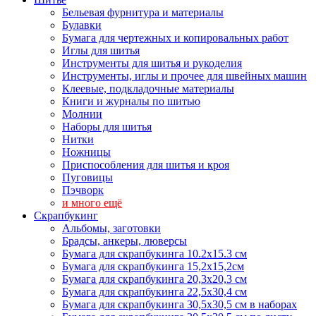
Бельевая фурнитура и материалы
Булавки
Бумага для чертежных и копировальных работ
Иглы для шитья
Инструменты для шитья и рукоделия
Инструменты, иглы и прочее для швейных машин
Клеевые, подкладочные материалы
Книги и журналы по шитью
Молнии
Наборы для шитья
Нитки
Ножницы
Приспособления для шитья и кроя
Пуговицы
Пэчворк
и много ещё
Скрапбукинг
Альбомы, заготовки
Брадсы, анкеры, люверсы
Бумага для скрапбукинга 10.2х15.3 см
Бумага для скрапбукинга 15,2х15,2см
Бумага для скрапбукинга 20,3х20,3 см
Бумага для скрапбукинга 22,5х30,4 см
Бумага для скрапбукинга 30,5х30,5 см в наборах