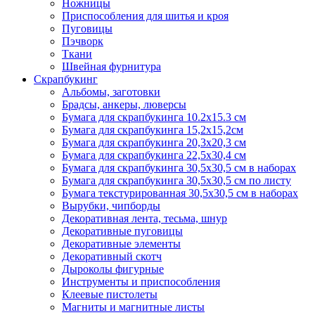
Ножницы
Приспособления для шитья и кроя
Пуговицы
Пэчворк
Ткани
Швейная фурнитура
Скрапбукинг
Альбомы, заготовки
Брадсы, анкеры, люверсы
Бумага для скрапбукинга 10.2х15.3 см
Бумага для скрапбукинга 15,2х15,2см
Бумага для скрапбукинга 20,3х20,3 см
Бумага для скрапбукинга 22,5х30,4 см
Бумага для скрапбукинга 30,5х30,5 см в наборах
Бумага для скрапбукинга 30,5х30,5 см по листу
Бумага текстурированная 30,5х30,5 см в наборах
Вырубки, чипборды
Декоративная лента, тесьма, шнур
Декоративные пуговицы
Декоративные элементы
Декоративный скотч
Дыроколы фигурные
Инструменты и приспособления
Клеевые пистолеты
Магниты и магнитные листы