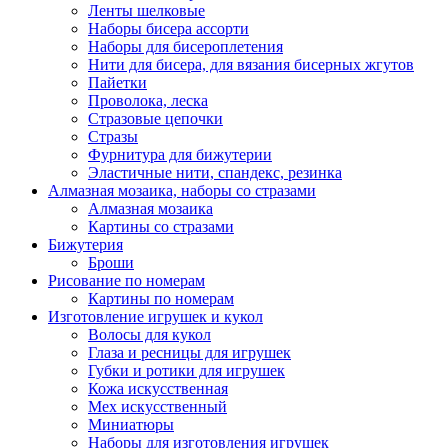
Ленты шелковые
Наборы бисера ассорти
Наборы для бисероплетения
Нити для бисера, для вязания бисерных жгутов
Пайетки
Проволока, леска
Стразовые цепочки
Стразы
Фурнитура для бижутерии
Эластичные нити, спандекс, резинка
Алмазная мозаика, наборы со стразами
Алмазная мозаика
Картины co стразами
Бижутерия
Броши
Рисование по номерам
Картины по номерам
Изготовление игрушек и кукол
Волосы для кукол
Глаза и ресницы для игрушек
Губки и ротики для игрушек
Кожа искусственная
Мех искусственный
Миниатюры
Наборы для изготовления игрушек