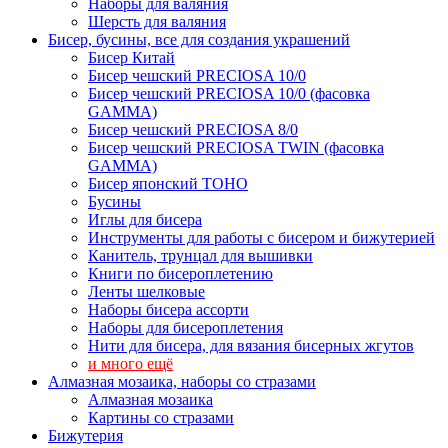
Наборы для валяния
Шерсть для валяния
Бисер, бусины, все для создания украшений
Бисер Китай
Бисер чешский PRECIOSA 10/0
Бисер чешский PRECIOSA 10/0 (фасовка
GAMMA)
Бисер чешский PRECIOSA 8/0
Бисер чешский PRECIOSA TWIN (фасовка
GAMMA)
Бисер японский TOHO
Бусины
Иглы для бисера
Инструменты для работы с бисером и бижутерией
Канитель, трунцал для вышивки
Книги по бисероплетению
Ленты шелковые
Наборы бисера ассорти
Наборы для бисероплетения
Нити для бисера, для вязания бисерных жгутов
и много ещё
Алмазная мозаика, наборы со стразами
Алмазная мозаика
Картины co стразами
Бижутерия