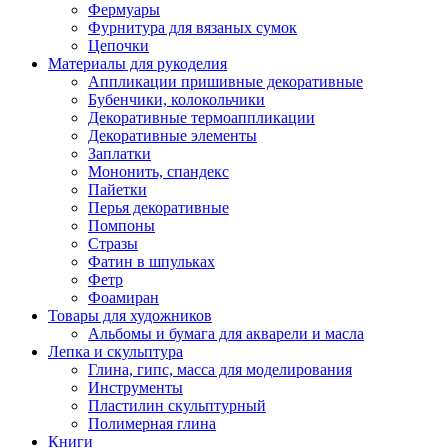
Фермуары
Фурнитура для вязаных сумок
Цепочки
Материалы для рукоделия
Аппликации пришивные декоративные
Бубенчики, колокольчики
Декоративные термоаппликации
Декоративные элементы
Заплатки
Мононить, спандекс
Пайетки
Перья декоративные
Помпоны
Стразы
Фатин в шпульках
Фетр
Фоамиран
Товары для художников
Альбомы и бумага для акварели и масла
Лепка и скульптура
Глина, гипс, масса для моделирования
Инструменты
Пластилин скульптурный
Полимерная глина
Книги