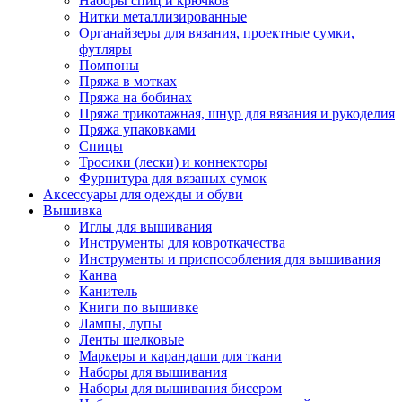
Наборы спиц и крючков
Нитки металлизированные
Органайзеры для вязания, проектные сумки,
футляры
Помпоны
Пряжа в мотках
Пряжа на бобинах
Пряжа трикотажная, шнур для вязания и рукоделия
Пряжа упаковками
Спицы
Тросики (лески) и коннекторы
Фурнитура для вязаных сумок
Аксессуары для одежды и обуви
Вышивка
Иглы для вышивания
Инструменты для ковроткачества
Инструменты и приспособления для вышивания
Канва
Канитель
Книги по вышивке
Лампы, лупы
Ленты шелковые
Маркеры и карандаши для ткани
Наборы для вышивания
Наборы для вышивания бисером