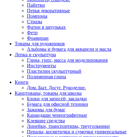
Пайетки
Перья декоративные
Помпоны
Стразы
Фатин в шпульках
Фетр
Фоамиран
Товары для художников
Альбомы и бумага для акварели и масла
Лепка и скульптура
Глина, гипс, масса для моделирования
Инструменты
Пластилин скульптурный
Полимерная глина
Книги
Дом. Быт. Досуг. Рукоделие.
Канцтовары, товары для школы
Блоки для записей, закладки
Бумага для офисной техники
Зажимы для бумаг
Карандаши чернографитные
Клеящие средства
Линейки, транспортиры, треугольники
Пеналы, косметички и сумочки универсальные