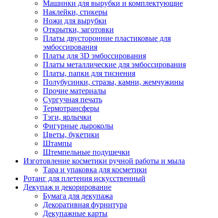
Машинки для вырубки и комплектующие
Наклейки, стикеры
Ножи для вырубки
Открытки, заготовки
Платы двусторонние пластиковые для
эмбоссирования
Платы для 3D эмбоссирования
Платы металлические для эмбоссирования
Платы, папки для тиснения
Полубусинки, стразы, камни, жемчужины
Прочие материалы
Сургучная печать
Термотрансферы
Тэги, ярлычки
Фигурные дыроколы
Цветы, букетики
Штампы
Штемпельные подушечки
Изготовление косметики ручной работы и мыла
Тара и упаковка для косметики
Ротанг для плетения искусственный
Декупаж и декорирование
Бумага для декупажа
Декоративная фурнитура
Декупажные карты