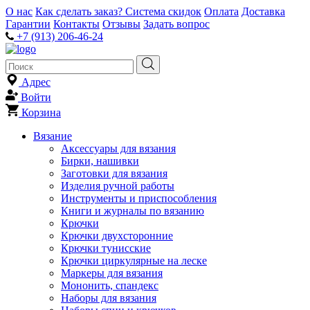
О нас
Как сделать заказ?
Система скидок
Оплата
Доставка
Гарантии
Контакты
Отзывы
Задать вопрос
+7 (913) 206-46-24
Адрес
Войти
Корзина
Вязание
Аксессуары для вязания
Бирки, нашивки
Заготовки для вязания
Изделия ручной работы
Инструменты и приспособления
Книги и журналы по вязанию
Крючки
Крючки двухсторонние
Крючки тунисские
Крючки циркулярные на леске
Маркеры для вязания
Мононить, спандекс
Наборы для вязания