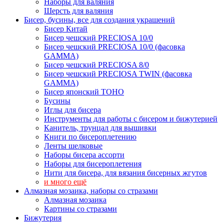
Наборы для валяния
Шерсть для валяния
Бисер, бусины, все для создания украшений
Бисер Китай
Бисер чешский PRECIOSA 10/0
Бисер чешский PRECIOSA 10/0 (фасовка
GAMMA)
Бисер чешский PRECIOSA 8/0
Бисер чешский PRECIOSA TWIN (фасовка
GAMMA)
Бисер японский TOHO
Бусины
Иглы для бисера
Инструменты для работы с бисером и бижутерией
Канитель, трунцал для вышивки
Книги по бисероплетению
Ленты шелковые
Наборы бисера ассорти
Наборы для бисероплетения
Нити для бисера, для вязания бисерных жгутов
и много ещё
Алмазная мозаика, наборы со стразами
Алмазная мозаика
Картины co стразами
Бижутерия