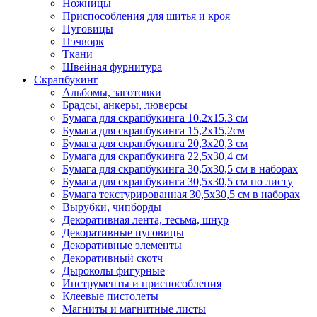
Ножницы
Приспособления для шитья и кроя
Пуговицы
Пэчворк
Ткани
Швейная фурнитура
Скрапбукинг
Альбомы, заготовки
Брадсы, анкеры, люверсы
Бумага для скрапбукинга 10.2х15.3 см
Бумага для скрапбукинга 15,2х15,2см
Бумага для скрапбукинга 20,3х20,3 см
Бумага для скрапбукинга 22,5х30,4 см
Бумага для скрапбукинга 30,5х30,5 см в наборах
Бумага для скрапбукинга 30,5х30,5 см по листу
Бумага текстурированная 30,5х30,5 см в наборах
Вырубки, чипборды
Декоративная лента, тесьма, шнур
Декоративные пуговицы
Декоративные элементы
Декоративный скотч
Дыроколы фигурные
Инструменты и приспособления
Клеевые пистолеты
Магниты и магнитные листы