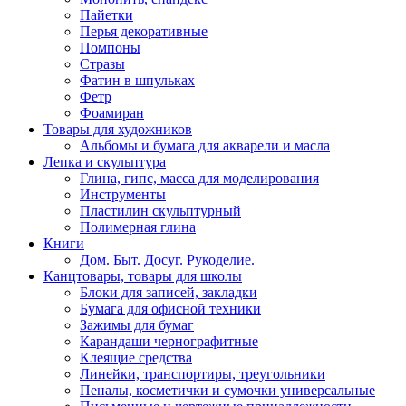
Пайетки
Перья декоративные
Помпоны
Стразы
Фатин в шпульках
Фетр
Фоамиран
Товары для художников
Альбомы и бумага для акварели и масла
Лепка и скульптура
Глина, гипс, масса для моделирования
Инструменты
Пластилин скульптурный
Полимерная глина
Книги
Дом. Быт. Досуг. Рукоделие.
Канцтовары, товары для школы
Блоки для записей, закладки
Бумага для офисной техники
Зажимы для бумаг
Карандаши чернографитные
Клеящие средства
Линейки, транспортиры, треугольники
Пеналы, косметички и сумочки универсальные