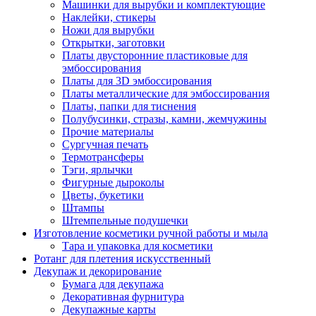
Машинки для вырубки и комплектующие
Наклейки, стикеры
Ножи для вырубки
Открытки, заготовки
Платы двусторонние пластиковые для
эмбоссирования
Платы для 3D эмбоссирования
Платы металлические для эмбоссирования
Платы, папки для тиснения
Полубусинки, стразы, камни, жемчужины
Прочие материалы
Сургучная печать
Термотрансферы
Тэги, ярлычки
Фигурные дыроколы
Цветы, букетики
Штампы
Штемпельные подушечки
Изготовление косметики ручной работы и мыла
Тара и упаковка для косметики
Ротанг для плетения искусственный
Декупаж и декорирование
Бумага для декупажа
Декоративная фурнитура
Декупажные карты