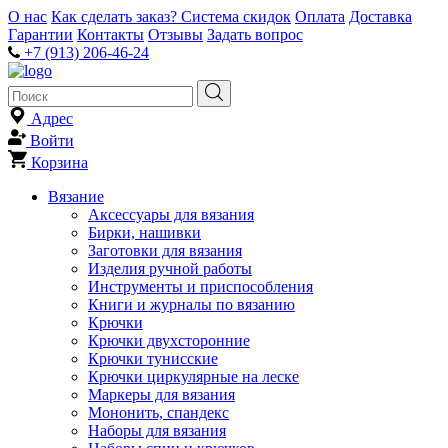
О нас
Как сделать заказ?
Система скидок
Оплата
Доставка
Гарантии
Контакты
Отзывы
Задать вопрос
+7 (913) 206-46-24
Адрес
Войти
Корзина
Вязание
Аксессуары для вязания
Бирки, нашивки
Заготовки для вязания
Изделия ручной работы
Инструменты и приспособления
Книги и журналы по вязанию
Крючки
Крючки двухсторонние
Крючки тунисские
Крючки циркулярные на леске
Маркеры для вязания
Мононить, спандекс
Наборы для вязания