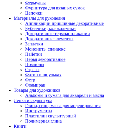
Фермуары
Фурнитура для вязаных сумок
Цепочки
Материалы для рукоделия
Аппликации пришивные декоративные
Бубенчики, колокольчики
Декоративные термоаппликации
Декоративные элементы
Заплатки
Мононить, спандекс
Пайетки
Перья декоративные
Помпоны
Стразы
Фатин в шпульках
Фетр
Фоамиран
Товары для художников
Альбомы и бумага для акварели и масла
Лепка и скульптура
Глина, гипс, масса для моделирования
Инструменты
Пластилин скульптурный
Полимерная глина
Книги