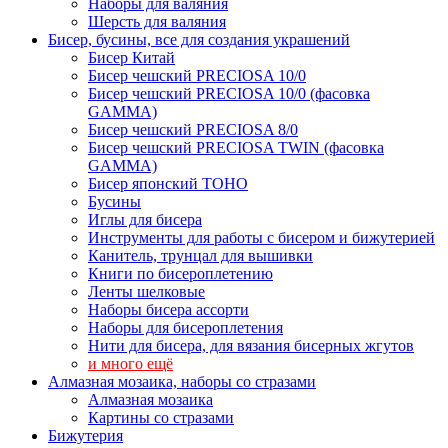
Наборы для валяния
Шерсть для валяния
Бисер, бусины, все для создания украшений
Бисер Китай
Бисер чешский PRECIOSA 10/0
Бисер чешский PRECIOSA 10/0 (фасовка
GAMMA)
Бисер чешский PRECIOSA 8/0
Бисер чешский PRECIOSA TWIN (фасовка
GAMMA)
Бисер японский TOHO
Бусины
Иглы для бисера
Инструменты для работы с бисером и бижутерией
Канитель, трунцал для вышивки
Книги по бисероплетению
Ленты шелковые
Наборы бисера ассорти
Наборы для бисероплетения
Нити для бисера, для вязания бисерных жгутов
и много ещё
Алмазная мозаика, наборы со стразами
Алмазная мозаика
Картины co стразами
Бижутерия