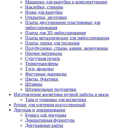
Машинки для вырубки и комплектующие
Наклейки, стикеры
Ножи для вырубки
Открытки, заготовки
Платы двусторонние пластиковые для
эмбоссирования
Платы для 3D эмбоссирования
Платы металлические для эмбоссирования
Платы, папки для тиснения
Полубусинки, стразы, камни, жемчужины
Прочие материалы
Сургучная печать
Термотрансферы
Тэги, ярлычки
Фигурные дыроколы
Цветы, букетики
Штампы
Штемпельные подушечки
Изготовление косметики ручной работы и мыла
Тара и упаковка для косметики
Ротанг для плетения искусственный
Декупаж и декорирование
Бумага для декупажа
Декоративная фурнитура
Декупажные карты