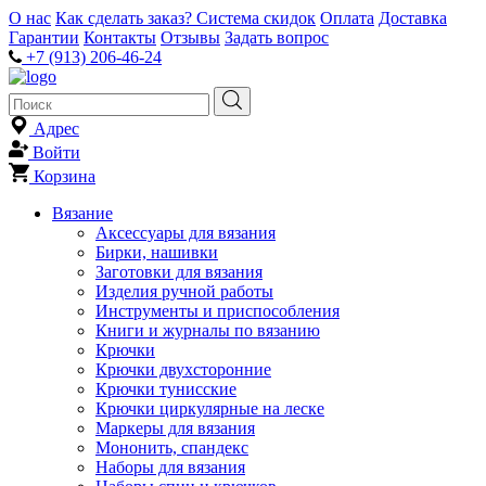
О нас
Как сделать заказ?
Система скидок
Оплата
Доставка
Гарантии
Контакты
Отзывы
Задать вопрос
+7 (913) 206-46-24
Адрес
Войти
Корзина
Вязание
Аксессуары для вязания
Бирки, нашивки
Заготовки для вязания
Изделия ручной работы
Инструменты и приспособления
Книги и журналы по вязанию
Крючки
Крючки двухсторонние
Крючки тунисские
Крючки циркулярные на леске
Маркеры для вязания
Мононить, спандекс
Наборы для вязания