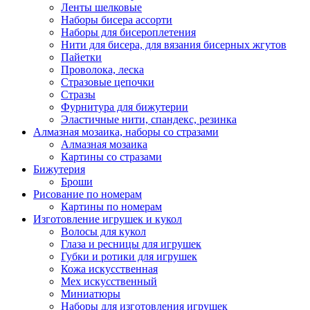
Ленты шелковые
Наборы бисера ассорти
Наборы для бисероплетения
Нити для бисера, для вязания бисерных жгутов
Пайетки
Проволока, леска
Стразовые цепочки
Стразы
Фурнитура для бижутерии
Эластичные нити, спандекс, резинка
Алмазная мозаика, наборы со стразами
Алмазная мозаика
Картины co стразами
Бижутерия
Броши
Рисование по номерам
Картины по номерам
Изготовление игрушек и кукол
Волосы для кукол
Глаза и ресницы для игрушек
Губки и ротики для игрушек
Кожа искусственная
Мех искусственный
Миниатюры
Наборы для изготовления игрушек