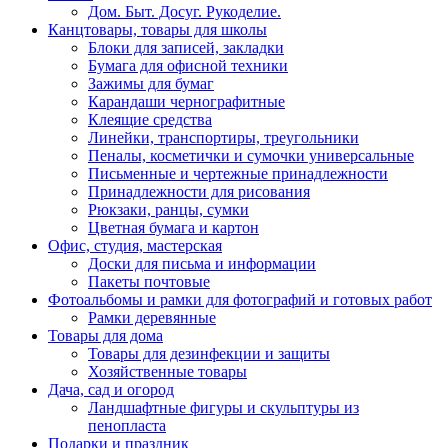
Дом. Быт. Досуг. Рукоделие.
Канцтовары, товары для школы
Блоки для записей, закладки
Бумага для офисной техники
Зажимы для бумаг
Карандаши чернографитные
Клеящие средства
Линейки, транспортиры, треугольники
Пеналы, косметички и сумочки универсальные
Письменные и чертежные принадлежности
Принадлежности для рисования
Рюкзаки, ранцы, сумки
Цветная бумага и картон
Офис, студия, мастерская
Доски для письма и информации
Пакеты почтовые
Фотоальбомы и рамки для фотографий и готовых работ
Рамки деревянные
Товары для дома
Товары для дезинфекции и защиты
Хозяйственные товары
Дача, сад и огород
Ландшафтные фигуры и скульптуры из
пенопласта
Подарки и праздник