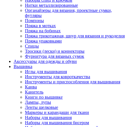
Наборы спиц и крючков
Нитки металлизированные
Органайзеры для вязания, проектные сумки,
футляры
Помпоны
Пряжа в мотках
Пряжа на бобинах
Пряжа трикотажная, шнур для вязания и рукоделия
Пряжа упаковками
Спицы
Тросики (лески) и коннекторы
Фурнитура для вязаных сумок
Аксессуары для одежды и обуви
Вышивка
Иглы для вышивания
Инструменты для ковроткачества
Инструменты и приспособления для вышивания
Канва
Канитель
Книги по вышивке
Лампы, лупы
Ленты шелковые
Маркеры и карандаши для ткани
Наборы для вышивания
Наборы для вышивания бисером