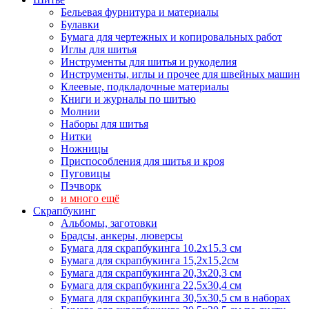
Бельевая фурнитура и материалы
Булавки
Бумага для чертежных и копировальных работ
Иглы для шитья
Инструменты для шитья и рукоделия
Инструменты, иглы и прочее для швейных машин
Клеевые, подкладочные материалы
Книги и журналы по шитью
Молнии
Наборы для шитья
Нитки
Ножницы
Приспособления для шитья и кроя
Пуговицы
Пэчворк
и много ещё
Скрапбукинг
Альбомы, заготовки
Брадсы, анкеры, люверсы
Бумага для скрапбукинга 10.2х15.3 см
Бумага для скрапбукинга 15,2х15,2см
Бумага для скрапбукинга 20,3х20,3 см
Бумага для скрапбукинга 22,5х30,4 см
Бумага для скрапбукинга 30,5х30,5 см в наборах