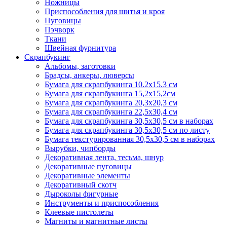
Ножницы
Приспособления для шитья и кроя
Пуговицы
Пэчворк
Ткани
Швейная фурнитура
Скрапбукинг
Альбомы, заготовки
Брадсы, анкеры, люверсы
Бумага для скрапбукинга 10.2х15.3 см
Бумага для скрапбукинга 15,2х15,2см
Бумага для скрапбукинга 20,3х20,3 см
Бумага для скрапбукинга 22,5х30,4 см
Бумага для скрапбукинга 30,5х30,5 см в наборах
Бумага для скрапбукинга 30,5х30,5 см по листу
Бумага текстурированная 30,5х30,5 см в наборах
Вырубки, чипборды
Декоративная лента, тесьма, шнур
Декоративные пуговицы
Декоративные элементы
Декоративный скотч
Дыроколы фигурные
Инструменты и приспособления
Клеевые пистолеты
Магниты и магнитные листы