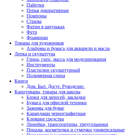
Пайетки
Перья декоративные
Помпоны
Стразы
Фатин в шпульках
Фетр
Фоамиран
Товары для художников
Альбомы и бумага для акварели и масла
Лепка и скульптура
Глина, гипс, масса для моделирования
Инструменты
Пластилин скульптурный
Полимерная глина
Книги
Дом. Быт. Досуг. Рукоделие.
Канцтовары, товары для школы
Блоки для записей, закладки
Бумага для офисной техники
Зажимы для бумаг
Карандаши чернографитные
Клеящие средства
Линейки, транспортиры, треугольники
Пеналы, косметички и сумочки универсальные