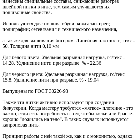
нанесены специальные составы, снижающие разогрев
швейной нитки в игле, тем самым улучшаются их
пошивочные свойства.
Используются для: пошива обуви; кожгалантереи;
полиграфии; сетевязания и технического назначения,
а так же для вышивания бисером. Линейная плотность, текс -
50. Толщина нити 0,10 мм
Для белого цвета: Удельная разрывная нагрузка, гс/текс -
14,28. Удлинение нити при разрыве, % - 22,36
Для черного цвета: Удельная разрывная нагрузка, гс/текс -
15,8. Удлинение нити при разрыве, % - 19,04
Выпущены по ГОСТ 30226-93
Также эти нитки активно используют при создании
бижутерии. Когда мастеру требуется «мягкое» плетение - это
важно, если есть потребность в том, чтобы колье или браслет
хорошо "ложились на тело". В таких случаях используется
капроновая нить.
Принцип работы с ней такой же, как и с мононитью, однако