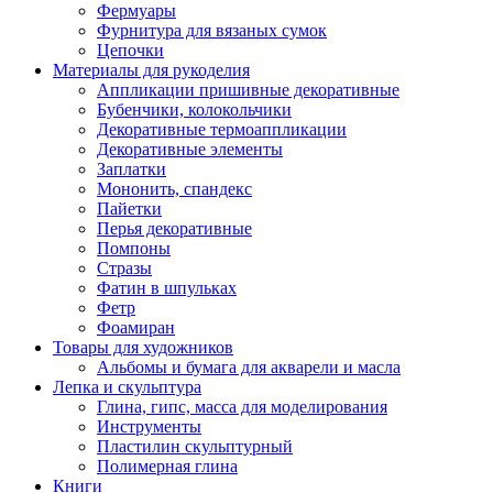
Фермуары
Фурнитура для вязаных сумок
Цепочки
Материалы для рукоделия
Аппликации пришивные декоративные
Бубенчики, колокольчики
Декоративные термоаппликации
Декоративные элементы
Заплатки
Мононить, спандекс
Пайетки
Перья декоративные
Помпоны
Стразы
Фатин в шпульках
Фетр
Фоамиран
Товары для художников
Альбомы и бумага для акварели и масла
Лепка и скульптура
Глина, гипс, масса для моделирования
Инструменты
Пластилин скульптурный
Полимерная глина
Книги