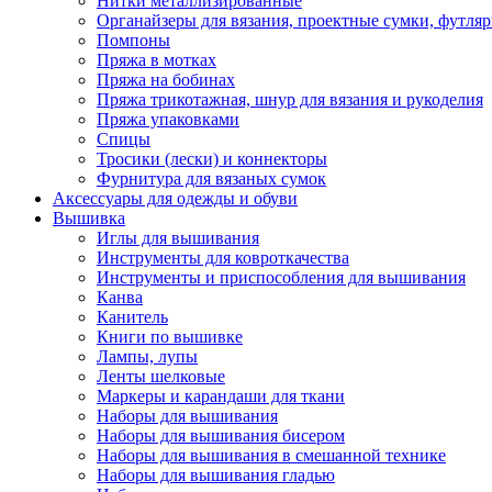
Нитки металлизированные
Органайзеры для вязания, проектные сумки, футля
Помпоны
Пряжа в мотках
Пряжа на бобинах
Пряжа трикотажная, шнур для вязания и рукоделия
Пряжа упаковками
Спицы
Тросики (лески) и коннекторы
Фурнитура для вязаных сумок
Аксессуары для одежды и обуви
Вышивка
Иглы для вышивания
Инструменты для ковроткачества
Инструменты и приспособления для вышивания
Канва
Канитель
Книги по вышивке
Лампы, лупы
Ленты шелковые
Маркеры и карандаши для ткани
Наборы для вышивания
Наборы для вышивания бисером
Наборы для вышивания в смешанной технике
Наборы для вышивания гладью