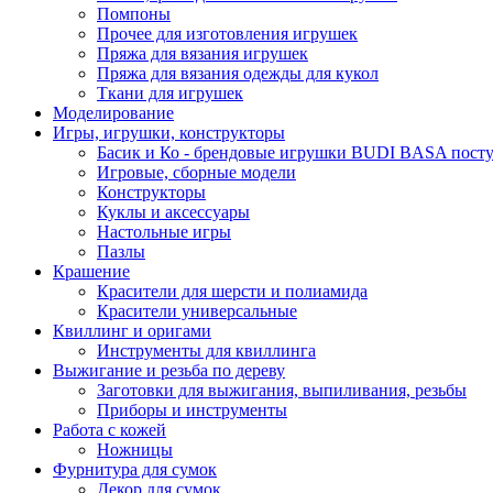
Помпоны
Прочее для изготовления игрушек
Пряжа для вязания игрушек
Пряжа для вязания одежды для кукол
Ткани для игрушек
Моделирование
Игры, игрушки, конструкторы
Басик и Ко - брендовые игрушки BUDI BASA поступ
Игровые, сборные модели
Конструкторы
Куклы и аксессуары
Настольные игры
Пазлы
Крашение
Красители для шерсти и полиамида
Красители универсальные
Квиллинг и оригами
Инструменты для квиллинга
Выжигание и резьба по дереву
Заготовки для выжигания, выпиливания, резьбы
Приборы и инструменты
Работа с кожей
Ножницы
Фурнитура для сумок
Декор для сумок