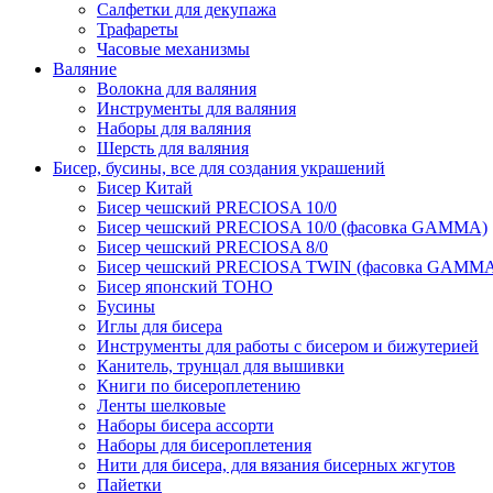
Салфетки для декупажа
Трафареты
Часовые механизмы
Валяние
Волокна для валяния
Инструменты для валяния
Наборы для валяния
Шерсть для валяния
Бисер, бусины, все для создания украшений
Бисер Китай
Бисер чешский PRECIOSA 10/0
Бисер чешский PRECIOSA 10/0 (фасовка GAMMA)
Бисер чешский PRECIOSA 8/0
Бисер чешский PRECIOSA TWIN (фасовка GAMM
Бисер японский TOHO
Бусины
Иглы для бисера
Инструменты для работы с бисером и бижутерией
Канитель, трунцал для вышивки
Книги по бисероплетению
Ленты шелковые
Наборы бисера ассорти
Наборы для бисероплетения
Нити для бисера, для вязания бисерных жгутов
Пайетки