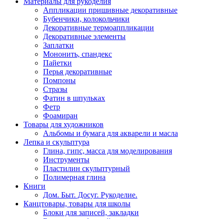
Материалы для рукоделия
Аппликации пришивные декоративные
Бубенчики, колокольчики
Декоративные термоаппликации
Декоративные элементы
Заплатки
Мононить, спандекс
Пайетки
Перья декоративные
Помпоны
Стразы
Фатин в шпульках
Фетр
Фоамиран
Товары для художников
Альбомы и бумага для акварели и масла
Лепка и скульптура
Глина, гипс, масса для моделирования
Инструменты
Пластилин скульптурный
Полимерная глина
Книги
Дом. Быт. Досуг. Рукоделие.
Канцтовары, товары для школы
Блоки для записей, закладки