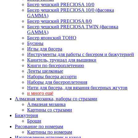
Бисер чешский PRECIOSA 10/0
Бисер чешский PRECIOSA 10/0 (фасовка
GAMMA)
Бисер чешский PRECIOSA 8/0
Бисер чешский PRECIOSA TWIN (фасовка
GAMMA)
Бисер японский TOHO
Бусины
Иглы для бисера
Инструменты для работы с бисером и бижутерией
Канитель, трунцал для вышивки
Книги по бисероплетению
Ленты шелковые
Наборы бисера ассорти
Наборы для бисероплетения
Нити для бисера, для вязания бисерных жгутов
и много ещё
Алмазная мозаика, наборы со стразами
Алмазная мозаика
Картины co стразами
Бижутерия
Броши
Рисование по номерам
Картины по номерам
Изготовление игрушек и кукол