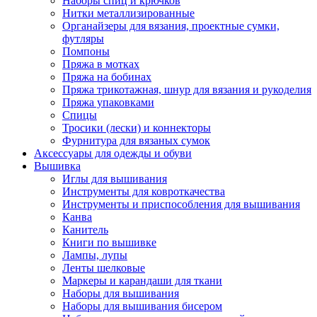
Наборы спиц и крючков
Нитки металлизированные
Органайзеры для вязания, проектные сумки,
футляры
Помпоны
Пряжа в мотках
Пряжа на бобинах
Пряжа трикотажная, шнур для вязания и рукоделия
Пряжа упаковками
Спицы
Тросики (лески) и коннекторы
Фурнитура для вязаных сумок
Аксессуары для одежды и обуви
Вышивка
Иглы для вышивания
Инструменты для ковроткачества
Инструменты и приспособления для вышивания
Канва
Канитель
Книги по вышивке
Лампы, лупы
Ленты шелковые
Маркеры и карандаши для ткани
Наборы для вышивания
Наборы для вышивания бисером