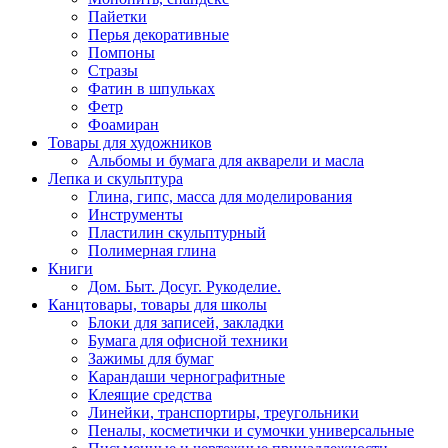
Пайетки
Перья декоративные
Помпоны
Стразы
Фатин в шпульках
Фетр
Фоамиран
Товары для художников
Альбомы и бумага для акварели и масла
Лепка и скульптура
Глина, гипс, масса для моделирования
Инструменты
Пластилин скульптурный
Полимерная глина
Книги
Дом. Быт. Досуг. Рукоделие.
Канцтовары, товары для школы
Блоки для записей, закладки
Бумага для офисной техники
Зажимы для бумаг
Карандаши чернографитные
Клеящие средства
Линейки, транспортиры, треугольники
Пеналы, косметички и сумочки универсальные