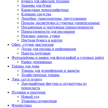
Бумага для офисной техники
Зажимы для бумаг
Карандаши чернографитные
Клеящие средства
Линейки, транспортиры, треугольники
Пеналы, косметички и сумочки универсальные
Письменные и чертежные принадлежности
Принадлежности для рисования
Рюкзаки, ранцы, сумки
Цветная бумага и картон
Офис, студия, мастерская
Доски для письма и информации
Пакеты почтовые
Фотоальбомы и рамки для фотографий и готовых работ
Рамки деревянные
Товары для дома
Товары для дезинфекции и защиты
Хозяйственные товары
Дача, сад и огород
Ландшафтные фигуры и скульптуры из
пенопласта
Подарки и праздник
Новый год
Упаковка подарочная
Флористика