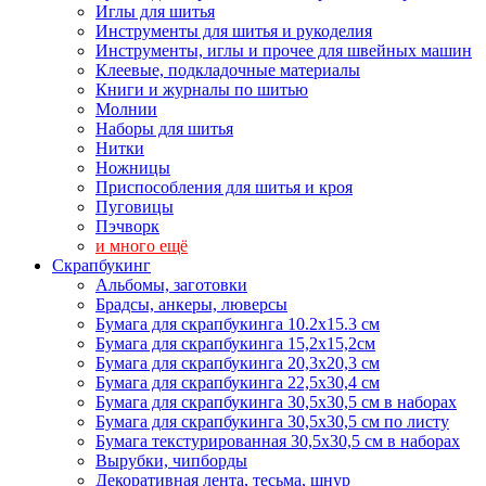
Иглы для шитья
Инструменты для шитья и рукоделия
Инструменты, иглы и прочее для швейных машин
Клеевые, подкладочные материалы
Книги и журналы по шитью
Молнии
Наборы для шитья
Нитки
Ножницы
Приспособления для шитья и кроя
Пуговицы
Пэчворк
и много ещё
Скрапбукинг
Альбомы, заготовки
Брадсы, анкеры, люверсы
Бумага для скрапбукинга 10.2х15.3 см
Бумага для скрапбукинга 15,2х15,2см
Бумага для скрапбукинга 20,3х20,3 см
Бумага для скрапбукинга 22,5х30,4 см
Бумага для скрапбукинга 30,5х30,5 см в наборах
Бумага для скрапбукинга 30,5х30,5 см по листу
Бумага текстурированная 30,5х30,5 см в наборах
Вырубки, чипборды
Декоративная лента, тесьма, шнур