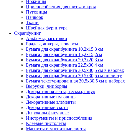
Ножницы
Приспособления для шитья и кроя
Пуговицы
Пэчворк
Ткани
Швейная фурнитура
Скрапбукинг
Альбомы, заготовки
Брадсы, анкеры, люверсы
Бумага для скрапбукинга 10.2х15.3 см
Бумага для скрапбукинга 15,2х15,2см
Бумага для скрапбукинга 20,3х20,3 см
Бумага для скрапбукинга 22,5х30,4 см
Бумага для скрапбукинга 30,5х30,5 см в наборах
Бумага для скрапбукинга 30,5х30,5 см по листу
Бумага текстурированная 30,5х30,5 см в наборах
Вырубки, чипборды
Декоративная лента, тесьма, шнур
Декоративные пуговицы
Декоративные элементы
Декоративный скотч
Дыроколы фигурные
Инструменты и приспособления
Клеевые пистолеты
Магниты и магнитные листы