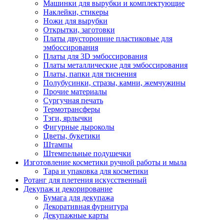
Машинки для вырубки и комплектующие
Наклейки, стикеры
Ножи для вырубки
Открытки, заготовки
Платы двусторонние пластиковые для
эмбоссирования
Платы для 3D эмбоссирования
Платы металлические для эмбоссирования
Платы, папки для тиснения
Полубусинки, стразы, камни, жемчужины
Прочие материалы
Сургучная печать
Термотрансферы
Тэги, ярлычки
Фигурные дыроколы
Цветы, букетики
Штампы
Штемпельные подушечки
Изготовление косметики ручной работы и мыла
Тара и упаковка для косметики
Ротанг для плетения искусственный
Декупаж и декорирование
Бумага для декупажа
Декоративная фурнитура
Декупажные карты