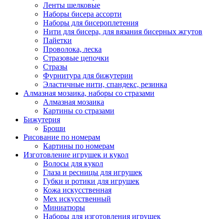
Ленты шелковые
Наборы бисера ассорти
Наборы для бисероплетения
Нити для бисера, для вязания бисерных жгутов
Пайетки
Проволока, леска
Стразовые цепочки
Стразы
Фурнитура для бижутерии
Эластичные нити, спандекс, резинка
Алмазная мозаика, наборы со стразами
Алмазная мозаика
Картины co стразами
Бижутерия
Броши
Рисование по номерам
Картины по номерам
Изготовление игрушек и кукол
Волосы для кукол
Глаза и ресницы для игрушек
Губки и ротики для игрушек
Кожа искусственная
Мех искусственный
Миниатюры
Наборы для изготовления игрушек