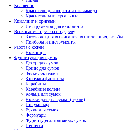
Пазлы
Крашение
Красители для шерсти и полиамида
Красители универсальные
Квиллинг и оригами
Инструменты для квиллинга
Выжигание и резьба по дереву
Заготовки для выжигания, выпиливания, резьбы
Приборы и инструменты
Работа с кожей
Ножницы
Фурнитура для сумок
Декор для сумок
Донце для сумок
Замки, застежки
Застежки фастексы
Карабины
Карабины кольца
Кольца для сумок
Ножки для дна сумки (пукли)
Полукольца
Ручки для сумок
Фермуары
Фурнитура для вязаных сумок
Цепочки