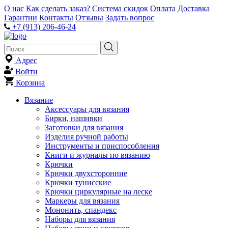
О нас
Как сделать заказ?
Система скидок
Оплата
Доставка
Гарантии
Контакты
Отзывы
Задать вопрос
+7 (913) 206-46-24
Адрес
Войти
Корзина
Вязание
Аксессуары для вязания
Бирки, нашивки
Заготовки для вязания
Изделия ручной работы
Инструменты и приспособления
Книги и журналы по вязанию
Крючки
Крючки двухсторонние
Крючки тунисские
Крючки циркулярные на леске
Маркеры для вязания
Мононить, спандекс
Наборы для вязания