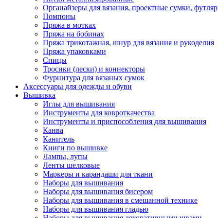
Органайзеры для вязания, проектные сумки, футля
Помпоны
Пряжа в мотках
Пряжа на бобинах
Пряжа трикотажная, шнур для вязания и рукоделия
Пряжа упаковками
Спицы
Тросики (лески) и коннекторы
Фурнитура для вязаных сумок
Аксессуары для одежды и обуви
Вышивка
Иглы для вышивания
Инструменты для ковроткачества
Инструменты и приспособления для вышивания
Канва
Канитель
Книги по вышивке
Лампы, лупы
Ленты шелковые
Маркеры и карандаши для ткани
Наборы для вышивания
Наборы для вышивания бисером
Наборы для вышивания в смешанной технике
Наборы для вышивания гладью
Наборы для вышивания декоративными швами