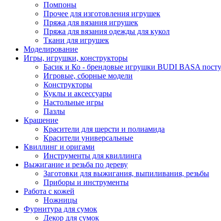
Помпоны
Прочее для изготовления игрушек
Пряжа для вязания игрушек
Пряжа для вязания одежды для кукол
Ткани для игрушек
Моделирование
Игры, игрушки, конструкторы
Басик и Ко - брендовые игрушки BUDI BASA поступ
Игровые, сборные модели
Конструкторы
Куклы и аксессуары
Настольные игры
Пазлы
Крашение
Красители для шерсти и полиамида
Красители универсальные
Квиллинг и оригами
Инструменты для квиллинга
Выжигание и резьба по дереву
Заготовки для выжигания, выпиливания, резьбы
Приборы и инструменты
Работа с кожей
Ножницы
Фурнитура для сумок
Декор для сумок