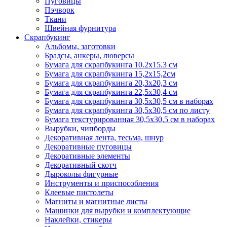
Пуговицы
Пэчворк
Ткани
Швейная фурнитура
Скрапбукинг
Альбомы, заготовки
Брадсы, анкеры, люверсы
Бумага для скрапбукинга 10.2х15.3 см
Бумага для скрапбукинга 15,2х15,2см
Бумага для скрапбукинга 20,3х20,3 см
Бумага для скрапбукинга 22,5х30,4 см
Бумага для скрапбукинга 30,5х30,5 см в наборах
Бумага для скрапбукинга 30,5х30,5 см по листу
Бумага текстурированная 30,5х30,5 см в наборах
Вырубки, чипборды
Декоративная лента, тесьма, шнур
Декоративные пуговицы
Декоративные элементы
Декоративный скотч
Дыроколы фигурные
Инструменты и приспособления
Клеевые пистолеты
Магниты и магнитные листы
Машинки для вырубки и комплектующие
Наклейки, стикеры