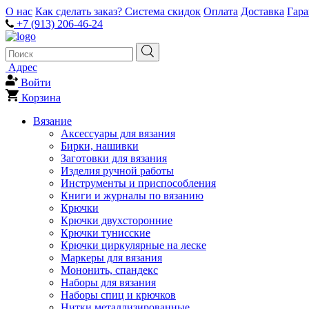
О нас
Как сделать заказ?
Система скидок
Оплата
Доставка
Гар
+7 (913) 206-46-24
Адрес
Войти
Корзина
Вязание
Аксессуары для вязания
Бирки, нашивки
Заготовки для вязания
Изделия ручной работы
Инструменты и приспособления
Книги и журналы по вязанию
Крючки
Крючки двухсторонние
Крючки тунисские
Крючки циркулярные на леске
Маркеры для вязания
Мононить, спандекс
Наборы для вязания
Наборы спиц и крючков
Нитки металлизированные