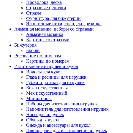
Проволока, леска
Стразовые цепочки
Стразы
Фурнитура для бижутерии
Эластичные нити, спандекс, резинка
Алмазная мозаика, наборы со стразами
Алмазная мозаика
Картины co стразами
Бижутерия
Броши
Рисование по номерам
Картины по номерам
Изготовление игрушек и кукол
Волосы для кукол
Глаза и ресницы для игрушек
Губки и ротики для игрушек
Кожа искусственная
Мех искусственный
Миниатюры
Наборы для изготовления игрушек
Наполнитель для изготовления игрушек
Носы для игрушек
Обувь для кукол
Одежда и аксессуары для кукол
Плюш, флис для изготовления игрушек