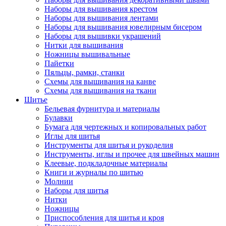
Наборы для вышивания крестом
Наборы для вышивания лентами
Наборы для вышивания ювелирным бисером
Наборы для вышивки украшений
Нитки для вышивания
Ножницы вышивальные
Пайетки
Пяльцы, рамки, станки
Схемы для вышивания на канве
Схемы для вышивания на ткани
Шитье
Бельевая фурнитура и материалы
Булавки
Бумага для чертежных и копировальных работ
Иглы для шитья
Инструменты для шитья и рукоделия
Инструменты, иглы и прочее для швейных машин
Клеевые, подкладочные материалы
Книги и журналы по шитью
Молнии
Наборы для шитья
Нитки
Ножницы
Приспособления для шитья и кроя