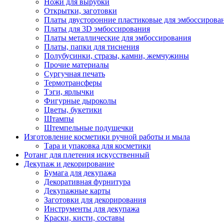
Ножи для вырубки
Открытки, заготовки
Платы двусторонние пластиковые для эмбоссирова
Платы для 3D эмбоссирования
Платы металлические для эмбоссирования
Платы, папки для тиснения
Полубусинки, стразы, камни, жемчужины
Прочие материалы
Сургучная печать
Термотрансферы
Тэги, ярлычки
Фигурные дыроколы
Цветы, букетики
Штампы
Штемпельные подушечки
Изготовление косметики ручной работы и мыла
Тара и упаковка для косметики
Ротанг для плетения искусственный
Декупаж и декорирование
Бумага для декупажа
Декоративная фурнитура
Декупажные карты
Заготовки для декорирования
Инструменты для декупажа
Краски, кисти, составы