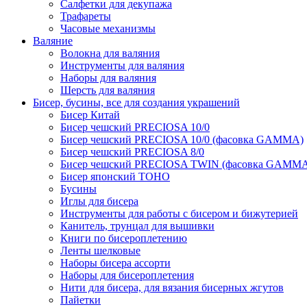
Салфетки для декупажа
Трафареты
Часовые механизмы
Валяние
Волокна для валяния
Инструменты для валяния
Наборы для валяния
Шерсть для валяния
Бисер, бусины, все для создания украшений
Бисер Китай
Бисер чешский PRECIOSA 10/0
Бисер чешский PRECIOSA 10/0 (фасовка GAMMA)
Бисер чешский PRECIOSA 8/0
Бисер чешский PRECIOSA TWIN (фасовка GAMM
Бисер японский TOHO
Бусины
Иглы для бисера
Инструменты для работы с бисером и бижутерией
Канитель, трунцал для вышивки
Книги по бисероплетению
Ленты шелковые
Наборы бисера ассорти
Наборы для бисероплетения
Нити для бисера, для вязания бисерных жгутов
Пайетки