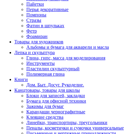
Пайетки
Перья декоративные
Помпоны
Стразы
Фатин в шпульках
Фетр
Фоамиран
Товары для художников
Альбомы и бумага для акварели и масла
Лепка и скульптура
Глина, гипс, масса для моделирования
Инструменты
Пластилин скульптурный
Полимерная глина
Книги
Дом. Быт. Досуг. Рукоделие.
Канцтовары, товары для школы
Блоки для записей, закладки
Бумага для офисной техники
Зажимы для бумаг
Карандаши чернографитные
Клеящие средства
Линейки, транспортиры, треугольники
Пеналы, косметички и сумочки универсальные
Письменные и чертежные принадлежности