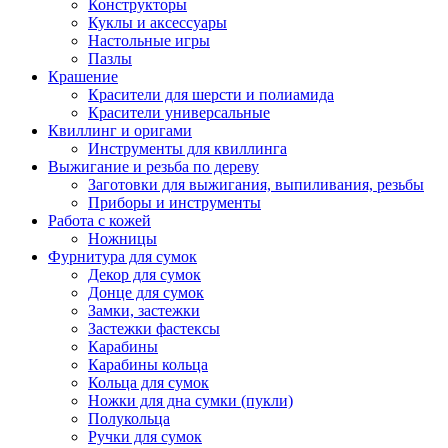
Конструкторы
Куклы и аксессуары
Настольные игры
Пазлы
Крашение
Красители для шерсти и полиамида
Красители универсальные
Квиллинг и оригами
Инструменты для квиллинга
Выжигание и резьба по дереву
Заготовки для выжигания, выпиливания, резьбы
Приборы и инструменты
Работа с кожей
Ножницы
Фурнитура для сумок
Декор для сумок
Донце для сумок
Замки, застежки
Застежки фастексы
Карабины
Карабины кольца
Кольца для сумок
Ножки для дна сумки (пукли)
Полукольца
Ручки для сумок