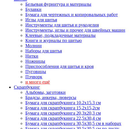
Бельевая фурнитура и материалы
Булавки
Бумага для чертежных и копировальных работ
Иглы для шитья
Инструменты для шитья и рукоделия
Инструменты, иглы и прочее для швейных машин
Клеевые, подкладочные материалы
Книги и журналы по шитью
Молнии
Наборы для шитья
Нитки
Ножницы
Приспособления для шитья и кроя
Пуговицы
Пэчворк
и много ещё
Скрапбукинг
Альбомы, заготовки
Брадсы, анкеры, люверсы
Бумага для скрапбукинга 10.2х15.3 см
Бумага для скрапбукинга 15,2х15,2см
Бумага для скрапбукинга 20,3х20,3 см
Бумага для скрапбукинга 22,5х30,4 см
Бумага для скрапбукинга 30,5х30,5 см в наборах
Бумага для скрапбукинга 30,5х30,5 см по листу