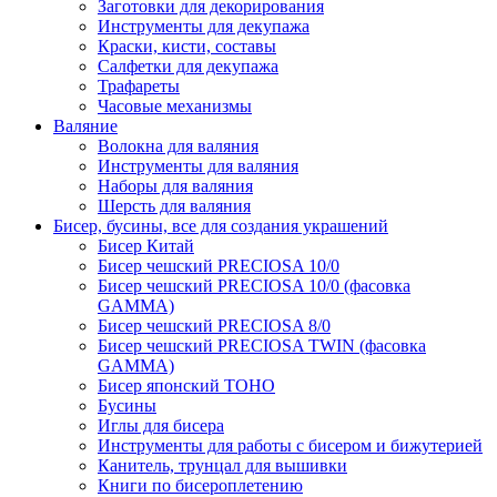
Заготовки для декорирования
Инструменты для декупажа
Краски, кисти, составы
Салфетки для декупажа
Трафареты
Часовые механизмы
Валяние
Волокна для валяния
Инструменты для валяния
Наборы для валяния
Шерсть для валяния
Бисер, бусины, все для создания украшений
Бисер Китай
Бисер чешский PRECIOSA 10/0
Бисер чешский PRECIOSA 10/0 (фасовка
GAMMA)
Бисер чешский PRECIOSA 8/0
Бисер чешский PRECIOSA TWIN (фасовка
GAMMA)
Бисер японский TOHO
Бусины
Иглы для бисера
Инструменты для работы с бисером и бижутерией
Канитель, трунцал для вышивки
Книги по бисероплетению