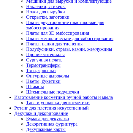
Машинки для вырубки и комплектующие
Наклейки, стикеры
Ножи для вырубки
Открытки, заготовки
Платы двусторонние пластиковые для
эмбоссирования
Платы для 3D эмбоссирования
Платы металлические для эмбоссирования
Платы, папки для тиснения
Полубусинки, стразы, камни, жемчужины
Прочие материалы
Сургучная печать
Термотрансферы
Тэги, ярлычки
Фигурные дыроколы
Цветы, букетики
Штампы
Штемпельные подушечки
Изготовление косметики ручной работы и мыла
Тара и упаковка для косметики
Ротанг для плетения искусственный
Декупаж и декорирование
Бумага для декупажа
Декоративная фурнитура
Декупажные карты