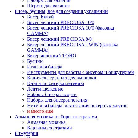
Наборы для валяния
Шерсть для валяния
Бисер, бусины, все для создания украшений
Бисер Китай
Бисер чешский PRECIOSA 10/0
Бисер чешский PRECIOSA 10/0 (фасовка
GAMMA)
Бисер чешский PRECIOSA 8/0
Бисер чешский PRECIOSA TWIN (фасовка
GAMMA)
Бисер японский TOHO
Бусины
Иглы для бисера
Инструменты для работы с бисером и бижутерией
Канитель, трунцал для вышивки
Книги по бисероплетению
Ленты шелковые
Наборы бисера ассорти
Наборы для бисероплетения
Нити для бисера, для вязания бисерных жгутов
и много ещё
Алмазная мозаика, наборы со стразами
Алмазная мозаика
Картины co стразами
Бижутерия