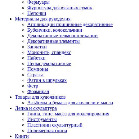
Фермуары
Фурнитура для вязаных сумок
Цепочки
Материалы для рукоделия
Аппликации пришивные декоративные
Бубенчики, колокольчики
Декоративные термоаппликации
Декоративные элементы
Заплатки
Мононить, спандекс
Пайетки
Перья декоративные
Помпоны
Стразы
Фатин в шпульках
Фетр
Фоамиран
Товары для художников
Альбомы и бумага для акварели и масла
Лепка и скульптура
Глина, гипс, масса для моделирования
Инструменты
Пластилин скульптурный
Полимерная глина
Книги