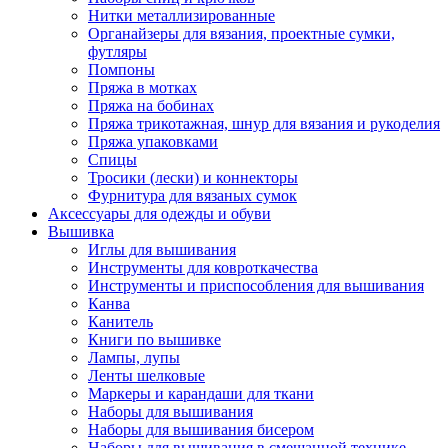
Нитки металлизированные
Органайзеры для вязания, проектные сумки,
футляры
Помпоны
Пряжа в мотках
Пряжа на бобинах
Пряжа трикотажная, шнур для вязания и рукоделия
Пряжа упаковками
Спицы
Тросики (лески) и коннекторы
Фурнитура для вязаных сумок
Аксессуары для одежды и обуви
Вышивка
Иглы для вышивания
Инструменты для ковроткачества
Инструменты и приспособления для вышивания
Канва
Канитель
Книги по вышивке
Лампы, лупы
Ленты шелковые
Маркеры и карандаши для ткани
Наборы для вышивания
Наборы для вышивания бисером
Наборы для вышивания в смешанной технике