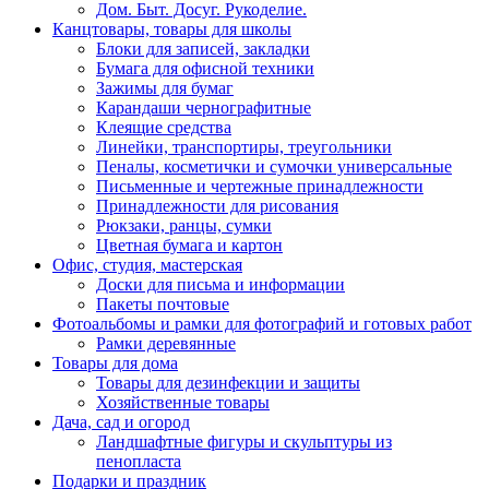
Дом. Быт. Досуг. Рукоделие.
Канцтовары, товары для школы
Блоки для записей, закладки
Бумага для офисной техники
Зажимы для бумаг
Карандаши чернографитные
Клеящие средства
Линейки, транспортиры, треугольники
Пеналы, косметички и сумочки универсальные
Письменные и чертежные принадлежности
Принадлежности для рисования
Рюкзаки, ранцы, сумки
Цветная бумага и картон
Офис, студия, мастерская
Доски для письма и информации
Пакеты почтовые
Фотоальбомы и рамки для фотографий и готовых работ
Рамки деревянные
Товары для дома
Товары для дезинфекции и защиты
Хозяйственные товары
Дача, сад и огород
Ландшафтные фигуры и скульптуры из
пенопласта
Подарки и праздник