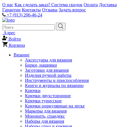
О нас
Как сделать заказ?
Система скидок
Оплата
Доставка
Гарантии
Контакты
Отзывы
Задать вопрос
+7 (913) 206-46-24
Адрес
Войти
Корзина
Вязание
Аксессуары для вязания
Бирки, нашивки
Заготовки для вязания
Изделия ручной работы
Инструменты и приспособления
Книги и журналы по вязанию
Крючки
Крючки двухсторонние
Крючки тунисские
Крючки циркулярные на леске
Маркеры для вязания
Мононить, спандекс
Наборы для вязания
Наборы спиц и крючков