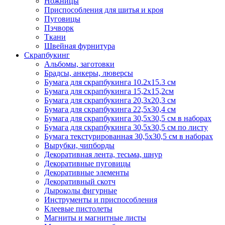
Ножницы
Приспособления для шитья и кроя
Пуговицы
Пэчворк
Ткани
Швейная фурнитура
Скрапбукинг
Альбомы, заготовки
Брадсы, анкеры, люверсы
Бумага для скрапбукинга 10.2х15.3 см
Бумага для скрапбукинга 15,2х15,2см
Бумага для скрапбукинга 20,3х20,3 см
Бумага для скрапбукинга 22,5х30,4 см
Бумага для скрапбукинга 30,5х30,5 см в наборах
Бумага для скрапбукинга 30,5х30,5 см по листу
Бумага текстурированная 30,5х30,5 см в наборах
Вырубки, чипборды
Декоративная лента, тесьма, шнур
Декоративные пуговицы
Декоративные элементы
Декоративный скотч
Дыроколы фигурные
Инструменты и приспособления
Клеевые пистолеты
Магниты и магнитные листы