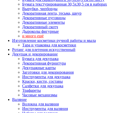
Бумага текстурированная 30,5х30,5 см в наборах
Вырубки, чипборды
Декоративная лента, тесьма, шнур
Декоративные пуговицы
Декоративные элементы
Декоративный скотч
Дыроколы фигурные
и много ещё
Изготовление косметики ручной работы и мыла
Тара и упаковка для косметики
Ротанг для плетения искусственный
Декупаж и декорирование
Бумага для декупажа
Декоративная фурнитура
Декупажные карты
Заготовки для декорирования
Инструменты для декупажа
Краски, кисти, составы
Салфетки для декупажа
Трафареты
Часовые механизмы
Валяние
Волокна для валяния
Инструменты для валяния