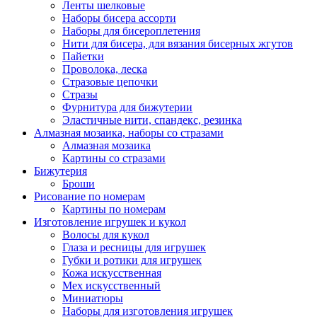
Ленты шелковые
Наборы бисера ассорти
Наборы для бисероплетения
Нити для бисера, для вязания бисерных жгутов
Пайетки
Проволока, леска
Стразовые цепочки
Стразы
Фурнитура для бижутерии
Эластичные нити, спандекс, резинка
Алмазная мозаика, наборы со стразами
Алмазная мозаика
Картины co стразами
Бижутерия
Броши
Рисование по номерам
Картины по номерам
Изготовление игрушек и кукол
Волосы для кукол
Глаза и ресницы для игрушек
Губки и ротики для игрушек
Кожа искусственная
Мех искусственный
Миниатюры
Наборы для изготовления игрушек