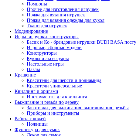
Помпоны
Прочее для изготовления игрушек
Пряжа для вязания игрушек
Пряжа для вязания одежды для кукол
Ткани для игрушек
Моделирование
Игры, игрушки, конструкторы
Басик и Ко - брендовые игрушки BUDI BASA поступ
Игровые, сборные модели
Конструкторы
Куклы и аксессуары
Настольные игры
Пазлы
Крашение
Красители для шерсти и полиамида
Красители универсальные
Квиллинг и оригами
Инструменты для квиллинга
Выжигание и резьба по дереву
Заготовки для выжигания, выпиливания, резьбы
Приборы и инструменты
Работа с кожей
Ножницы
Фурнитура для сумок
Декор для сумок