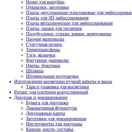
Ножи для вырубки
Открытки, заготовки
Платы двусторонние пластиковые для эмбоссирова
Платы для 3D эмбоссирования
Платы металлические для эмбоссирования
Платы, папки для тиснения
Полубусинки, стразы, камни, жемчужины
Прочие материалы
Сургучная печать
Термотрансферы
Тэги, ярлычки
Фигурные дыроколы
Цветы, букетики
Штампы
Штемпельные подушечки
Изготовление косметики ручной работы и мыла
Тара и упаковка для косметики
Ротанг для плетения искусственный
Декупаж и декорирование
Бумага для декупажа
Декоративная фурнитура
Декупажные карты
Заготовки для декорирования
Инструменты для декупажа
Краски, кисти, составы