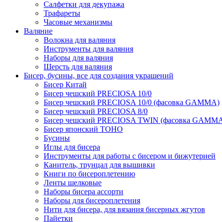
Салфетки для декупажа
Трафареты
Часовые механизмы
Валяние
Волокна для валяния
Инструменты для валяния
Наборы для валяния
Шерсть для валяния
Бисер, бусины, все для создания украшений
Бисер Китай
Бисер чешский PRECIOSA 10/0
Бисер чешский PRECIOSA 10/0 (фасовка GAMMA)
Бисер чешский PRECIOSA 8/0
Бисер чешский PRECIOSA TWIN (фасовка GAMM
Бисер японский TOHO
Бусины
Иглы для бисера
Инструменты для работы с бисером и бижутерией
Канитель, трунцал для вышивки
Книги по бисероплетению
Ленты шелковые
Наборы бисера ассорти
Наборы для бисероплетения
Нити для бисера, для вязания бисерных жгутов
Пайетки