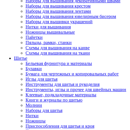
Наборы для вышивания декоративными швами
Наборы для вышивания крестом
Наборы для вышивания лентами
Наборы для вышивания ювелирным бисером
Наборы для вышивки украшений
Нитки для вышивания
Ножницы вышивальные
Пайетки
Пяльцы, рамки, станки
Схемы для вышивания на канве
Схемы для вышивания на ткани
Шитье
Бельевая фурнитура и материалы
Булавки
Бумага для чертежных и копировальных работ
Иглы для шитья
Инструменты для шитья и рукоделия
Инструменты, иглы и прочее для швейных машин
Клеевые, подкладочные материалы
Книги и журналы по шитью
Молнии
Наборы для шитья
Нитки
Ножницы
Приспособления для шитья и кроя