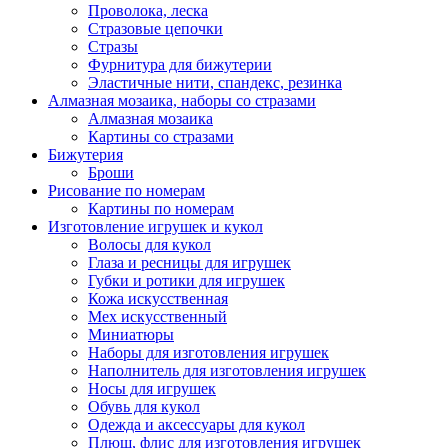
Проволока, леска
Стразовые цепочки
Стразы
Фурнитура для бижутерии
Эластичные нити, спандекс, резинка
Алмазная мозаика, наборы со стразами
Алмазная мозаика
Картины co стразами
Бижутерия
Броши
Рисование по номерам
Картины по номерам
Изготовление игрушек и кукол
Волосы для кукол
Глаза и ресницы для игрушек
Губки и ротики для игрушек
Кожа искусственная
Мех искусственный
Миниатюры
Наборы для изготовления игрушек
Наполнитель для изготовления игрушек
Носы для игрушек
Обувь для кукол
Одежда и аксессуары для кукол
Плюш, флис для изготовления игрушек