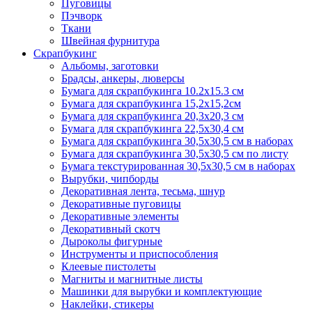
Пуговицы
Пэчворк
Ткани
Швейная фурнитура
Скрапбукинг
Альбомы, заготовки
Брадсы, анкеры, люверсы
Бумага для скрапбукинга 10.2х15.3 см
Бумага для скрапбукинга 15,2х15,2см
Бумага для скрапбукинга 20,3х20,3 см
Бумага для скрапбукинга 22,5х30,4 см
Бумага для скрапбукинга 30,5х30,5 см в наборах
Бумага для скрапбукинга 30,5х30,5 см по листу
Бумага текстурированная 30,5х30,5 см в наборах
Вырубки, чипборды
Декоративная лента, тесьма, шнур
Декоративные пуговицы
Декоративные элементы
Декоративный скотч
Дыроколы фигурные
Инструменты и приспособления
Клеевые пистолеты
Магниты и магнитные листы
Машинки для вырубки и комплектующие
Наклейки, стикеры