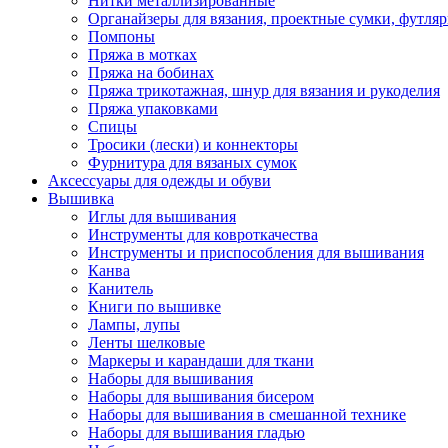
Нитки металлизированные
Органайзеры для вязания, проектные сумки, футля
Помпоны
Пряжа в мотках
Пряжа на бобинах
Пряжа трикотажная, шнур для вязания и рукоделия
Пряжа упаковками
Спицы
Тросики (лески) и коннекторы
Фурнитура для вязаных сумок
Аксессуары для одежды и обуви
Вышивка
Иглы для вышивания
Инструменты для ковроткачества
Инструменты и приспособления для вышивания
Канва
Канитель
Книги по вышивке
Лампы, лупы
Ленты шелковые
Маркеры и карандаши для ткани
Наборы для вышивания
Наборы для вышивания бисером
Наборы для вышивания в смешанной технике
Наборы для вышивания гладью