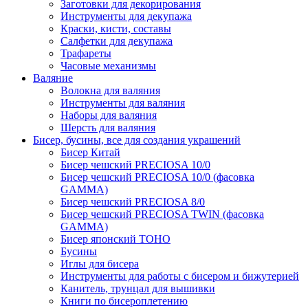
Заготовки для декорирования
Инструменты для декупажа
Краски, кисти, составы
Салфетки для декупажа
Трафареты
Часовые механизмы
Валяние
Волокна для валяния
Инструменты для валяния
Наборы для валяния
Шерсть для валяния
Бисер, бусины, все для создания украшений
Бисер Китай
Бисер чешский PRECIOSA 10/0
Бисер чешский PRECIOSA 10/0 (фасовка
GAMMA)
Бисер чешский PRECIOSA 8/0
Бисер чешский PRECIOSA TWIN (фасовка
GAMMA)
Бисер японский TOHO
Бусины
Иглы для бисера
Инструменты для работы с бисером и бижутерией
Канитель, трунцал для вышивки
Книги по бисероплетению