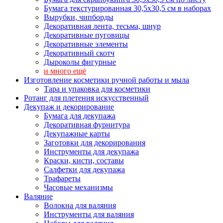
Бумага текстурированная 30,5х30,5 см в наборах
Вырубки, чипборды
Декоративная лента, тесьма, шнур
Декоративные пуговицы
Декоративные элементы
Декоративный скотч
Дыроколы фигурные
и много ещё
Изготовление косметики ручной работы и мыла
Тара и упаковка для косметики
Ротанг для плетения искусственный
Декупаж и декорирование
Бумага для декупажа
Декоративная фурнитура
Декупажные карты
Заготовки для декорирования
Инструменты для декупажа
Краски, кисти, составы
Салфетки для декупажа
Трафареты
Часовые механизмы
Валяние
Волокна для валяния
Инструменты для валяния