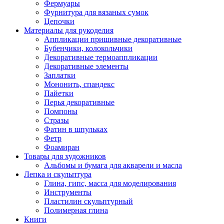
Фермуары
Фурнитура для вязаных сумок
Цепочки
Материалы для рукоделия
Аппликации пришивные декоративные
Бубенчики, колокольчики
Декоративные термоаппликации
Декоративные элементы
Заплатки
Мононить, спандекс
Пайетки
Перья декоративные
Помпоны
Стразы
Фатин в шпульках
Фетр
Фоамиран
Товары для художников
Альбомы и бумага для акварели и масла
Лепка и скульптура
Глина, гипс, масса для моделирования
Инструменты
Пластилин скульптурный
Полимерная глина
Книги