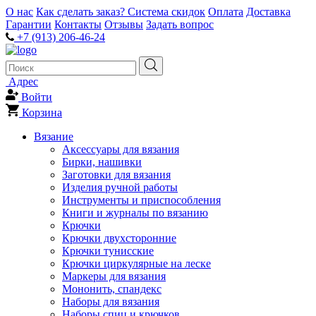
О нас
Как сделать заказ?
Система скидок
Оплата
Доставка
Гарантии
Контакты
Отзывы
Задать вопрос
+7 (913) 206-46-24
Адрес
Войти
Корзина
Вязание
Аксессуары для вязания
Бирки, нашивки
Заготовки для вязания
Изделия ручной работы
Инструменты и приспособления
Книги и журналы по вязанию
Крючки
Крючки двухсторонние
Крючки тунисские
Крючки циркулярные на леске
Маркеры для вязания
Мононить, спандекс
Наборы для вязания
Наборы спиц и крючков