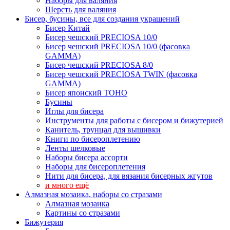
Наборы для валяния
Шерсть для валяния
Бисер, бусины, все для создания украшений
Бисер Китай
Бисер чешский PRECIOSA 10/0
Бисер чешский PRECIOSA 10/0 (фасовка
GAMMA)
Бисер чешский PRECIOSA 8/0
Бисер чешский PRECIOSA TWIN (фасовка
GAMMA)
Бисер японский TOHO
Бусины
Иглы для бисера
Инструменты для работы с бисером и бижутерией
Канитель, трунцал для вышивки
Книги по бисероплетению
Ленты шелковые
Наборы бисера ассорти
Наборы для бисероплетения
Нити для бисера, для вязания бисерных жгутов
и много ещё
Алмазная мозаика, наборы со стразами
Алмазная мозаика
Картины co стразами
Бижутерия