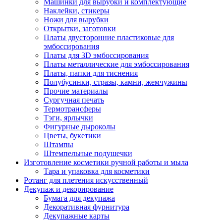
Машинки для вырубки и комплектующие
Наклейки, стикеры
Ножи для вырубки
Открытки, заготовки
Платы двусторонние пластиковые для
эмбоссирования
Платы для 3D эмбоссирования
Платы металлические для эмбоссирования
Платы, папки для тиснения
Полубусинки, стразы, камни, жемчужины
Прочие материалы
Сургучная печать
Термотрансферы
Тэги, ярлычки
Фигурные дыроколы
Цветы, букетики
Штампы
Штемпельные подушечки
Изготовление косметики ручной работы и мыла
Тара и упаковка для косметики
Ротанг для плетения искусственный
Декупаж и декорирование
Бумага для декупажа
Декоративная фурнитура
Декупажные карты