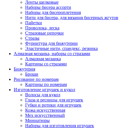
Ленты шелковые
Наборы бисера ассорти
Наборы для бисероплетения
Нити для бисера, для вязания бисерных жгутов
Пайетки
Проволока, леска
Стразовые цепочки
Стразы
Фурнитура для бижутерии
Эластичные нити, спандекс, резинка
Алмазная мозаика, наборы со стразами
Алмазная мозаика
Картины co стразами
Бижутерия
Броши
Рисование по номерам
Картины по номерам
Изготовление игрушек и кукол
Волосы для кукол
Глаза и ресницы для игрушек
Губки и ротики для игрушек
Кожа искусственная
Мех искусственный
Миниатюры
Наборы для изготовления игрушек