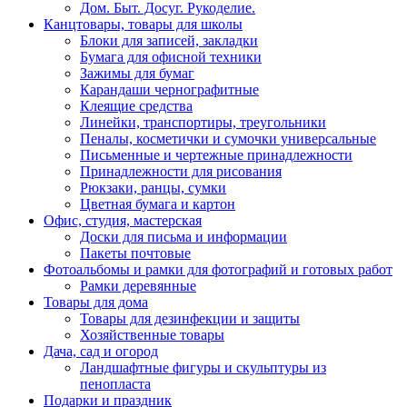
Дом. Быт. Досуг. Рукоделие.
Канцтовары, товары для школы
Блоки для записей, закладки
Бумага для офисной техники
Зажимы для бумаг
Карандаши чернографитные
Клеящие средства
Линейки, транспортиры, треугольники
Пеналы, косметички и сумочки универсальные
Письменные и чертежные принадлежности
Принадлежности для рисования
Рюкзаки, ранцы, сумки
Цветная бумага и картон
Офис, студия, мастерская
Доски для письма и информации
Пакеты почтовые
Фотоальбомы и рамки для фотографий и готовых работ
Рамки деревянные
Товары для дома
Товары для дезинфекции и защиты
Хозяйственные товары
Дача, сад и огород
Ландшафтные фигуры и скульптуры из
пенопласта
Подарки и праздник