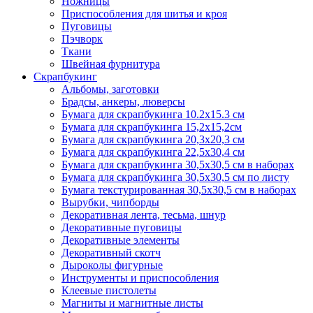
Ножницы
Приспособления для шитья и кроя
Пуговицы
Пэчворк
Ткани
Швейная фурнитура
Скрапбукинг
Альбомы, заготовки
Брадсы, анкеры, люверсы
Бумага для скрапбукинга 10.2х15.3 см
Бумага для скрапбукинга 15,2х15,2см
Бумага для скрапбукинга 20,3х20,3 см
Бумага для скрапбукинга 22,5х30,4 см
Бумага для скрапбукинга 30,5х30,5 см в наборах
Бумага для скрапбукинга 30,5х30,5 см по листу
Бумага текстурированная 30,5х30,5 см в наборах
Вырубки, чипборды
Декоративная лента, тесьма, шнур
Декоративные пуговицы
Декоративные элементы
Декоративный скотч
Дыроколы фигурные
Инструменты и приспособления
Клеевые пистолеты
Магниты и магнитные листы