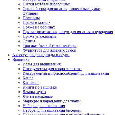
Нитки металлизированные
Органайзеры для вязания, проектные сумки,
футляры
Помпоны
Пряжа в мотках
Пряжа на бобинах
Пряжа трикотажная, шнур для вязания и рукоделия
Пряжа упаковками
Спицы
Тросики (лески) и коннекторы
Фурнитура для вязаных сумок
Аксессуары для одежды и обуви
Вышивка
Иглы для вышивания
Инструменты для ковроткачества
Инструменты и приспособления для вышивания
Канва
Канитель
Книги по вышивке
Лампы, лупы
Ленты шелковые
Маркеры и карандаши для ткани
Наборы для вышивания
Наборы для вышивания бисером
Наборы для вышивания в смешанной технике