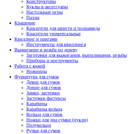
Конструкторы
Куклы и аксессуары
Настольные игры
Пазлы
Крашение
Красители для шерсти и полиамида
Красители универсальные
Квиллинг и оригами
Инструменты для квиллинга
Выжигание и резьба по дереву
Заготовки для выжигания, выпиливания, резьбы
Приборы и инструменты
Работа с кожей
Ножницы
Фурнитура для сумок
Декор для сумок
Донце для сумок
Замки, застежки
Застежки фастексы
Карабины
Карабины кольца
Кольца для сумок
Ножки для дна сумки (пукли)
Полукольца
Ручки для сумок