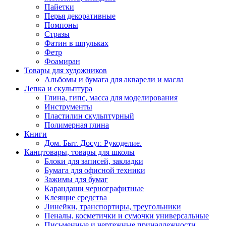
Пайетки
Перья декоративные
Помпоны
Стразы
Фатин в шпульках
Фетр
Фоамиран
Товары для художников
Альбомы и бумага для акварели и масла
Лепка и скульптура
Глина, гипс, масса для моделирования
Инструменты
Пластилин скульптурный
Полимерная глина
Книги
Дом. Быт. Досуг. Рукоделие.
Канцтовары, товары для школы
Блоки для записей, закладки
Бумага для офисной техники
Зажимы для бумаг
Карандаши чернографитные
Клеящие средства
Линейки, транспортиры, треугольники
Пеналы, косметички и сумочки универсальные
Письменные и чертежные принадлежности