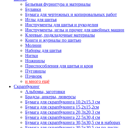
Бельевая фурнитура и материалы
Булавки
Бумага для чертежных и копировальных работ
Иглы для шитья
Инструменты для шитья и рукоделия
Инструменты, иглы и прочее для швейных машин
Клеевые, подкладочные материалы
Книги и журналы по шитью
Молнии
Наборы для шитья
Нитки
Ножницы
Приспособления для шитья и кроя
Пуговицы
Пэчворк
и много ещё
Скрапбукинг
Альбомы, заготовки
Брадсы, анкеры, люверсы
Бумага для скрапбукинга 10.2х15.3 см
Бумага для скрапбукинга 15,2х15,2см
Бумага для скрапбукинга 20,3х20,3 см
Бумага для скрапбукинга 22,5х30,4 см
Бумага для скрапбукинга 30,5х30,5 см в наборах
Бумага для скрапбукинга 30,5х30,5 см по листу