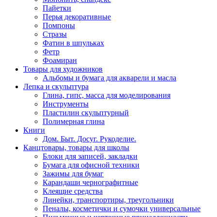
Пайетки
Перья декоративные
Помпоны
Стразы
Фатин в шпульках
Фетр
Фоамиран
Товары для художников
Альбомы и бумага для акварели и масла
Лепка и скульптура
Глина, гипс, масса для моделирования
Инструменты
Пластилин скульптурный
Полимерная глина
Книги
Дом. Быт. Досуг. Рукоделие.
Канцтовары, товары для школы
Блоки для записей, закладки
Бумага для офисной техники
Зажимы для бумаг
Карандаши чернографитные
Клеящие средства
Линейки, транспортиры, треугольники
Пеналы, косметички и сумочки универсальные