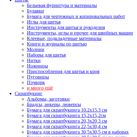
Бельевая фурнитура и материалы
Булавки
Бумага для чертежных и копировальных работ
Иглы для шитья
Инструменты для шитья и рукоделия
Инструменты, иглы и прочее для швейных машин
Клеевые, подкладочные материалы
Книги и журналы по шитью
Молнии
Наборы для шитья
Нитки
Ножницы
Приспособления для шитья и кроя
Пуговицы
Пэчворк
и много ещё
Скрапбукинг
Альбомы, заготовки
Брадсы, анкеры, люверсы
Бумага для скрапбукинга 10.2х15.3 см
Бумага для скрапбукинга 15,2х15,2см
Бумага для скрапбукинга 20,3х20,3 см
Бумага для скрапбукинга 22,5х30,4 см
Бумага для скрапбукинга 30,5х30,5 см в наборах