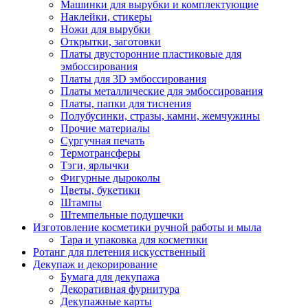
Машинки для вырубки и комплектующие
Наклейки, стикеры
Ножи для вырубки
Открытки, заготовки
Платы двусторонние пластиковые для
эмбоссирования
Платы для 3D эмбоссирования
Платы металлические для эмбоссирования
Платы, папки для тиснения
Полубусинки, стразы, камни, жемчужины
Прочие материалы
Сургучная печать
Термотрансферы
Тэги, ярлычки
Фигурные дыроколы
Цветы, букетики
Штампы
Штемпельные подушечки
Изготовление косметики ручной работы и мыла
Тара и упаковка для косметики
Ротанг для плетения искусственный
Декупаж и декорирование
Бумага для декупажа
Декоративная фурнитура
Декупажные карты