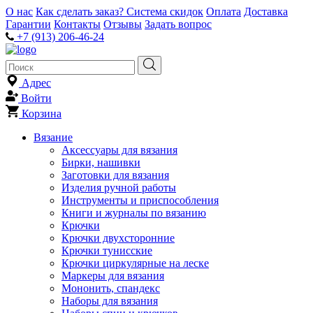
О нас
Как сделать заказ?
Система скидок
Оплата
Доставка
Гарантии
Контакты
Отзывы
Задать вопрос
+7 (913) 206-46-24
Адрес
Войти
Корзина
Вязание
Аксессуары для вязания
Бирки, нашивки
Заготовки для вязания
Изделия ручной работы
Инструменты и приспособления
Книги и журналы по вязанию
Крючки
Крючки двухсторонние
Крючки тунисские
Крючки циркулярные на леске
Маркеры для вязания
Мононить, спандекс
Наборы для вязания