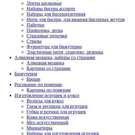
Ленты шелковые
Наборы бисера ассорти
Наборы для бисероплетения
Нити для бисера, для вязания бисерных жгутов
Пайетки
Проволока, леска
Стразовые цепочки
Стразы
Фурнитура для бижутерии
Эластичные нити, спандекс, резинка
Алмазная мозаика, наборы со стразами
Алмазная мозаика
Картины co стразами
Бижутерия
Броши
Рисование по номерам
Картины по номерам
Изготовление игрушек и кукол
Волосы для кукол
Глаза и ресницы для игрушек
Губки и ротики для игрушек
Кожа искусственная
Мех искусственный
Миниатюры
Наборы для изготовления игрушек