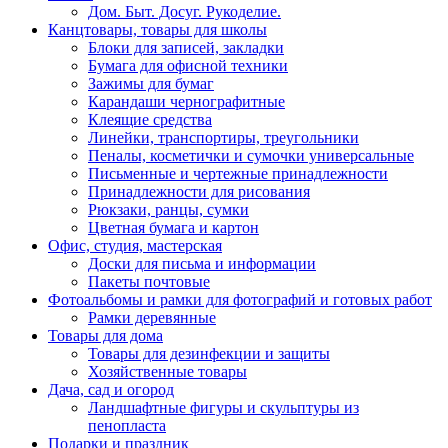
Дом. Быт. Досуг. Рукоделие.
Канцтовары, товары для школы
Блоки для записей, закладки
Бумага для офисной техники
Зажимы для бумаг
Карандаши чернографитные
Клеящие средства
Линейки, транспортиры, треугольники
Пеналы, косметички и сумочки универсальные
Письменные и чертежные принадлежности
Принадлежности для рисования
Рюкзаки, ранцы, сумки
Цветная бумага и картон
Офис, студия, мастерская
Доски для письма и информации
Пакеты почтовые
Фотоальбомы и рамки для фотографий и готовых работ
Рамки деревянные
Товары для дома
Товары для дезинфекции и защиты
Хозяйственные товары
Дача, сад и огород
Ландшафтные фигуры и скульптуры из
пенопласта
Подарки и праздник