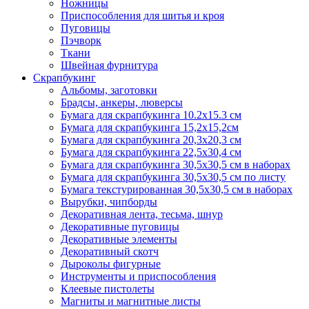
Ножницы
Приспособления для шитья и кроя
Пуговицы
Пэчворк
Ткани
Швейная фурнитура
Скрапбукинг
Альбомы, заготовки
Брадсы, анкеры, люверсы
Бумага для скрапбукинга 10.2х15.3 см
Бумага для скрапбукинга 15,2х15,2см
Бумага для скрапбукинга 20,3х20,3 см
Бумага для скрапбукинга 22,5х30,4 см
Бумага для скрапбукинга 30,5х30,5 см в наборах
Бумага для скрапбукинга 30,5х30,5 см по листу
Бумага текстурированная 30,5х30,5 см в наборах
Вырубки, чипборды
Декоративная лента, тесьма, шнур
Декоративные пуговицы
Декоративные элементы
Декоративный скотч
Дыроколы фигурные
Инструменты и приспособления
Клеевые пистолеты
Магниты и магнитные листы