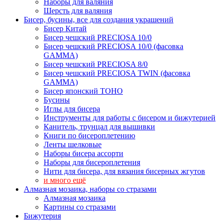
Наборы для валяния
Шерсть для валяния
Бисер, бусины, все для создания украшений
Бисер Китай
Бисер чешский PRECIOSA 10/0
Бисер чешский PRECIOSA 10/0 (фасовка
GAMMA)
Бисер чешский PRECIOSA 8/0
Бисер чешский PRECIOSA TWIN (фасовка
GAMMA)
Бисер японский TOHO
Бусины
Иглы для бисера
Инструменты для работы с бисером и бижутерией
Канитель, трунцал для вышивки
Книги по бисероплетению
Ленты шелковые
Наборы бисера ассорти
Наборы для бисероплетения
Нити для бисера, для вязания бисерных жгутов
и много ещё
Алмазная мозаика, наборы со стразами
Алмазная мозаика
Картины co стразами
Бижутерия