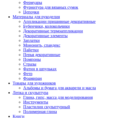
Фермуары
Фурнитура для вязаных сумок
Цепочки
Материалы для рукоделия
Аппликации пришивные декоративные
Бубенчики, колокольчики
Декоративные термоаппликации
Декоративные элементы
Заплатки
Мононить, спандекс
Пайетки
Перья декоративные
Помпоны
Стразы
Фатин в шпульках
Фетр
Фоамиран
Товары для художников
Альбомы и бумага для акварели и масла
Лепка и скульптура
Глина, гипс, масса для моделирования
Инструменты
Пластилин скульптурный
Полимерная глина
Книги