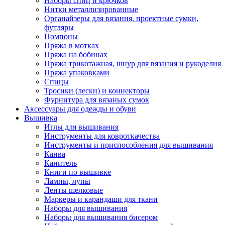
Наборы спиц и крючков
Нитки металлизированные
Органайзеры для вязания, проектные сумки,
футляры
Помпоны
Пряжа в мотках
Пряжа на бобинах
Пряжа трикотажная, шнур для вязания и рукоделия
Пряжа упаковками
Спицы
Тросики (лески) и коннекторы
Фурнитура для вязаных сумок
Аксессуары для одежды и обуви
Вышивка
Иглы для вышивания
Инструменты для ковроткачества
Инструменты и приспособления для вышивания
Канва
Канитель
Книги по вышивке
Лампы, лупы
Ленты шелковые
Маркеры и карандаши для ткани
Наборы для вышивания
Наборы для вышивания бисером