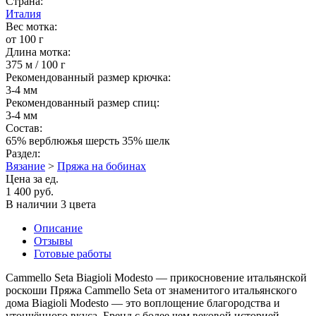
Страна:
Италия
Вес мотка:
от 100 г
Длина мотка:
375 м / 100 г
Рекомендованный размер крючка:
3-4 мм
Рекомендованный размер спиц:
3-4 мм
Состав:
65% верблюжья шерсть 35% шелк
Раздел:
Вязание
>
Пряжа на бобинах
Цена за ед.
1 400 руб.
В наличии 3 цвета
Описание
Отзывы
Готовые работы
Cammello Seta Biagioli Modesto — прикосновение итальянской
роскоши Пряжа Cammello Seta от знаменитого итальянского
дома Biagioli Modesto — это воплощение благородства и
утончённого вкуса. Бренд с более чем вековой историей