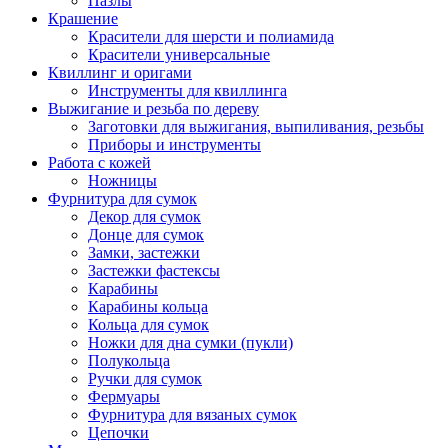
Пазлы
Крашение
Красители для шерсти и полиамида
Красители универсальные
Квиллинг и оригами
Инструменты для квиллинга
Выжигание и резьба по дереву
Заготовки для выжигания, выпиливания, резьбы
Приборы и инструменты
Работа с кожей
Ножницы
Фурнитура для сумок
Декор для сумок
Донце для сумок
Замки, застежки
Застежки фастексы
Карабины
Карабины кольца
Кольца для сумок
Ножки для дна сумки (пукли)
Полукольца
Ручки для сумок
Фермуары
Фурнитура для вязаных сумок
Цепочки