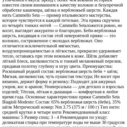
известен своим вниманием к качеству волокон и безупречной
обработке кашемира, шёлка и верблюжьей шерсти. Каждая
нить Cammello Seta — пример итальянского мастерства,
которое чувствуется в каждой петельке. Эта пряжа скручена
из четырёх тонких нитей — Cammello Setaложится ровно, не
косит, выглядит аккуратно и благородно. Беби-верблюжья
шерсть, входящая в состав этой невероятной пряжи — это
волокно, состриженное с молодых верблюжат. Оно
отличается исключительной мягкостью,
воздухопроницаемостью и лёгкостью, прекрасно удерживает
тепло, оставаясь при этом нежным к коже. Шёлк добавляет
лёгкий блеск, шелковистость и тонкий меланжевый перелив,
придавая полотну глубину и игру цвета. Преимущества:
Роскошный редкий состав: верблюжья шерсть беби + шёлк;
Мягкая, шелковистая, чуть пушистая текстура; Не косит при
вязании, держит форму и резинку; Подходит для ажурных
узоров, кос и аранов; Универсальна — для детских и взрослых
изделий; Тёплая, лёгкая и дышащая — комфортная в любое
время года. Основные характеристики пряжи Cammello Seta
Biagioli Modesto: Состав: 65% верблюжья шерсть (беби), 35%
шёлк Метрический номер: Nm 3.75 (375 м / 100 г) Тип нити:
средней крутки в четыре нити Рекомендованный класс
машины: 5 Размер спиц: 3 - 4 Рекомендации по уходу:
деликатная стирка при температуре воды не выше 30 градусов