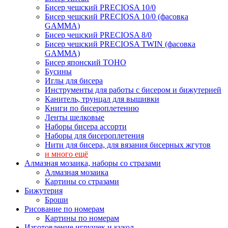
Бисер чешский PRECIOSA 10/0
Бисер чешский PRECIOSA 10/0 (фасовка
GAMMA)
Бисер чешский PRECIOSA 8/0
Бисер чешский PRECIOSA TWIN (фасовка
GAMMA)
Бисер японский TOHO
Бусины
Иглы для бисера
Инструменты для работы с бисером и бижутерией
Канитель, трунцал для вышивки
Книги по бисероплетению
Ленты шелковые
Наборы бисера ассорти
Наборы для бисероплетения
Нити для бисера, для вязания бисерных жгутов
и много ещё
Алмазная мозаика, наборы со стразами
Алмазная мозаика
Картины co стразами
Бижутерия
Броши
Рисование по номерам
Картины по номерам
Изготовление игрушек и кукол