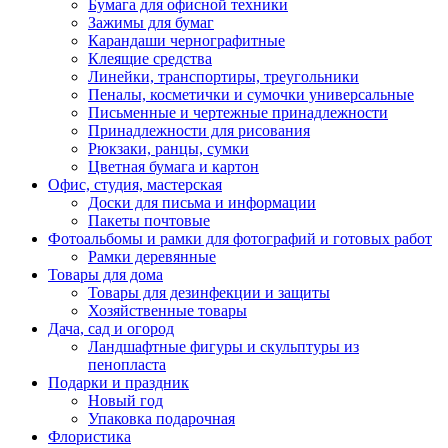
Бумага для офисной техники
Зажимы для бумаг
Карандаши чернографитные
Клеящие средства
Линейки, транспортиры, треугольники
Пеналы, косметички и сумочки универсальные
Письменные и чертежные принадлежности
Принадлежности для рисования
Рюкзаки, ранцы, сумки
Цветная бумага и картон
Офис, студия, мастерская
Доски для письма и информации
Пакеты почтовые
Фотоальбомы и рамки для фотографий и готовых работ
Рамки деревянные
Товары для дома
Товары для дезинфекции и защиты
Хозяйственные товары
Дача, сад и огород
Ландшафтные фигуры и скульптуры из
пенопласта
Подарки и праздник
Новый год
Упаковка подарочная
Флористика