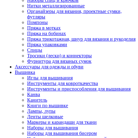
Наборы спиц и крючков
Нитки металлизированные
Органайзеры для вязания, проектные сумки,
футляры
Помпоны
Пряжа в мотках
Пряжа на бобинах
Пряжа трикотажная, шнур для вязания и рукоделия
Пряжа упаковками
Спицы
Тросики (лески) и коннекторы
Фурнитура для вязаных сумок
Аксессуары для одежды и обуви
Вышивка
Иглы для вышивания
Инструменты для ковроткачества
Инструменты и приспособления для вышивания
Канва
Канитель
Книги по вышивке
Лампы, лупы
Ленты шелковые
Маркеры и карандаши для ткани
Наборы для вышивания
Наборы для вышивания бисером