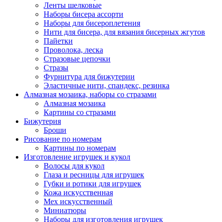
Ленты шелковые
Наборы бисера ассорти
Наборы для бисероплетения
Нити для бисера, для вязания бисерных жгутов
Пайетки
Проволока, леска
Стразовые цепочки
Стразы
Фурнитура для бижутерии
Эластичные нити, спандекс, резинка
Алмазная мозаика, наборы со стразами
Алмазная мозаика
Картины co стразами
Бижутерия
Броши
Рисование по номерам
Картины по номерам
Изготовление игрушек и кукол
Волосы для кукол
Глаза и ресницы для игрушек
Губки и ротики для игрушек
Кожа искусственная
Мех искусственный
Миниатюры
Наборы для изготовления игрушек