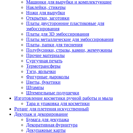
Машинки для вырубки и комплектующие
Наклейки, стикеры
Ножи для вырубки
Открытки, заготовки
Платы двусторонние пластиковые для
эмбоссирования
Платы для 3D эмбоссирования
Платы металлические для эмбоссирования
Платы, папки для тиснения
Полубусинки, стразы, камни, жемчужины
Прочие материалы
Сургучная печать
Термотрансферы
Тэги, ярлычки
Фигурные дыроколы
Цветы, букетики
Штампы
Штемпельные подушечки
Изготовление косметики ручной работы и мыла
Тара и упаковка для косметики
Ротанг для плетения искусственный
Декупаж и декорирование
Бумага для декупажа
Декоративная фурнитура
Декупажные карты