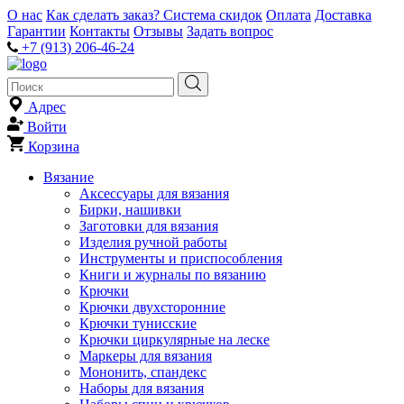
О нас
Как сделать заказ?
Система скидок
Оплата
Доставка
Гарантии
Контакты
Отзывы
Задать вопрос
+7 (913) 206-46-24
Адрес
Войти
Корзина
Вязание
Аксессуары для вязания
Бирки, нашивки
Заготовки для вязания
Изделия ручной работы
Инструменты и приспособления
Книги и журналы по вязанию
Крючки
Крючки двухсторонние
Крючки тунисские
Крючки циркулярные на леске
Маркеры для вязания
Мононить, спандекс
Наборы для вязания