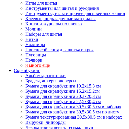
Иглы для шитья
Инструменты для шитья и рукоделия
Инструменты, иглы и прочее для швейных машин
Клеевые, подкладочные материалы
Книги и журналы по шитью
Молнии
Наборы для шитья
Нитки
Ножницы
Приспособления для шитья и кроя
Пуговицы
Пэчворк
и много ещё
Скрапбукинг
Альбомы, заготовки
Брадсы, анкеры, люверсы
Бумага для скрапбукинга 10.2х15.3 см
Бумага для скрапбукинга 15,2х15,2см
Бумага для скрапбукинга 20,3х20,3 см
Бумага для скрапбукинга 22,5х30,4 см
Бумага для скрапбукинга 30,5х30,5 см в наборах
Бумага для скрапбукинга 30,5х30,5 см по листу
Бумага текстурированная 30,5х30,5 см в наборах
Вырубки, чипборды
Декоративная лента, тесьма, шнур