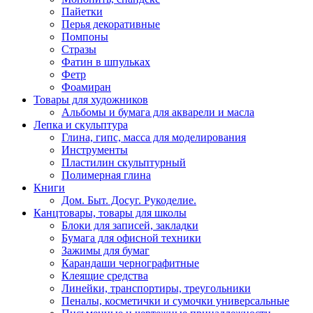
Пайетки
Перья декоративные
Помпоны
Стразы
Фатин в шпульках
Фетр
Фоамиран
Товары для художников
Альбомы и бумага для акварели и масла
Лепка и скульптура
Глина, гипс, масса для моделирования
Инструменты
Пластилин скульптурный
Полимерная глина
Книги
Дом. Быт. Досуг. Рукоделие.
Канцтовары, товары для школы
Блоки для записей, закладки
Бумага для офисной техники
Зажимы для бумаг
Карандаши чернографитные
Клеящие средства
Линейки, транспортиры, треугольники
Пеналы, косметички и сумочки универсальные