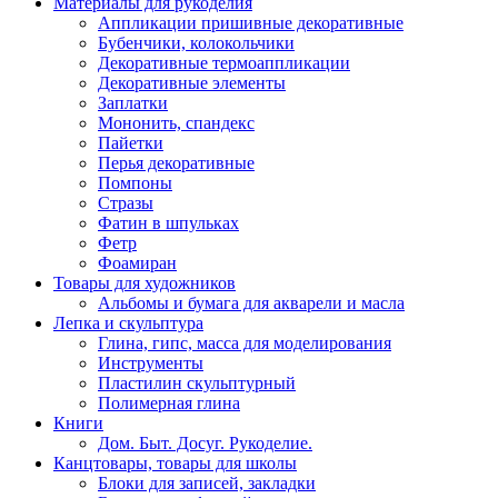
Материалы для рукоделия
Аппликации пришивные декоративные
Бубенчики, колокольчики
Декоративные термоаппликации
Декоративные элементы
Заплатки
Мононить, спандекс
Пайетки
Перья декоративные
Помпоны
Стразы
Фатин в шпульках
Фетр
Фоамиран
Товары для художников
Альбомы и бумага для акварели и масла
Лепка и скульптура
Глина, гипс, масса для моделирования
Инструменты
Пластилин скульптурный
Полимерная глина
Книги
Дом. Быт. Досуг. Рукоделие.
Канцтовары, товары для школы
Блоки для записей, закладки