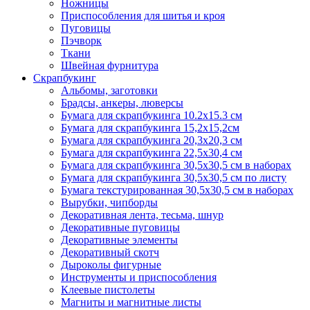
Ножницы
Приспособления для шитья и кроя
Пуговицы
Пэчворк
Ткани
Швейная фурнитура
Скрапбукинг
Альбомы, заготовки
Брадсы, анкеры, люверсы
Бумага для скрапбукинга 10.2х15.3 см
Бумага для скрапбукинга 15,2х15,2см
Бумага для скрапбукинга 20,3х20,3 см
Бумага для скрапбукинга 22,5х30,4 см
Бумага для скрапбукинга 30,5х30,5 см в наборах
Бумага для скрапбукинга 30,5х30,5 см по листу
Бумага текстурированная 30,5х30,5 см в наборах
Вырубки, чипборды
Декоративная лента, тесьма, шнур
Декоративные пуговицы
Декоративные элементы
Декоративный скотч
Дыроколы фигурные
Инструменты и приспособления
Клеевые пистолеты
Магниты и магнитные листы