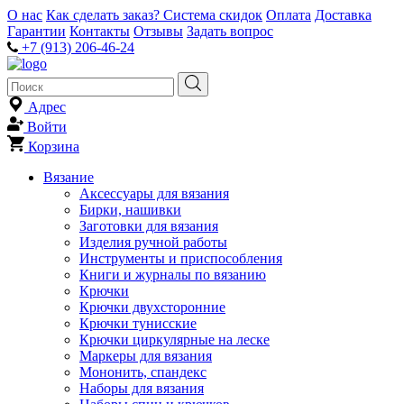
О нас
Как сделать заказ?
Система скидок
Оплата
Доставка
Гарантии
Контакты
Отзывы
Задать вопрос
+7 (913) 206-46-24
Адрес
Войти
Корзина
Вязание
Аксессуары для вязания
Бирки, нашивки
Заготовки для вязания
Изделия ручной работы
Инструменты и приспособления
Книги и журналы по вязанию
Крючки
Крючки двухсторонние
Крючки тунисские
Крючки циркулярные на леске
Маркеры для вязания
Мононить, спандекс
Наборы для вязания