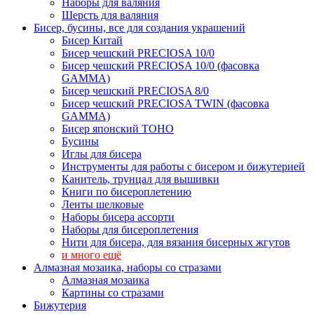
Наборы для валяния
Шерсть для валяния
Бисер, бусины, все для создания украшений
Бисер Китай
Бисер чешский PRECIOSA 10/0
Бисер чешский PRECIOSA 10/0 (фасовка
GAMMA)
Бисер чешский PRECIOSA 8/0
Бисер чешский PRECIOSA TWIN (фасовка
GAMMA)
Бисер японский TOHO
Бусины
Иглы для бисера
Инструменты для работы с бисером и бижутерией
Канитель, трунцал для вышивки
Книги по бисероплетению
Ленты шелковые
Наборы бисера ассорти
Наборы для бисероплетения
Нити для бисера, для вязания бисерных жгутов
и много ещё
Алмазная мозаика, наборы со стразами
Алмазная мозаика
Картины co стразами
Бижутерия