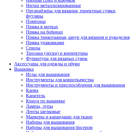
Наборы спиц и крючков
Нитки металлизированные
Органайзеры для вязания, проектные сумки,
футляры
Помпоны
Пряжа в мотках
Пряжа на бобинах
Пряжа трикотажная, шнур для вязания и рукоделия
Пряжа упаковками
Спицы
Тросики (лески) и коннекторы
Фурнитура для вязаных сумок
Аксессуары для одежды и обуви
Вышивка
Иглы для вышивания
Инструменты для ковроткачества
Инструменты и приспособления для вышивания
Канва
Канитель
Книги по вышивке
Лампы, лупы
Ленты шелковые
Маркеры и карандаши для ткани
Наборы для вышивания
Наборы для вышивания бисером