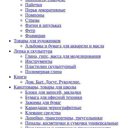
Пайетки
Перья декоративные
Помпоны
Стразы
Фатин в шпульках
Фетр
Фоамиран
Товары для художников
Альбомы и бумага для акварели и масла
Лепка и скульптура
Глина, гипс, масса для моделирования
Инструменты
Пластилин скульптурный
Полимерная глина
Книги
Дом. Быт. Досуг. Рукоделие.
Канцтовары, товары для школы
Блоки для записей, закладки
Бумага для офисной техники
Зажимы для бумаг
Карандаши чернографитные
Клеящие средства
Линейки, транспортиры, треугольники
Пеналы, косметички и сумочки универсальные