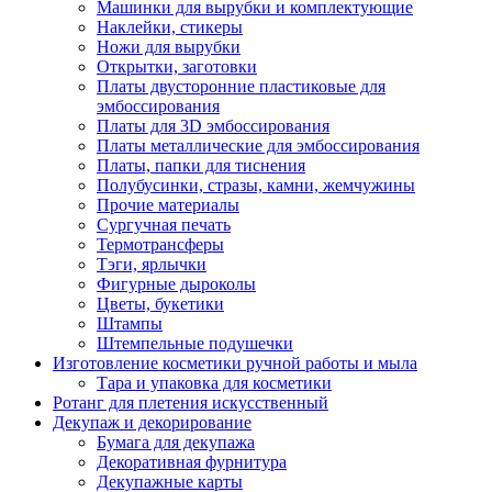
Машинки для вырубки и комплектующие
Наклейки, стикеры
Ножи для вырубки
Открытки, заготовки
Платы двусторонние пластиковые для
эмбоссирования
Платы для 3D эмбоссирования
Платы металлические для эмбоссирования
Платы, папки для тиснения
Полубусинки, стразы, камни, жемчужины
Прочие материалы
Сургучная печать
Термотрансферы
Тэги, ярлычки
Фигурные дыроколы
Цветы, букетики
Штампы
Штемпельные подушечки
Изготовление косметики ручной работы и мыла
Тара и упаковка для косметики
Ротанг для плетения искусственный
Декупаж и декорирование
Бумага для декупажа
Декоративная фурнитура
Декупажные карты