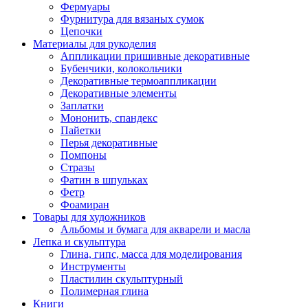
Фермуары
Фурнитура для вязаных сумок
Цепочки
Материалы для рукоделия
Аппликации пришивные декоративные
Бубенчики, колокольчики
Декоративные термоаппликации
Декоративные элементы
Заплатки
Мононить, спандекс
Пайетки
Перья декоративные
Помпоны
Стразы
Фатин в шпульках
Фетр
Фоамиран
Товары для художников
Альбомы и бумага для акварели и масла
Лепка и скульптура
Глина, гипс, масса для моделирования
Инструменты
Пластилин скульптурный
Полимерная глина
Книги