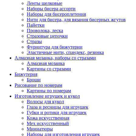
Ленты шелковые
Наборы бисера ассорти
Наборы для бисероплетения
Нити для бисера, для вязания бисерных жгутов
Пайетки
Проволока, леска
Стразовые цепочки
Стразы
Фурнитура для бижутерии
Эластичные нити, спандекс, резинка
Алмазная мозаика, наборы со стразами
Алмазная мозаика
Картины co стразами
Бижутерия
Броши
Рисование по номерам
Картины по номерам
Изготовление игрушек и кукол
Волосы для кукол
Глаза и ресницы для игрушек
Губки и ротики для игрушек
Кожа искусственная
Мех искусственный
Миниатюры
Наборы для изготовления игрушек