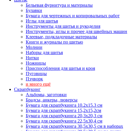
Бельевая фурнитура и материалы
Булавки
Бумага для чертежных и копировальных работ
Иглы для шитья
Инструменты для шитья и рукоделия
Инструменты, иглы и прочее для швейных машин
Клеевые, подкладочные материалы
Книги и журналы по шитью
Молнии
Наборы для шитья
Нитки
Ножницы
Приспособления для шитья и кроя
Пуговицы
Пэчворк
и много ещё
Скрапбукинг
Альбомы, заготовки
Брадсы, анкеры, люверсы
Бумага для скрапбукинга 10.2х15.3 см
Бумага для скрапбукинга 15,2х15,2см
Бумага для скрапбукинга 20,3х20,3 см
Бумага для скрапбукинга 22,5х30,4 см
Бумага для скрапбукинга 30,5х30,5 см в наборах