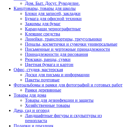
Дом. Быт. Досуг. Рукоделие.
Канцтовары, товары для школы
Блоки для записей, закладки
Бумага для офисной техники
Зажимы для бумаг
Карандаши чернографитные
Клеящие средства
Линейки, транспортиры, треугольники
Пеналы, косметички и сумочки универсальные
Письменные и чертежные принадлежности
Принадлежности для рисования
Рюкзаки, ранцы, сумки
Цветная бумага и картон
Офис, студия, мастерская
Доски для письма и информации
Пакеты почтовые
Фотоальбомы и рамки для фотографий и готовых работ
Рамки деревянные
Товары для дома
Товары для дезинфекции и защиты
Хозяйственные товары
Дача, сад и огород
Ландшафтные фигуры и скульптуры из
пенопласта
Подарки и праздник