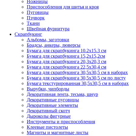
Ножницы
Приспособления для шитья и кроя
Пуговицы
Пэчворк
Ткани
Швейная фурнитура
Скрапбукинг
Альбомы, заготовки
Брадсы, анкеры, люверсы
Бумага для скрапбукинга 10.2х15.3 см
Бумага для скрапбукинга 15,2х15,2см
Бумага для скрапбукинга 20,3х20,3 см
Бумага для скрапбукинга 22,5х30,4 см
Бумага для скрапбукинга 30,5х30,5 см в наборах
Бумага для скрапбукинга 30,5х30,5 см по листу
Бумага текстурированная 30,5х30,5 см в наборах
Вырубки, чипборды
Декоративная лента, тесьма, шнур
Декоративные пуговицы
Декоративные элементы
Декоративный скотч
Дыроколы фигурные
Инструменты и приспособления
Клеевые пистолеты
Магниты и магнитные листы