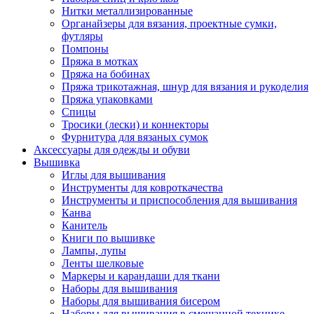
Нитки металлизированные
Органайзеры для вязания, проектные сумки,
футляры
Помпоны
Пряжа в мотках
Пряжа на бобинах
Пряжа трикотажная, шнур для вязания и рукоделия
Пряжа упаковками
Спицы
Тросики (лески) и коннекторы
Фурнитура для вязаных сумок
Аксессуары для одежды и обуви
Вышивка
Иглы для вышивания
Инструменты для ковроткачества
Инструменты и приспособления для вышивания
Канва
Канитель
Книги по вышивке
Лампы, лупы
Ленты шелковые
Маркеры и карандаши для ткани
Наборы для вышивания
Наборы для вышивания бисером
Наборы для вышивания в смешанной технике