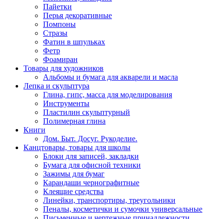
Пайетки
Перья декоративные
Помпоны
Стразы
Фатин в шпульках
Фетр
Фоамиран
Товары для художников
Альбомы и бумага для акварели и масла
Лепка и скульптура
Глина, гипс, масса для моделирования
Инструменты
Пластилин скульптурный
Полимерная глина
Книги
Дом. Быт. Досуг. Рукоделие.
Канцтовары, товары для школы
Блоки для записей, закладки
Бумага для офисной техники
Зажимы для бумаг
Карандаши чернографитные
Клеящие средства
Линейки, транспортиры, треугольники
Пеналы, косметички и сумочки универсальные
Письменные и чертежные принадлежности