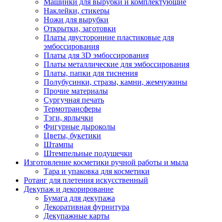
Машинки для вырубки и комплектующие
Наклейки, стикеры
Ножи для вырубки
Открытки, заготовки
Платы двусторонние пластиковые для
эмбоссирования
Платы для 3D эмбоссирования
Платы металлические для эмбоссирования
Платы, папки для тиснения
Полубусинки, стразы, камни, жемчужины
Прочие материалы
Сургучная печать
Термотрансферы
Тэги, ярлычки
Фигурные дыроколы
Цветы, букетики
Штампы
Штемпельные подушечки
Изготовление косметики ручной работы и мыла
Тара и упаковка для косметики
Ротанг для плетения искусственный
Декупаж и декорирование
Бумага для декупажа
Декоративная фурнитура
Декупажные карты