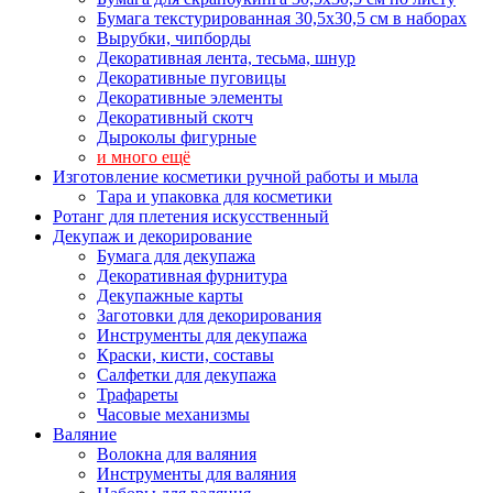
Бумага текстурированная 30,5х30,5 см в наборах
Вырубки, чипборды
Декоративная лента, тесьма, шнур
Декоративные пуговицы
Декоративные элементы
Декоративный скотч
Дыроколы фигурные
и много ещё
Изготовление косметики ручной работы и мыла
Тара и упаковка для косметики
Ротанг для плетения искусственный
Декупаж и декорирование
Бумага для декупажа
Декоративная фурнитура
Декупажные карты
Заготовки для декорирования
Инструменты для декупажа
Краски, кисти, составы
Салфетки для декупажа
Трафареты
Часовые механизмы
Валяние
Волокна для валяния
Инструменты для валяния