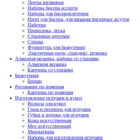
Ленты шелковые
Наборы бисера ассорти
Наборы для бисероплетения
Нити для бисера, для вязания бисерных жгутов
Пайетки
Проволока, леска
Стразовые цепочки
Стразы
Фурнитура для бижутерии
Эластичные нити, спандекс, резинка
Алмазная мозаика, наборы со стразами
Алмазная мозаика
Картины co стразами
Бижутерия
Броши
Рисование по номерам
Картины по номерам
Изготовление игрушек и кукол
Волосы для кукол
Глаза и ресницы для игрушек
Губки и ротики для игрушек
Кожа искусственная
Мех искусственный
Миниатюры
Наборы для изготовления игрушек