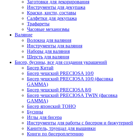
Заготовки для декорирования
Инструменты для декупажа
Краски, кисти, составы
Салфетки для декупажа
Трафареты
Часовые механизмы
Валяние
Волокна для валяния
Инструменты для валяния
Наборы для валяния
Шерсть для валяния
Бисер, бусины, все для создания украшений
Бисер Китай
Бисер чешский PRECIOSA 10/0
Бисер чешский PRECIOSA 10/0 (фасовка
GAMMA)
Бисер чешский PRECIOSA 8/0
Бисер чешский PRECIOSA TWIN (фасовка
GAMMA)
Бисер японский TOHO
Бусины
Иглы для бисера
Инструменты для работы с бисером и бижутерией
Канитель, трунцал для вышивки
Книги по бисероплетению