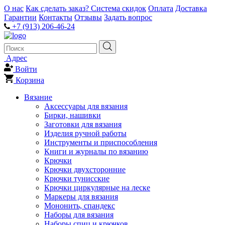
О нас
Как сделать заказ?
Система скидок
Оплата
Доставка
Гарантии
Контакты
Отзывы
Задать вопрос
+7 (913) 206-46-24
Адрес
Войти
Корзина
Вязание
Аксессуары для вязания
Бирки, нашивки
Заготовки для вязания
Изделия ручной работы
Инструменты и приспособления
Книги и журналы по вязанию
Крючки
Крючки двухсторонние
Крючки тунисские
Крючки циркулярные на леске
Маркеры для вязания
Мононить, спандекс
Наборы для вязания
Наборы спиц и крючков