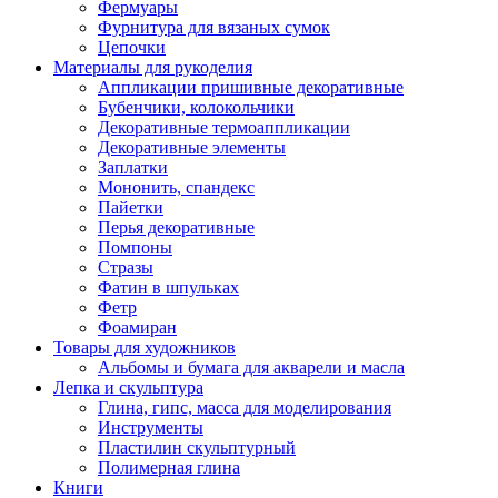
Фермуары
Фурнитура для вязаных сумок
Цепочки
Материалы для рукоделия
Аппликации пришивные декоративные
Бубенчики, колокольчики
Декоративные термоаппликации
Декоративные элементы
Заплатки
Мононить, спандекс
Пайетки
Перья декоративные
Помпоны
Стразы
Фатин в шпульках
Фетр
Фоамиран
Товары для художников
Альбомы и бумага для акварели и масла
Лепка и скульптура
Глина, гипс, масса для моделирования
Инструменты
Пластилин скульптурный
Полимерная глина
Книги