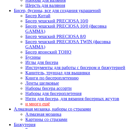
Наборы для валяния
Шерсть для валяния
Бисер, бусины, все для создания украшений
Бисер Китай
Бисер чешский PRECIOSA 10/0
Бисер чешский PRECIOSA 10/0 (фасовка
GAMMA)
Бисер чешский PRECIOSA 8/0
Бисер чешский PRECIOSA TWIN (фасовка
GAMMA)
Бисер японский TOHO
Бусины
Иглы для бисера
Инструменты для работы с бисером и бижутерией
Канитель, трунцал для вышивки
Книги по бисероплетению
Ленты шелковые
Наборы бисера ассорти
Наборы для бисероплетения
Нити для бисера, для вязания бисерных жгутов
и много ещё
Алмазная мозаика, наборы со стразами
Алмазная мозаика
Картины co стразами
Бижутерия