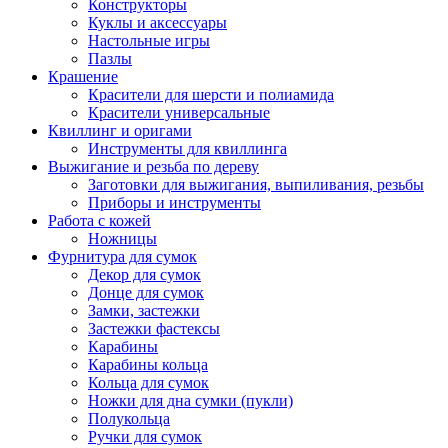
Конструкторы
Куклы и аксессуары
Настольные игры
Пазлы
Крашение
Красители для шерсти и полиамида
Красители универсальные
Квиллинг и оригами
Инструменты для квиллинга
Выжигание и резьба по дереву
Заготовки для выжигания, выпиливания, резьбы
Приборы и инструменты
Работа с кожей
Ножницы
Фурнитура для сумок
Декор для сумок
Донце для сумок
Замки, застежки
Застежки фастексы
Карабины
Карабины кольца
Кольца для сумок
Ножки для дна сумки (пукли)
Полукольца
Ручки для сумок