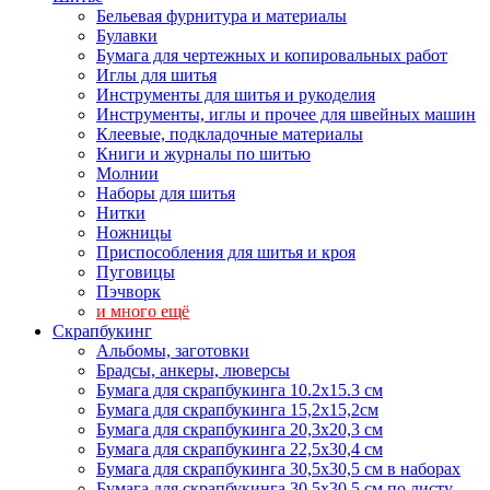
Бельевая фурнитура и материалы
Булавки
Бумага для чертежных и копировальных работ
Иглы для шитья
Инструменты для шитья и рукоделия
Инструменты, иглы и прочее для швейных машин
Клеевые, подкладочные материалы
Книги и журналы по шитью
Молнии
Наборы для шитья
Нитки
Ножницы
Приспособления для шитья и кроя
Пуговицы
Пэчворк
и много ещё
Скрапбукинг
Альбомы, заготовки
Брадсы, анкеры, люверсы
Бумага для скрапбукинга 10.2х15.3 см
Бумага для скрапбукинга 15,2х15,2см
Бумага для скрапбукинга 20,3х20,3 см
Бумага для скрапбукинга 22,5х30,4 см
Бумага для скрапбукинга 30,5х30,5 см в наборах
Бумага для скрапбукинга 30,5х30,5 см по листу