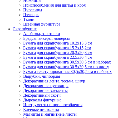
Ножницы
Приспособления для шитья и кроя
Пуговицы
Пэчворк
Ткани
Швейная фурнитура
Скрапбукинг
Альбомы, заготовки
Брадсы, анкеры, люверсы
Бумага для скрапбукинга 10.2х15.3 см
Бумага для скрапбукинга 15,2х15,2см
Бумага для скрапбукинга 20,3х20,3 см
Бумага для скрапбукинга 22,5х30,4 см
Бумага для скрапбукинга 30,5х30,5 см в наборах
Бумага для скрапбукинга 30,5х30,5 см по листу
Бумага текстурированная 30,5х30,5 см в наборах
Вырубки, чипборды
Декоративная лента, тесьма, шнур
Декоративные пуговицы
Декоративные элементы
Декоративный скотч
Дыроколы фигурные
Инструменты и приспособления
Клеевые пистолеты
Магниты и магнитные листы