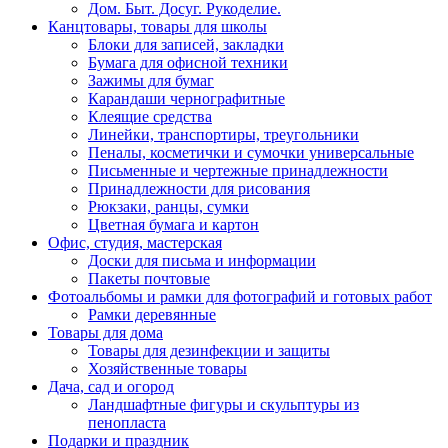
Дом. Быт. Досуг. Рукоделие.
Канцтовары, товары для школы
Блоки для записей, закладки
Бумага для офисной техники
Зажимы для бумаг
Карандаши чернографитные
Клеящие средства
Линейки, транспортиры, треугольники
Пеналы, косметички и сумочки универсальные
Письменные и чертежные принадлежности
Принадлежности для рисования
Рюкзаки, ранцы, сумки
Цветная бумага и картон
Офис, студия, мастерская
Доски для письма и информации
Пакеты почтовые
Фотоальбомы и рамки для фотографий и готовых работ
Рамки деревянные
Товары для дома
Товары для дезинфекции и защиты
Хозяйственные товары
Дача, сад и огород
Ландшафтные фигуры и скульптуры из
пенопласта
Подарки и праздник