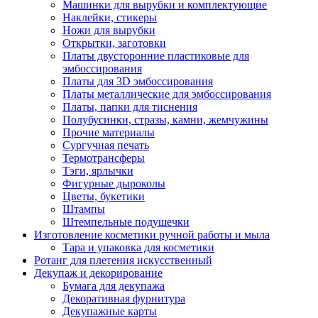
Машинки для вырубки и комплектующие
Наклейки, стикеры
Ножи для вырубки
Открытки, заготовки
Платы двусторонние пластиковые для
эмбоссирования
Платы для 3D эмбоссирования
Платы металлические для эмбоссирования
Платы, папки для тиснения
Полубусинки, стразы, камни, жемчужины
Прочие материалы
Сургучная печать
Термотрансферы
Тэги, ярлычки
Фигурные дыроколы
Цветы, букетики
Штампы
Штемпельные подушечки
Изготовление косметики ручной работы и мыла
Тара и упаковка для косметики
Ротанг для плетения искусственный
Декупаж и декорирование
Бумага для декупажа
Декоративная фурнитура
Декупажные карты