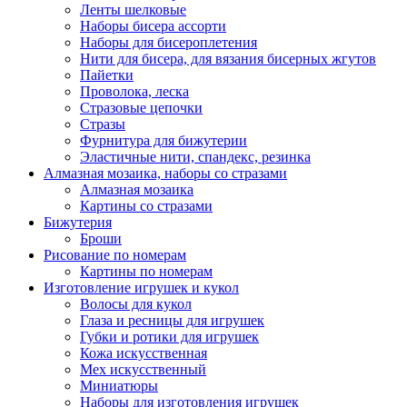
Ленты шелковые
Наборы бисера ассорти
Наборы для бисероплетения
Нити для бисера, для вязания бисерных жгутов
Пайетки
Проволока, леска
Стразовые цепочки
Стразы
Фурнитура для бижутерии
Эластичные нити, спандекс, резинка
Алмазная мозаика, наборы со стразами
Алмазная мозаика
Картины co стразами
Бижутерия
Броши
Рисование по номерам
Картины по номерам
Изготовление игрушек и кукол
Волосы для кукол
Глаза и ресницы для игрушек
Губки и ротики для игрушек
Кожа искусственная
Мех искусственный
Миниатюры
Наборы для изготовления игрушек