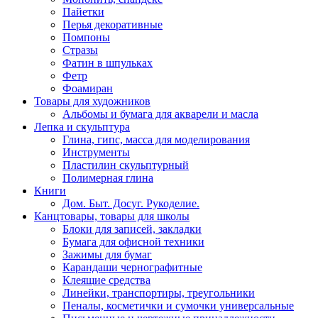
Пайетки
Перья декоративные
Помпоны
Стразы
Фатин в шпульках
Фетр
Фоамиран
Товары для художников
Альбомы и бумага для акварели и масла
Лепка и скульптура
Глина, гипс, масса для моделирования
Инструменты
Пластилин скульптурный
Полимерная глина
Книги
Дом. Быт. Досуг. Рукоделие.
Канцтовары, товары для школы
Блоки для записей, закладки
Бумага для офисной техники
Зажимы для бумаг
Карандаши чернографитные
Клеящие средства
Линейки, транспортиры, треугольники
Пеналы, косметички и сумочки универсальные