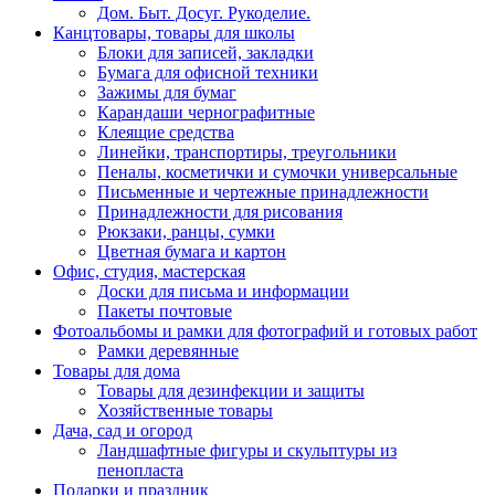
Дом. Быт. Досуг. Рукоделие.
Канцтовары, товары для школы
Блоки для записей, закладки
Бумага для офисной техники
Зажимы для бумаг
Карандаши чернографитные
Клеящие средства
Линейки, транспортиры, треугольники
Пеналы, косметички и сумочки универсальные
Письменные и чертежные принадлежности
Принадлежности для рисования
Рюкзаки, ранцы, сумки
Цветная бумага и картон
Офис, студия, мастерская
Доски для письма и информации
Пакеты почтовые
Фотоальбомы и рамки для фотографий и готовых работ
Рамки деревянные
Товары для дома
Товары для дезинфекции и защиты
Хозяйственные товары
Дача, сад и огород
Ландшафтные фигуры и скульптуры из
пенопласта
Подарки и праздник