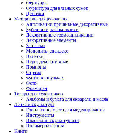
Фермуары
Фурнитура для вязаных сумок
Цепочки
Материалы для рукоделия
Аппликации пришивные декоративные
Бубенчики, колокольчики
Декоративные термоаппликации
Декоративные элементы
Заплатки
Мононить, спандекс
Пайетки
Перья декоративные
Помпоны
Стразы
Фатин в шпульках
Фетр
Фоамиран
Товары для художников
Альбомы и бумага для акварели и масла
Лепка и скульптура
Глина, гипс, масса для моделирования
Инструменты
Пластилин скульптурный
Полимерная глина
Книги