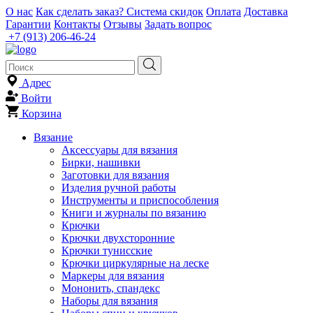
О нас
Как сделать заказ?
Система скидок
Оплата
Доставка
Гарантии
Контакты
Отзывы
Задать вопрос
+7 (913) 206-46-24
Адрес
Войти
Корзина
Вязание
Аксессуары для вязания
Бирки, нашивки
Заготовки для вязания
Изделия ручной работы
Инструменты и приспособления
Книги и журналы по вязанию
Крючки
Крючки двухсторонние
Крючки тунисские
Крючки циркулярные на леске
Маркеры для вязания
Мононить, спандекс
Наборы для вязания