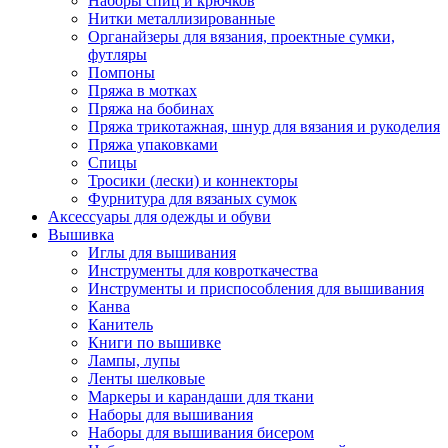
Наборы спиц и крючков
Нитки металлизированные
Органайзеры для вязания, проектные сумки,
футляры
Помпоны
Пряжа в мотках
Пряжа на бобинах
Пряжа трикотажная, шнур для вязания и рукоделия
Пряжа упаковками
Спицы
Тросики (лески) и коннекторы
Фурнитура для вязаных сумок
Аксессуары для одежды и обуви
Вышивка
Иглы для вышивания
Инструменты для ковроткачества
Инструменты и приспособления для вышивания
Канва
Канитель
Книги по вышивке
Лампы, лупы
Ленты шелковые
Маркеры и карандаши для ткани
Наборы для вышивания
Наборы для вышивания бисером