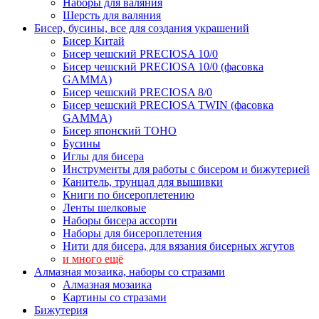
Наборы для валяния
Шерсть для валяния
Бисер, бусины, все для создания украшений
Бисер Китай
Бисер чешский PRECIOSA 10/0
Бисер чешский PRECIOSA 10/0 (фасовка
GAMMA)
Бисер чешский PRECIOSA 8/0
Бисер чешский PRECIOSA TWIN (фасовка
GAMMA)
Бисер японский TOHO
Бусины
Иглы для бисера
Инструменты для работы с бисером и бижутерией
Канитель, трунцал для вышивки
Книги по бисероплетению
Ленты шелковые
Наборы бисера ассорти
Наборы для бисероплетения
Нити для бисера, для вязания бисерных жгутов
и много ещё
Алмазная мозаика, наборы со стразами
Алмазная мозаика
Картины co стразами
Бижутерия