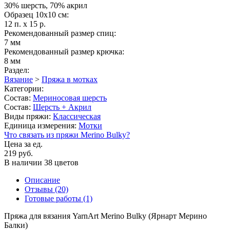
30% шерсть, 70% акрил
Образец 10х10 см:
12 п. x 15 р.
Рекомендованный размер спиц:
7 мм
Рекомендованный размер крючка:
8 мм
Раздел:
Вязание
>
Пряжа в мотках
Категории:
Состав:
Мериносовая шерсть
Состав:
Шерсть + Акрил
Виды пряжи:
Классическая
Единица измерения:
Мотки
Что связать из пряжи Merino Bulky?
Цена за ед.
219 руб.
В наличии 38 цветов
Описание
Отзывы (20)
Готовые работы (1)
Пряжа для вязания YarnArt Merino Bulky (Ярнарт Мерино
Балки)