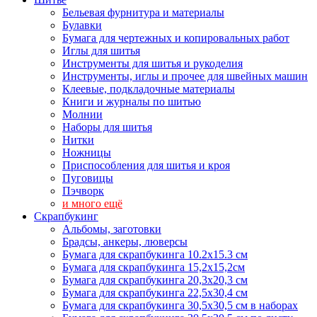
Бельевая фурнитура и материалы
Булавки
Бумага для чертежных и копировальных работ
Иглы для шитья
Инструменты для шитья и рукоделия
Инструменты, иглы и прочее для швейных машин
Клеевые, подкладочные материалы
Книги и журналы по шитью
Молнии
Наборы для шитья
Нитки
Ножницы
Приспособления для шитья и кроя
Пуговицы
Пэчворк
и много ещё
Скрапбукинг
Альбомы, заготовки
Брадсы, анкеры, люверсы
Бумага для скрапбукинга 10.2х15.3 см
Бумага для скрапбукинга 15,2х15,2см
Бумага для скрапбукинга 20,3х20,3 см
Бумага для скрапбукинга 22,5х30,4 см
Бумага для скрапбукинга 30,5х30,5 см в наборах