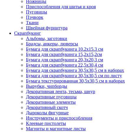
Ножницы
Приспособления для шитья и кроя
Пуговицы
Пэчворк
Ткани
Швейная фурнитура
Скрапбукинг
Альбомы, заготовки
Брадсы, анкеры, люверсы
Бумага для скрапбукинга 10.2х15.3 см
Бумага для скрапбукинга 15,2х15,2см
Бумага для скрапбукинга 20,3х20,3 см
Бумага для скрапбукинга 22,5х30,4 см
Бумага для скрапбукинга 30,5х30,5 см в наборах
Бумага для скрапбукинга 30,5х30,5 см по листу
Бумага текстурированная 30,5х30,5 см в наборах
Вырубки, чипборды
Декоративная лента, тесьма, шнур
Декоративные пуговицы
Декоративные элементы
Декоративный скотч
Дыроколы фигурные
Инструменты и приспособления
Клеевые пистолеты
Магниты и магнитные листы