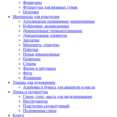
Фермуары
Фурнитура для вязаных сумок
Цепочки
Материалы для рукоделия
Аппликации пришивные декоративные
Бубенчики, колокольчики
Декоративные термоаппликации
Декоративные элементы
Заплатки
Мононить, спандекс
Пайетки
Перья декоративные
Помпоны
Стразы
Фатин в шпульках
Фетр
Фоамиран
Товары для художников
Альбомы и бумага для акварели и масла
Лепка и скульптура
Глина, гипс, масса для моделирования
Инструменты
Пластилин скульптурный
Полимерная глина
Книги