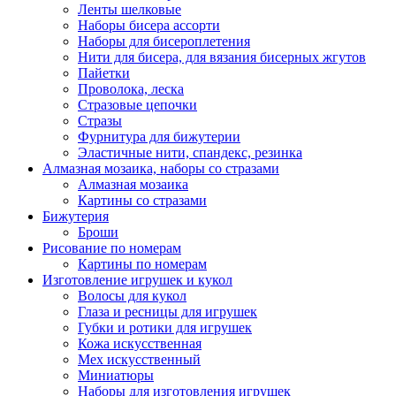
Ленты шелковые
Наборы бисера ассорти
Наборы для бисероплетения
Нити для бисера, для вязания бисерных жгутов
Пайетки
Проволока, леска
Стразовые цепочки
Стразы
Фурнитура для бижутерии
Эластичные нити, спандекс, резинка
Алмазная мозаика, наборы со стразами
Алмазная мозаика
Картины co стразами
Бижутерия
Броши
Рисование по номерам
Картины по номерам
Изготовление игрушек и кукол
Волосы для кукол
Глаза и ресницы для игрушек
Губки и ротики для игрушек
Кожа искусственная
Мех искусственный
Миниатюры
Наборы для изготовления игрушек