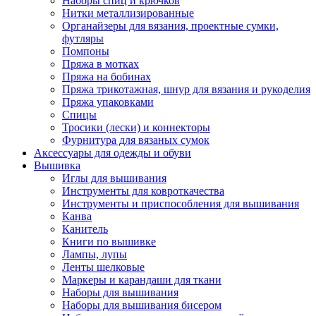
Наборы спиц и крючков
Нитки металлизированные
Органайзеры для вязания, проектные сумки,
футляры
Помпоны
Пряжа в мотках
Пряжа на бобинах
Пряжа трикотажная, шнур для вязания и рукоделия
Пряжа упаковками
Спицы
Тросики (лески) и коннекторы
Фурнитура для вязаных сумок
Аксессуары для одежды и обуви
Вышивка
Иглы для вышивания
Инструменты для ковроткачества
Инструменты и приспособления для вышивания
Канва
Канитель
Книги по вышивке
Лампы, лупы
Ленты шелковые
Маркеры и карандаши для ткани
Наборы для вышивания
Наборы для вышивания бисером