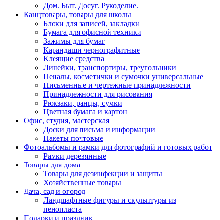
Дом. Быт. Досуг. Рукоделие.
Канцтовары, товары для школы
Блоки для записей, закладки
Бумага для офисной техники
Зажимы для бумаг
Карандаши чернографитные
Клеящие средства
Линейки, транспортиры, треугольники
Пеналы, косметички и сумочки универсальные
Письменные и чертежные принадлежности
Принадлежности для рисования
Рюкзаки, ранцы, сумки
Цветная бумага и картон
Офис, студия, мастерская
Доски для письма и информации
Пакеты почтовые
Фотоальбомы и рамки для фотографий и готовых работ
Рамки деревянные
Товары для дома
Товары для дезинфекции и защиты
Хозяйственные товары
Дача, сад и огород
Ландшафтные фигуры и скульптуры из
пенопласта
Подарки и праздник