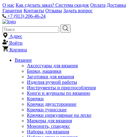
О нас
Как сделать заказ?
Система скидок
Оплата
Доставка
Гарантии
Контакты
Отзывы
Задать вопрос
+7 (913) 206-46-24
Адрес
Войти
Корзина
Вязание
Аксессуары для вязания
Бирки, нашивки
Заготовки для вязания
Изделия ручной работы
Инструменты и приспособления
Книги и журналы по вязанию
Крючки
Крючки двухсторонние
Крючки тунисские
Крючки циркулярные на леске
Маркеры для вязания
Мононить, спандекс
Наборы для вязания