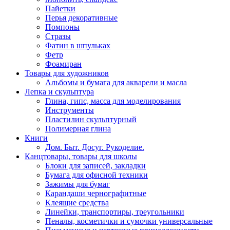
Пайетки
Перья декоративные
Помпоны
Стразы
Фатин в шпульках
Фетр
Фоамиран
Товары для художников
Альбомы и бумага для акварели и масла
Лепка и скульптура
Глина, гипс, масса для моделирования
Инструменты
Пластилин скульптурный
Полимерная глина
Книги
Дом. Быт. Досуг. Рукоделие.
Канцтовары, товары для школы
Блоки для записей, закладки
Бумага для офисной техники
Зажимы для бумаг
Карандаши чернографитные
Клеящие средства
Линейки, транспортиры, треугольники
Пеналы, косметички и сумочки универсальные