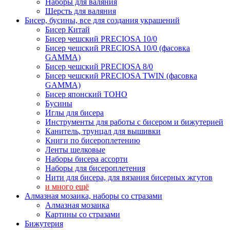
Наборы для валяния
Шерсть для валяния
Бисер, бусины, все для создания украшений
Бисер Китай
Бисер чешский PRECIOSA 10/0
Бисер чешский PRECIOSA 10/0 (фасовка
GAMMA)
Бисер чешский PRECIOSA 8/0
Бисер чешский PRECIOSA TWIN (фасовка
GAMMA)
Бисер японский TOHO
Бусины
Иглы для бисера
Инструменты для работы с бисером и бижутерией
Канитель, трунцал для вышивки
Книги по бисероплетению
Ленты шелковые
Наборы бисера ассорти
Наборы для бисероплетения
Нити для бисера, для вязания бисерных жгутов
и много ещё
Алмазная мозаика, наборы со стразами
Алмазная мозаика
Картины co стразами
Бижутерия