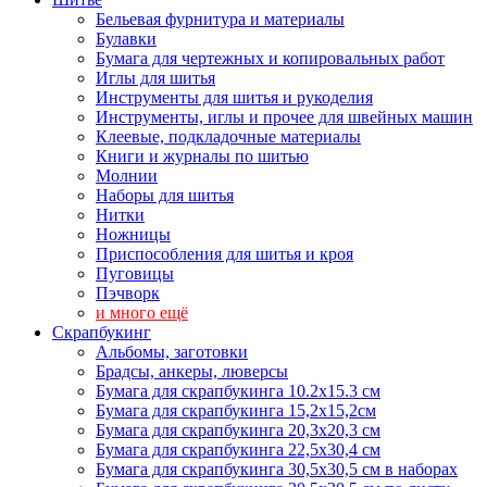
Бельевая фурнитура и материалы
Булавки
Бумага для чертежных и копировальных работ
Иглы для шитья
Инструменты для шитья и рукоделия
Инструменты, иглы и прочее для швейных машин
Клеевые, подкладочные материалы
Книги и журналы по шитью
Молнии
Наборы для шитья
Нитки
Ножницы
Приспособления для шитья и кроя
Пуговицы
Пэчворк
и много ещё
Скрапбукинг
Альбомы, заготовки
Брадсы, анкеры, люверсы
Бумага для скрапбукинга 10.2х15.3 см
Бумага для скрапбукинга 15,2х15,2см
Бумага для скрапбукинга 20,3х20,3 см
Бумага для скрапбукинга 22,5х30,4 см
Бумага для скрапбукинга 30,5х30,5 см в наборах