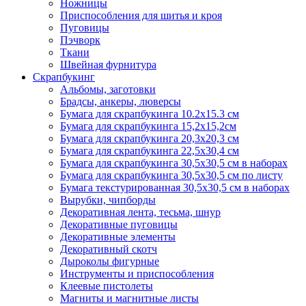
Ножницы
Приспособления для шитья и кроя
Пуговицы
Пэчворк
Ткани
Швейная фурнитура
Скрапбукинг
Альбомы, заготовки
Брадсы, анкеры, люверсы
Бумага для скрапбукинга 10.2х15.3 см
Бумага для скрапбукинга 15,2х15,2см
Бумага для скрапбукинга 20,3х20,3 см
Бумага для скрапбукинга 22,5х30,4 см
Бумага для скрапбукинга 30,5х30,5 см в наборах
Бумага для скрапбукинга 30,5х30,5 см по листу
Бумага текстурированная 30,5х30,5 см в наборах
Вырубки, чипборды
Декоративная лента, тесьма, шнур
Декоративные пуговицы
Декоративные элементы
Декоративный скотч
Дыроколы фигурные
Инструменты и приспособления
Клеевые пистолеты
Магниты и магнитные листы