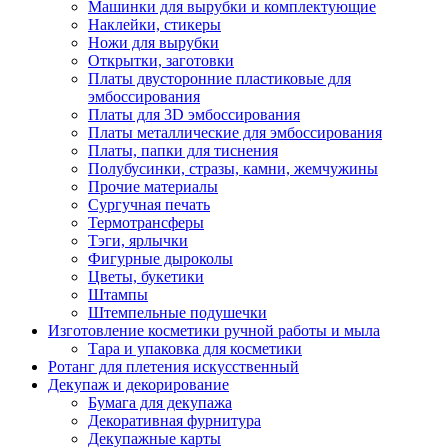
Машинки для вырубки и комплектующие
Наклейки, стикеры
Ножи для вырубки
Открытки, заготовки
Платы двусторонние пластиковые для
эмбоссирования
Платы для 3D эмбоссирования
Платы металлические для эмбоссирования
Платы, папки для тиснения
Полубусинки, стразы, камни, жемчужины
Прочие материалы
Сургучная печать
Термотрансферы
Тэги, ярлычки
Фигурные дыроколы
Цветы, букетики
Штампы
Штемпельные подушечки
Изготовление косметики ручной работы и мыла
Тара и упаковка для косметики
Ротанг для плетения искусственный
Декупаж и декорирование
Бумага для декупажа
Декоративная фурнитура
Декупажные карты