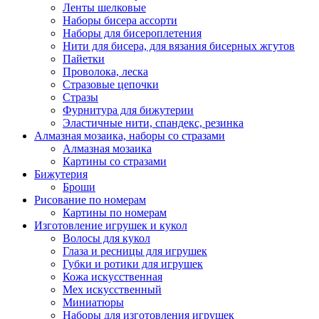
Ленты шелковые
Наборы бисера ассорти
Наборы для бисероплетения
Нити для бисера, для вязания бисерных жгутов
Пайетки
Проволока, леска
Стразовые цепочки
Стразы
Фурнитура для бижутерии
Эластичные нити, спандекс, резинка
Алмазная мозаика, наборы со стразами
Алмазная мозаика
Картины co стразами
Бижутерия
Броши
Рисование по номерам
Картины по номерам
Изготовление игрушек и кукол
Волосы для кукол
Глаза и ресницы для игрушек
Губки и ротики для игрушек
Кожа искусственная
Мех искусственный
Миниатюры
Наборы для изготовления игрушек