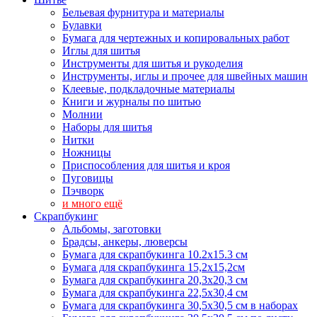
Бельевая фурнитура и материалы
Булавки
Бумага для чертежных и копировальных работ
Иглы для шитья
Инструменты для шитья и рукоделия
Инструменты, иглы и прочее для швейных машин
Клеевые, подкладочные материалы
Книги и журналы по шитью
Молнии
Наборы для шитья
Нитки
Ножницы
Приспособления для шитья и кроя
Пуговицы
Пэчворк
и много ещё
Скрапбукинг
Альбомы, заготовки
Брадсы, анкеры, люверсы
Бумага для скрапбукинга 10.2х15.3 см
Бумага для скрапбукинга 15,2х15,2см
Бумага для скрапбукинга 20,3х20,3 см
Бумага для скрапбукинга 22,5х30,4 см
Бумага для скрапбукинга 30,5х30,5 см в наборах