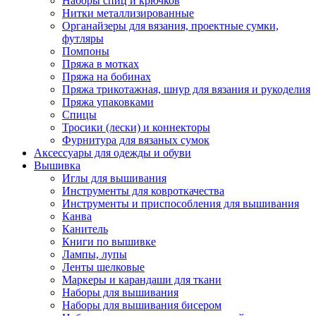
Наборы спиц и крючков
Нитки металлизированные
Органайзеры для вязания, проектные сумки,
футляры
Помпоны
Пряжа в мотках
Пряжа на бобинах
Пряжа трикотажная, шнур для вязания и рукоделия
Пряжа упаковками
Спицы
Тросики (лески) и коннекторы
Фурнитура для вязаных сумок
Аксессуары для одежды и обуви
Вышивка
Иглы для вышивания
Инструменты для ковроткачества
Инструменты и приспособления для вышивания
Канва
Канитель
Книги по вышивке
Лампы, лупы
Ленты шелковые
Маркеры и карандаши для ткани
Наборы для вышивания
Наборы для вышивания бисером