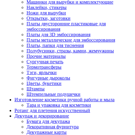
Машинки для вырубки и комплектующие
Наклейки, стикеры
Ножи для вырубки
Открытки, заготовки
Платы двусторонние пластиковые для
эмбоссирования
Платы для 3D эмбоссирования
Платы металлические для эмбоссирования
Платы, папки для тиснения
Полубусинки, стразы, камни, жемчужины
Прочие материалы
Сургучная печать
Термотрансферы
Тэги, ярлычки
Фигурные дыроколы
Цветы, букетики
Штампы
Штемпельные подушечки
Изготовление косметики ручной работы и мыла
Тара и упаковка для косметики
Ротанг для плетения искусственный
Декупаж и декорирование
Бумага для декупажа
Декоративная фурнитура
Декупажные карты