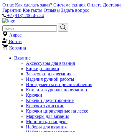
О нас
Как сделать заказ?
Система скидок
Оплата
Доставка
Гарантии
Контакты
Отзывы
Задать вопрос
+7 (913) 206-46-24
Адрес
Войти
Корзина
Вязание
Аксессуары для вязания
Бирки, нашивки
Заготовки для вязания
Изделия ручной работы
Инструменты и приспособления
Книги и журналы по вязанию
Крючки
Крючки двухсторонние
Крючки тунисские
Крючки циркулярные на леске
Маркеры для вязания
Мононить, спандекс
Наборы для вязания