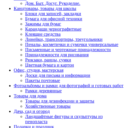
Дом. Быт. Досуг. Рукоделие.
Канцтовары, товары для школы
Блоки для записей, закладки
Бумага для офисной техники
Зажимы для бумаг
Карандаши чернографитные
Клеящие средства
Линейки, транспортиры, треугольники
Пеналы, косметички и сумочки универсальные
Письменные и чертежные принадлежности
Принадлежности для рисования
Рюкзаки, ранцы, сумки
Цветная бумага и картон
Офис, студия, мастерская
Доски для письма и информации
Пакеты почтовые
Фотоальбомы и рамки для фотографий и готовых работ
Рамки деревянные
Товары для дома
Товары для дезинфекции и защиты
Хозяйственные товары
Дача, сад и огород
Ландшафтные фигуры и скульптуры из
пенопласта
Подарки и праздник