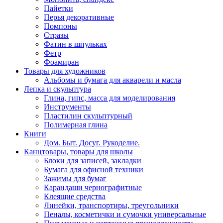
Пайетки
Перья декоративные
Помпоны
Стразы
Фатин в шпульках
Фетр
Фоамиран
Товары для художников
Альбомы и бумага для акварели и масла
Лепка и скульптура
Глина, гипс, масса для моделирования
Инструменты
Пластилин скульптурный
Полимерная глина
Книги
Дом. Быт. Досуг. Рукоделие.
Канцтовары, товары для школы
Блоки для записей, закладки
Бумага для офисной техники
Зажимы для бумаг
Карандаши чернографитные
Клеящие средства
Линейки, транспортиры, треугольники
Пеналы, косметички и сумочки универсальные