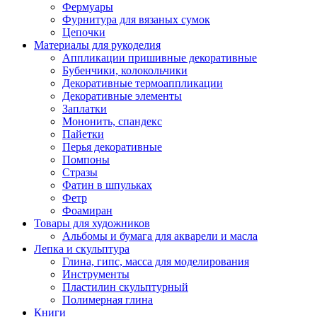
Фермуары
Фурнитура для вязаных сумок
Цепочки
Материалы для рукоделия
Аппликации пришивные декоративные
Бубенчики, колокольчики
Декоративные термоаппликации
Декоративные элементы
Заплатки
Мононить, спандекс
Пайетки
Перья декоративные
Помпоны
Стразы
Фатин в шпульках
Фетр
Фоамиран
Товары для художников
Альбомы и бумага для акварели и масла
Лепка и скульптура
Глина, гипс, масса для моделирования
Инструменты
Пластилин скульптурный
Полимерная глина
Книги