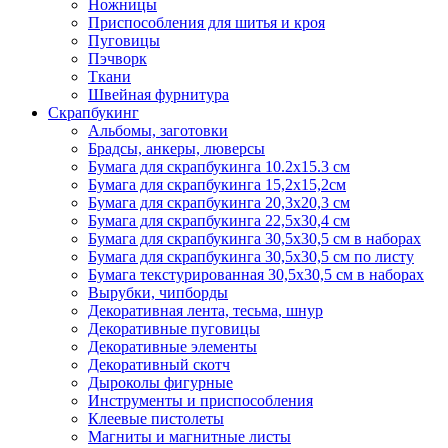
Ножницы
Приспособления для шитья и кроя
Пуговицы
Пэчворк
Ткани
Швейная фурнитура
Скрапбукинг
Альбомы, заготовки
Брадсы, анкеры, люверсы
Бумага для скрапбукинга 10.2х15.3 см
Бумага для скрапбукинга 15,2х15,2см
Бумага для скрапбукинга 20,3х20,3 см
Бумага для скрапбукинга 22,5х30,4 см
Бумага для скрапбукинга 30,5х30,5 см в наборах
Бумага для скрапбукинга 30,5х30,5 см по листу
Бумага текстурированная 30,5х30,5 см в наборах
Вырубки, чипборды
Декоративная лента, тесьма, шнур
Декоративные пуговицы
Декоративные элементы
Декоративный скотч
Дыроколы фигурные
Инструменты и приспособления
Клеевые пистолеты
Магниты и магнитные листы