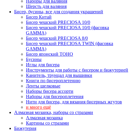
Наборы для валяния
Шерсть для валяния
Бисер, бусины, все для создания украшений
Бисер Китай
Бисер чешский PRECIOSA 10/0
Бисер чешский PRECIOSA 10/0 (фасовка
GAMMA)
Бисер чешский PRECIOSA 8/0
Бисер чешский PRECIOSA TWIN (фасовка
GAMMA)
Бисер японский TOHO
Бусины
Иглы для бисера
Инструменты для работы с бисером и бижутерией
Канитель, трунцал для вышивки
Книги по бисероплетению
Ленты шелковые
Наборы бисера ассорти
Наборы для бисероплетения
Нити для бисера, для вязания бисерных жгутов
и много ещё
Алмазная мозаика, наборы со стразами
Алмазная мозаика
Картины co стразами
Бижутерия