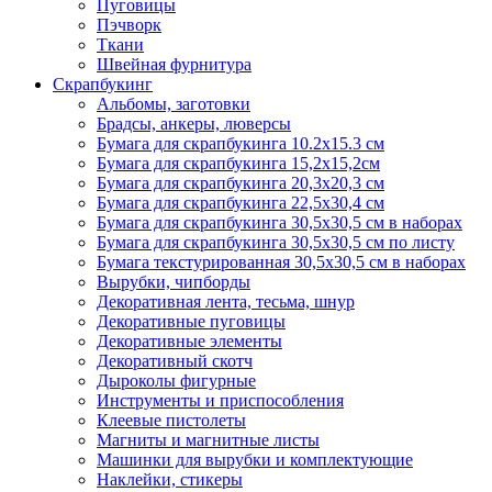
Пуговицы
Пэчворк
Ткани
Швейная фурнитура
Скрапбукинг
Альбомы, заготовки
Брадсы, анкеры, люверсы
Бумага для скрапбукинга 10.2х15.3 см
Бумага для скрапбукинга 15,2х15,2см
Бумага для скрапбукинга 20,3х20,3 см
Бумага для скрапбукинга 22,5х30,4 см
Бумага для скрапбукинга 30,5х30,5 см в наборах
Бумага для скрапбукинга 30,5х30,5 см по листу
Бумага текстурированная 30,5х30,5 см в наборах
Вырубки, чипборды
Декоративная лента, тесьма, шнур
Декоративные пуговицы
Декоративные элементы
Декоративный скотч
Дыроколы фигурные
Инструменты и приспособления
Клеевые пистолеты
Магниты и магнитные листы
Машинки для вырубки и комплектующие
Наклейки, стикеры