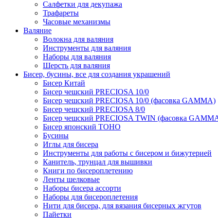
Салфетки для декупажа
Трафареты
Часовые механизмы
Валяние
Волокна для валяния
Инструменты для валяния
Наборы для валяния
Шерсть для валяния
Бисер, бусины, все для создания украшений
Бисер Китай
Бисер чешский PRECIOSA 10/0
Бисер чешский PRECIOSA 10/0 (фасовка GAMMA)
Бисер чешский PRECIOSA 8/0
Бисер чешский PRECIOSA TWIN (фасовка GAMM
Бисер японский TOHO
Бусины
Иглы для бисера
Инструменты для работы с бисером и бижутерией
Канитель, трунцал для вышивки
Книги по бисероплетению
Ленты шелковые
Наборы бисера ассорти
Наборы для бисероплетения
Нити для бисера, для вязания бисерных жгутов
Пайетки