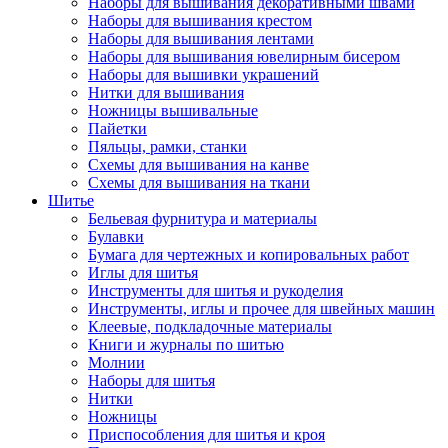
Наборы для вышивания декоративными швами
Наборы для вышивания крестом
Наборы для вышивания лентами
Наборы для вышивания ювелирным бисером
Наборы для вышивки украшений
Нитки для вышивания
Ножницы вышивальные
Пайетки
Пяльцы, рамки, станки
Схемы для вышивания на канве
Схемы для вышивания на ткани
Шитье
Бельевая фурнитура и материалы
Булавки
Бумага для чертежных и копировальных работ
Иглы для шитья
Инструменты для шитья и рукоделия
Инструменты, иглы и прочее для швейных машин
Клеевые, подкладочные материалы
Книги и журналы по шитью
Молнии
Наборы для шитья
Нитки
Ножницы
Приспособления для шитья и кроя