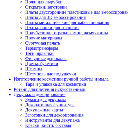
Ножи для вырубки
Открытки, заготовки
Платы двусторонние пластиковые для эмбоссирова
Платы для 3D эмбоссирования
Платы металлические для эмбоссирования
Платы, папки для тиснения
Полубусинки, стразы, камни, жемчужины
Прочие материалы
Сургучная печать
Термотрансферы
Тэги, ярлычки
Фигурные дыроколы
Цветы, букетики
Штампы
Штемпельные подушечки
Изготовление косметики ручной работы и мыла
Тара и упаковка для косметики
Ротанг для плетения искусственный
Декупаж и декорирование
Бумага для декупажа
Декоративная фурнитура
Декупажные карты
Заготовки для декорирования
Инструменты для декупажа
Краски, кисти, составы