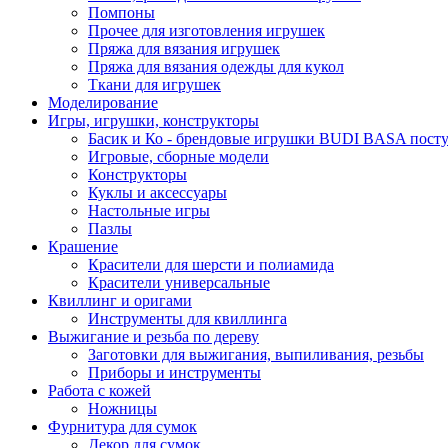
Помпоны
Прочее для изготовления игрушек
Пряжа для вязания игрушек
Пряжа для вязания одежды для кукол
Ткани для игрушек
Моделирование
Игры, игрушки, конструкторы
Басик и Ко - брендовые игрушки BUDI BASA поступ
Игровые, сборные модели
Конструкторы
Куклы и аксессуары
Настольные игры
Пазлы
Крашение
Красители для шерсти и полиамида
Красители универсальные
Квиллинг и оригами
Инструменты для квиллинга
Выжигание и резьба по дереву
Заготовки для выжигания, выпиливания, резьбы
Приборы и инструменты
Работа с кожей
Ножницы
Фурнитура для сумок
Декор для сумок