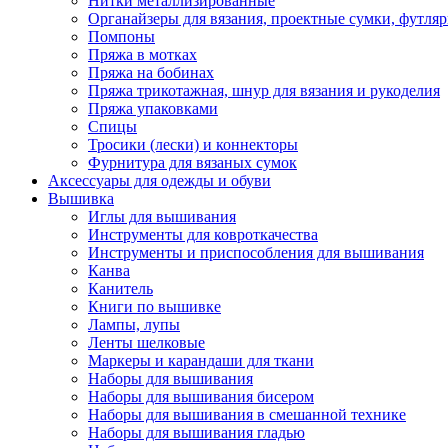
Нитки металлизированные
Органайзеры для вязания, проектные сумки, футля
Помпоны
Пряжа в мотках
Пряжа на бобинах
Пряжа трикотажная, шнур для вязания и рукоделия
Пряжа упаковками
Спицы
Тросики (лески) и коннекторы
Фурнитура для вязаных сумок
Аксессуары для одежды и обуви
Вышивка
Иглы для вышивания
Инструменты для ковроткачества
Инструменты и приспособления для вышивания
Канва
Канитель
Книги по вышивке
Лампы, лупы
Ленты шелковые
Маркеры и карандаши для ткани
Наборы для вышивания
Наборы для вышивания бисером
Наборы для вышивания в смешанной технике
Наборы для вышивания гладью