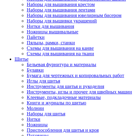
Наборы для вышивания крестом
Наборы для вышивания лентами
Наборы для вышивания ювелирным бисером
Наборы для вышивки украшений
Нитки для вышивания
Ножницы вышивальные
Пайетки
Пяльцы, рамки, станки
Схемы для вышивания на канве
Схемы для вышивания на ткани
Шитье
Бельевая фурнитура и материалы
Булавки
Бумага для чертежных и копировальных работ
Иглы для шитья
Инструменты для шитья и рукоделия
Инструменты, иглы и прочее для швейных машин
Клеевые, подкладочные материалы
Книги и журналы по шитью
Молнии
Наборы для шитья
Нитки
Ножницы
Приспособления для шитья и кроя
Пуговицы