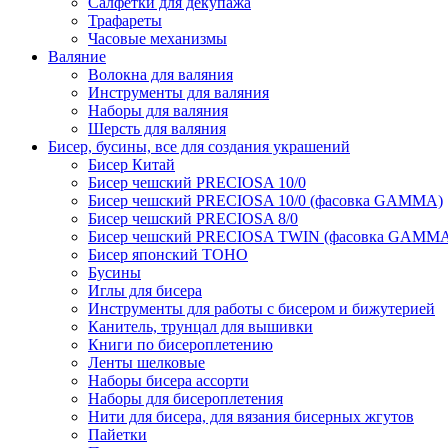
Салфетки для декупажа
Трафареты
Часовые механизмы
Валяние
Волокна для валяния
Инструменты для валяния
Наборы для валяния
Шерсть для валяния
Бисер, бусины, все для создания украшений
Бисер Китай
Бисер чешский PRECIOSA 10/0
Бисер чешский PRECIOSA 10/0 (фасовка GAMMA)
Бисер чешский PRECIOSA 8/0
Бисер чешский PRECIOSA TWIN (фасовка GAMM
Бисер японский TOHO
Бусины
Иглы для бисера
Инструменты для работы с бисером и бижутерией
Канитель, трунцал для вышивки
Книги по бисероплетению
Ленты шелковые
Наборы бисера ассорти
Наборы для бисероплетения
Нити для бисера, для вязания бисерных жгутов
Пайетки