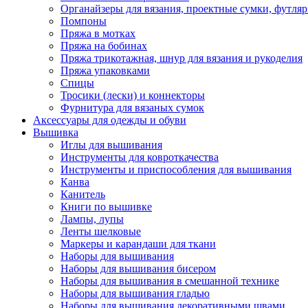
Органайзеры для вязания, проектные сумки, футля
Помпоны
Пряжа в мотках
Пряжа на бобинах
Пряжа трикотажная, шнур для вязания и рукоделия
Пряжа упаковками
Спицы
Тросики (лески) и коннекторы
Фурнитура для вязаных сумок
Аксессуары для одежды и обуви
Вышивка
Иглы для вышивания
Инструменты для ковроткачества
Инструменты и приспособления для вышивания
Канва
Канитель
Книги по вышивке
Лампы, лупы
Ленты шелковые
Маркеры и карандаши для ткани
Наборы для вышивания
Наборы для вышивания бисером
Наборы для вышивания в смешанной технике
Наборы для вышивания гладью
Наборы для вышивания декоративными швами