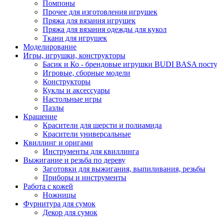
Помпоны
Прочее для изготовления игрушек
Пряжа для вязания игрушек
Пряжа для вязания одежды для кукол
Ткани для игрушек
Моделирование
Игры, игрушки, конструкторы
Басик и Ко - брендовые игрушки BUDI BASA поступ
Игровые, сборные модели
Конструкторы
Куклы и аксессуары
Настольные игры
Пазлы
Крашение
Красители для шерсти и полиамида
Красители универсальные
Квиллинг и оригами
Инструменты для квиллинга
Выжигание и резьба по дереву
Заготовки для выжигания, выпиливания, резьбы
Приборы и инструменты
Работа с кожей
Ножницы
Фурнитура для сумок
Декор для сумок