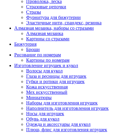
Проволока, леска
Стразовые цепочки
Стразы
Фурнитура для бижутерии
Эластичные нити, спандекс, резинка
Алмазная мозаика, наборы со стразами
Алмазная мозаика
Картины co стразами
Бижутерия
Броши
Рисование по номерам
Картины по номерам
Изготовление игрушек и кукол
Волосы для кукол
Глаза и ресницы для игрушек
Губки и ротики для игрушек
Кожа искусственная
Мех искусственный
Миниатюры
Наборы для изготовления игрушек
Наполнитель для изготовления игрушек
Носы для игрушек
Обувь для кукол
Одежда и аксессуары для кукол
Плюш, флис для изготовления игрушек