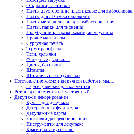
Ножи для вырубки
Открытки, заготовки
Платы двусторонние пластиковые для эмбоссирова
Платы для 3D эмбоссирования
Платы металлические для эмбоссирования
Платы, папки для тиснения
Полубусинки, стразы, камни, жемчужины
Прочие материалы
Сургучная печать
Термотрансферы
Тэги, ярлычки
Фигурные дыроколы
Цветы, букетики
Штампы
Штемпельные подушечки
Изготовление косметики ручной работы и мыла
Тара и упаковка для косметики
Ротанг для плетения искусственный
Декупаж и декорирование
Бумага для декупажа
Декоративная фурнитура
Декупажные карты
Заготовки для декорирования
Инструменты для декупажа
Краски, кисти, составы