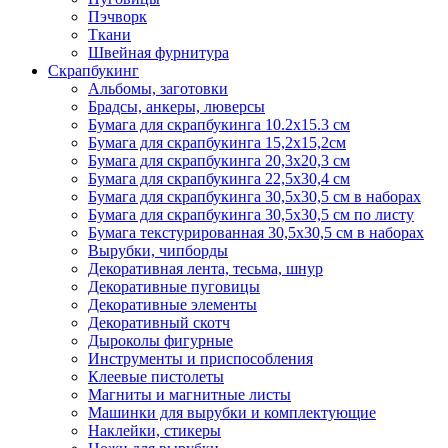
Пэчворк
Ткани
Швейная фурнитура
Скрапбукинг
Альбомы, заготовки
Брадсы, анкеры, люверсы
Бумага для скрапбукинга 10.2х15.3 см
Бумага для скрапбукинга 15,2х15,2см
Бумага для скрапбукинга 20,3х20,3 см
Бумага для скрапбукинга 22,5х30,4 см
Бумага для скрапбукинга 30,5х30,5 см в наборах
Бумага для скрапбукинга 30,5х30,5 см по листу
Бумага текстурированная 30,5х30,5 см в наборах
Вырубки, чипборды
Декоративная лента, тесьма, шнур
Декоративные пуговицы
Декоративные элементы
Декоративный скотч
Дыроколы фигурные
Инструменты и приспособления
Клеевые пистолеты
Магниты и магнитные листы
Машинки для вырубки и комплектующие
Наклейки, стикеры