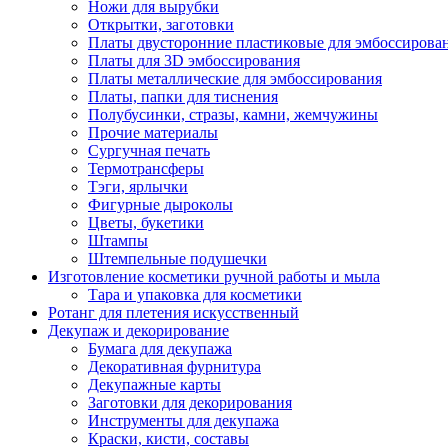
Ножи для вырубки
Открытки, заготовки
Платы двусторонние пластиковые для эмбоссирова
Платы для 3D эмбоссирования
Платы металлические для эмбоссирования
Платы, папки для тиснения
Полубусинки, стразы, камни, жемчужины
Прочие материалы
Сургучная печать
Термотрансферы
Тэги, ярлычки
Фигурные дыроколы
Цветы, букетики
Штампы
Штемпельные подушечки
Изготовление косметики ручной работы и мыла
Тара и упаковка для косметики
Ротанг для плетения искусственный
Декупаж и декорирование
Бумага для декупажа
Декоративная фурнитура
Декупажные карты
Заготовки для декорирования
Инструменты для декупажа
Краски, кисти, составы