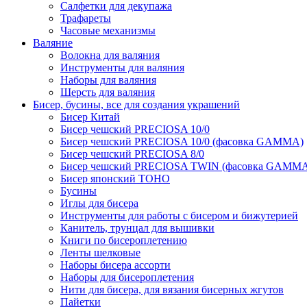
Салфетки для декупажа
Трафареты
Часовые механизмы
Валяние
Волокна для валяния
Инструменты для валяния
Наборы для валяния
Шерсть для валяния
Бисер, бусины, все для создания украшений
Бисер Китай
Бисер чешский PRECIOSA 10/0
Бисер чешский PRECIOSA 10/0 (фасовка GAMMA)
Бисер чешский PRECIOSA 8/0
Бисер чешский PRECIOSA TWIN (фасовка GAMM
Бисер японский TOHO
Бусины
Иглы для бисера
Инструменты для работы с бисером и бижутерией
Канитель, трунцал для вышивки
Книги по бисероплетению
Ленты шелковые
Наборы бисера ассорти
Наборы для бисероплетения
Нити для бисера, для вязания бисерных жгутов
Пайетки