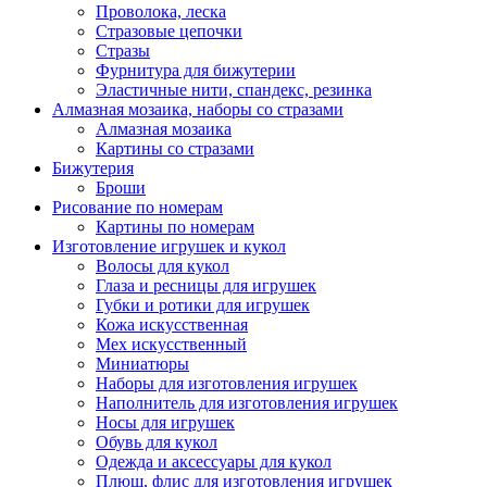
Проволока, леска
Стразовые цепочки
Стразы
Фурнитура для бижутерии
Эластичные нити, спандекс, резинка
Алмазная мозаика, наборы со стразами
Алмазная мозаика
Картины co стразами
Бижутерия
Броши
Рисование по номерам
Картины по номерам
Изготовление игрушек и кукол
Волосы для кукол
Глаза и ресницы для игрушек
Губки и ротики для игрушек
Кожа искусственная
Мех искусственный
Миниатюры
Наборы для изготовления игрушек
Наполнитель для изготовления игрушек
Носы для игрушек
Обувь для кукол
Одежда и аксессуары для кукол
Плюш, флис для изготовления игрушек