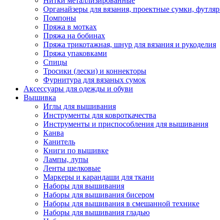
Нитки металлизированные
Органайзеры для вязания, проектные сумки, футля
Помпоны
Пряжа в мотках
Пряжа на бобинах
Пряжа трикотажная, шнур для вязания и рукоделия
Пряжа упаковками
Спицы
Тросики (лески) и коннекторы
Фурнитура для вязаных сумок
Аксессуары для одежды и обуви
Вышивка
Иглы для вышивания
Инструменты для ковроткачества
Инструменты и приспособления для вышивания
Канва
Канитель
Книги по вышивке
Лампы, лупы
Ленты шелковые
Маркеры и карандаши для ткани
Наборы для вышивания
Наборы для вышивания бисером
Наборы для вышивания в смешанной технике
Наборы для вышивания гладью