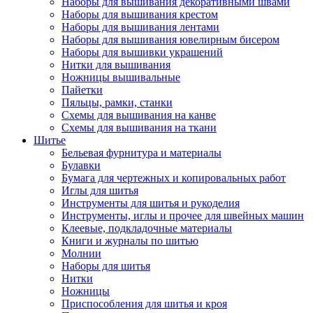
Наборы для вышивания декоративными швами
Наборы для вышивания крестом
Наборы для вышивания лентами
Наборы для вышивания ювелирным бисером
Наборы для вышивки украшений
Нитки для вышивания
Ножницы вышивальные
Пайетки
Пяльцы, рамки, станки
Схемы для вышивания на канве
Схемы для вышивания на ткани
Шитье
Бельевая фурнитура и материалы
Булавки
Бумага для чертежных и копировальных работ
Иглы для шитья
Инструменты для шитья и рукоделия
Инструменты, иглы и прочее для швейных машин
Клеевые, подкладочные материалы
Книги и журналы по шитью
Молнии
Наборы для шитья
Нитки
Ножницы
Приспособления для шитья и кроя