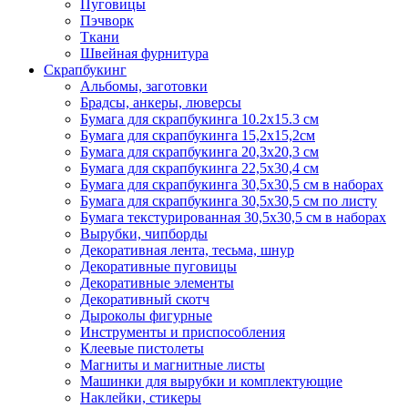
Пуговицы
Пэчворк
Ткани
Швейная фурнитура
Скрапбукинг
Альбомы, заготовки
Брадсы, анкеры, люверсы
Бумага для скрапбукинга 10.2х15.3 см
Бумага для скрапбукинга 15,2х15,2см
Бумага для скрапбукинга 20,3х20,3 см
Бумага для скрапбукинга 22,5х30,4 см
Бумага для скрапбукинга 30,5х30,5 см в наборах
Бумага для скрапбукинга 30,5х30,5 см по листу
Бумага текстурированная 30,5х30,5 см в наборах
Вырубки, чипборды
Декоративная лента, тесьма, шнур
Декоративные пуговицы
Декоративные элементы
Декоративный скотч
Дыроколы фигурные
Инструменты и приспособления
Клеевые пистолеты
Магниты и магнитные листы
Машинки для вырубки и комплектующие
Наклейки, стикеры