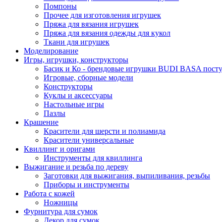
Помпоны
Прочее для изготовления игрушек
Пряжа для вязания игрушек
Пряжа для вязания одежды для кукол
Ткани для игрушек
Моделирование
Игры, игрушки, конструкторы
Басик и Ко - брендовые игрушки BUDI BASA поступ
Игровые, сборные модели
Конструкторы
Куклы и аксессуары
Настольные игры
Пазлы
Крашение
Красители для шерсти и полиамида
Красители универсальные
Квиллинг и оригами
Инструменты для квиллинга
Выжигание и резьба по дереву
Заготовки для выжигания, выпиливания, резьбы
Приборы и инструменты
Работа с кожей
Ножницы
Фурнитура для сумок
Декор для сумок